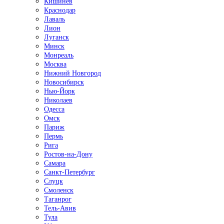
Кишинёв
Краснодар
Лаваль
Лион
Луганск
Минск
Монреаль
Москва
Нижний Новгород
Новосибирск
Нью-Йорк
Николаев
Одесса
Омск
Париж
Пермь
Рига
Ростов-на-Дону
Самара
Санкт-Петербург
Слуцк
Смоленск
Таганрог
Тель-Авив
Тула