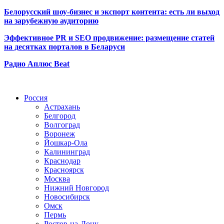
Белорусский шоу-бизнес и экспорт контента: есть ли выход
на зарубежную аудиторию
Эффективное PR и SEO продвижение:
размещение статей
на десятках порталов в Беларуси
Радио Аплюс Beat
Радио по странам
Россия
Астрахань
Белгород
Волгоград
Воронеж
Йошкар-Ола
Калининград
Краснодар
Красноярск
Москва
Нижний Новгород
Новосибирск
Омск
Пермь
Ростов-на-Дону