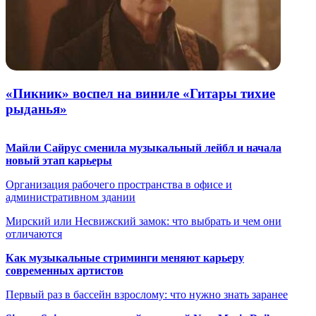
«Пикник» воспел на виниле «Гитары тихие
рыданья»
Майли Сайрус сменила музыкальный лейбл и начала
новый этап карьеры
Организация рабочего пространства в офисе и
административном здании
Мирский или Несвижский замок: что выбрать и чем они
отличаются
Как музыкальные стриминги меняют карьеру
современных артистов
Первый раз в бассейн взрослому: что нужно знать заранее