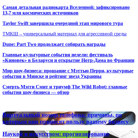
Самая детальная радиокарта Вселенной: зафиксировано
13,7 млн космических источников
Taylor Swift завершила очередной этап мирового тура
ТМКЩ – универсальный материал для агрессивной среды
Dune: Part Two продолжает собирать награды
Главные культурные события недели: фестиваль
«Киновек» в Беларуси и открытие Нотр-Дама во Франции
Мир шоу-бизнеса: прощание с Мэттью Перри, культурные
события в Минске и рейтинг звезд Украины
Смерть Мэгги Смит и триумф The Wild Robot: главные
события шоу-бизнеса — обзор
Популярные радиостанции
Виртуальный
Виртуальный номер телефона: причины, по
номер
которым они приносят пользу вашему бизнесу
телефона:
причины,
Наукой
Наукой и искусством: прогнозирование
по