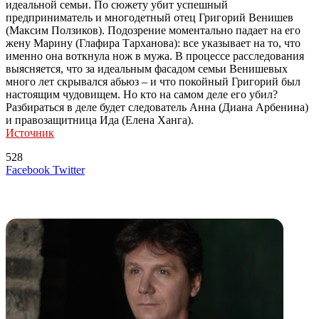
идеальной семьи. По сюжету убит успешный
предприниматель и многодетный отец Григорий Венишев
(Максим Ползиков). Подозрение моментально падает на его
жену Марину (Глафира Тарханова): все указывает на то, что
именно она воткнула нож в мужа. В процессе расследования
выясняется, что за идеальным фасадом семьи Венишевых
много лет скрывался абьюз – и что покойный Григорий был
настоящим чудовищем. Но кто на самом деле его убил?
Разбираться в деле будет следователь Анна (Диана Арбенина)
и правозащитница Ида (Елена Ханга).
Источник
528
LinkedIn
Tumblr
Reddit
Вконтакте
Одноклассники
Skype
Messenger
Messenger
WhatsApp
Telegram
Viber
Line
Поделиться
Печатать
Facebook
Twitter
через
электронную
Похожие радио
почту