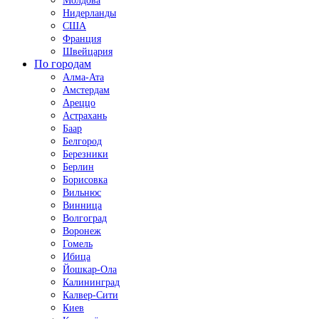
Молдова
Нидерланды
США
Франция
Швейцария
По городам
Алма-Ата
Амстердам
Ареццо
Астрахань
Баар
Белгород
Березники
Берлин
Борисовка
Вильнюс
Винница
Волгоград
Воронеж
Гомель
Ибица
Йошкар-Ола
Калининград
Калвер-Сити
Киев