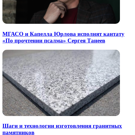
МГАСО и Капелла Юрлова исполнят кантату
«По прочтении псалма» Сергея Танеев
Шаги и технологии изготовления гранитных
памятников