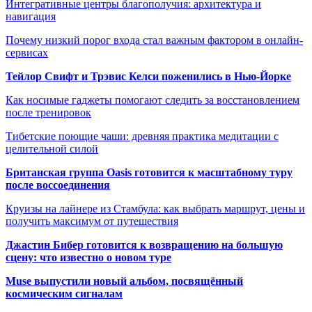
Интегративные центры благополучия: архитектура и
навигация
Почему низкий порог входа стал важным фактором в онлайн-
сервисах
Тейлор Свифт и Трэвис Келси поженились в Нью-Йорке
Как носимые гаджеты помогают следить за восстановлением
после тренировок
Тибетские поющие чаши: древняя практика медитации с
целительной силой
Британская группа Oasis готовится к масштабному туру
после воссоединения
Круизы на лайнере из Стамбула: как выбрать маршрут, цены и
получить максимум от путешествия
Джастин Бибер готовится к возвращению на большую
сцену: что известно о новом туре
Muse выпустили новый альбом, посвящённый
космическим сигналам