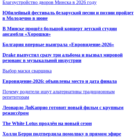
Благоустройство дворов Минска в 2026 году
Юбилейный фестиваль беларуской песни и поэзии пройдет
в Молодечно в июне
В Минске прошёл большой концерт детской студии
ансамбля «Хорошки»
Болгария впервые выиграла «Евровидение-2026»
Drake выпустил сразу три альбома и вызвал мировой
резонанс в музыкальной индустрии
Выбор маски сварщика
Евровидение-2026: объявлены место и дата финала
Почему родители ищут альтернативы традиционным
репетиторам
Леонардо ДиКаприо готовит новый фильм с крупным
режиссёром
The White Lotus продлён на новый сезон
Холли Берри подтвердила помолвк
у в прямом эфире