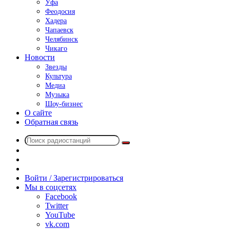
Уфа
Феодосия
Хадера
Чапаевск
Челябинск
Чикаго
Новости
Звезды
Культура
Медиа
Музыка
Шоу-бизнес
О сайте
Обратная связь
Поиск
Switch
радиостанций
skin
Sidebar
Случайное
радио
Войти / Зарегистрироваться
Мы в соцсетях
Facebook
Twitter
YouTube
vk.com