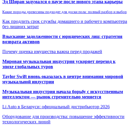
Эд Ширан задумался о паузе после нового этапа карьеры
Какие породы древесины подходят для доски пола: полный разбор и выбор
Как продлить срок службы домашнего и рабочего компьютера
без лишних затрат
Взыскание задолженности с юридических лиц: стратегия
возврата активов
Почему оценка имущества важна перед продажей
Мировая музыкальная индустрия ускоряет переход к
эпохе глобальных туров
Taylor Swift вновь оказалась в центре внимания мировой
музыкальной индустрии
Музыкальная индустрия начала борьбу с искусственным
интеллектом — рынок стремительно меняется
Li Auto в Беларуси: официальный дистрибьютор 2026
Оборудование для производства: повышение эффективности
технологических линий