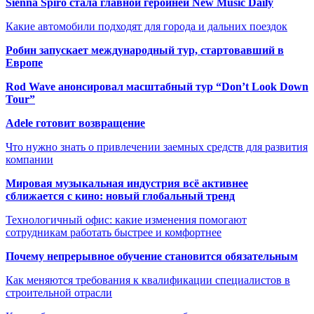
Sienna Spiro стала главной героиней New Music Daily
Какие автомобили подходят для города и дальних поездок
Робин запускает международный тур, стартовавший в
Европе
Rod Wave анонсировал масштабный тур “Don’t Look Down
Tour”
Adele готовит возвращение
Что нужно знать о привлечении заемных средств для развития
компании
Мировая музыкальная индустрия всё активнее
сближается с кино: новый глобальный тренд
Технологичный офис: какие изменения помогают
сотрудникам работать быстрее и комфортнее
Почему непрерывное обучение становится обязательным
Как меняются требования к квалификации специалистов в
строительной отрасли