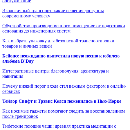
обслуживание
Экологичный транспорт: какие решения доступны
современному человеку
Обустройство производственного помещения: от подготовки
основания до инженерных систем
Как выбрать упаковку для безопасной транспортировки
товаров и личных вещей
Бейонсе неожиданно выпустила новую песню к юбилею
альбома B’Day
Интегративные центры благополучия: архитектура и
навигация
Почему низкий порог входа стал важным фактором в онлайн-
сервисах
Тейлор Свифт и Трэвис Келси поженились в Нью-Йорке
Как носимые гаджеты помогают следить за восстановлением
после тренировок
Тибетские поющие чаши: древняя практика медитации с