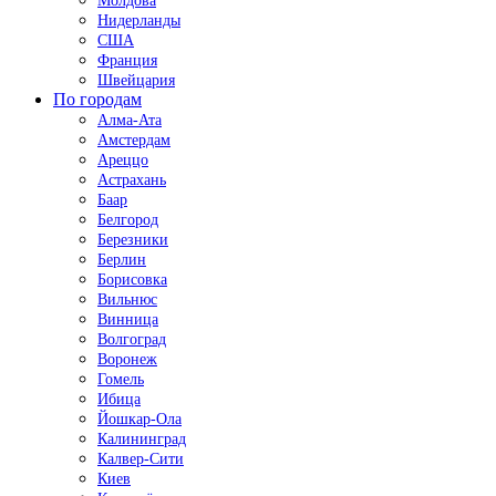
Молдова
Нидерланды
США
Франция
Швейцария
По городам
Алма-Ата
Амстердам
Ареццо
Астрахань
Баар
Белгород
Березники
Берлин
Борисовка
Вильнюс
Винница
Волгоград
Воронеж
Гомель
Ибица
Йошкар-Ола
Калининград
Калвер-Сити
Киев