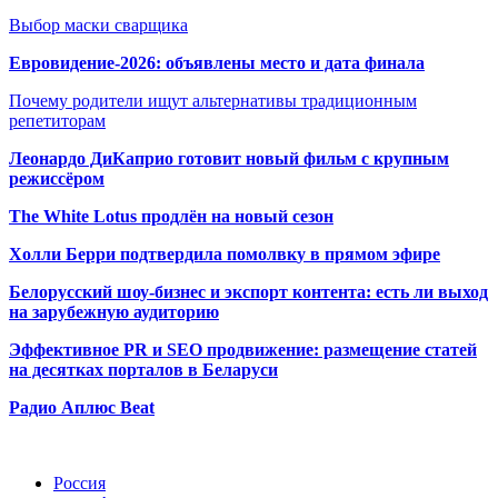
Выбор маски сварщика
Евровидение-2026: объявлены место и дата финала
Почему родители ищут альтернативы традиционным
репетиторам
Леонардо ДиКаприо готовит новый фильм с крупным
режиссёром
The White Lotus продлён на новый сезон
Холли Берри подтвердила помолвк
у в прямом эфире
Белорусский шоу-бизнес и экспорт контента: есть ли выход
на зарубежную аудиторию
Эффективное PR и SEO продвижение:
размещение статей
на десятках порталов в Беларуси
Радио Аплюс Beat
Радио по странам
Россия