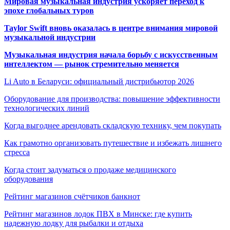
Мировая музыкальная индустрия ускоряет переход к
эпохе глобальных туров
Taylor Swift вновь оказалась в центре внимания мировой
музыкальной индустрии
Музыкальная индустрия начала борьбу с искусственным
интеллектом — рынок стремительно меняется
Li Auto в Беларуси: официальный дистрибьютор 2026
Оборудование для производства: повышение эффективности
технологических линий
Когда выгоднее арендовать складскую технику, чем покупать
Как грамотно организовать путешествие и избежать лишнего
стресса
Когда стоит задуматься о продаже медицинского
оборудования
Рейтинг магазинов счётчиков банкнот
Рейтинг магазинов лодок ПВХ в Минске: где купить
надежную лодку для рыбалки и отдыха