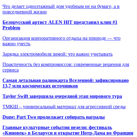
Что делает одноэтажный дом удобным не на бумаге, а в
повседневной жизни
Белорусский артист ALEN HIT представил клип #1
Problem
Организация корпоративного отдыха на природе — что
важно учесть
Зарядка электромобиля зимой: что важно учитывать
Практичность без компромиссов: современные решения для
сервиса
Самая детальная радиокарта Вселенной: зафиксировано
13,7 млн космических источников
Taylor Swift завершила очередной этап мирового тура
ТМКЩ – универсальный материал для агрессивной среды
Dune: Part Two продолжает собирать награды
Главные культурные события недели: фестиваль
«Киновек» в Беларуси и открытие Нотр-Дама во Франции