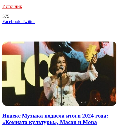
Источник
575
LinkedIn
Tumblr
Reddit
Вконтакте
Одноклассники
Skype
Messenger
Messenger
WhatsApp
Telegram
Viber
Line
Поделиться
Печатать
Facebook
Twitter
через
электронную
Похожие радио
почту
Яндекс Музыка подвела итоги 2024 года:
«Комната культуры», Macan и Mona