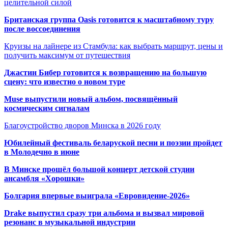
целительной силой
Британская группа Oasis готовится к масштабному туру
после воссоединения
Круизы на лайнере из Стамбула: как выбрать маршрут, цены и
получить максимум от путешествия
Джастин Бибер готовится к возвращению на большую
сцену: что известно о новом туре
Muse выпустили новый альбом, посвящённый
космическим сигналам
Благоустройство дворов Минска в 2026 году
Юбилейный фестиваль беларуской песни и поэзии пройдет
в Молодечно в июне
В Минске прошёл большой концерт детской студии
ансамбля «Хорошки»
Болгария впервые выиграла «Евровидение-2026»
Drake выпустил сразу три альбома и вызвал мировой
резонанс в музыкальной индустрии