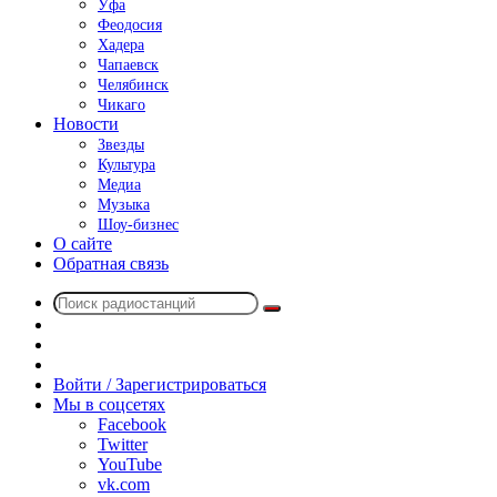
Уфа
Феодосия
Хадера
Чапаевск
Челябинск
Чикаго
Новости
Звезды
Культура
Медиа
Музыка
Шоу-бизнес
О сайте
Обратная связь
Поиск
Switch
радиостанций
skin
Sidebar
Случайное
радио
Войти / Зарегистрироваться
Мы в соцсетях
Facebook
Twitter
YouTube
vk.com