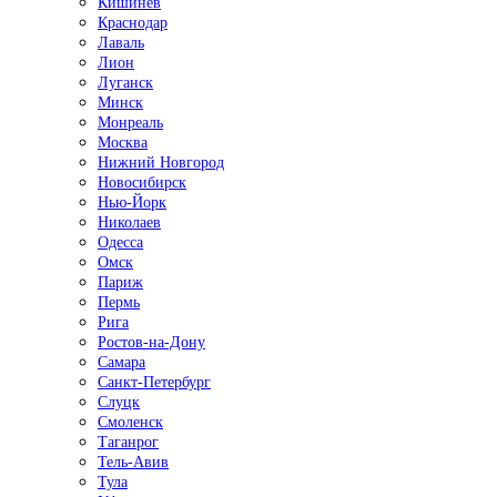
Кишинёв
Краснодар
Лаваль
Лион
Луганск
Минск
Монреаль
Москва
Нижний Новгород
Новосибирск
Нью-Йорк
Николаев
Одесса
Омск
Париж
Пермь
Рига
Ростов-на-Дону
Самара
Санкт-Петербург
Слуцк
Смоленск
Таганрог
Тель-Авив
Тула