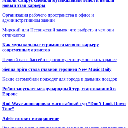
Майли Сайрус сменила музыкальный лейбл и начала
новый этап карьеры
Организация рабочего пространства в офисе и
административном здании
Мирский или Несвижский замок: что выбрать и чем они
отличаются
Как музыкальные стриминги меняют карьеру
современных артистов
Первый раз в бассейн взрослому: что нужно знать заранее
Sienna Spiro стала главной героиней New Music Daily
Какие автомобили подходят для города и дальних поездок
Робин запускает международный тур, стартовавший в
Европе
Rod Wave анонсировал масштабный тур “Don’t Look Down
Tour”
Adele готовит возвращение