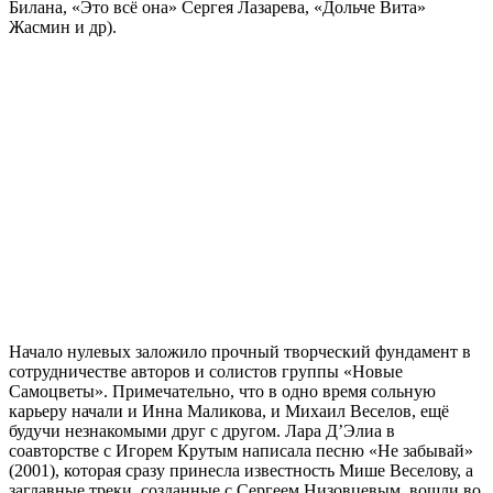
Билана, «Это всё она» Сергея Лазарева, «Дольче Вита»
Жасмин и др).
Начало нулевых заложило прочный творческий фундамент в
сотрудничестве авторов и солистов группы «Новые
Самоцветы». Примечательно, что в одно время сольную
карьеру начали и Инна Маликова, и Михаил Веселов, ещё
будучи незнакомыми друг с другом. Лара Д’Элиа в
соавторстве с Игорем Крутым написала песню «Не забывай»
(2001), которая сразу принесла известность Мише Веселову, а
заглавные треки, созданные с Сергеем Низовцевым, вошли во