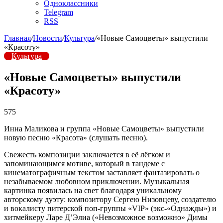
Одноклассники
Telegram
RSS
Главная
/
Новости
/
Культура
/
«Новые Самоцветы» выпустили
«Красоту»
Культура
«Новые Самоцветы» выпустили
«Красоту»
575
Инна Маликова и группа «Новые Самоцветы» выпустили
новую песню «Красота» (слушать песню).
Свежесть композиции заключается в её лёгком и
запоминающимся мотиве, который в тандеме с
кинематографичным текстом заставляет фантазировать о
незабываемом любовном приключении. Музыкальная
картинка появилась на свет благодаря уникальному
авторскому дуэту: композитору Сергею Низовцеву, создателю
и вокалисту питерской поп-группы «VIP» (экс-«Однажды») и
хитмейкеру Ларе Д’Элиа («Невозможное возможно» Димы