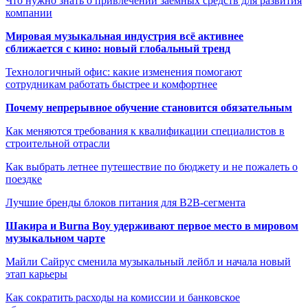
Что нужно знать о привлечении заемных средств для развития
компании
Мировая музыкальная индустрия всё активнее
сближается с кино: новый глобальный тренд
Технологичный офис: какие изменения помогают
сотрудникам работать быстрее и комфортнее
Почему непрерывное обучение становится обязательным
Как меняются требования к квалификации специалистов в
строительной отрасли
Как выбрать летнее путешествие по бюджету и не пожалеть о
поездке
Лучшие бренды блоков питания для B2B-сегмента
Шакира и Burna Boy удерживают первое место в мировом
музыкальном чарте
Майли Сайрус сменила музыкальный лейбл и начала новый
этап карьеры
Как сократить расходы на комиссии и банковское