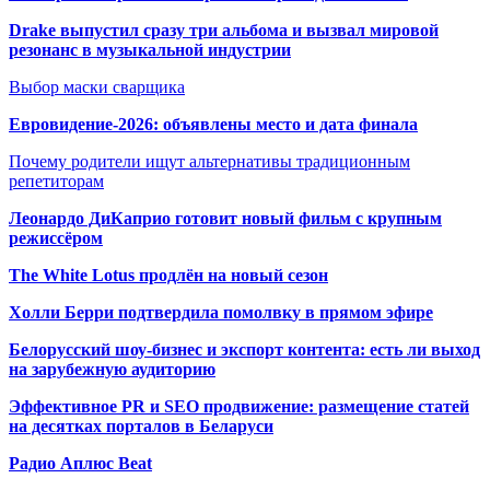
Drake выпустил сразу три альбома и вызвал мировой
резонанс в музыкальной индустрии
Выбор маски сварщика
Евровидение-2026: объявлены место и дата финала
Почему родители ищут альтернативы традиционным
репетиторам
Леонардо ДиКаприо готовит новый фильм с крупным
режиссёром
The White Lotus продлён на новый сезон
Холли Берри подтвердила помолвк
у в прямом эфире
Белорусский шоу-бизнес и экспорт контента: есть ли выход
на зарубежную аудиторию
Эффективное PR и SEO продвижение:
размещение статей
на десятках порталов в Беларуси
Радио Аплюс Beat