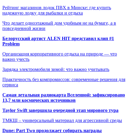
Рейтинг магазинов лодок ПВХ в Минске: где купить
надежную лодку для рыбалки и отдыха
Что делает одноэтажный дом удобным не на бумаге, а в
повседневной жизни
Белорусский артист ALEN HIT представил клип #1
Problem
Организация корпоративного отдыха на природе — что
важно учесть
Зарядка электромобиля зимой: что важно учитывать
Практичность без компромиссов: современные решения для
сервиса
Самая детальная радиокарта Вселенной: зафиксировано
13,7 млн космических источников
Taylor Swift завершила очередной этап мирового тура
ТМКЩ – универсальный материал для агрессивной среды
Dune: Part Two продолжает собирать награды