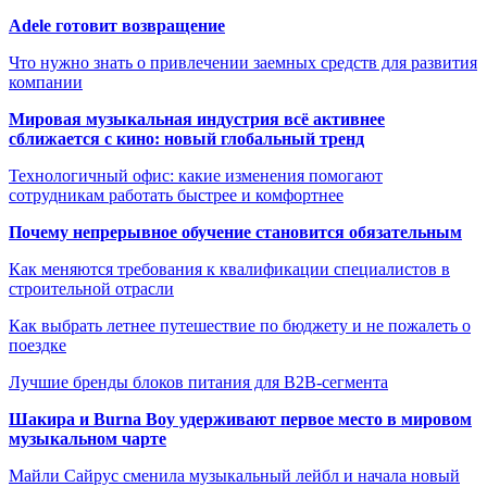
Adele готовит возвращение
Что нужно знать о привлечении заемных средств для развития
компании
Мировая музыкальная индустрия всё активнее
сближается с кино: новый глобальный тренд
Технологичный офис: какие изменения помогают
сотрудникам работать быстрее и комфортнее
Почему непрерывное обучение становится обязательным
Как меняются требования к квалификации специалистов в
строительной отрасли
Как выбрать летнее путешествие по бюджету и не пожалеть о
поездке
Лучшие бренды блоков питания для B2B-сегмента
Шакира и Burna Boy удерживают первое место в мировом
музыкальном чарте
Майли Сайрус сменила музыкальный лейбл и начала новый