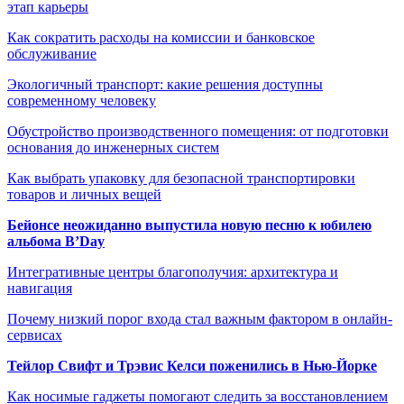
этап карьеры
Как сократить расходы на комиссии и банковское
обслуживание
Экологичный транспорт: какие решения доступны
современному человеку
Обустройство производственного помещения: от подготовки
основания до инженерных систем
Как выбрать упаковку для безопасной транспортировки
товаров и личных вещей
Бейонсе неожиданно выпустила новую песню к юбилею
альбома B’Day
Интегративные центры благополучия: архитектура и
навигация
Почему низкий порог входа стал важным фактором в онлайн-
сервисах
Тейлор Свифт и Трэвис Келси поженились в Нью-Йорке
Как носимые гаджеты помогают следить за восстановлением