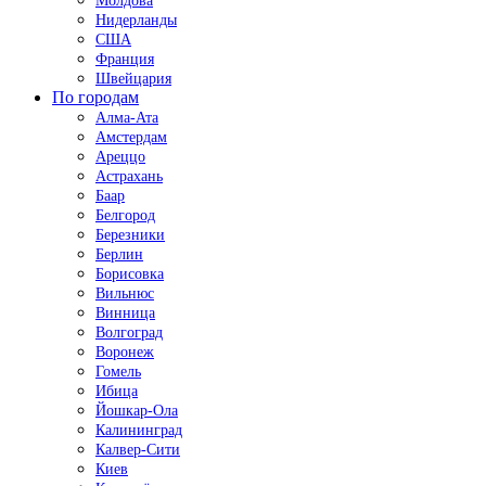
Молдова
Нидерланды
США
Франция
Швейцария
По городам
Алма-Ата
Амстердам
Ареццо
Астрахань
Баар
Белгород
Березники
Берлин
Борисовка
Вильнюс
Винница
Волгоград
Воронеж
Гомель
Ибица
Йошкар-Ола
Калининград
Калвер-Сити
Киев