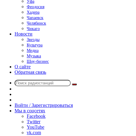
Уфа
Феодосия
Хадера
Чапаевск
Челябинск
Чикаго
Новости
Звезды
Культура
Медиа
Музыка
Шоу-бизнес
О сайте
Обратная связь
Поиск
Switch
радиостанций
skin
Sidebar
Случайное
радио
Войти / Зарегистрироваться
Мы в соцсетях
Facebook
Twitter
YouTube
vk.com