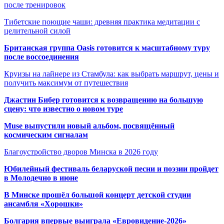
после тренировок
Тибетские поющие чаши: древняя практика медитации с
целительной силой
Британская группа Oasis готовится к масштабному туру
после воссоединения
Круизы на лайнере из Стамбула: как выбрать маршрут, цены и
получить максимум от путешествия
Джастин Бибер готовится к возвращению на большую
сцену: что известно о новом туре
Muse выпустили новый альбом, посвящённый
космическим сигналам
Благоустройство дворов Минска в 2026 году
Юбилейный фестиваль беларуской песни и поэзии пройдет
в Молодечно в июне
В Минске прошёл большой концерт детской студии
ансамбля «Хорошки»
Болгария впервые выиграла «Евровидение-2026»