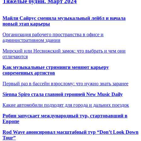
Тяжёлые будни. Март 2024
Майли Сайрус сменила музыкальный лейбл и начала
новый этап карьеры
Организация рабочего пространства в офисе и
административном здании
Мирский или Несвижский замок: что выбрать и чем они
отличаются
Как музыкальные стриминги меняют карьеру
современных артистов
Первый раз в бассейн взрослому: что нужно знать заранее
Sienna Spiro стала главной героиней New Music Daily
Какие автомобили подходят для города и дальних поездок
Робин запускает международный тур, стартовавший в
Европе
Rod Wave анонсировал масштабный тур “Don’t Look Down
Tour”