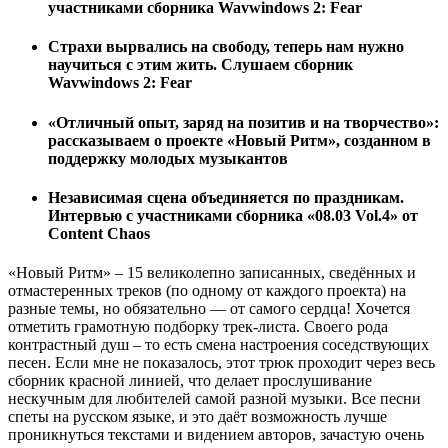
участниками сборника Wavwindows 2: Fear
Cтрахи вырвались на свободу, теперь нам нужно
научиться с этим жить. Слушаем сборник
Wavwindows 2: Fear
«Отличный опыт, заряд на позитив и на творчество»:
рассказываем о проекте «Новый Ритм», созданном в
поддержку молодых музыкантов
Независимая сцена объединяется по праздникам.
Интервью с участниками сборника «08.03 Vol.4» от
Content Chaos
«Новый Ритм» – 15 великолепно записанных, сведённых и
отмастеренных треков (по одному от каждого проекта) на
разные темы, но обязательно — от самого сердца! Хочется
отметить грамотную подборку трек-листа. Своего рода
контрастный душ – то есть смена настроения соседствующих
песен. Если мне не показалось, этот трюк проходит через весь
сборник красной линией, что делает прослушивание
нескучным для любителей самой разной музыки. Все песни
спеты на русском языке, и это даёт возможность лучше
проникнуться текстами и видением авторов, зачастую очень