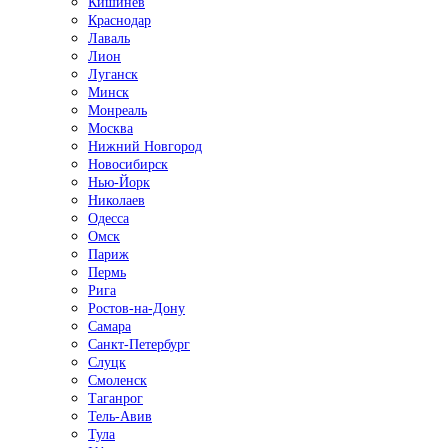
Кишинёв
Краснодар
Лаваль
Лион
Луганск
Минск
Монреаль
Москва
Нижний Новгород
Новосибирск
Нью-Йорк
Николаев
Одесса
Омск
Париж
Пермь
Рига
Ростов-на-Дону
Самара
Санкт-Петербург
Слуцк
Смоленск
Таганрог
Тель-Авив
Тула