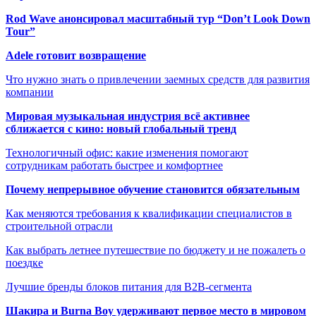
Rod Wave анонсировал масштабный тур “Don’t Look Down
Tour”
Adele готовит возвращение
Что нужно знать о привлечении заемных средств для развития
компании
Мировая музыкальная индустрия всё активнее
сближается с кино: новый глобальный тренд
Технологичный офис: какие изменения помогают
сотрудникам работать быстрее и комфортнее
Почему непрерывное обучение становится обязательным
Как меняются требования к квалификации специалистов в
строительной отрасли
Как выбрать летнее путешествие по бюджету и не пожалеть о
поездке
Лучшие бренды блоков питания для B2B-сегмента
Шакира и Burna Boy удерживают первое место в мировом