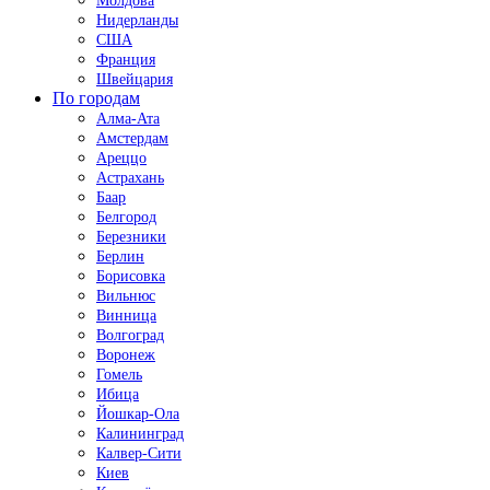
Молдова
Нидерланды
США
Франция
Швейцария
По городам
Алма-Ата
Амстердам
Ареццо
Астрахань
Баар
Белгород
Березники
Берлин
Борисовка
Вильнюс
Винница
Волгоград
Воронеж
Гомель
Ибица
Йошкар-Ола
Калининград
Калвер-Сити
Киев