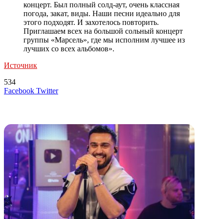
концерт. Был полный cолд-аут, очень классная
погода, закат, виды. Наши песни идеально для
этого подходят. И захотелось повторить.
Приглашаем всех на большой сольный концерт
группы «Марсель», где мы исполним лучшее из
лучших со всех альбомов».
Источник
534
LinkedIn
Tumblr
Reddit
Вконтакте
Одноклассники
Skype
Messenger
Messenger
WhatsApp
Telegram
Viber
Line
Поделиться
Печатать
Facebook
Twitter
через
электронную
Похожие радио
почту