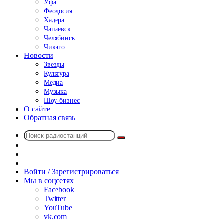
Уфа
Феодосия
Хадера
Чапаевск
Челябинск
Чикаго
Новости
Звезды
Культура
Медиа
Музыка
Шоу-бизнес
О сайте
Обратная связь
Поиск
Switch
радиостанций
skin
Sidebar
Случайное
радио
Войти / Зарегистрироваться
Мы в соцсетях
Facebook
Twitter
YouTube
vk.com