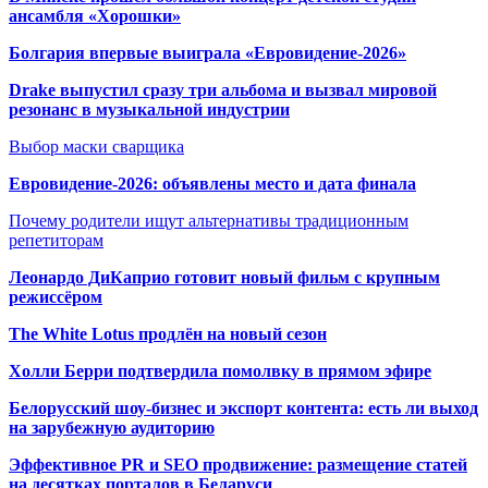
ансамбля «Хорошки»
Болгария впервые выиграла «Евровидение-2026»
Drake выпустил сразу три альбома и вызвал мировой
резонанс в музыкальной индустрии
Выбор маски сварщика
Евровидение-2026: объявлены место и дата финала
Почему родители ищут альтернативы традиционным
репетиторам
Леонардо ДиКаприо готовит новый фильм с крупным
режиссёром
The White Lotus продлён на новый сезон
Холли Берри подтвердила помолвк
у в прямом эфире
Белорусский шоу-бизнес и экспорт контента: есть ли выход
на зарубежную аудиторию
Эффективное PR и SEO продвижение:
размещение статей
на десятках порталов в Беларуси