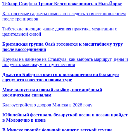
Тейлор Свифт и Трэвис Келси поженились в Нью-Йорке
Как носимые гаджеты помогают следить за восстановлением
после тренировок
Тибетские поющие чаши: древняя практика медитации с
целительной силой
Британская группа Oasis готовится к масштабному туру
после воссоединения
Круизы на лайнере из Стамбула: как выбрать маршрут, цены и
получить максимум от путешествия
Джастин Бибер готовится к возвращению на большую
сцену: что известно о новом туре
Muse выпустили новый альбом, посвящённый
космическим сигналам
Благоустройство дворов Минска в 2026 году
Юбилейный фестиваль беларуской песни и поэзии пройдет
в Молодечно в июне
В Минске прошёл большой концерт детской студии