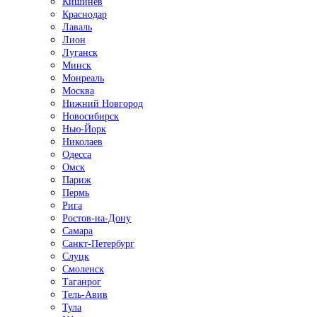
Кишинёв
Краснодар
Лаваль
Лион
Луганск
Минск
Монреаль
Москва
Нижний Новгород
Новосибирск
Нью-Йорк
Николаев
Одесса
Омск
Париж
Пермь
Рига
Ростов-на-Дону
Самара
Санкт-Петербург
Слуцк
Смоленск
Таганрог
Тель-Авив
Тула