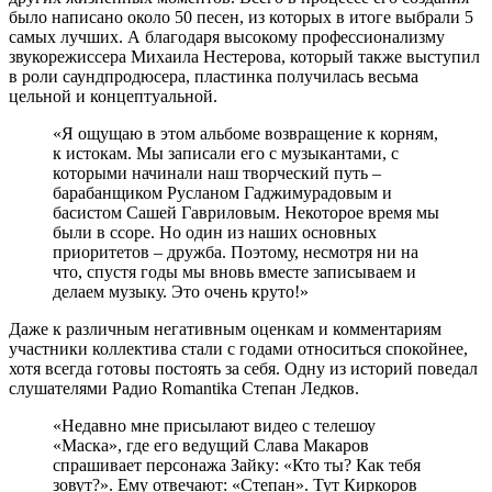
было написано около 50 песен, из которых в итоге выбрали 5
самых лучших. А благодаря высокому профессионализму
звукорежиссера Михаила Нестерова, который также выступил
в роли саундпродюсера, пластинка получилась весьма
цельной и концептуальной.
«Я ощущаю в этом альбоме возвращение к корням,
к истокам. Мы записали его с музыкантами, с
которыми начинали наш творческий путь –
барабанщиком Русланом Гаджимурадовым и
басистом Сашей Гавриловым. Некоторое время мы
были в ссоре. Но один из наших основных
приоритетов – дружба. Поэтому, несмотря ни на
что, спустя годы мы вновь вместе записываем и
делаем музыку. Это очень круто!»
Даже к различным негативным оценкам и комментариям
участники коллектива стали с годами относиться спокойнее,
хотя всегда готовы постоять за себя. Одну из историй поведал
слушателями Радио Romantika Степан Ледков.
«Недавно мне присылают видео с телешоу
«Маска», где его ведущий Слава Макаров
спрашивает персонажа Зайку: «Кто ты? Как тебя
зовут?». Ему отвечают: «Степан». Тут Киркоров