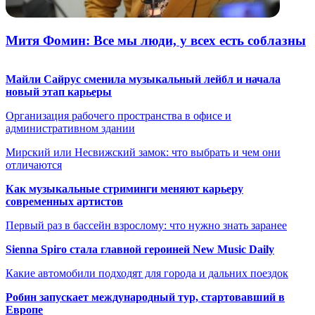
Митя Фомин: Все мы люди, у всех есть соблазны
Майли Сайрус сменила музыкальный лейбл и начала
новый этап карьеры
Организация рабочего пространства в офисе и
административном здании
Мирский или Несвижский замок: что выбрать и чем они
отличаются
Как музыкальные стриминги меняют карьеру
современных артистов
Первый раз в бассейн взрослому: что нужно знать заранее
Sienna Spiro стала главной героиней New Music Daily
Какие автомобили подходят для города и дальних поездок
Робин запускает международный тур, стартовавший в
Европе