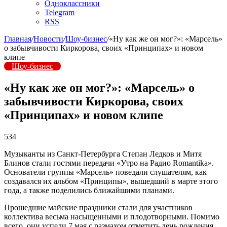
Одноклассники
Telegram
RSS
Главная
/
Новости
/
Шоу-бизнес
/
«Ну как же он мог?»: «Марсель»
о забывчивости Киркорова, своих «Принципах» и новом
клипе
Шоу-бизнес
«Ну как же он мог?»: «Марсель» о
забывчивости Киркорова, своих
«Принципах» и новом клипе
534
Музыканты из Санкт-Петербурга Cтепан Ледков и Митя
Блинов стали гостями передачи «Утро на Радио Romantika».
Основатели группы «Марсель» поведали слушателям, как
создавался их альбом «Принципы», вышедший в марте этого
года, а также поделились ближайшими планами.
Прошедшие майские праздники стали для участников
коллектива весьма насыщенными и плодотворными. Помимо
всего, они успели 7 мая с размахом отметить день рождения