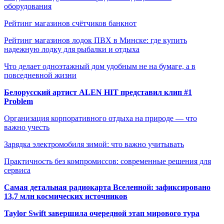
оборудования
Рейтинг магазинов счётчиков банкнот
Рейтинг магазинов лодок ПВХ в Минске: где купить
надежную лодку для рыбалки и отдыха
Что делает одноэтажный дом удобным не на бумаге, а в
повседневной жизни
Белорусский артист ALEN HIT представил клип #1
Problem
Организация корпоративного отдыха на природе — что
важно учесть
Зарядка электромобиля зимой: что важно учитывать
Практичность без компромиссов: современные решения для
сервиса
Самая детальная радиокарта Вселенной: зафиксировано
13,7 млн космических источников
Taylor Swift завершила очередной этап мирового тура