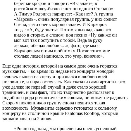
берет микрофон и говорит: «Вы знаете, в
российском шоу-бизнесе нет ни одного Степана».
А Тимур Родригез парирует: «Как нет? А группа
«Марсель», очень популярная группа, у них солист
Степа, я его очень хорошо знаю». И Киркоров
тогда: «А, буду знать». Потом я выкладываю это
видео в сторис, а следом, под песню «Ну как же он
мог вот так поступить с тобой. Ведь за руку
держал, обещал любовь…», фото, где мы с
Киркоровым стоим в обнимку. После этого мне
столько людей написало, это угар, конечно».
Еще одна история, которой на самом деле очень гордятся
музыканты, – во время их недавнего концерта молодой
человек вышел на сцену и признался в любви своей
половинке, и пара состоялась. Как сказали сами артисты, это
уже далеко не первый случай и даже стало хорошей
традицией, и сам факт, что их творчество располагает к
подобного рода романтическим союзам, не может не радовать.
Скоро у поклонников группу снова появится такая
возможность. Музыканты серьезно готовятся к сольному
концерту на столичной крыше Fantomas Rooftop, который
запланирован на 2 июля.
«Ровно год назад мы провели там очень успешный