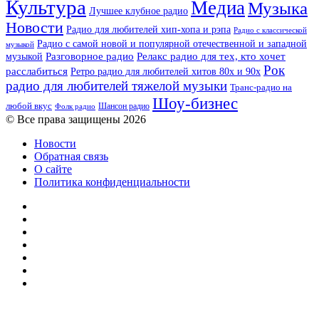
Культура
Медиа
Музыка
Лучшее клубное радио
Новости
Радио для любителей хип-хопа и рэпа
Радио с классической
Радио с самой новой и популярной отечественной и западной
музыкой
музыкой
Разговорное радио
Релакс радио для тех, кто хочет
Рок
расслабиться
Ретро радио для любителей хитов 80х и 90х
радио для любителей тяжелой музыки
Транс-радио на
Шоу-бизнес
любой вкус
Шансон радио
Фолк радио
© Все права защищены 2026
Новости
Обратная связь
О сайте
Политика конфиденциальности
Facebook
Twitter
YouTube
vk.com
Одноклассники
Telegram
RSS
Кнопка