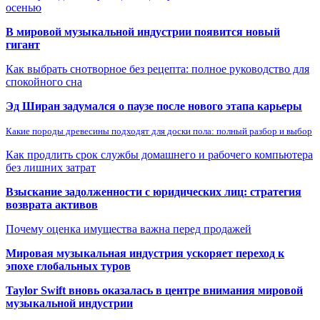
осенью
В мировой музыкальной индустрии появится новый
гигант
Как выбрать снотворное без рецепта: полное руководство для
спокойного сна
Эд Ширан задумался о паузе после нового этапа карьеры
Какие породы древесины подходят для доски пола: полный разбор и выбор
Как продлить срок службы домашнего и рабочего компьютера
без лишних затрат
Взыскание задолженности с юридических лиц: стратегия
возврата активов
Почему оценка имущества важна перед продажей
Мировая музыкальная индустрия ускоряет переход к
эпохе глобальных туров
Taylor Swift вновь оказалась в центре внимания мировой
музыкальной индустрии