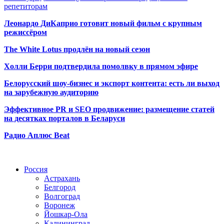
репетиторам
Леонардо ДиКаприо готовит новый фильм с крупным
режиссёром
The White Lotus продлён на новый сезон
Холли Берри подтвердила помолвк
у в прямом эфире
Белорусский шоу-бизнес и экспорт контента: есть ли выход
на зарубежную аудиторию
Эффективное PR и SEO продвижение:
размещение статей
на десятках порталов в Беларуси
Радио Аплюс Beat
Радио по странам
Россия
Астрахань
Белгород
Волгоград
Воронеж
Йошкар-Ола
Калининград