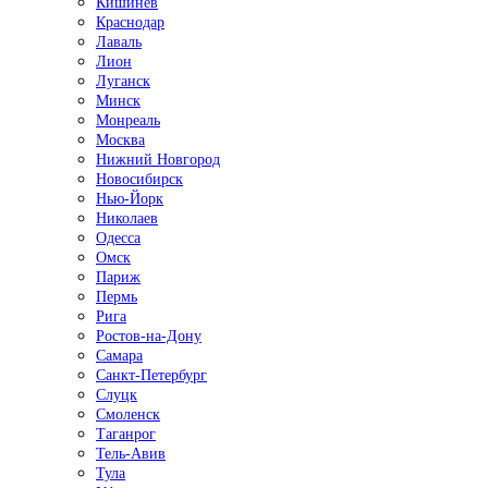
Кишинёв
Краснодар
Лаваль
Лион
Луганск
Минск
Монреаль
Москва
Нижний Новгород
Новосибирск
Нью-Йорк
Николаев
Одесса
Омск
Париж
Пермь
Рига
Ростов-на-Дону
Самара
Санкт-Петербург
Слуцк
Смоленск
Таганрог
Тель-Авив
Тула