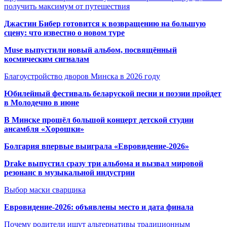
получить максимум от путешествия
Джастин Бибер готовится к возвращению на большую
сцену: что известно о новом туре
Muse выпустили новый альбом, посвящённый
космическим сигналам
Благоустройство дворов Минска в 2026 году
Юбилейный фестиваль беларуской песни и поэзии пройдет
в Молодечно в июне
В Минске прошёл большой концерт детской студии
ансамбля «Хорошки»
Болгария впервые выиграла «Евровидение-2026»
Drake выпустил сразу три альбома и вызвал мировой
резонанс в музыкальной индустрии
Выбор маски сварщика
Евровидение-2026: объявлены место и дата финала
Почему родители ищут альтернативы традиционным