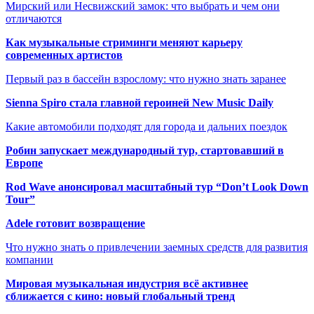
Мирский или Несвижский замок: что выбрать и чем они
отличаются
Как музыкальные стриминги меняют карьеру
современных артистов
Первый раз в бассейн взрослому: что нужно знать заранее
Sienna Spiro стала главной героиней New Music Daily
Какие автомобили подходят для города и дальних поездок
Робин запускает международный тур, стартовавший в
Европе
Rod Wave анонсировал масштабный тур “Don’t Look Down
Tour”
Adele готовит возвращение
Что нужно знать о привлечении заемных средств для развития
компании
Мировая музыкальная индустрия всё активнее
сближается с кино: новый глобальный тренд