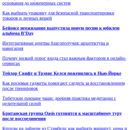
основания до инженерных систем
Как выбрать упаковку для безопасной транспортировки
товаров и личных вещей
Бейонсе неожиданно выпустила новую песню к юбилею
альбома B’Day
Интегративные центры благополучия: архитектура и
навигация
Почему низкий порог входа стал важным фактором в онлайн-
сервисах
Тейлор Свифт и Трэвис Келси поженились в Нью-Йорке
Как носимые гаджеты помогают следить за восстановлением
после тренировок
Тибетские поющие чаши: древняя практика медитации с
целительной силой
Британская группа Oasis готовится к масштабному туру
после воссоединения
Круизы на лайнере из Стамбула: как выбрать маршрут, цены и