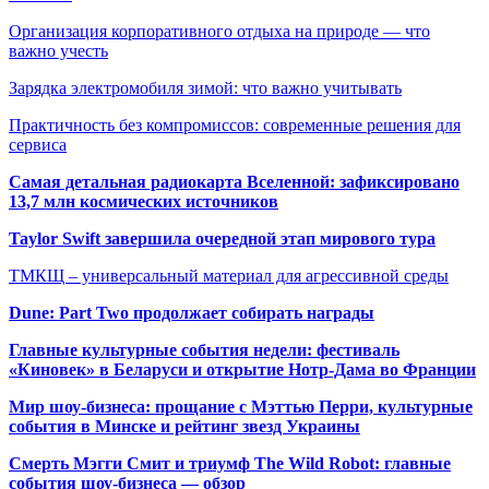
Организация корпоративного отдыха на природе — что
важно учесть
Зарядка электромобиля зимой: что важно учитывать
Практичность без компромиссов: современные решения для
сервиса
Самая детальная радиокарта Вселенной: зафиксировано
13,7 млн космических источников
Taylor Swift завершила очередной этап мирового тура
ТМКЩ – универсальный материал для агрессивной среды
Dune: Part Two продолжает собирать награды
Главные культурные события недели: фестиваль
«Киновек» в Беларуси и открытие Нотр-Дама во Франции
Мир шоу-бизнеса: прощание с Мэттью Перри, культурные
события в Минске и рейтинг звезд Украины
Смерть Мэгги Смит и триумф The Wild Robot: главные
события шоу-бизнеса — обзор