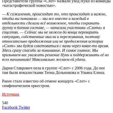
Представители группы «Слот» назвали уход Нуки из команды
«катастрофической новостью».
— К сожалению, происходит то, что происходит и важно,
чтобы вы понимали — мы все вместе и каждый в
отдельности сделали всё возможное, чтобы сохранить
группу в боевом составе, — написали участники «Слота» в
соцсетях. — Сейчас мы не можем до конца переварить
ситуацию, собственные мысли и переживания, поэтому
относительно продолжения или не продолжения истории
«Слот» мы будем советоваться с вами через какое-то время.
Здесь сразу спасибо за понимание. И самое главное. Мы
призываем вас уважать решение Нуки и поддерживать её во
всех начинаниях! Максимально желаем ей удачи.
Дария Ставрович пела в группе «Слот» с 2006 года. До нее
там были вокалистками Теона Дольникова и Ульяна Елина.
Ранее стало известно об отмене концерта «Слот» с
симфоническим оркестром.
Источник
540
LinkedIn
Tumblr
Reddit
Вконтакте
Одноклассники
Skype
Messenger
Messenger
WhatsApp
Telegram
Viber
Line
Поделиться
Печатать
Facebook
Twitter
через