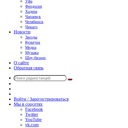
Уфа
Феодосия
Хадера
Чапаевск
Челябинск
Чикаго
Новости
Звезды
Культура
Медиа
Музыка
Шоу-бизнес
О сайте
Обратная связь
Поиск
Switch
радиостанций
skin
Sidebar
Случайное
радио
Войти / Зарегистрироваться
Мы в соцсетях
Facebook
Twitter
YouTube
vk.com