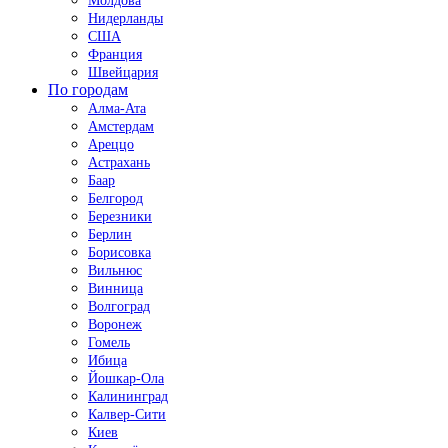
Молдова
Нидерланды
США
Франция
Швейцария
По городам
Алма-Ата
Амстердам
Ареццо
Астрахань
Баар
Белгород
Березники
Берлин
Борисовка
Вильнюс
Винница
Волгоград
Воронеж
Гомель
Ибица
Йошкар-Ола
Калининград
Калвер-Сити
Киев