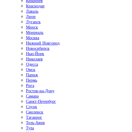
Кишинёв
Краснодар
Лаваль
Лион
Луганск
Минск
Монреаль
Москва
Нижний Новгород
Новосибирск
Нью-Йорк
Николаев
Одесса
Омск
Париж
Пермь
Рига
Ростов-на-Дону
Самара
Санкт-Петербург
Слуцк
Смоленск
Таганрог
Тель-Авив
Тула