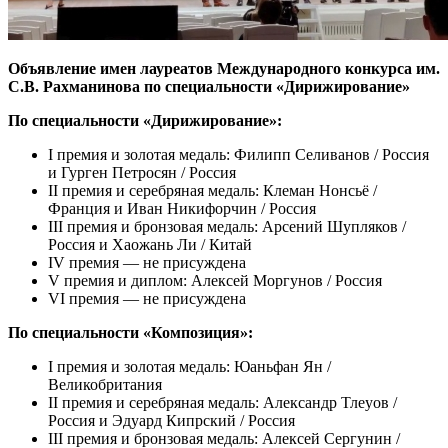
Объявление имен лауреатов Международного конкурса им.
С.В. Рахманинова по специальности «Дирижирование»
По специальности «Дирижирование»:
I премия и золотая медаль: Филипп Селиванов / Россия
и Гурген Петросян / Россия
II премия и серебряная медаль: Клеман Нонсьё /
Франция и Иван Никифорчин / Россия
III премия и бронзовая медаль: Арсений Шупляков /
Россия и Хаожань Ли / Китай
IV премия — не присуждена
V премия и диплом: Алексей Моргунов / Россия
VI премия — не присуждена
По специальности «Композиция»:
I премия и золотая медаль: Юаньфан Ян /
Великобритания
II премия и серебряная медаль: Александр Тлеуов /
Россия и Эдуард Кипрский / Россия
III премия и бронзовая медаль: Алексей Сергунин /