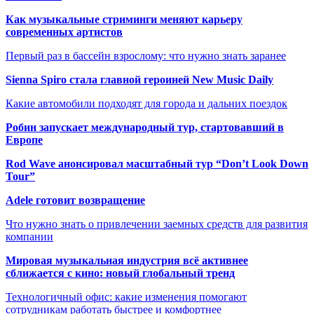
Как музыкальные стриминги меняют карьеру
современных артистов
Первый раз в бассейн взрослому: что нужно знать заранее
Sienna Spiro стала главной героиней New Music Daily
Какие автомобили подходят для города и дальних поездок
Робин запускает международный тур, стартовавший в
Европе
Rod Wave анонсировал масштабный тур “Don’t Look Down
Tour”
Adele готовит возвращение
Что нужно знать о привлечении заемных средств для развития
компании
Мировая музыкальная индустрия всё активнее
сближается с кино: новый глобальный тренд
Технологичный офис: какие изменения помогают
сотрудникам работать быстрее и комфортнее