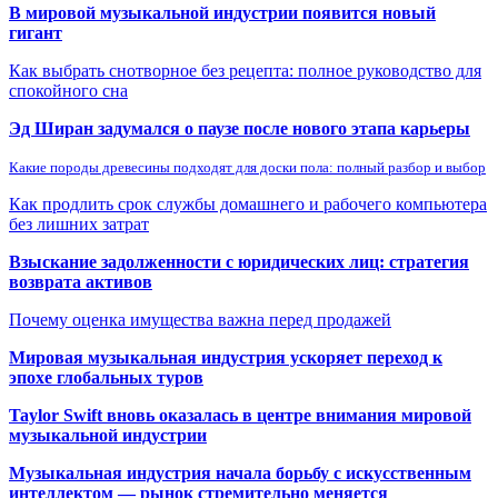
В мировой музыкальной индустрии появится новый
гигант
Как выбрать снотворное без рецепта: полное руководство для
спокойного сна
Эд Ширан задумался о паузе после нового этапа карьеры
Какие породы древесины подходят для доски пола: полный разбор и выбор
Как продлить срок службы домашнего и рабочего компьютера
без лишних затрат
Взыскание задолженности с юридических лиц: стратегия
возврата активов
Почему оценка имущества важна перед продажей
Мировая музыкальная индустрия ускоряет переход к
эпохе глобальных туров
Taylor Swift вновь оказалась в центре внимания мировой
музыкальной индустрии
Музыкальная индустрия начала борьбу с искусственным
интеллектом — рынок стремительно меняется