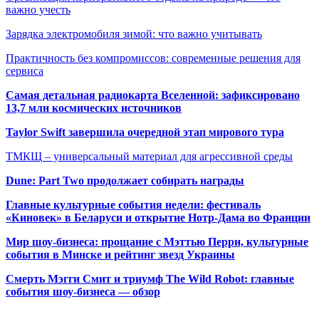
важно учесть
Зарядка электромобиля зимой: что важно учитывать
Практичность без компромиссов: современные решения для
сервиса
Самая детальная радиокарта Вселенной: зафиксировано
13,7 млн космических источников
Taylor Swift завершила очередной этап мирового тура
ТМКЩ – универсальный материал для агрессивной среды
Dune: Part Two продолжает собирать награды
Главные культурные события недели: фестиваль
«Киновек» в Беларуси и открытие Нотр-Дама во Франции
Мир шоу-бизнеса: прощание с Мэттью Перри, культурные
события в Минске и рейтинг звезд Украины
Смерть Мэгги Смит и триумф The Wild Robot: главные
события шоу-бизнеса — обзор
Популярные радиостанции