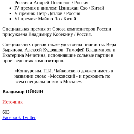
Россия и Андрей Поспелов / Россия
IV премия и диплом: Цзиньхан Сяо / Китай
V премия: Петр Дятлов / Россия
VI премия: Майшо Ло / Китай
Специальная премия от Союза композиторов России
присуждена Владимиру Кобекину / Россия.
Специальных призов также удостоены пианисты: Вера
Зырянова, Алексей Кудряшов, Тимофей Владимиров и
Екатерина Мечетина, исполнявшие сольные партии в
произведениях композиторов.
«Конкурс им. П.И. Чайковского должен иметь в
названии слово «Московский» и проходить по
всем специальностям в Москве».
Владимир ОЙВИН
Источник
603
LinkedIn
Tumblr
Reddit
Вконтакте
Одноклассники
Skype
Messenger
Messenger
WhatsApp
Telegram
Viber
Line
Поделиться
Печатать
Facebook
Twitter
через
электронную
Похожие радио
почту