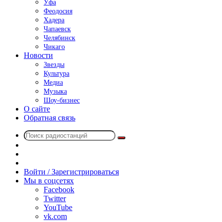
Уфа
Феодосия
Хадера
Чапаевск
Челябинск
Чикаго
Новости
Звезды
Культура
Медиа
Музыка
Шоу-бизнес
О сайте
Обратная связь
Поиск
Switch
радиостанций
skin
Sidebar
Случайное
радио
Войти / Зарегистрироваться
Мы в соцсетях
Facebook
Twitter
YouTube
vk.com