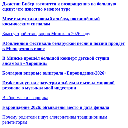
Джастин Бибер готовится к возвращению на большую
сцену: что известно о новом туре
Muse выпустили новый альбом, посвящённый
космическим сигналам
Благоустройство дворов Минска в 2026 году
Юбилейный фестиваль беларуской песни и поэзии пройдет
в Молодечно в июне
В Минске прошёл большой концерт детской студии
ансамбля «Хорошки»
Болгария впервые выиграла «Евровидение-2026»
Drake выпустил сразу три альбома и вызвал мировой
резонанс в музыкальной индустрии
Выбор маски сварщика
Евровидение-2026: объявлены место и дата финала
Почему родители ищут альтернативы традиционным
репетиторам