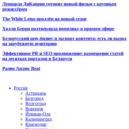
Леонардо ДиКаприо готовит новый фильм с крупным
режиссёром
The White Lotus продлён на новый сезон
Холли Берри подтвердила помолвк
у в прямом эфире
Белорусский шоу-бизнес и экспорт контента: есть ли выход
на зарубежную аудиторию
Эффективное PR и SEO продвижение:
размещение статей
на десятках порталов в Беларуси
Радио Аплюс Beat
Радио по странам
Россия
Астрахань
Белгород
Волгоград
Воронеж
Йошкар-Ола
Калининград
Краснодар