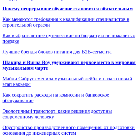
Почему непрерывное обучение становится обязательным
Как меняются требования к квалификации специалистов в
строительной отрасли
Как выбрать летнее путешествие по бюджету и не пожалеть о
поездке
Лучшие бренды блоков питания для B2B-сегмента
Шакира и Burna Boy удерживают первое место в мировом
музыкальном чарте
Майли Сайрус сменила музыкальный лейбл и начала новый
этап карьеры
Как сократить расходы на комиссии и банковское
обслуживание
Экологичный транспорт: какие решения доступны
современному человеку
Обустройство производственного помещения: от подготовки
основания до инженерных систем