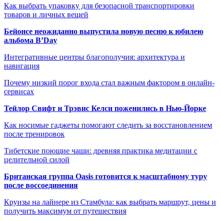
Как выбрать упаковку для безопасной транспортировки
товаров и личных вещей
Бейонсе неожиданно выпустила новую песню к юбилею
альбома B’Day
Интегративные центры благополучия: архитектура и
навигация
Почему низкий порог входа стал важным фактором в онлайн-
сервисах
Тейлор Свифт и Трэвис Келси поженились в Нью-Йорке
Как носимые гаджеты помогают следить за восстановлением
после тренировок
Тибетские поющие чаши: древняя практика медитации с
целительной силой
Британская группа Oasis готовится к масштабному туру
после воссоединения
Круизы на лайнере из Стамбула: как выбрать маршрут, цены и
получить максимум от путешествия