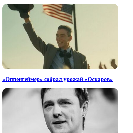
«Оппенгеймер» собрал урожай «Оскаров»