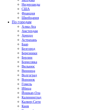
Молдова
Нидерланды
США
Франция
Швейцария
По городам
Алма-Ата
Амстердам
Ареццо
Астрахань
Баар
Белгород
Березники
Берлин
Борисовка
Вильнюс
Винница
Волгоград
Воронеж
Гомель
Ибица
Йошкар-Ола
Калининград
Калвер-Сити
Киев