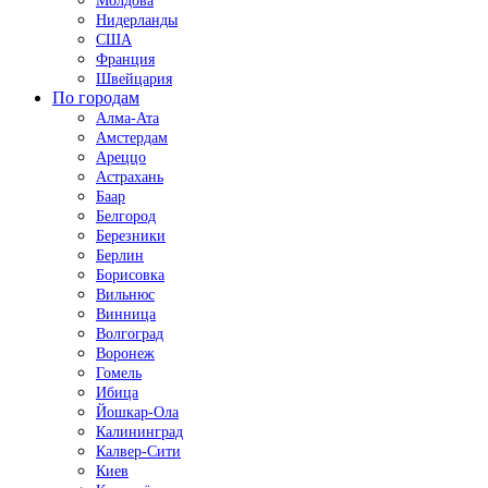
Молдова
Нидерланды
США
Франция
Швейцария
По городам
Алма-Ата
Амстердам
Ареццо
Астрахань
Баар
Белгород
Березники
Берлин
Борисовка
Вильнюс
Винница
Волгоград
Воронеж
Гомель
Ибица
Йошкар-Ола
Калининград
Калвер-Сити
Киев