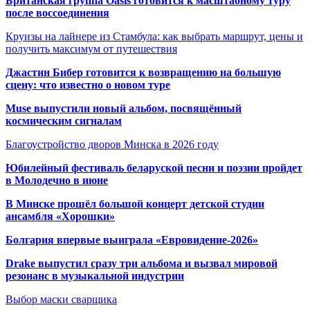
Британская группа Oasis готовится к масштабному туру
после воссоединения
Круизы на лайнере из Стамбула: как выбрать маршрут, цены и
получить максимум от путешествия
Джастин Бибер готовится к возвращению на большую
сцену: что известно о новом туре
Muse выпустили новый альбом, посвящённый
космическим сигналам
Благоустройство дворов Минска в 2026 году
Юбилейный фестиваль беларуской песни и поэзии пройдет
в Молодечно в июне
В Минске прошёл большой концерт детской студии
ансамбля «Хорошки»
Болгария впервые выиграла «Евровидение-2026»
Drake выпустил сразу три альбома и вызвал мировой
резонанс в музыкальной индустрии
Выбор маски сварщика