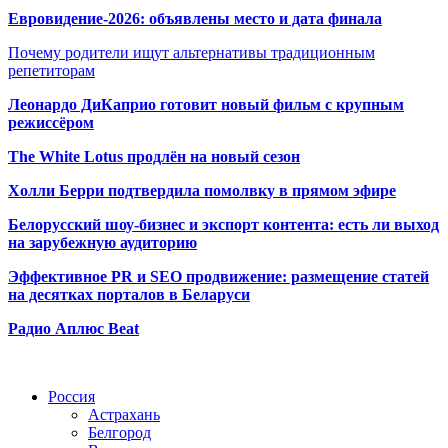
Евровидение-2026: объявлены место и дата финала
Почему родители ищут альтернативы традиционным
репетиторам
Леонардо ДиКаприо готовит новый фильм с крупным
режиссёром
The White Lotus продлён на новый сезон
Холли Берри подтвердила помолвк
у в прямом эфире
Белорусский шоу-бизнес и экспорт контента: есть ли выход
на зарубежную аудиторию
Эффективное PR и SEO продвижение:
размещение статей
на десятках порталов в Беларуси
Радио Аплюс Beat
Радио по странам
Россия
Астрахань
Белгород