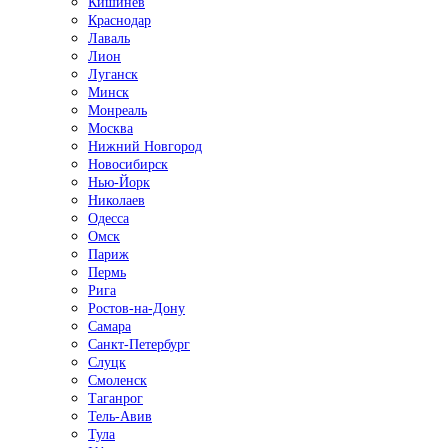
Кишинёв
Краснодар
Лаваль
Лион
Луганск
Минск
Монреаль
Москва
Нижний Новгород
Новосибирск
Нью-Йорк
Николаев
Одесса
Омск
Париж
Пермь
Рига
Ростов-на-Дону
Самара
Санкт-Петербург
Слуцк
Смоленск
Таганрог
Тель-Авив
Тула