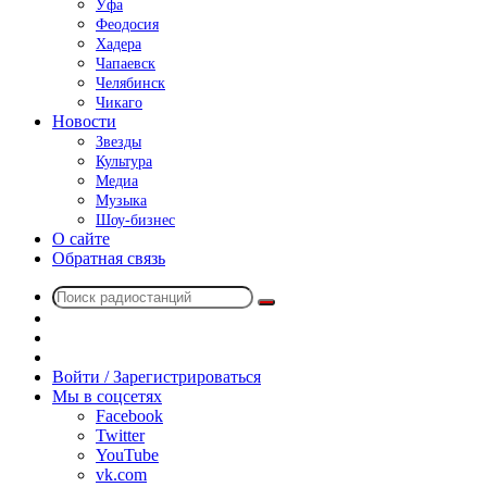
Уфа
Феодосия
Хадера
Чапаевск
Челябинск
Чикаго
Новости
Звезды
Культура
Медиа
Музыка
Шоу-бизнес
О сайте
Обратная связь
Поиск
Switch
радиостанций
skin
Sidebar
Случайное
радио
Войти / Зарегистрироваться
Мы в соцсетях
Facebook
Twitter
YouTube
vk.com