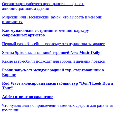
Организация рабочего пространства в офисе и
административном здании
Мирский или Несвижский замок: что выбрать и чем они
отличаются
Как музыкальные стриминги меняют карьеру
современных артистов
Первый раз в бассейн взрослому: что нужно знать заранее
Sienna Spiro стала главной героиней New Music Daily
Какие автомобили подходят для города и дальних поездок
Робин запускает международный тур, стартовавший в
Европе
Rod Wave анонсировал масштабный тур “Don’t Look Down
Tour”
Adele готовит возвращение
Что нужно знать о привлечении заемных средств для развития
компании