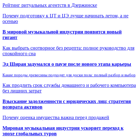
Рейтинг ритуальных агентств в Дзержинске
Почему подготовку к ЦТ и ЦЭ лучше начинать летом, а не
осенью
В мировой музыкальной индустрии появится новый
гигант
Как выбрать снотворное без рецепта: полное руководство для
спокойного сна
Эд Ширан задумался о паузе после нового этапа карьеры
Какие породы древесины подходят для доски пола: полный разбор и выбор
Как продлить срок службы домашнего и рабочего компьютера
без лишних затрат
Взыскание задолженности с юридических лиц: стратегия
возврата активов
Почему оценка имущества важна перед продажей
Мировая музыкальная индустрия ускоряет переход к
эпохе глобальных туров