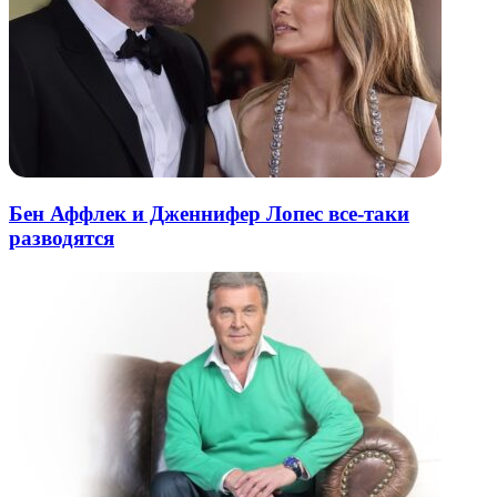
Бен Аффлек и Дженнифер Лопес все-таки
разводятся