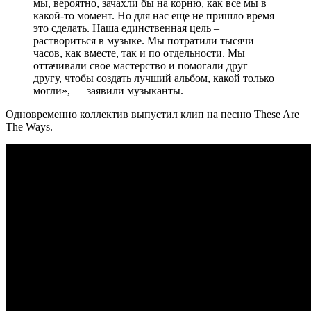
мы, вероятно, зачахли бы на корню, как все мы в
какой-то момент. Но для нас еще не пришло время
это сделать. Наша единственная цель –
раствориться в музыке. Мы потратили тысячи
часов, как вместе, так и по отдельности. Мы
оттачивали свое мастерство и помогали друг
другу, чтобы создать лучший альбом, какой только
могли», — заявили музыканты.
Одновременно коллектив выпустил клип на песню These Are
The Ways.