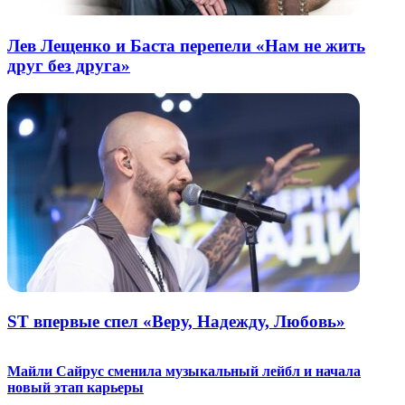
Лев Лещенко и Баста перепели «Нам не жить
друг без друга»
ST впервые спел «Веру, Надежду, Любовь»
Майли Сайрус сменила музыкальный лейбл и начала
новый этап карьеры