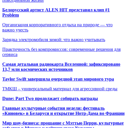
повседневной жизни
Белорусский артист ALEN HIT представил клип #1
Problem
Организация корпоративного отдыха на природе — что
важно учесть
Зарядка электромобиля зимой: что важно учитывать
Практичность без компромиссов: современные решения для
сервиса
Самая детальная радиокарта Вселенной: зафиксировано
13,7 млн космических источников
Taylor Swift завершила очередной этап мирового тура
ТМКЩ – универсальный материал для агрессивной среды
Dune: Part Two продолжает собирать награды
Главные культурные события недели: фестиваль
«Киновек» в Беларуси и открытие Нотр-Дама во Франции
Мир шоу-бизнеса: прощание с Мэттью Перри, культурные