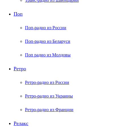
Транс-радио из Швейцарии
Поп
Поп-радио из России
Поп-радио из Беларуси
Поп радио из Молдовы
Ретро
Ретро-радио из России
Ретро-радио из Украины
Ретро-радио из Франции
Релакс