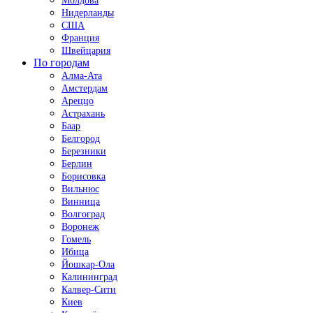
Молдова
Нидерланды
США
Франция
Швейцария
По городам
Алма-Ата
Амстердам
Ареццо
Астрахань
Баар
Белгород
Березники
Берлин
Борисовка
Вильнюс
Винница
Волгоград
Воронеж
Гомель
Ибица
Йошкар-Ола
Калининград
Калвер-Сити
Киев