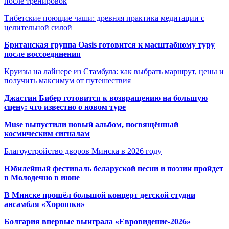
после тренировок
Тибетские поющие чаши: древняя практика медитации с
целительной силой
Британская группа Oasis готовится к масштабному туру
после воссоединения
Круизы на лайнере из Стамбула: как выбрать маршрут, цены и
получить максимум от путешествия
Джастин Бибер готовится к возвращению на большую
сцену: что известно о новом туре
Muse выпустили новый альбом, посвящённый
космическим сигналам
Благоустройство дворов Минска в 2026 году
Юбилейный фестиваль беларуской песни и поэзии пройдет
в Молодечно в июне
В Минске прошёл большой концерт детской студии
ансамбля «Хорошки»
Болгария впервые выиграла «Евровидение-2026»