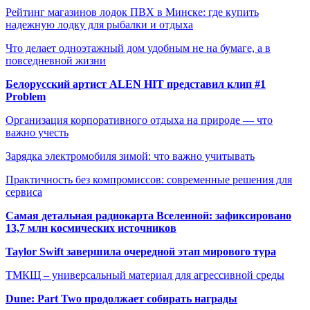
Рейтинг магазинов лодок ПВХ в Минске: где купить
надежную лодку для рыбалки и отдыха
Что делает одноэтажный дом удобным не на бумаге, а в
повседневной жизни
Белорусский артист ALEN HIT представил клип #1
Problem
Организация корпоративного отдыха на природе — что
важно учесть
Зарядка электромобиля зимой: что важно учитывать
Практичность без компромиссов: современные решения для
сервиса
Самая детальная радиокарта Вселенной: зафиксировано
13,7 млн космических источников
Taylor Swift завершила очередной этап мирового тура
ТМКЩ – универсальный материал для агрессивной среды
Dune: Part Two продолжает собирать награды