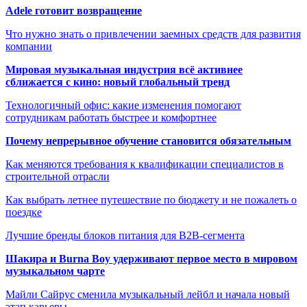
Adele готовит возвращение
Что нужно знать о привлечении заемных средств для развития
компании
Мировая музыкальная индустрия всё активнее
сближается с кино: новый глобальный тренд
Технологичный офис: какие изменения помогают
сотрудникам работать быстрее и комфортнее
Почему непрерывное обучение становится обязательным
Как меняются требования к квалификации специалистов в
строительной отрасли
Как выбрать летнее путешествие по бюджету и не пожалеть о
поездке
Лучшие бренды блоков питания для B2B-сегмента
Шакира и Burna Boy удерживают первое место в мировом
музыкальном чарте
Майли Сайрус сменила музыкальный лейбл и начала новый
этап карьеры