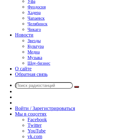
Уфа
Феодосия
Хадера
Чапаевск
Челябинск
Чикаго
Новости
Звезды
Культура
Медиа
Музыка
Шоу-бизнес
О сайте
Обратная связь
Поиск
Switch
радиостанций
skin
Sidebar
Случайное
радио
Войти / Зарегистрироваться
Мы в соцсетях
Facebook
Twitter
YouTube
vk.com