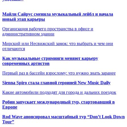
Майли Сайрус сменила музыкальный лейбл и начала
новый этап карьеры
Организация рабочего пространства в офисе и
административном здании
Мирский или Несвижский замок: что выбрать и чем они
отличаются
Как музыкальные стриминги меняют карьеру
современных артистов
Первый раз в бассейн взрослому: что нужно знать заранее
Sienna Spiro стала главной героиней New Music Daily
Какие автомобили подходят для города и дальних поездок
Робин запускает международный тур, стартовавший в
Европе
Rod Wave анонсировал масштабный тур “Don’t Look Down
Tour”