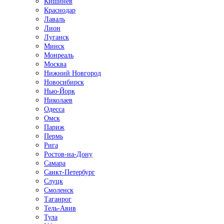
Кишинёв
Краснодар
Лаваль
Лион
Луганск
Минск
Монреаль
Москва
Нижний Новгород
Новосибирск
Нью-Йорк
Николаев
Одесса
Омск
Париж
Пермь
Рига
Ростов-на-Дону
Самара
Санкт-Петербург
Слуцк
Смоленск
Таганрог
Тель-Авив
Тула