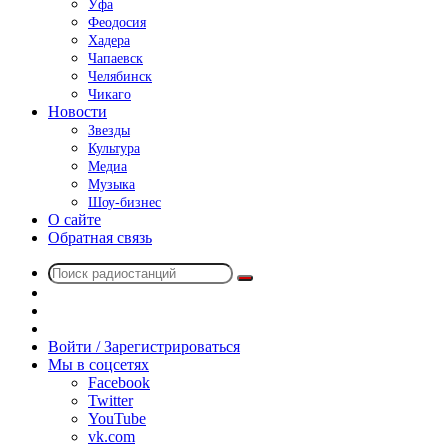
Уфа
Феодосия
Хадера
Чапаевск
Челябинск
Чикаго
Новости
Звезды
Культура
Медиа
Музыка
Шоу-бизнес
О сайте
Обратная связь
Поиск
Switch
радиостанций
skin
Sidebar
Случайное
радио
Войти / Зарегистрироваться
Мы в соцсетях
Facebook
Twitter
YouTube
vk.com