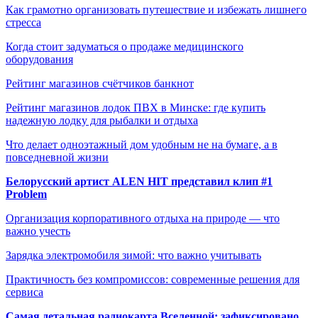
Как грамотно организовать путешествие и избежать лишнего
стресса
Когда стоит задуматься о продаже медицинского
оборудования
Рейтинг магазинов счётчиков банкнот
Рейтинг магазинов лодок ПВХ в Минске: где купить
надежную лодку для рыбалки и отдыха
Что делает одноэтажный дом удобным не на бумаге, а в
повседневной жизни
Белорусский артист ALEN HIT представил клип #1
Problem
Организация корпоративного отдыха на природе — что
важно учесть
Зарядка электромобиля зимой: что важно учитывать
Практичность без компромиссов: современные решения для
сервиса
Самая детальная радиокарта Вселенной: зафиксировано