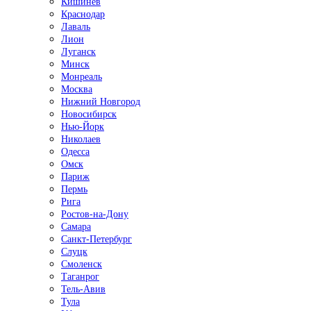
Кишинёв
Краснодар
Лаваль
Лион
Луганск
Минск
Монреаль
Москва
Нижний Новгород
Новосибирск
Нью-Йорк
Николаев
Одесса
Омск
Париж
Пермь
Рига
Ростов-на-Дону
Самара
Санкт-Петербург
Слуцк
Смоленск
Таганрог
Тель-Авив
Тула