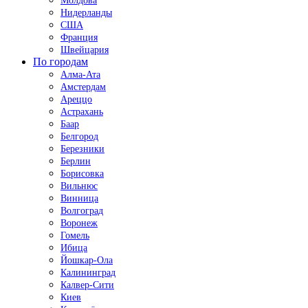
Молдова
Нидерланды
США
Франция
Швейцария
По городам
Алма-Ата
Амстердам
Ареццо
Астрахань
Баар
Белгород
Березники
Берлин
Борисовка
Вильнюс
Винница
Волгоград
Воронеж
Гомель
Ибица
Йошкар-Ола
Калининград
Калвер-Сити
Киев