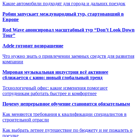
Какие автомобили подходят для города и дальних поездок
Робин запускает международный тур, стартовавший в
Европе
Rod Wave анонсировал масштабный тур “Don’t Look Down
Tour”
Adele готовит возвращение
Что нужно знать о привлечении заемных средств для развития
компании
Мировая музыкальная индустрия всё активнее
сближается с кино: новый глобальный тренд
Технологичный офис: какие изменения помогают
сотрудникам работать быстрее и комфортнее
Почему непрерывное обучение становится обязательным
Как меняются требования к квалификации специалистов в
строительной отрасли
Как выбрать летнее путешествие по бюджету и не пожалеть о
поездке