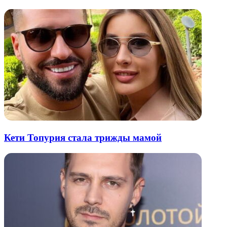
Кети Топурия стала трижды мамой