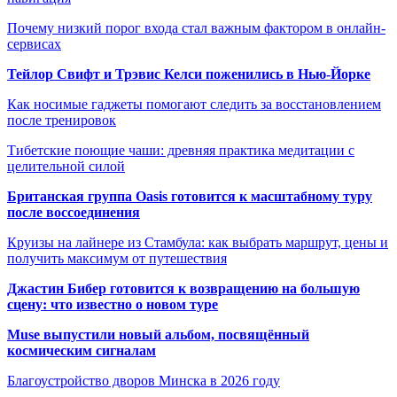
Почему низкий порог входа стал важным фактором в онлайн-
сервисах
Тейлор Свифт и Трэвис Келси поженились в Нью-Йорке
Как носимые гаджеты помогают следить за восстановлением
после тренировок
Тибетские поющие чаши: древняя практика медитации с
целительной силой
Британская группа Oasis готовится к масштабному туру
после воссоединения
Круизы на лайнере из Стамбула: как выбрать маршрут, цены и
получить максимум от путешествия
Джастин Бибер готовится к возвращению на большую
сцену: что известно о новом туре
Muse выпустили новый альбом, посвящённый
космическим сигналам
Благоустройство дворов Минска в 2026 году