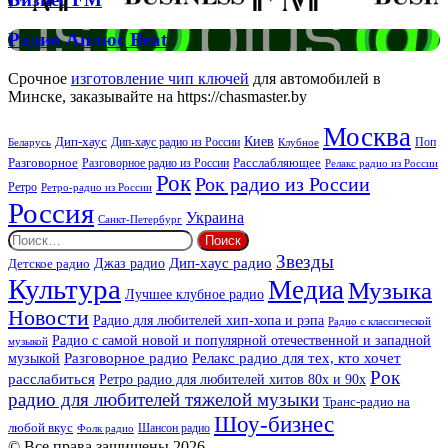
FM
Радио
Радио Аплюс Beat
Аплюс
Beat
Срочное
изготовление чип ключей
для автомобилей в
Минске, заказывайте на https://chasmaster.by
Москва
Киев
Дип-хаус
Дип-хаус радио из России
Клубное
Поп
Беларусь
Разговорное
Расслабляющее
Разговорное радио из России
Релакс радио из России
Рок
Рок радио из России
Ретро
Ретро-радио из России
Россия
Украина
Санкт-Петербург
Найти:
Звезды
Дип-хаус радио
Джаз радио
Детское радио
Культура
Медиа
Музыка
Лучшее клубное радио
Новости
Радио для любителей хип-хопа и рэпа
Радио с классической
Радио с самой новой и популярной отечественной и западной
музыкой
музыкой
Разговорное радио
Релакс радио для тех, кто хочет
Рок
расслабиться
Ретро радио для любителей хитов 80х и 90х
радио для любителей тяжелой музыки
Транс-радио на
Шоу-бизнес
любой вкус
Шансон радио
Фолк радио
© Все права защищены 2026