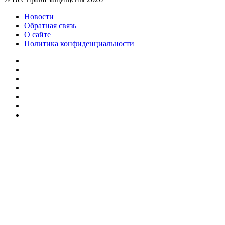
Новости
Обратная связь
О сайте
Политика конфиденциальности
Facebook
Twitter
YouTube
vk.com
Одноклассники
Telegram
RSS
Кнопка
«Наверх»