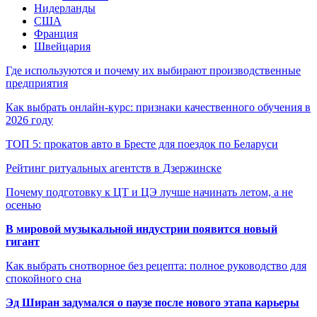
Нидерланды
США
Франция
Швейцария
Где используются и почему их выбирают производственные
предприятия
Как выбрать онлайн-курс: признаки качественного обучения в
2026 году
ТОП 5: прокатов авто в Бресте для поездок по Беларуси
Рейтинг ритуальных агентств в Дзержинске
Почему подготовку к ЦТ и ЦЭ лучше начинать летом, а не
осенью
В мировой музыкальной индустрии появится новый
гигант
Как выбрать снотворное без рецепта: полное руководство для
спокойного сна
Эд Ширан задумался о паузе после нового этапа карьеры