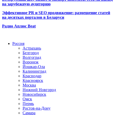
на зарубежную аудиторию
Эффективное PR и SEO продвижение:
размещение статей
на десятках порталов в Беларуси
Радио Аплюс Beat
Радио по странам
Россия
Астрахань
Белгород
Волгоград
Воронеж
Йошкар-Ола
Калининград
Краснодар
Красноярск
Москва
Нижний Новгород
Новосибирск
Омск
Пермь
Ростов-на-Дону
Самара