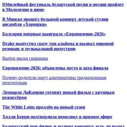
Юбилейный фестиваль беларуской песни и поэзии пройдет
в Молодечно в июне
В Минске прошёл большой концерт детской студии
ансамбля «Хорошки»
Болгария впервые выиграла «Евровидение-2026»
Drake выпустил сразу три альбома и вызвал мировой
резонанс в музыкальной индустрии
Выбор маски сварщика
Евровидение-2026: объявлены место и дата финала
Почему родители ищут альтернативы традиционным
репетиторам
Леонардо ДиКаприо готовит новый фильм с крупным
режиссёром
The White Lotus продлён на новый сезон
Холли Берри подтвердила помолвк
у в прямом эфире
Белорусский шоу-бизнес и экспорт контента: есть ли выход