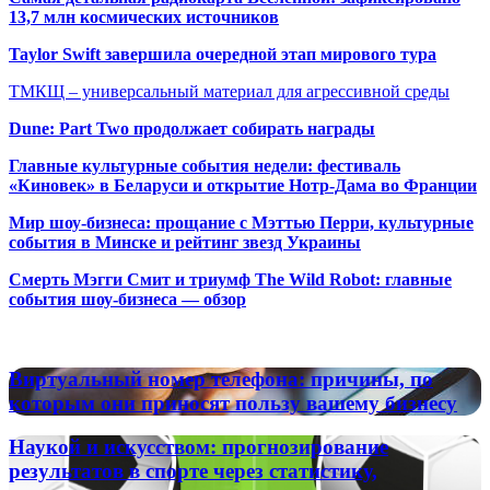
13,7 млн космических источников
Taylor Swift завершила очередной этап мирового тура
ТМКЩ – универсальный материал для агрессивной среды
Dune: Part Two продолжает собирать награды
Главные культурные события недели: фестиваль
«Киновек» в Беларуси и открытие Нотр-Дама во Франции
Мир шоу-бизнеса: прощание с Мэттью Перри, культурные
события в Минске и рейтинг звезд Украины
Смерть Мэгги Смит и триумф The Wild Robot: главные
события шоу-бизнеса — обзор
Популярные радиостанции
Виртуальный
Виртуальный номер телефона: причины, по
номер
которым они приносят пользу вашему бизнесу
телефона:
причины,
Наукой
Наукой и искусством: прогнозирование
по
и
результатов в спорте через статистику,
которым
искусством: