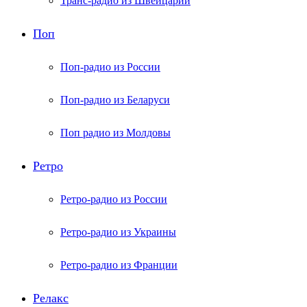
Транс-радио из Швейцарии
Поп
Поп-радио из России
Поп-радио из Беларуси
Поп радио из Молдовы
Ретро
Ретро-радио из России
Ретро-радио из Украины
Ретро-радио из Франции
Релакс