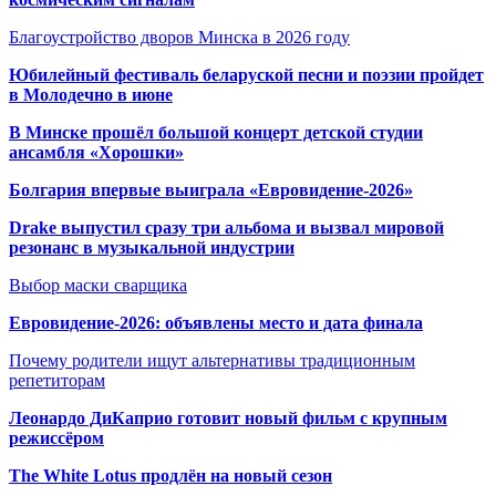
Благоустройство дворов Минска в 2026 году
Юбилейный фестиваль беларуской песни и поэзии пройдет
в Молодечно в июне
В Минске прошёл большой концерт детской студии
ансамбля «Хорошки»
Болгария впервые выиграла «Евровидение-2026»
Drake выпустил сразу три альбома и вызвал мировой
резонанс в музыкальной индустрии
Выбор маски сварщика
Евровидение-2026: объявлены место и дата финала
Почему родители ищут альтернативы традиционным
репетиторам
Леонардо ДиКаприо готовит новый фильм с крупным
режиссёром
The White Lotus продлён на новый сезон