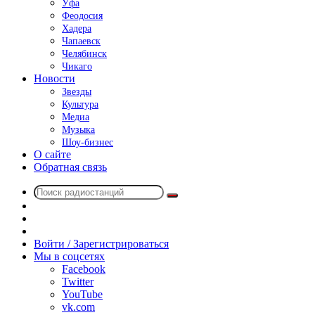
Уфа
Феодосия
Хадера
Чапаевск
Челябинск
Чикаго
Новости
Звезды
Культура
Медиа
Музыка
Шоу-бизнес
О сайте
Обратная связь
Поиск
Switch
радиостанций
skin
Sidebar
Случайное
радио
Войти / Зарегистрироваться
Мы в соцсетях
Facebook
Twitter
YouTube
vk.com