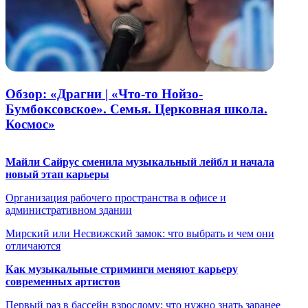
Обзор: «Драгни | «Что-то Нойзо-
Бумбоксовское». Семья. Церковная школа.
Космос»
Майли Сайрус сменила музыкальный лейбл и начала
новый этап карьеры
Организация рабочего пространства в офисе и
административном здании
Мирский или Несвижский замок: что выбрать и чем они
отличаются
Как музыкальные стриминги меняют карьеру
современных артистов
Первый раз в бассейн взрослому: что нужно знать заранее