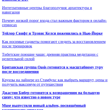
Интегративные центры благополучия: архитектура и
навигация
Почему низкий порог входа стал важным фактором в онлайн-
сервисах
Тейлор Свифт и Трэвис Келси поженились в Нью-Йорке
Как носимые гаджеты помогают следить за восстановлением
после тренировок
Тибетские поющие чаши: древняя практика медитации с
целительной силой
Британская группа Oasis готовится к масштабному туру
после воссоединения
Круизы на лайнере из Стамбула: как выбрать маршрут, цены и
получить максимум от путешествия
Джастин Бибер готовится к возвращению на большую
сцену: что известно о новом туре
Muse выпустили новый альбом, посвящённый
космическим сигналам