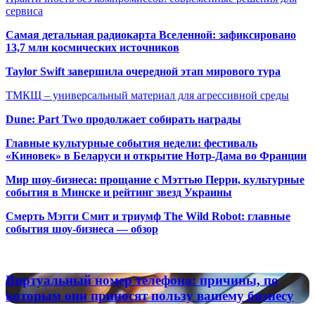
сервиса
Самая детальная радиокарта Вселенной: зафиксировано
13,7 млн космических источников
Taylor Swift завершила очередной этап мирового тура
ТМКЩ – универсальный материал для агрессивной среды
Dune: Part Two продолжает собирать награды
Главные культурные события недели: фестиваль
«Киновек» в Беларуси и открытие Нотр-Дама во Франции
Мир шоу-бизнеса: прощание с Мэттью Перри, культурные
события в Минске и рейтинг звезд Украины
Смерть Мэгги Смит и триумф The Wild Robot: главные
события шоу-бизнеса — обзор
Популярные радиостанции
Виртуальный
Виртуальный номер телефона: причины, по
номер
которым они приносят пользу вашему бизнесу
телефона: