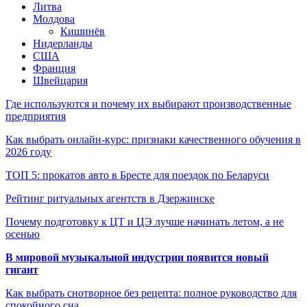
Литва
Молдова
Кишинёв
Нидерланды
США
Франция
Швейцария
Где используются и почему их выбирают производственные
предприятия
Как выбрать онлайн-курс: признаки качественного обучения в
2026 году
ТОП 5: прокатов авто в Бресте для поездок по Беларуси
Рейтинг ритуальных агентств в Дзержинске
Почему подготовку к ЦТ и ЦЭ лучше начинать летом, а не
осенью
В мировой музыкальной индустрии появится новый
гигант
Как выбрать снотворное без рецепта: полное руководство для
спокойного сна