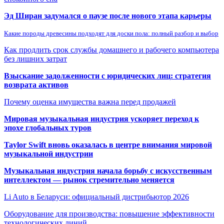
Эд Ширан задумался о паузе после нового этапа карьеры
Какие породы древесины подходят для доски пола: полный разбор и выбор
Как продлить срок службы домашнего и рабочего компьютера
без лишних затрат
Взыскание задолженности с юридических лиц: стратегия
возврата активов
Почему оценка имущества важна перед продажей
Мировая музыкальная индустрия ускоряет переход к
эпохе глобальных туров
Taylor Swift вновь оказалась в центре внимания мировой
музыкальной индустрии
Музыкальная индустрия начала борьбу с искусственным
интеллектом — рынок стремительно меняется
Li Auto в Беларуси: официальный дистрибьютор 2026
Оборудование для производства: повышение эффективности
технологических линий