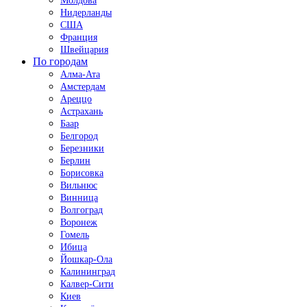
Молдова
Нидерланды
США
Франция
Швейцария
По городам
Алма-Ата
Амстердам
Ареццо
Астрахань
Баар
Белгород
Березники
Берлин
Борисовка
Вильнюс
Винница
Волгоград
Воронеж
Гомель
Ибица
Йошкар-Ола
Калининград
Калвер-Сити
Киев