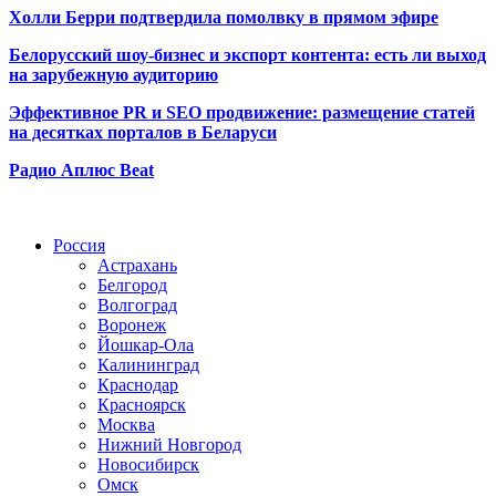
Холли Берри подтвердила помолвк
у в прямом эфире
Белорусский шоу-бизнес и экспорт контента: есть ли выход
на зарубежную аудиторию
Эффективное PR и SEO продвижение:
размещение статей
на десятках порталов в Беларуси
Радио Аплюс Beat
Радио по странам
Россия
Астрахань
Белгород
Волгоград
Воронеж
Йошкар-Ола
Калининград
Краснодар
Красноярск
Москва
Нижний Новгород
Новосибирск
Омск