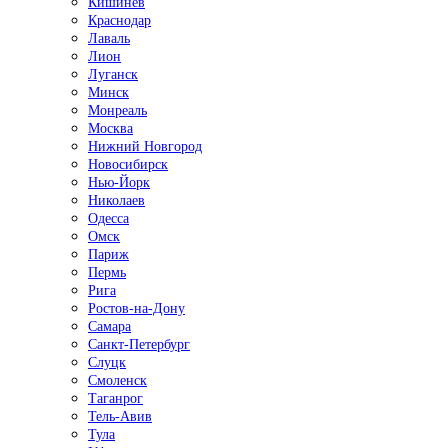
Кишинёв
Краснодар
Лаваль
Лион
Луганск
Минск
Монреаль
Москва
Нижний Новгород
Новосибирск
Нью-Йорк
Николаев
Одесса
Омск
Париж
Пермь
Рига
Ростов-на-Дону
Самара
Санкт-Петербург
Слуцк
Смоленск
Таганрог
Тель-Авив
Тула