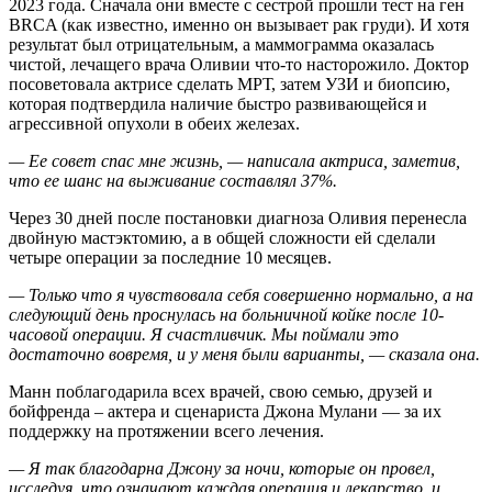
2023 года. Сначала они вместе с сестрой прошли тест на ген
BRCA (как известно, именно он вызывает рак груди). И хотя
результат был отрицательным, а маммограмма оказалась
чистой, лечащего врача Оливии что-то насторожило. Доктор
посоветовала актрисе сделать МРТ, затем УЗИ и биопсию,
которая подтвердила наличие быстро развивающейся и
агрессивной опухоли в обеих железах.
— Ее совет спас мне жизнь, — написала актриса, заметив,
что ее шанс на выживание составлял 37%.
Через 30 дней после постановки диагноза Оливия перенесла
двойную мастэктомию, а в общей сложности ей сделали
четыре операции за последние 10 месяцев.
— Только что я чувствовала себя совершенно нормально, а на
следующий день проснулась на больничной койке после 10-
часовой операции. Я счастливчик. Мы поймали это
достаточно вовремя, и у меня были варианты, — сказала она.
Манн поблагодарила всех врачей, свою семью, друзей и
бойфренда – актера и сценариста Джона Мулани — за их
поддержку на протяжении всего лечения.
— Я так благодарна Джону за ночи, которые он провел,
исследуя, что означают каждая операция и лекарство, и