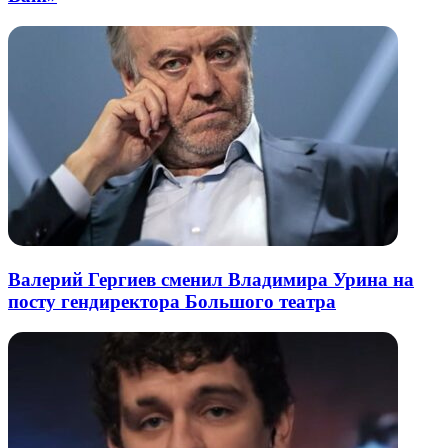
Валерий Гергиев сменил Владимира Урина на
посту гендиректора Большого театра