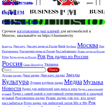
Брітні
Deep
Время
Время Звучать
Спірс
Звучать
Бизнес
Бизнес FM
FM
Радио
Радио Аплюс Beat
Аплюс
Beat
Срочное
изготовление чип ключей
для автомобилей в
Минске, заказывайте на https://chasmaster.by
Москва
Киев
Дип-хаус
Дип-хаус радио из России
Клубное
Поп
Беларусь
Разговорное
Расслабляющее
Разговорное радио из России
Релакс радио из России
Рок
Рок радио из России
Ретро
Ретро-радио из России
Россия
Украина
Санкт-Петербург
Найти:
Звезды
Дип-хаус радио
Джаз радио
Детское радио
Культура
Медиа
Музыка
Лучшее клубное радио
Новости
Радио для любителей хип-хопа и рэпа
Радио с классической
Радио с самой новой и популярной отечественной и западной
музыкой
музыкой
Разговорное радио
Релакс радио для тех, кто хочет
Рок
расслабиться
Ретро радио для любителей хитов 80х и 90х