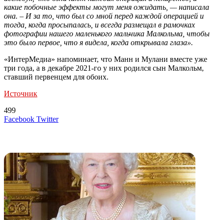
какие побочные эффекты могут меня ожидать, — написала
она. – И за то, что был со мной перед каждой операцией и
тогда, когда просыпалась, и всегда размещал в рамочках
фотографии нашего маленького мальчика Малкольма, чтобы
это было первое, что я видела, когда открывала глаза».
«ИнтерМедиа» напоминает, что Манн и Мулани вместе уже
три года, а в декабре 2021-го у них родился сын Малкольм,
ставший первенцем для обоих.
Источник
499
LinkedIn
Tumblr
Reddit
Вконтакте
Одноклассники
Skype
Messenger
Messenger
WhatsApp
Telegram
Viber
Line
Поделиться
Печатать
Facebook
Twitter
через
электронную
Похожие радио
почту