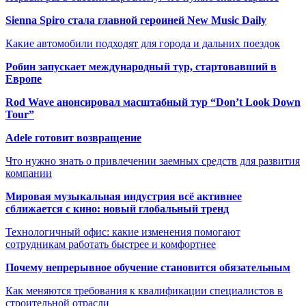
Sienna Spiro стала главной героиней New Music Daily
Какие автомобили подходят для города и дальних поездок
Робин запускает международный тур, стартовавший в
Европе
Rod Wave анонсировал масштабный тур “Don’t Look Down
Tour”
Adele готовит возвращение
Что нужно знать о привлечении заемных средств для развития
компании
Мировая музыкальная индустрия всё активнее
сближается с кино: новый глобальный тренд
Технологичный офис: какие изменения помогают
сотрудникам работать быстрее и комфортнее
Почему непрерывное обучение становится обязательным
Как меняются требования к квалификации специалистов в
строительной отрасли