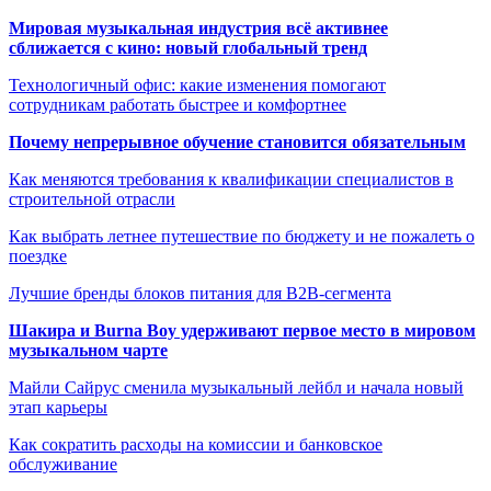
Мировая музыкальная индустрия всё активнее
сближается с кино: новый глобальный тренд
Технологичный офис: какие изменения помогают
сотрудникам работать быстрее и комфортнее
Почему непрерывное обучение становится обязательным
Как меняются требования к квалификации специалистов в
строительной отрасли
Как выбрать летнее путешествие по бюджету и не пожалеть о
поездке
Лучшие бренды блоков питания для B2B-сегмента
Шакира и Burna Boy удерживают первое место в мировом
музыкальном чарте
Майли Сайрус сменила музыкальный лейбл и начала новый
этап карьеры
Как сократить расходы на комиссии и банковское
обслуживание