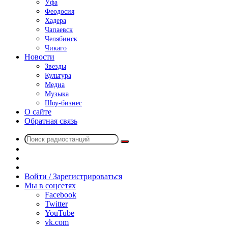
Уфа
Феодосия
Хадера
Чапаевск
Челябинск
Чикаго
Новости
Звезды
Культура
Медиа
Музыка
Шоу-бизнес
О сайте
Обратная связь
Поиск
Switch
радиостанций
skin
Sidebar
Случайное
радио
Войти / Зарегистрироваться
Мы в соцсетях
Facebook
Twitter
YouTube
vk.com