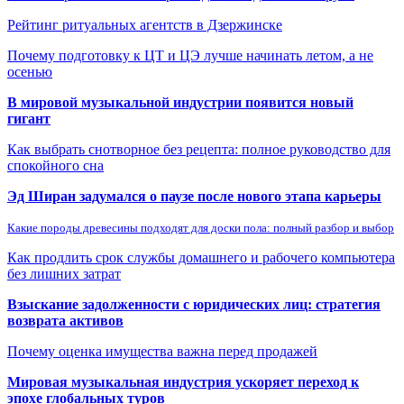
Рейтинг ритуальных агентств в Дзержинске
Почему подготовку к ЦТ и ЦЭ лучше начинать летом, а не
осенью
В мировой музыкальной индустрии появится новый
гигант
Как выбрать снотворное без рецепта: полное руководство для
спокойного сна
Эд Ширан задумался о паузе после нового этапа карьеры
Какие породы древесины подходят для доски пола: полный разбор и выбор
Как продлить срок службы домашнего и рабочего компьютера
без лишних затрат
Взыскание задолженности с юридических лиц: стратегия
возврата активов
Почему оценка имущества важна перед продажей
Мировая музыкальная индустрия ускоряет переход к
эпохе глобальных туров