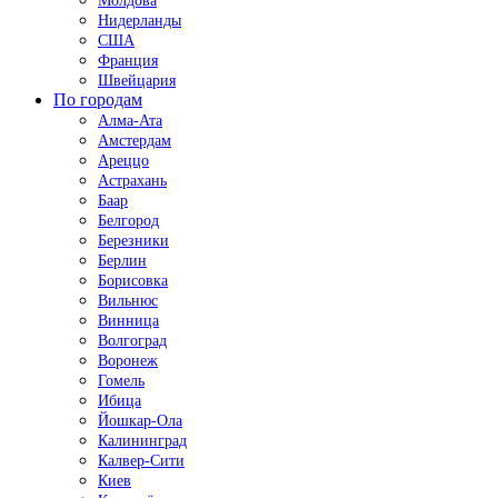
Молдова
Нидерланды
США
Франция
Швейцария
По городам
Алма-Ата
Амстердам
Ареццо
Астрахань
Баар
Белгород
Березники
Берлин
Борисовка
Вильнюс
Винница
Волгоград
Воронеж
Гомель
Ибица
Йошкар-Ола
Калининград
Калвер-Сити
Киев