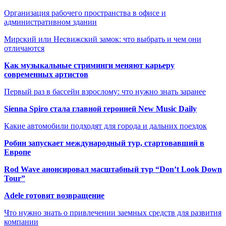
Организация рабочего пространства в офисе и
административном здании
Мирский или Несвижский замок: что выбрать и чем они
отличаются
Как музыкальные стриминги меняют карьеру
современных артистов
Первый раз в бассейн взрослому: что нужно знать заранее
Sienna Spiro стала главной героиней New Music Daily
Какие автомобили подходят для города и дальних поездок
Робин запускает международный тур, стартовавший в
Европе
Rod Wave анонсировал масштабный тур “Don’t Look Down
Tour”
Adele готовит возвращение
Что нужно знать о привлечении заемных средств для развития
компании