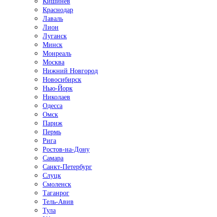
Кишинёв
Краснодар
Лаваль
Лион
Луганск
Минск
Монреаль
Москва
Нижний Новгород
Новосибирск
Нью-Йорк
Николаев
Одесса
Омск
Париж
Пермь
Рига
Ростов-на-Дону
Самара
Санкт-Петербург
Слуцк
Смоленск
Таганрог
Тель-Авив
Тула