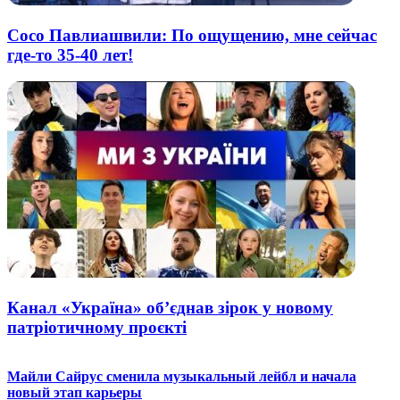
Сосо Павлиашвили: По ощущению, мне сейчас
где-то 35-40 лет!
Канал «Україна» об’єднав зірок у новому
патріотичному проєкті
Майли Сайрус сменила музыкальный лейбл и начала
новый этап карьеры