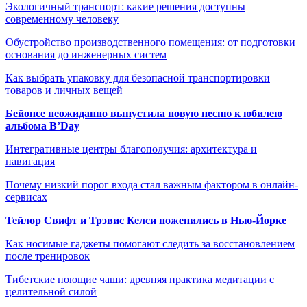
Экологичный транспорт: какие решения доступны
современному человеку
Обустройство производственного помещения: от подготовки
основания до инженерных систем
Как выбрать упаковку для безопасной транспортировки
товаров и личных вещей
Бейонсе неожиданно выпустила новую песню к юбилею
альбома B’Day
Интегративные центры благополучия: архитектура и
навигация
Почему низкий порог входа стал важным фактором в онлайн-
сервисах
Тейлор Свифт и Трэвис Келси поженились в Нью-Йорке
Как носимые гаджеты помогают следить за восстановлением
после тренировок
Тибетские поющие чаши: древняя практика медитации с
целительной силой