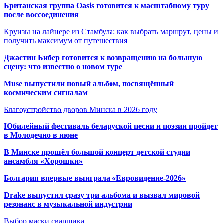
Британская группа Oasis готовится к масштабному туру
после воссоединения
Круизы на лайнере из Стамбула: как выбрать маршрут, цены и
получить максимум от путешествия
Джастин Бибер готовится к возвращению на большую
сцену: что известно о новом туре
Muse выпустили новый альбом, посвящённый
космическим сигналам
Благоустройство дворов Минска в 2026 году
Юбилейный фестиваль беларуской песни и поэзии пройдет
в Молодечно в июне
В Минске прошёл большой концерт детской студии
ансамбля «Хорошки»
Болгария впервые выиграла «Евровидение-2026»
Drake выпустил сразу три альбома и вызвал мировой
резонанс в музыкальной индустрии
Выбор маски сварщика