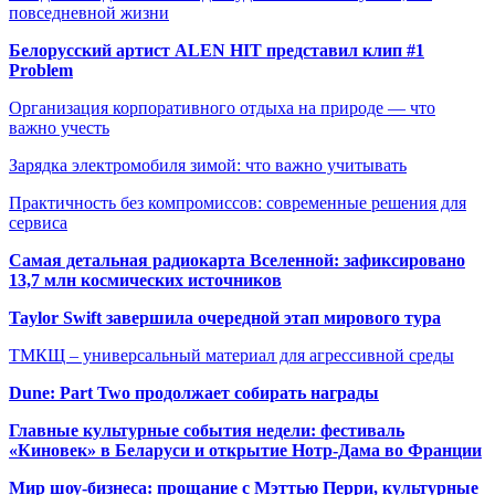
повседневной жизни
Белорусский артист ALEN HIT представил клип #1
Problem
Организация корпоративного отдыха на природе — что
важно учесть
Зарядка электромобиля зимой: что важно учитывать
Практичность без компромиссов: современные решения для
сервиса
Самая детальная радиокарта Вселенной: зафиксировано
13,7 млн космических источников
Taylor Swift завершила очередной этап мирового тура
ТМКЩ – универсальный материал для агрессивной среды
Dune: Part Two продолжает собирать награды
Главные культурные события недели: фестиваль
«Киновек» в Беларуси и открытие Нотр-Дама во Франции
Мир шоу-бизнеса: прощание с Мэттью Перри, культурные