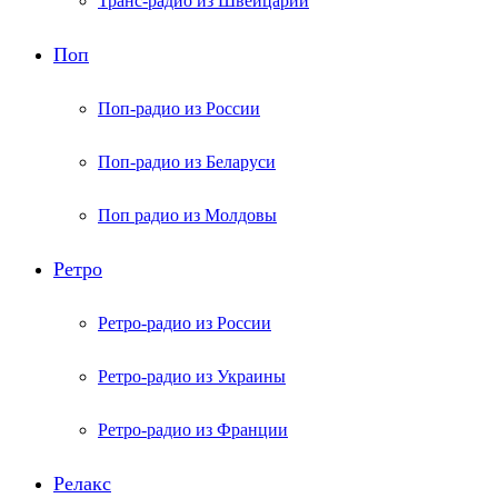
Транс-радио из Швейцарии
Поп
Поп-радио из России
Поп-радио из Беларуси
Поп радио из Молдовы
Ретро
Ретро-радио из России
Ретро-радио из Украины
Ретро-радио из Франции
Релакс