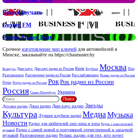
та
Аплюс
Брітні
Deep
Время
Время Звучать
Спірс
Звучать
Бизнес
Бизнес FM
FM
Радио
Радио Аплюс Beat
Аплюс
Beat
Срочное
изготовление чип ключей
для автомобилей в
Минске, заказывайте на https://chasmaster.by
Москва
Киев
Дип-хаус
Дип-хаус радио из России
Клубное
Поп
Беларусь
Разговорное
Расслабляющее
Разговорное радио из России
Релакс радио из России
Рок
Рок радио из России
Ретро
Ретро-радио из России
Россия
Украина
Санкт-Петербург
Найти:
Звезды
Дип-хаус радио
Джаз радио
Детское радио
Культура
Медиа
Музыка
Лучшее клубное радио
Новости
Радио для любителей хип-хопа и рэпа
Радио с классической
Радио с самой новой и популярной отечественной и западной
музыкой
музыкой
Разговорное радио
Релакс радио для тех, кто хочет