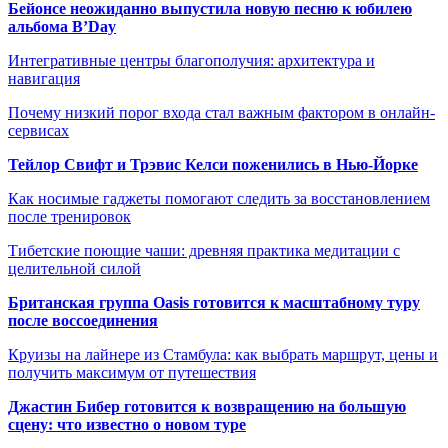
Бейонсе неожиданно выпустила новую песню к юбилею
альбома B’Day
Интегративные центры благополучия: архитектура и
навигация
Почему низкий порог входа стал важным фактором в онлайн-
сервисах
Тейлор Свифт и Трэвис Келси поженились в Нью-Йорке
Как носимые гаджеты помогают следить за восстановлением
после тренировок
Тибетские поющие чаши: древняя практика медитации с
целительной силой
Британская группа Oasis готовится к масштабному туру
после воссоединения
Круизы на лайнере из Стамбула: как выбрать маршрут, цены и
получить максимум от путешествия
Джастин Бибер готовится к возвращению на большую
сцену: что известно о новом туре