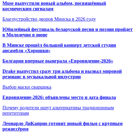
Muse выпустили новый альбом, посвящённый
космическим сигналам
Благоустройство дворов Минска в 2026 году
Юбилейный фестиваль беларуской песни и поэзии пройдет
в Молодечно в июне
В Минске прошёл большой концерт детской студии
ансамбля «Хорошки»
Болгария впервые выиграла «Евровидение-2026»
Drake выпустил сразу три альбома и вызвал мировой
резонанс в музыкальной индустрии
Выбор маски сварщика
Евровидение-2026: объявлены место и дата финала
Почему родители ищут альтернативы традиционным
репетиторам
Леонардо ДиКаприо готовит новый фильм с крупным
режиссёром