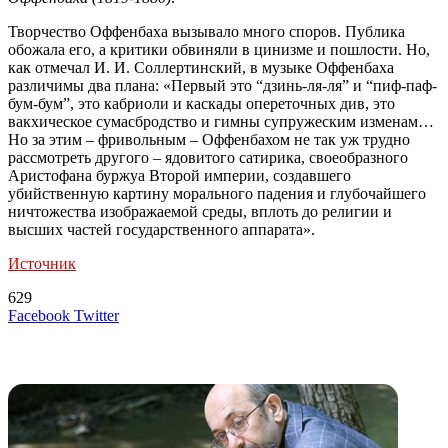
Творчество Оффенбаха вызывало много споров. Публика
обожала его, а критики обвиняли в цинизме и пошлости. Но,
как отмечал И. И. Соллертинский, в музыке Оффенбаха
различимы два плана: «Первый это “дзинь-ля-ля” и “пиф-паф-
бум-бум”, это кабриоли и каскады опереточных див, это
вакхическое сумасбродство и гимны супружеским изменам…
Но за этим – фривольным – Оффенбахом не так уж трудно
рассмотреть другого – ядовитого сатирика, своеобразного
Аристофана буржуа Второй империи, создавшего
убийственную картину морального падения и глубочайшего
ничтожества изображаемой среды, вплоть до религии и
высших частей государственного аппарата».
Источник
629
LinkedIn
Tumblr
Reddit
Вконтакте
Одноклассники
Skype
Messenger
Messenger
WhatsApp
Telegram
Viber
Line
Поделиться
Печатать
Facebook
Twitter
через
электронную
Похожие радио
почту