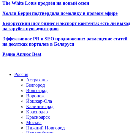
The White Lotus продлён на новый сезон
Холли Берри подтвердила помолвк
у в прямом эфире
Белорусский шоу-бизнес и экспорт контента: есть ли выход
на зарубежную аудиторию
Эффективное PR и SEO продвижение:
размещение статей
на десятках порталов в Беларуси
Радио Аплюс Beat
Радио по странам
Россия
Астрахань
Белгород
Волгоград
Воронеж
Йошкар-Ола
Калининград
Краснодар
Красноярск
Москва
Нижний Новгород