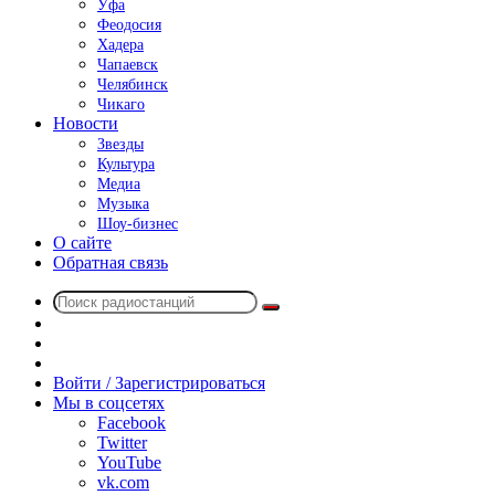
Уфа
Феодосия
Хадера
Чапаевск
Челябинск
Чикаго
Новости
Звезды
Культура
Медиа
Музыка
Шоу-бизнес
О сайте
Обратная связь
Поиск
Switch
радиостанций
skin
Sidebar
Случайное
радио
Войти / Зарегистрироваться
Мы в соцсетях
Facebook
Twitter
YouTube
vk.com