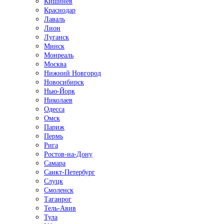
Кишинёв
Краснодар
Лаваль
Лион
Луганск
Минск
Монреаль
Москва
Нижний Новгород
Новосибирск
Нью-Йорк
Николаев
Одесса
Омск
Париж
Пермь
Рига
Ростов-на-Дону
Самара
Санкт-Петербург
Слуцк
Смоленск
Таганрог
Тель-Авив
Тула