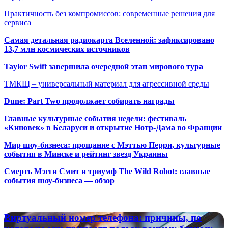
Практичность без компромиссов: современные решения для
сервиса
Самая детальная радиокарта Вселенной: зафиксировано
13,7 млн космических источников
Taylor Swift завершила очередной этап мирового тура
ТМКЩ – универсальный материал для агрессивной среды
Dune: Part Two продолжает собирать награды
Главные культурные события недели: фестиваль
«Киновек» в Беларуси и открытие Нотр-Дама во Франции
Мир шоу-бизнеса: прощание с Мэттью Перри, культурные
события в Минске и рейтинг звезд Украины
Смерть Мэгги Смит и триумф The Wild Robot: главные
события шоу-бизнеса — обзор
Популярные радиостанции
Виртуальный
Виртуальный номер телефона: причины, по
номер