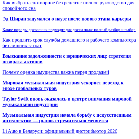
Как выбрать снотворное без рецепта: полное руководство для
спокойного сна
Эд Ширан задумался о паузе после нового этапа карьеры
Какие породы древесины подходят для доски пола: полный разбор и выбор
Как продлить срок службы домашнего и рабочего компьютера
без лишних затрат
Взыскание задолженности с юридических лиц: стратегия
возврата активов
Почему оценка имущества важна перед продажей
Мировая музыкальная индустрия ускоряет переход к
эпохе глобальных туров
Taylor Swift вновь оказалась в центре внимания мировой
музыкальной индустрии
Музыкальная индустрия начала борьбу с искусственным
интеллектом — рынок стремительно меняется
Li Auto в Беларуси: официальный дистрибьютор 2026