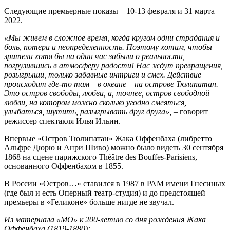
Следующие премьерные показы – 10-13 февраля и 31 марта
2022.
«Мы живем в сложное время, когда кругом одни страдания и
боль, потери и неопределенность. Поэтому хотим, чтобы
зрители хотя бы на один час забыли о реальности,
погрузившись в атмосферу радости! Нас ждут превращения,
розыгрыши, только забавные интриги и смех. Действие
происходит где-то там
–
в океане
–
на острове Тюлипатан.
Это остров свободы, любви, а, точнее, остров свободной
любви, на котором можно сколько угодно смеяться,
улыбаться, шутить, разыгрывать друг друга»,
– говорит
режиссер спектакля Илья Ильин.
Впервые «Остров Тюлипатан» Жака Оффенбаха (либретто
Альфре Дюрю и Анри Шиво) можно было видеть 30 сентября
1868 на сцене парижского Théâtre des Bouffes-Parisiens,
основанного Оффенбахом в 1855.
В России «Остров…» ставился в 1987 в РАМ имени Гнесиных
(где был и есть Оперный театр-студия) и до предстоящей
премьеры в «Геликоне» больше нигде не звучал.
Из
материала «МО» к 200-летию со дня рождения
Жака
Оффенбаха (1819-1880):