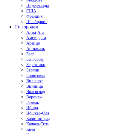
Молдова
Нидерланды
США
Франция
Швейцария
По городам
Алма-Ата
Амстердам
Ареццо
Астрахань
Баар
Белгород
Березники
Берлин
Борисовка
Вильнюс
Винница
Волгоград
Воронеж
Гомель
Ибица
Йошкар-Ола
Калининград
Калвер-Сити
Киев