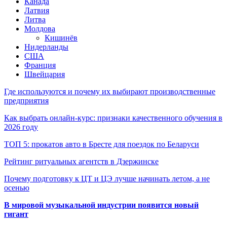
Канада
Латвия
Литва
Молдова
Кишинёв
Нидерланды
США
Франция
Швейцария
Где используются и почему их выбирают производственные
предприятия
Как выбрать онлайн-курс: признаки качественного обучения в
2026 году
ТОП 5: прокатов авто в Бресте для поездок по Беларуси
Рейтинг ритуальных агентств в Дзержинске
Почему подготовку к ЦТ и ЦЭ лучше начинать летом, а не
осенью
В мировой музыкальной индустрии появится новый
гигант