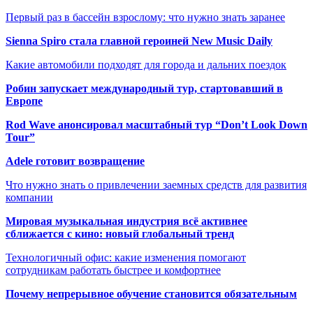
Первый раз в бассейн взрослому: что нужно знать заранее
Sienna Spiro стала главной героиней New Music Daily
Какие автомобили подходят для города и дальних поездок
Робин запускает международный тур, стартовавший в
Европе
Rod Wave анонсировал масштабный тур “Don’t Look Down
Tour”
Adele готовит возвращение
Что нужно знать о привлечении заемных средств для развития
компании
Мировая музыкальная индустрия всё активнее
сближается с кино: новый глобальный тренд
Технологичный офис: какие изменения помогают
сотрудникам работать быстрее и комфортнее
Почему непрерывное обучение становится обязательным