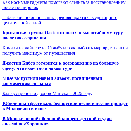
Как носимые гаджеты помогают следить за восстановлением
после тренировок
Тибетские поющие чаши: древняя практика медитации с
целительной силой
Британская группа Oasis готовится к масштабному туру
после воссоединения
Круизы на лайнере из Стамбула: как выбрать маршрут, цены и
получить максимум от путешествия
Джастин Бибер готовится к возвращению на большую
сцену: что известно о новом туре
Muse выпустили новый альбом, посвящённый
космическим сигналам
Благоустройство дворов Минска в 2026 году
Юбилейный фестиваль беларуской песни и поэзии пройдет
в Молодечно в июне
В Минске прошёл большой концерт детской студии
ансамбля «Хорошки»