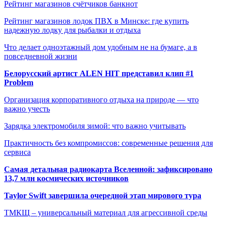
Рейтинг магазинов счётчиков банкнот
Рейтинг магазинов лодок ПВХ в Минске: где купить
надежную лодку для рыбалки и отдыха
Что делает одноэтажный дом удобным не на бумаге, а в
повседневной жизни
Белорусский артист ALEN HIT представил клип #1
Problem
Организация корпоративного отдыха на природе — что
важно учесть
Зарядка электромобиля зимой: что важно учитывать
Практичность без компромиссов: современные решения для
сервиса
Самая детальная радиокарта Вселенной: зафиксировано
13,7 млн космических источников
Taylor Swift завершила очередной этап мирового тура
ТМКЩ – универсальный материал для агрессивной среды