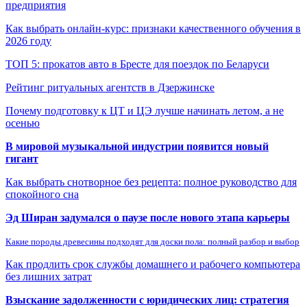
предприятия
Как выбрать онлайн-курс: признаки качественного обучения в
2026 году
ТОП 5: прокатов авто в Бресте для поездок по Беларуси
Рейтинг ритуальных агентств в Дзержинске
Почему подготовку к ЦТ и ЦЭ лучше начинать летом, а не
осенью
В мировой музыкальной индустрии появится новый
гигант
Как выбрать снотворное без рецепта: полное руководство для
спокойного сна
Эд Ширан задумался о паузе после нового этапа карьеры
Какие породы древесины подходят для доски пола: полный разбор и выбор
Как продлить срок службы домашнего и рабочего компьютера
без лишних затрат
Взыскание задолженности с юридических лиц: стратегия