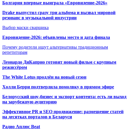
Болгария впервые выиграла «Евровидение-2026»
Drake выпустил сразу три альбома и вызвал мировой
резонанс в музыкальной индустрии
Выбор маски сварщика
Евровидение-2026: объявлены место и дата финала
Почему родители ищут альтернативы традиционным
репетиторам
Леонардо ДиКаприо готовит новый фильм с крупным
режиссёром
The White Lotus продлён на новый сезон
Холли Берри подтвердила помолвк
у в прямом эфире
Белорусский шоу-бизнес и экспорт контента: есть ли выход
на зарубежную аудиторию
Эффективное PR и SEO продвижение:
размещение статей
на десятках порталов в Беларуси
Радио Аплюс Beat