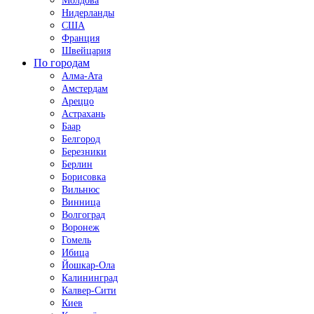
Молдова
Нидерланды
США
Франция
Швейцария
По городам
Алма-Ата
Амстердам
Ареццо
Астрахань
Баар
Белгород
Березники
Берлин
Борисовка
Вильнюс
Винница
Волгоград
Воронеж
Гомель
Ибица
Йошкар-Ола
Калининград
Калвер-Сити
Киев