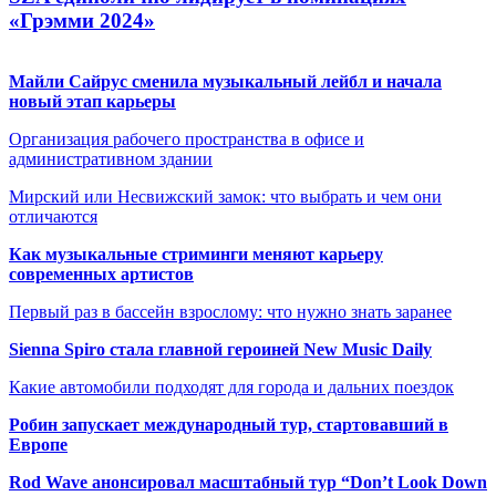
«Грэмми 2024»
Майли Сайрус сменила музыкальный лейбл и начала
новый этап карьеры
Организация рабочего пространства в офисе и
административном здании
Мирский или Несвижский замок: что выбрать и чем они
отличаются
Как музыкальные стриминги меняют карьеру
современных артистов
Первый раз в бассейн взрослому: что нужно знать заранее
Sienna Spiro стала главной героиней New Music Daily
Какие автомобили подходят для города и дальних поездок
Робин запускает международный тур, стартовавший в
Европе
Rod Wave анонсировал масштабный тур “Don’t Look Down