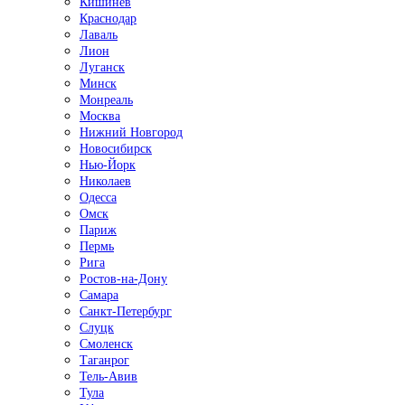
Кишинёв
Краснодар
Лаваль
Лион
Луганск
Минск
Монреаль
Москва
Нижний Новгород
Новосибирск
Нью-Йорк
Николаев
Одесса
Омск
Париж
Пермь
Рига
Ростов-на-Дону
Самара
Санкт-Петербург
Слуцк
Смоленск
Таганрог
Тель-Авив
Тула