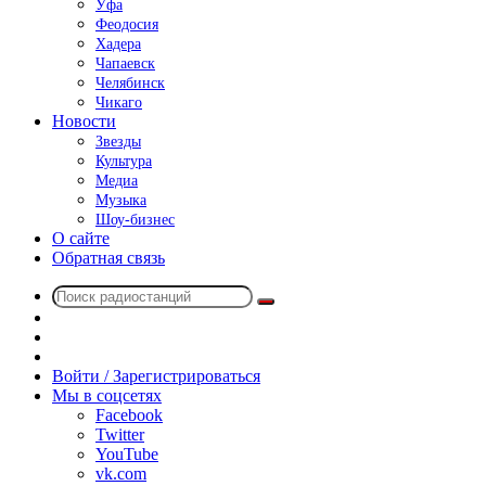
Уфа
Феодосия
Хадера
Чапаевск
Челябинск
Чикаго
Новости
Звезды
Культура
Медиа
Музыка
Шоу-бизнес
О сайте
Обратная связь
Поиск
Switch
радиостанций
skin
Sidebar
Случайное
радио
Войти / Зарегистрироваться
Мы в соцсетях
Facebook
Twitter
YouTube
vk.com