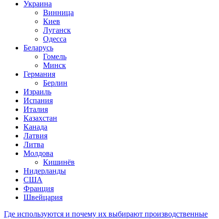
Украина
Винница
Киев
Луганск
Одесса
Беларусь
Гомель
Минск
Германия
Берлин
Израиль
Испания
Италия
Казахстан
Канада
Латвия
Литва
Молдова
Кишинёв
Нидерланды
США
Франция
Швейцария
Где используются и почему их выбирают производственные