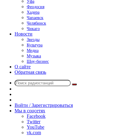
Уфа
Феодосия
Хадера
Чапаевск
Челябинск
Чикаго
Новости
Звезды
Культура
Медиа
Музыка
Шоу-бизнес
О сайте
Обратная связь
Поиск
Switch
радиостанций
skin
Sidebar
Случайное
радио
Войти / Зарегистрироваться
Мы в соцсетях
Facebook
Twitter
YouTube
vk.com