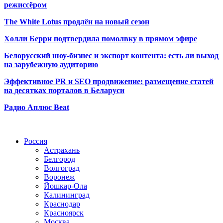
режиссёром
The White Lotus продлён на новый сезон
Холли Берри подтвердила помолвк
у в прямом эфире
Белорусский шоу-бизнес и экспорт контента: есть ли выход
на зарубежную аудиторию
Эффективное PR и SEO продвижение:
размещение статей
на десятках порталов в Беларуси
Радио Аплюс Beat
Радио по странам
Россия
Астрахань
Белгород
Волгоград
Воронеж
Йошкар-Ола
Калининград
Краснодар
Красноярск
Москва