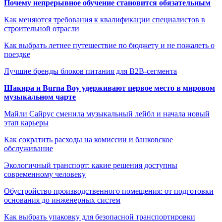
Почему непрерывное обучение становится обязательным
Как меняются требования к квалификации специалистов в
строительной отрасли
Как выбрать летнее путешествие по бюджету и не пожалеть о
поездке
Лучшие бренды блоков питания для B2B-сегмента
Шакира и Burna Boy удерживают первое место в мировом
музыкальном чарте
Майли Сайрус сменила музыкальный лейбл и начала новый
этап карьеры
Как сократить расходы на комиссии и банковское
обслуживание
Экологичный транспорт: какие решения доступны
современному человеку
Обустройство производственного помещения: от подготовки
основания до инженерных систем
Как выбрать упаковку для безопасной транспортировки