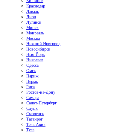
Кишинёв
Краснодар
Лаваль
Лион
Луганск
Минск
Монреаль
Москва
Нижний Новгород
Новосибирск
Нью-Йорк
Николаев
Одесса
Омск
Париж
Пермь
Рига
Ростов-на-Дону
Самара
Санкт-Петербург
Слуцк
Смоленск
Таганрог
Тель-Авив
Тула