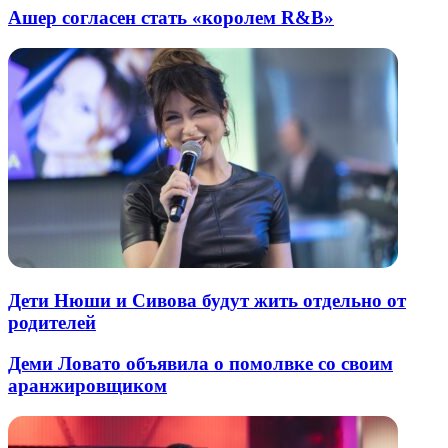
Ашер согласен стать «королем R&B»
Дети Нюши и Сивова будут жить отдельно от
родителей
Деми Ловато объявила о помолвке со своим
аранжировщиком