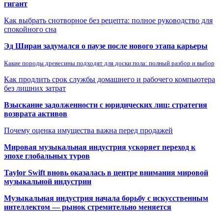
гигант
Как выбрать снотворное без рецепта: полное руководство для
спокойного сна
Эд Ширан задумался о паузе после нового этапа карьеры
Какие породы древесины подходят для доски пола: полный разбор и выбор
Как продлить срок службы домашнего и рабочего компьютера
без лишних затрат
Взыскание задолженности с юридических лиц: стратегия
возврата активов
Почему оценка имущества важна перед продажей
Мировая музыкальная индустрия ускоряет переход к
эпохе глобальных туров
Taylor Swift вновь оказалась в центре внимания мировой
музыкальной индустрии
Музыкальная индустрия начала борьбу с искусственным
интеллектом — рынок стремительно меняется