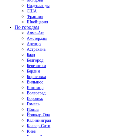
Молдова
Нидерланды
США
Франция
Швейцария
По городам
Алма-Ата
Амстердам
Ареццо
Астрахань
Баар
Белгород
Березники
Берлин
Борисовка
Вильнюс
Винница
Волгоград
Воронеж
Гомель
Ибица
Йошкар-Ола
Калининград
Калвер-Сити
Киев