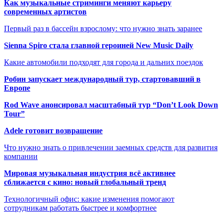
Как музыкальные стриминги меняют карьеру
современных артистов
Первый раз в бассейн взрослому: что нужно знать заранее
Sienna Spiro стала главной героиней New Music Daily
Какие автомобили подходят для города и дальних поездок
Робин запускает международный тур, стартовавший в
Европе
Rod Wave анонсировал масштабный тур “Don’t Look Down
Tour”
Adele готовит возвращение
Что нужно знать о привлечении заемных средств для развития
компании
Мировая музыкальная индустрия всё активнее
сближается с кино: новый глобальный тренд
Технологичный офис: какие изменения помогают
сотрудникам работать быстрее и комфортнее