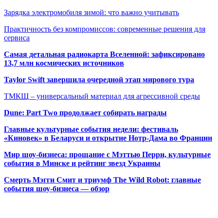
Зарядка электромобиля зимой: что важно учитывать
Практичность без компромиссов: современные решения для
сервиса
Самая детальная радиокарта Вселенной: зафиксировано
13,7 млн космических источников
Taylor Swift завершила очередной этап мирового тура
ТМКЩ – универсальный материал для агрессивной среды
Dune: Part Two продолжает собирать награды
Главные культурные события недели: фестиваль
«Киновек» в Беларуси и открытие Нотр-Дама во Франции
Мир шоу-бизнеса: прощание с Мэттью Перри, культурные
события в Минске и рейтинг звезд Украины
Смерть Мэгги Смит и триумф The Wild Robot: главные
события шоу-бизнеса — обзор
Популярные радиостанции