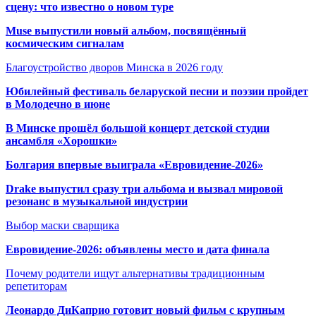
сцену: что известно о новом туре
Muse выпустили новый альбом, посвящённый
космическим сигналам
Благоустройство дворов Минска в 2026 году
Юбилейный фестиваль беларуской песни и поэзии пройдет
в Молодечно в июне
В Минске прошёл большой концерт детской студии
ансамбля «Хорошки»
Болгария впервые выиграла «Евровидение-2026»
Drake выпустил сразу три альбома и вызвал мировой
резонанс в музыкальной индустрии
Выбор маски сварщика
Евровидение-2026: объявлены место и дата финала
Почему родители ищут альтернативы традиционным
репетиторам
Леонардо ДиКаприо готовит новый фильм с крупным