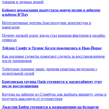
товаров и личных вещей
Бейонсе неожиданно выпустила новую песню к юбилею
альбома B’Day
Интегративные центры благополучия: архитектура и
навигация
Почему низкий порог входа стал важным фактором в онлайн-
сервисах
Тейлор Свифт и Трэвис Келси поженились в Нью-Йорке
Как носимые гаджеты помогают следить за восстановлением
после тренировок
Тибетские поющие чаши: древняя практика медитации с
целительной силой
Британская группа Oasis готовится к масштабному туру
после воссоединения
Круизы на лайнере из Стамбула: как выбрать маршрут, цены и
получить максимум от путешествия
Джастин Бибер готовится к возвращению на большую