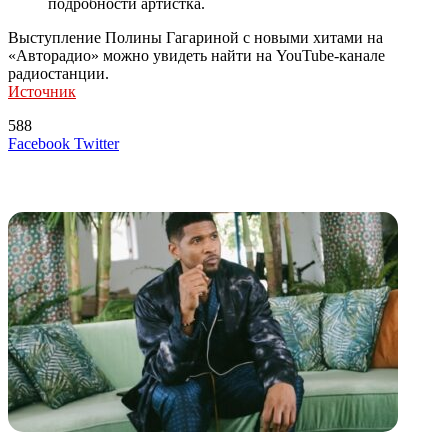
подробности артистка.
Выступление Полины Гагариной с новыми хитами на
«Авторадио» можно увидеть найти на YouTube-канале
радиостанции.
Источник
588
LinkedIn
Tumblr
Reddit
Вконтакте
Одноклассники
Skype
Messenger
Messenger
WhatsApp
Telegram
Viber
Line
Поделиться
Печатать
Facebook
Twitter
через
электронную
Похожие радио
почту