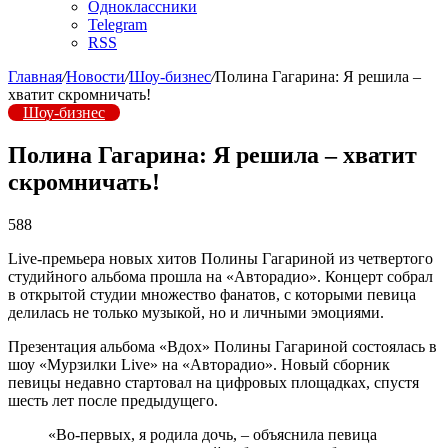
Одноклассники
Telegram
RSS
Главная
/
Новости
/
Шоу-бизнес
/
Полина Гагарина: Я решила –
хватит скромничать!
Шоу-бизнес
Полина Гагарина: Я решила – хватит
скромничать!
588
Live-премьера новых хитов Полины Гагариной из четвертого
студийного альбома прошла на «Авторадио». Концерт собрал
в открытой студии множество фанатов, с которыми певица
делилась не только музыкой, но и личными эмоциями.
Презентация альбома «Вдох» Полины Гагариной состоялась в
шоу «Мурзилки Live» на «Авторадио». Новый сборник
певицы недавно стартовал на цифровых площадках, спустя
шесть лет после предыдущего.
«Во-первых, я родила дочь, – объяснила певица