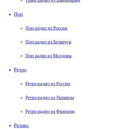
Транс-радио из Швейцарии
Поп
Поп-радио из России
Поп-радио из Беларуси
Поп радио из Молдовы
Ретро
Ретро-радио из России
Ретро-радио из Украины
Ретро-радио из Франции
Релакс