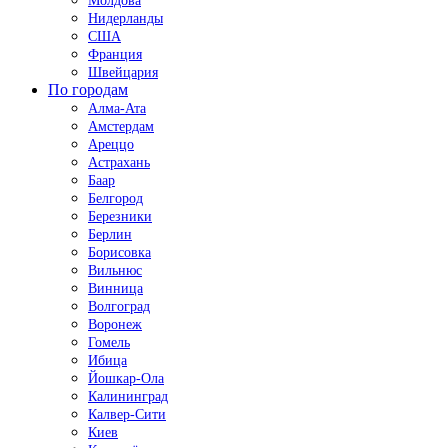
Молдова
Нидерланды
США
Франция
Швейцария
По городам
Алма-Ата
Амстердам
Ареццо
Астрахань
Баар
Белгород
Березники
Берлин
Борисовка
Вильнюс
Винница
Волгоград
Воронеж
Гомель
Ибица
Йошкар-Ола
Калининград
Калвер-Сити
Киев