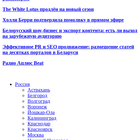
The White Lotus продлён на новый сезон
Холли Берри подтвердила помолвк
у в прямом эфире
Белорусский шоу-бизнес и экспорт контента: есть ли выход
на зарубежную аудиторию
Эффективное PR и SEO продвижение:
размещение статей
на десятках порталов в Беларуси
Радио Аплюс Beat
Радио по странам
Россия
Астрахань
Белгород
Волгоград
Воронеж
Йошкар-Ола
Калининград
Краснодар
Красноярск
Москва