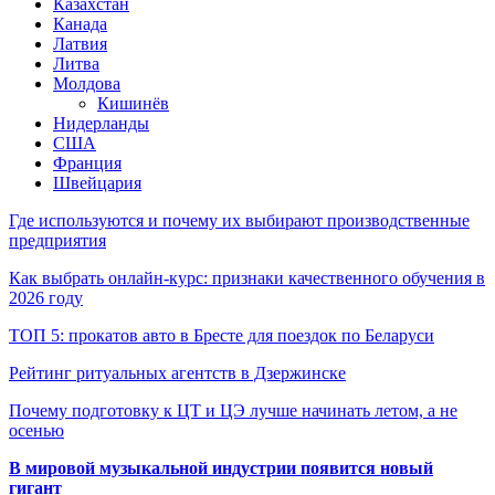
Казахстан
Канада
Латвия
Литва
Молдова
Кишинёв
Нидерланды
США
Франция
Швейцария
Где используются и почему их выбирают производственные
предприятия
Как выбрать онлайн-курс: признаки качественного обучения в
2026 году
ТОП 5: прокатов авто в Бресте для поездок по Беларуси
Рейтинг ритуальных агентств в Дзержинске
Почему подготовку к ЦТ и ЦЭ лучше начинать летом, а не
осенью
В мировой музыкальной индустрии появится новый
гигант