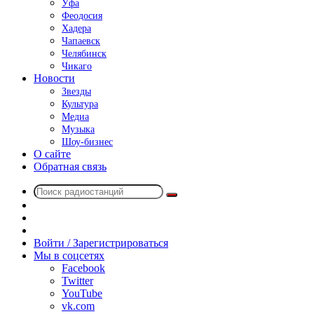
Уфа
Феодосия
Хадера
Чапаевск
Челябинск
Чикаго
Новости
Звезды
Культура
Медиа
Музыка
Шоу-бизнес
О сайте
Обратная связь
Поиск
Switch
радиостанций
skin
Sidebar
Случайное
радио
Войти / Зарегистрироваться
Мы в соцсетях
Facebook
Twitter
YouTube
vk.com