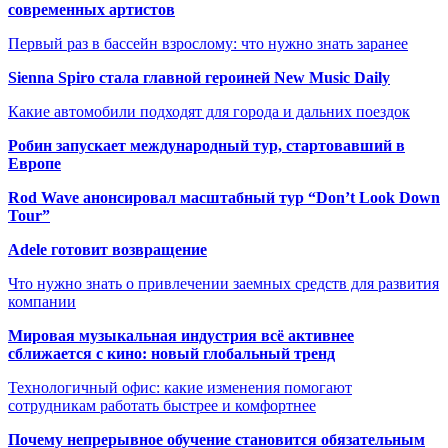
современных артистов
Первый раз в бассейн взрослому: что нужно знать заранее
Sienna Spiro стала главной героиней New Music Daily
Какие автомобили подходят для города и дальних поездок
Робин запускает международный тур, стартовавший в
Европе
Rod Wave анонсировал масштабный тур “Don’t Look Down
Tour”
Adele готовит возвращение
Что нужно знать о привлечении заемных средств для развития
компании
Мировая музыкальная индустрия всё активнее
сближается с кино: новый глобальный тренд
Технологичный офис: какие изменения помогают
сотрудникам работать быстрее и комфортнее
Почему непрерывное обучение становится обязательным