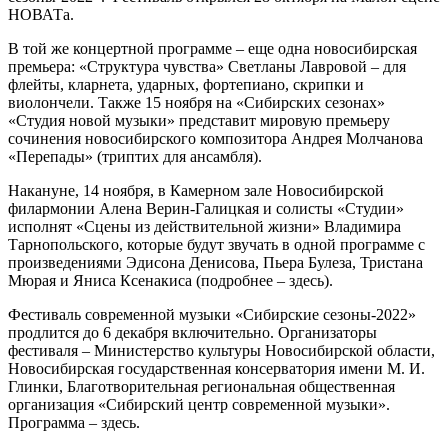
НОВАТа.
В той же концертной программе – еще одна новосибирская
премьера: «Структура чувства» Светланы Лавровой – для
флейты, кларнета, ударных, фортепиано, скрипки и
виолончели. Также 15 ноября на «Сибирских сезонах»
«Студия новой музыки» представит мировую премьеру
сочинения новосибирского композитора Андрея Молчанова
«Перепады» (триптих для ансамбля).
Накануне, 14 ноября, в Камерном зале Новосибирской
филармонии Алена Верин-Галицкая и солисты «Студии»
исполнят «Сцены из действительной жизни» Владимира
Тарнопольского, которые будут звучать в одной программе с
произведениями Эдисона Денисова, Пьера Булеза, Тристана
Мюрая и Яниса Ксенакиса (подробнее – здесь).
Фестиваль современной музыки «Сибирские сезоны-2022»
продлится до 6 декабря включительно. Организаторы
фестиваля – Министерство культуры Новосибирской области,
Новосибирская государственная консерватория имени М. И.
Глинки, Благотворительная региональная общественная
организация «Сибирский центр современной музыки».
Программа – здесь.