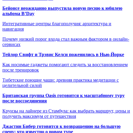
Бейонсе неожиданно выпустила новую песню к юбилею
альбома B’Day
Интегративные центры благополучия: архитектура и
навигация
Почему низкий порог входа стал важным фактором в онлайн-
сервисах
Тейлор Свифт и Трэвис Келси поженились в Нью-Йорке
Как носимые гаджеты помогают следить за восстановлением
после тренировок
Тибетские поющие чаши: древняя практика медитации с
целительной силой
Британская группа Oasis готовится к масштабному туру
после воссоединения
Круизы на лайнере из Стамбула: как выбрать маршрут, цены и
получить максимум от путешествия
Джастин Бибер готовится к возвращению на большую
сцену: что известно о новом туре