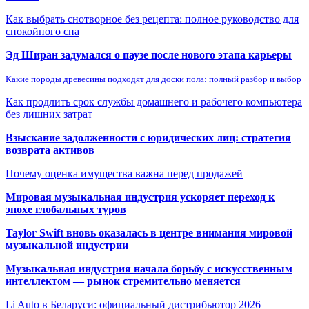
Как выбрать снотворное без рецепта: полное руководство для
спокойного сна
Эд Ширан задумался о паузе после нового этапа карьеры
Какие породы древесины подходят для доски пола: полный разбор и выбор
Как продлить срок службы домашнего и рабочего компьютера
без лишних затрат
Взыскание задолженности с юридических лиц: стратегия
возврата активов
Почему оценка имущества важна перед продажей
Мировая музыкальная индустрия ускоряет переход к
эпохе глобальных туров
Taylor Swift вновь оказалась в центре внимания мировой
музыкальной индустрии
Музыкальная индустрия начала борьбу с искусственным
интеллектом — рынок стремительно меняется
Li Auto в Беларуси: официальный дистрибьютор 2026