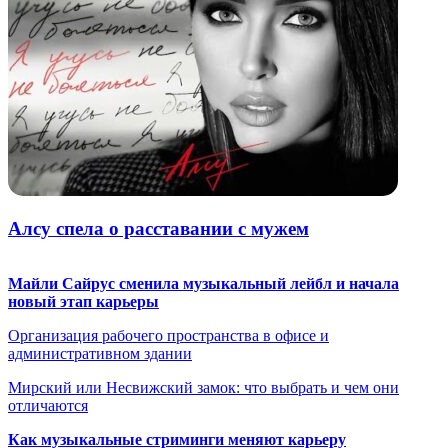
Алсу спела о расставании с мужем
Майли Сайрус сменила музыкальный лейбл и начала
новый этап карьеры
Организация рабочего пространства в офисе и
административном здании
Мирский или Несвижский замок: что выбрать и чем они
отличаются
Как музыкальные стриминги меняют карьеру