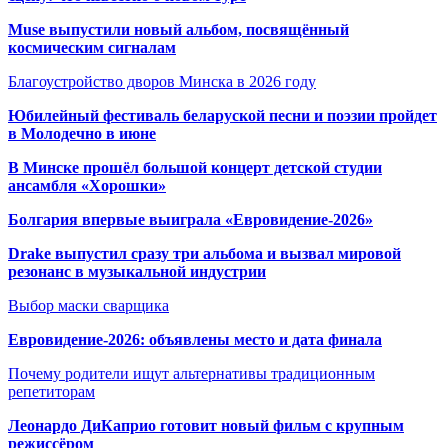
Muse выпустили новый альбом, посвящённый
космическим сигналам
Благоустройство дворов Минска в 2026 году
Юбилейный фестиваль беларуской песни и поэзии пройдет
в Молодечно в июне
В Минске прошёл большой концерт детской студии
ансамбля «Хорошки»
Болгария впервые выиграла «Евровидение-2026»
Drake выпустил сразу три альбома и вызвал мировой
резонанс в музыкальной индустрии
Выбор маски сварщика
Евровидение-2026: объявлены место и дата финала
Почему родители ищут альтернативы традиционным
репетиторам
Леонардо ДиКаприо готовит новый фильм с крупным
режиссёром