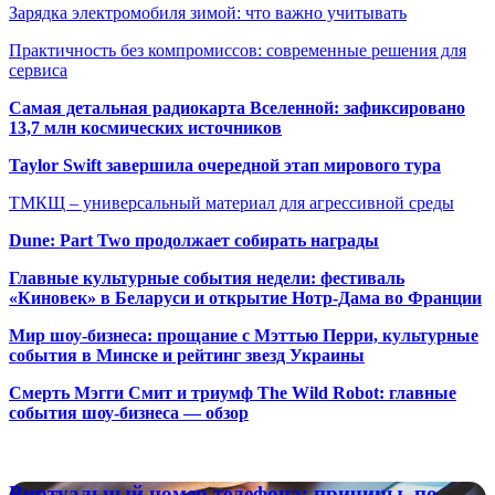
Зарядка электромобиля зимой: что важно учитывать
Практичность без компромиссов: современные решения для
сервиса
Самая детальная радиокарта Вселенной: зафиксировано
13,7 млн космических источников
Taylor Swift завершила очередной этап мирового тура
ТМКЩ – универсальный материал для агрессивной среды
Dune: Part Two продолжает собирать награды
Главные культурные события недели: фестиваль
«Киновек» в Беларуси и открытие Нотр-Дама во Франции
Мир шоу-бизнеса: прощание с Мэттью Перри, культурные
события в Минске и рейтинг звезд Украины
Смерть Мэгги Смит и триумф The Wild Robot: главные
события шоу-бизнеса — обзор
Популярные радиостанции
Виртуальный
Виртуальный номер телефона: причины, по