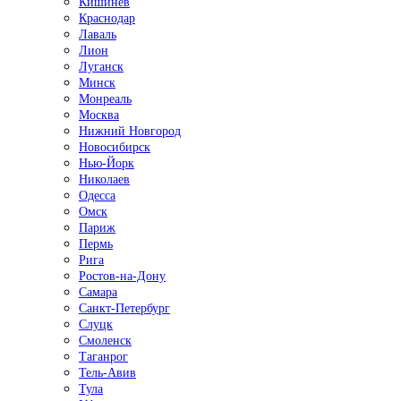
Кишинёв
Краснодар
Лаваль
Лион
Луганск
Минск
Монреаль
Москва
Нижний Новгород
Новосибирск
Нью-Йорк
Николаев
Одесса
Омск
Париж
Пермь
Рига
Ростов-на-Дону
Самара
Санкт-Петербург
Слуцк
Смоленск
Таганрог
Тель-Авив
Тула