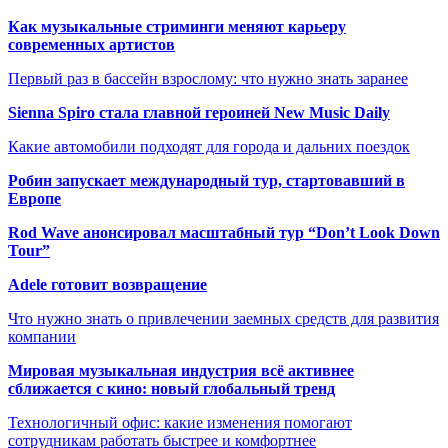
Как музыкальные стриминги меняют карьеру
современных артистов
Первый раз в бассейн взрослому: что нужно знать заранее
Sienna Spiro стала главной героиней New Music Daily
Какие автомобили подходят для города и дальних поездок
Робин запускает международный тур, стартовавший в
Европе
Rod Wave анонсировал масштабный тур “Don’t Look Down
Tour”
Adele готовит возвращение
Что нужно знать о привлечении заемных средств для развития
компании
Мировая музыкальная индустрия всё активнее
сближается с кино: новый глобальный тренд
Технологичный офис: какие изменения помогают
сотрудникам работать быстрее и комфортнее