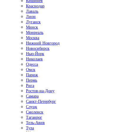
Кишинёв
Краснодар
Лаваль
Лион
Луганск
Минск
Монреаль
Москва
Нижний Новгород
Новосибирск
Нью-Йорк
Николаев
Одесса
Омск
Париж
Пермь
Рига
Ростов-на-Дону
Самара
Санкт-Петербург
Слуцк
Смоленск
Таганрог
Тель-Авив
Тула