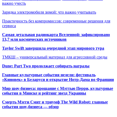
важно учесть
Зарядка электромобиля зимой: что важно учитывать
Практичность без компромиссов: современные решения для
сервиса
Самая детальная радиокарта Вселенной: зафиксировано
13,7 млн космических источников
Taylor Swift завершила очередной этап мирового тура
ТМКЩ – универсальный материал для агрессивной среды
Dune: Part Two продолжает собирать награды
Главные культурные события недели: фестиваль
«Киновек» в Беларуси и открытие Нотр-Дама во Франции
Мир шоу-бизнеса: прощание с Мэттью Перри, культурные
события в Минске и рейтинг звезд Украины
Смерть Мэгги Смит и триумф The Wild Robot: главные
события шоу-бизнеса — обзор
Популярные радиостанции