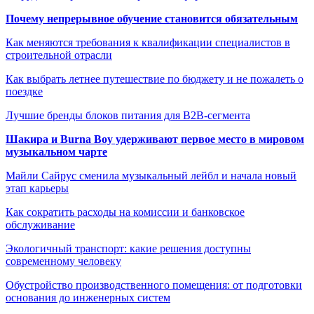
Почему непрерывное обучение становится обязательным
Как меняются требования к квалификации специалистов в
строительной отрасли
Как выбрать летнее путешествие по бюджету и не пожалеть о
поездке
Лучшие бренды блоков питания для B2B-сегмента
Шакира и Burna Boy удерживают первое место в мировом
музыкальном чарте
Майли Сайрус сменила музыкальный лейбл и начала новый
этап карьеры
Как сократить расходы на комиссии и банковское
обслуживание
Экологичный транспорт: какие решения доступны
современному человеку
Обустройство производственного помещения: от подготовки
основания до инженерных систем