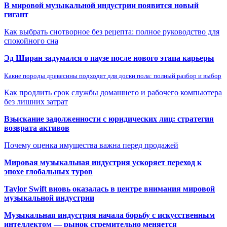
В мировой музыкальной индустрии появится новый
гигант
Как выбрать снотворное без рецепта: полное руководство для
спокойного сна
Эд Ширан задумался о паузе после нового этапа карьеры
Какие породы древесины подходят для доски пола: полный разбор и выбор
Как продлить срок службы домашнего и рабочего компьютера
без лишних затрат
Взыскание задолженности с юридических лиц: стратегия
возврата активов
Почему оценка имущества важна перед продажей
Мировая музыкальная индустрия ускоряет переход к
эпохе глобальных туров
Taylor Swift вновь оказалась в центре внимания мировой
музыкальной индустрии
Музыкальная индустрия начала борьбу с искусственным
интеллектом — рынок стремительно меняется