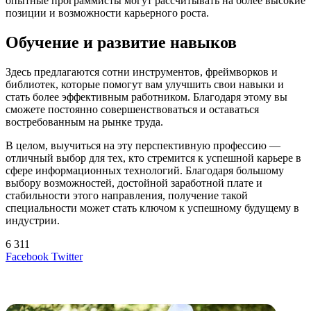
опытные программисты могут рассчитывать на более высокие
позиции и возможности карьерного роста.
Обучение и развитие навыков
Здесь предлагаются сотни инструментов, фреймворков и
библиотек, которые помогут вам улучшить свои навыки и
стать более эффективным работником. Благодаря этому вы
сможете постоянно совершенствоваться и оставаться
востребованным на рынке труда.
В целом, выучиться на эту перспективную профессию —
отличный выбор для тех, кто стремится к успешной карьере в
сфере информационных технологий. Благодаря большому
выбору возможностей, достойной заработной плате и
стабильности этого направления, получение такой
специальности может стать ключом к успешному будущему в
индустрии.
6 311
LinkedIn
Tumblr
Reddit
Вконтакте
Одноклассники
Skype
Messenger
Messenger
WhatsApp
Telegram
Viber
Line
Поделиться
Печатать
Facebook
Twitter
через
электронную
Похожие радио
почту