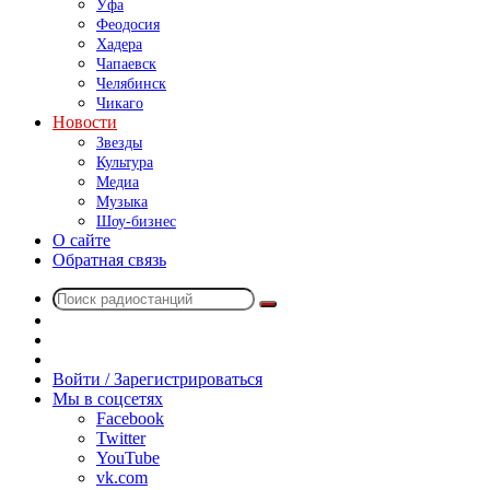
Уфа
Феодосия
Хадера
Чапаевск
Челябинск
Чикаго
Новости
Звезды
Культура
Медиа
Музыка
Шоу-бизнес
О сайте
Обратная связь
Поиск
Switch
радиостанций
skin
Sidebar
Случайное
радио
Войти / Зарегистрироваться
Мы в соцсетях
Facebook
Twitter
YouTube
vk.com