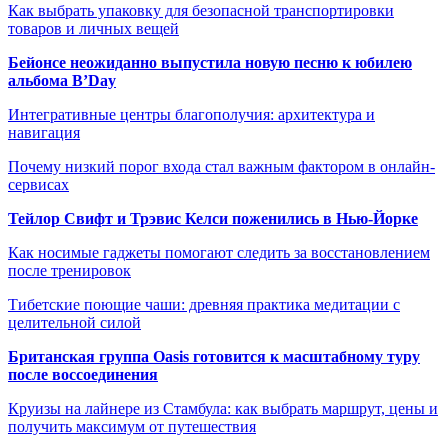
Как выбрать упаковку для безопасной транспортировки
товаров и личных вещей
Бейонсе неожиданно выпустила новую песню к юбилею
альбома B’Day
Интегративные центры благополучия: архитектура и
навигация
Почему низкий порог входа стал важным фактором в онлайн-
сервисах
Тейлор Свифт и Трэвис Келси поженились в Нью-Йорке
Как носимые гаджеты помогают следить за восстановлением
после тренировок
Тибетские поющие чаши: древняя практика медитации с
целительной силой
Британская группа Oasis готовится к масштабному туру
после воссоединения
Круизы на лайнере из Стамбула: как выбрать маршрут, цены и
получить максимум от путешествия