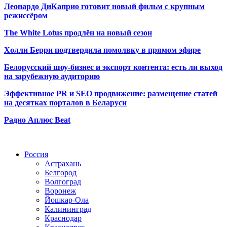
Леонардо ДиКаприо готовит новый фильм с крупным
режиссёром
The White Lotus продлён на новый сезон
Холли Берри подтвердила помолвк
у в прямом эфире
Белорусский шоу-бизнес и экспорт контента: есть ли выход
на зарубежную аудиторию
Эффективное PR и SEO продвижение:
размещение статей
на десятках порталов в Беларуси
Радио Аплюс Beat
Радио по странам
Россия
Астрахань
Белгород
Волгоград
Воронеж
Йошкар-Ола
Калининград
Краснодар