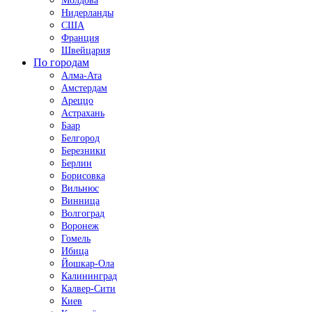
Молдова
Нидерланды
США
Франция
Швейцария
По городам
Алма-Ата
Амстердам
Ареццо
Астрахань
Баар
Белгород
Березники
Берлин
Борисовка
Вильнюс
Винница
Волгоград
Воронеж
Гомель
Ибица
Йошкар-Ола
Калининград
Калвер-Сити
Киев