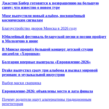
Джастин Бибер готовится к возвращению на большую
сцену: что известно о новом туре
Muse выпустили новый альбом, посвящённый
космическим сигналам
Благоустройство дворов Минска в 2026 году
Юбилейный фестиваль беларуской песни и поэзии пройдет
в Молодечно в июне
В Минске прошёл большой концерт детской студии
ансамбля «Хорошки»
Болгария впервые выиграла «Евровидение-2026»
Drake выпустил сразу три альбома и вызвал мировой
резонанс в музыкальной индустрии
Выбор маски сварщика
Евровидение-2026: объявлены место и дата финала
Почему родители ищут альтернативы традиционным
репетиторам