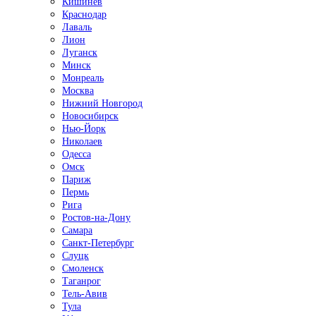
Кишинёв
Краснодар
Лаваль
Лион
Луганск
Минск
Монреаль
Москва
Нижний Новгород
Новосибирск
Нью-Йорк
Николаев
Одесса
Омск
Париж
Пермь
Рига
Ростов-на-Дону
Самара
Санкт-Петербург
Слуцк
Смоленск
Таганрог
Тель-Авив
Тула