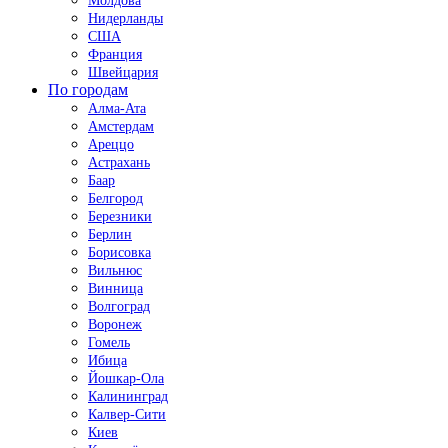
Молдова
Нидерланды
США
Франция
Швейцария
По городам
Алма-Ата
Амстердам
Ареццо
Астрахань
Баар
Белгород
Березники
Берлин
Борисовка
Вильнюс
Винница
Волгоград
Воронеж
Гомель
Ибица
Йошкар-Ола
Калининград
Калвер-Сити
Киев