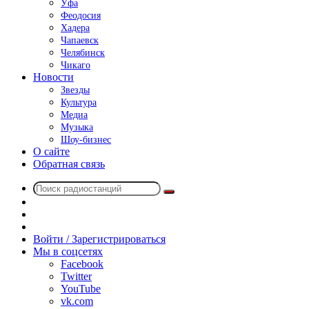
Уфа
Феодосия
Хадера
Чапаевск
Челябинск
Чикаго
Новости
Звезды
Культура
Медиа
Музыка
Шоу-бизнес
О сайте
Обратная связь
Поиск
Switch
радиостанций
skin
Sidebar
Случайное
радио
Войти / Зарегистрироваться
Мы в соцсетях
Facebook
Twitter
YouTube
vk.com