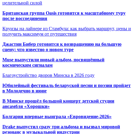
целительной силой
Британская группа Oasis готовится к масштабному туру
после воссоединения
Круизы на лайнере из Стамбула: как выбрать маршрут, цены и
получить максимум от путешествия
Джастин Бибер готовится к возвращению на большую
сцену: что известно о новом туре
Muse выпустили новый альбом, посвящённый
космическим сигналам
Благоустройство дворов Минска в 2026 году
Юбилейный фестиваль беларуской песни и поэзии пройдет
в Молодечно в июне
В Минске прошёл большой концерт детской студии
ансамбля «Хорошки»
Болгария впервые выиграла «Евровидение-2026»
Drake выпустил сразу три альбома и вызвал мировой
резонанс в музыкальной индустрии