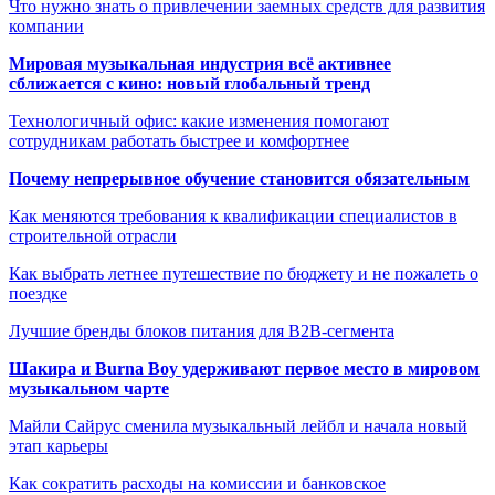
Что нужно знать о привлечении заемных средств для развития
компании
Мировая музыкальная индустрия всё активнее
сближается с кино: новый глобальный тренд
Технологичный офис: какие изменения помогают
сотрудникам работать быстрее и комфортнее
Почему непрерывное обучение становится обязательным
Как меняются требования к квалификации специалистов в
строительной отрасли
Как выбрать летнее путешествие по бюджету и не пожалеть о
поездке
Лучшие бренды блоков питания для B2B-сегмента
Шакира и Burna Boy удерживают первое место в мировом
музыкальном чарте
Майли Сайрус сменила музыкальный лейбл и начала новый
этап карьеры
Как сократить расходы на комиссии и банковское