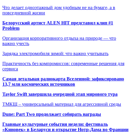
Что делает одноэтажный дом удобным не на бумаге, а в
повседневной жизни
Белорусский артист ALEN HIT представил клип #1
Problem
Организация корпоративного отдыха на природе — что
важно учесть
Зарядка электромобиля зимой: что важно учитывать
Практичность без компромиссов: современные решения для
сервиса
Самая детальная радиокарта Вселенной: зафиксировано
13,7 млн космических источников
Taylor Swift завершила очередной этап мирового тура
ТМКЩ – универсальный материал для агрессивной среды
Dune: Part Two продолжает собирать награды
Главные культурные события недели: фестиваль
«Киновек» в Беларуси и открытие Нотр-Дама во Франции