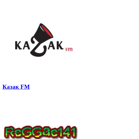
почту
Казак FM