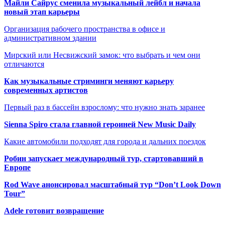
Майли Сайрус сменила музыкальный лейбл и начала
новый этап карьеры
Организация рабочего пространства в офисе и
административном здании
Мирский или Несвижский замок: что выбрать и чем они
отличаются
Как музыкальные стриминги меняют карьеру
современных артистов
Первый раз в бассейн взрослому: что нужно знать заранее
Sienna Spiro стала главной героиней New Music Daily
Какие автомобили подходят для города и дальних поездок
Робин запускает международный тур, стартовавший в
Европе
Rod Wave анонсировал масштабный тур “Don’t Look Down
Tour”
Adele готовит возвращение