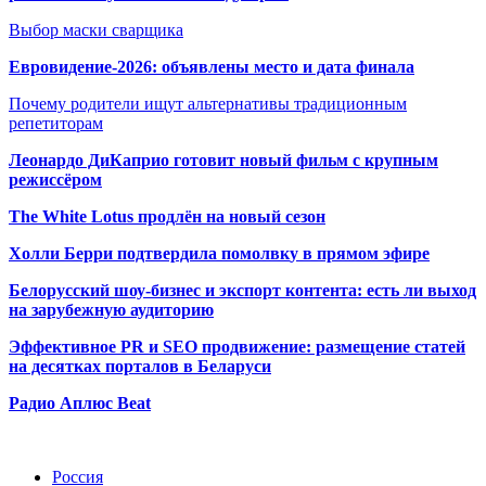
Выбор маски сварщика
Евровидение-2026: объявлены место и дата финала
Почему родители ищут альтернативы традиционным
репетиторам
Леонардо ДиКаприо готовит новый фильм с крупным
режиссёром
The White Lotus продлён на новый сезон
Холли Берри подтвердила помолвк
у в прямом эфире
Белорусский шоу-бизнес и экспорт контента: есть ли выход
на зарубежную аудиторию
Эффективное PR и SEO продвижение:
размещение статей
на десятках порталов в Беларуси
Радио Аплюс Beat
Радио по странам
Россия