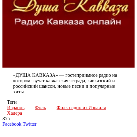
«ДУША КАВКАЗА» — гостеприимное радио на
котором звучат кавказская эстрада, кавказский и
российский шансон, новые песни и популярные
хиты.
Теги
Израиль
Фолк
Фолк радио из Израиля
Хадера
855
LinkedIn
Tumblr
Reddit
Вконтакте
Одноклассники
Skype
Messenger
Messenger
WhatsApp
Telegram
Viber
Line
Поделиться
Печатать
Facebook
Twitter
через
электронную
Похожие радио