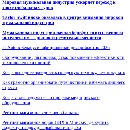
Мировая музыкальная индустрия ускоряет переход к
эпохе глобальных туров
Taylor Swift вновь оказалась в центре внимания мировой
музыкальной индустрии
Музыкальная индустрия начала борьбу с искусственным
интеллектом — рынок стремительно меняется
Li Auto в Беларуси: официальный дистрибьютор 2026
Оборудование для производства: повышение эффективности
технологических линий
Когда выгоднее арендовать складскую технику, чем покупать
Как грамотно организовать путешествие и избежать лишнего
стресса
Когда стоит задуматься о продаже медицинского
оборудования
Рейтинг магазинов счётчиков банкнот
Рейтинг магазинов лодок ПВХ в Минске: где купить
надежную лодку для рыбалки и отдыха