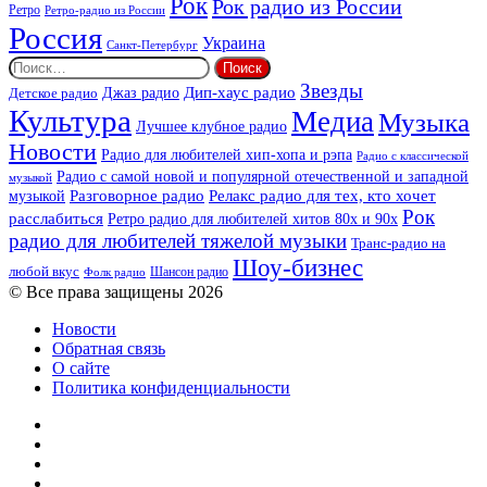
Рок
Рок радио из России
Ретро
Ретро-радио из России
Россия
Украина
Санкт-Петербург
Найти:
Звезды
Дип-хаус радио
Джаз радио
Детское радио
Культура
Медиа
Музыка
Лучшее клубное радио
Новости
Радио для любителей хип-хопа и рэпа
Радио с классической
Радио с самой новой и популярной отечественной и западной
музыкой
музыкой
Разговорное радио
Релакс радио для тех, кто хочет
Рок
расслабиться
Ретро радио для любителей хитов 80х и 90х
радио для любителей тяжелой музыки
Транс-радио на
Шоу-бизнес
любой вкус
Шансон радио
Фолк радио
© Все права защищены 2026
Новости
Обратная связь
О сайте
Политика конфиденциальности
Facebook
Twitter
YouTube
vk.com