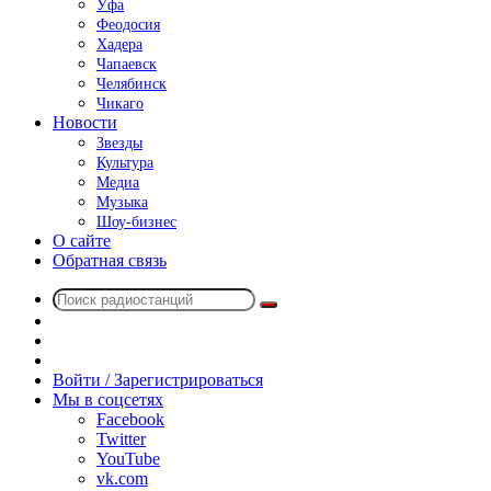
Уфа
Феодосия
Хадера
Чапаевск
Челябинск
Чикаго
Новости
Звезды
Культура
Медиа
Музыка
Шоу-бизнес
О сайте
Обратная связь
Поиск
Switch
радиостанций
skin
Sidebar
Случайное
радио
Войти / Зарегистрироваться
Мы в соцсетях
Facebook
Twitter
YouTube
vk.com