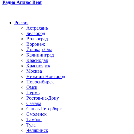
Радио Аплюс Beat
Радио по странам
Россия
Астрахань
Белгород
Волгоград
Воронеж
Йошкар-Ола
Калининград
Краснодар
Красноярск
Москва
Нижний Новгород
Новосибирск
Омск
Пермь
Ростов-на-Дону
Самара
Санкт-Петербург
Смоленск
Тамбов
Тула
Челябинск