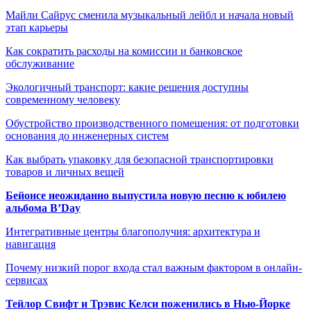
Майли Сайрус сменила музыкальный лейбл и начала новый
этап карьеры
Как сократить расходы на комиссии и банковское
обслуживание
Экологичный транспорт: какие решения доступны
современному человеку
Обустройство производственного помещения: от подготовки
основания до инженерных систем
Как выбрать упаковку для безопасной транспортировки
товаров и личных вещей
Бейонсе неожиданно выпустила новую песню к юбилею
альбома B’Day
Интегративные центры благополучия: архитектура и
навигация
Почему низкий порог входа стал важным фактором в онлайн-
сервисах
Тейлор Свифт и Трэвис Келси поженились в Нью-Йорке