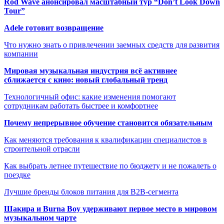
Rod Wave анонсировал масштабный тур “Don’t Look Down
Tour”
Adele готовит возвращение
Что нужно знать о привлечении заемных средств для развития
компании
Мировая музыкальная индустрия всё активнее
сближается с кино: новый глобальный тренд
Технологичный офис: какие изменения помогают
сотрудникам работать быстрее и комфортнее
Почему непрерывное обучение становится обязательным
Как меняются требования к квалификации специалистов в
строительной отрасли
Как выбрать летнее путешествие по бюджету и не пожалеть о
поездке
Лучшие бренды блоков питания для B2B-сегмента
Шакира и Burna Boy удерживают первое место в мировом
музыкальном чарте