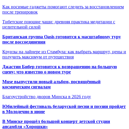
Как носимые гаджеты помогают следить за восстановлением
после тренировок
Тибетские поющие чаши: древняя практика медитации с
целительной силой
Британская группа Oasis готовится к масштабному туру
после воссоединения
Круизы на лайнере из Стамбула: как выбрать маршрут, цены и
получить максимум от путешествия
Джастин Бибер готовится к возвращению на большую
сцену: что известно о новом туре
Muse выпустили новый альбом, посвящённый
космическим сигналам
Благоустройство дворов Минска в 2026 году
Юбилейный фестиваль беларуской песни и поэзии пройдет
в Молодечно в июне
В Минске прошёл большой концерт детской студии
ансамбля «Хорошки»