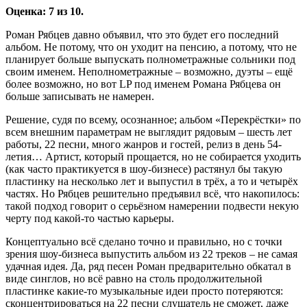
Оценка: 7 из 10.
Роман Рябцев давно объявил, что это будет его последний
альбом. Не потому, что он уходит на пенсию, а потому, что не
планирует больше выпускать полнометражные сольники под
своим именем. Неполнометражные – возможно, дуэты – ещё
более возможно, но вот LP под именем Романа Рябцева он
больше записывать не намерен.
Решение, судя по всему, осознанное; альбом «Перекрёстки» по
всем внешним параметрам не выглядит рядовым – шесть лет
работы, 22 песни, много жанров и гостей, релиз в день 54-
летия… Артист, который прощается, но не собирается уходить
(как часто практикуется в шоу-бизнесе) растянул бы такую
пластинку на несколько лет и выпустил в трёх, а то и четырёх
частях. Но Рябцев решительно предъявил всё, что накопилось:
такой подход говорит о серьёзном намерении подвести некую
черту под какой-то частью карьеры.
Концептуально всё сделано точно и правильно, но с точки
зрения шоу-бизнеса выпустить альбом из 22 треков – не самая
удачная идея. Да, ряд песен Роман предварительно обкатал в
виде синглов, но всё равно на столь продолжительной
пластинке какие-то музыкальные идеи просто потеряются:
сконцентрироваться на 22 песни слушатель не сможет, даже