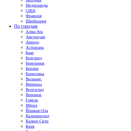
Молдова
Нидерланды
США
Франция
Швейцария
По городам
Алма-Ата
Амстердам
Ареццо
Астрахань
Баар
Белгород
Березники
Берлин
Борисовка
Вильнюс
Винница
Волгоград
Воронеж
Гомель
Ибица
Йошкар-Ола
Калининград
Калвер-Сити
Киев