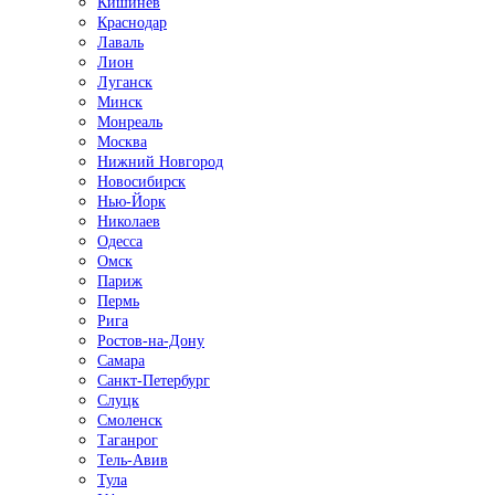
Кишинёв
Краснодар
Лаваль
Лион
Луганск
Минск
Монреаль
Москва
Нижний Новгород
Новосибирск
Нью-Йорк
Николаев
Одесса
Омск
Париж
Пермь
Рига
Ростов-на-Дону
Самара
Санкт-Петербург
Слуцк
Смоленск
Таганрог
Тель-Авив
Тула