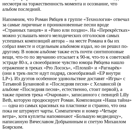
несмотря на торжественность момента и осознание, что
альбом последний.
Напомним, что Роман Рябцев в группе «Технология» отвечал
за самые лиричные и проникновенные песни вроде
«Странных танцев» и «Рано или поздно». На «Перекрёстках»
можно услышать много мелодических отголосков самых
успешных композиций автора – на месте Романа я бы их
собрал вместе и отдельным альбомом издал, но он решил по-
другому. В новом альбоме также есть почти синтипоповые
вещи, что-то по звучанию отсылает к 90-м, что-то к советской
эстраде 80-х, а своеобразное чувство юмора Рябцева нашло
отражение в треках «Pro Лосось», «Плохой» и «Рагнарёк»
(они в трек-листе идут подряд, своеобразный «EP внутри
LP»). Из дуэтов особенное удовольствие доставят «Игры» с
Татьяной Булановой и «Последняя песня» с Хелависой (в
альбоме «Последняя песня», естественно, стоит первой), а
также припев трека «Очарован», записанного с певицей Lilly
Beth, которую продюсирует Роман. Композиция «Наша тайна»
— одна из самых красивых на пластинке и странно, что она
пока не штурмует чарты. Симпатичен и номер «Четыре
ветра», хотя куплеты напоминают «Большую медведицу»,
написанную Вячеславом Добрыниным и спетую Михаилом
Боярским.