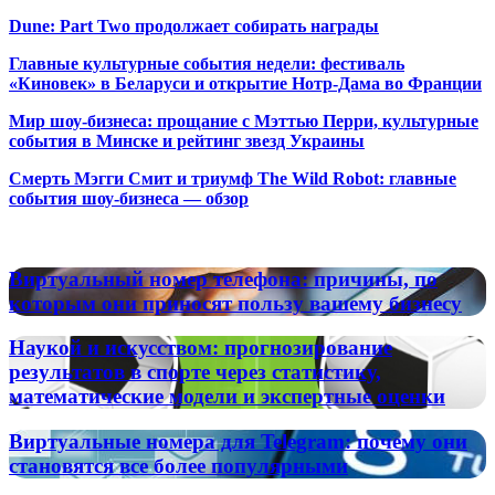
Dune: Part Two продолжает собирать награды
Главные культурные события недели: фестиваль
«Киновек» в Беларуси и открытие Нотр-Дама во Франции
Мир шоу-бизнеса: прощание с Мэттью Перри, культурные
события в Минске и рейтинг звезд Украины
Смерть Мэгги Смит и триумф The Wild Robot: главные
события шоу-бизнеса — обзор
Популярные радиостанции
Виртуальный
Виртуальный номер телефона: причины, по
номер
которым они приносят пользу вашему бизнесу
телефона:
причины,
Наукой
Наукой и искусством: прогнозирование
по
и
результатов в спорте через статистику,
которым
искусством:
математические модели и экспертные оценки
они
прогнозирование
приносят
результатов
пользу
Виртуальные
Виртуальные номера для Telegram: почему они
в
вашему
номера
становятся все более популярными
спорте
бизнесу
для
через