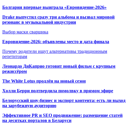
Болгария впервые выиграла «Евровидение-2026»
Drake выпустил сразу три альбома и вызвал мировой
резонанс в музыкальной индустрии
Выбор маски сварщика
Евровидение-2026: объявлены место и дата финала
Почему родители ищут альтернативы традиционным
репетиторам
Леонардо ДиКаприо готовит новый фильм с крупным
режиссёром
The White Lotus продлён на новый сезон
Холли Берри подтвердила помолвк
у в прямом эфире
Белорусский шоу-бизнес и экспорт контента: есть ли выход
на зарубежную аудиторию
Эффективное PR и SEO продвижение:
размещение статей
на десятках порталов в Беларуси