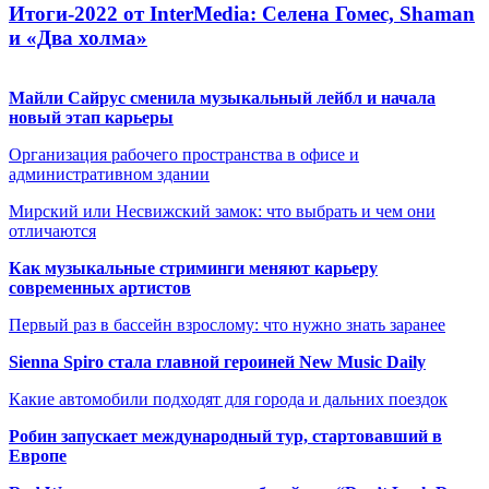
Итоги-2022 от InterMedia: Селена Гомес, Shaman
и «Два холма»
Майли Сайрус сменила музыкальный лейбл и начала
новый этап карьеры
Организация рабочего пространства в офисе и
административном здании
Мирский или Несвижский замок: что выбрать и чем они
отличаются
Как музыкальные стриминги меняют карьеру
современных артистов
Первый раз в бассейн взрослому: что нужно знать заранее
Sienna Spiro стала главной героиней New Music Daily
Какие автомобили подходят для города и дальних поездок
Робин запускает международный тур, стартовавший в
Европе