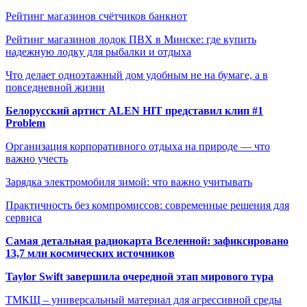
Рейтинг магазинов счётчиков банкнот
Рейтинг магазинов лодок ПВХ в Минске: где купить
надежную лодку для рыбалки и отдыха
Что делает одноэтажный дом удобным не на бумаге, а в
повседневной жизни
Белорусский артист ALEN HIT представил клип #1
Problem
Организация корпоративного отдыха на природе — что
важно учесть
Зарядка электромобиля зимой: что важно учитывать
Практичность без компромиссов: современные решения для
сервиса
Самая детальная радиокарта Вселенной: зафиксировано
13,7 млн космических источников
Taylor Swift завершила очередной этап мирового тура
ТМКЩ – универсальный материал для агрессивной среды