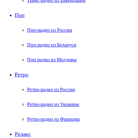
Транс-радио из Швейцарии
Поп
Поп-радио из России
Поп-радио из Беларуси
Поп радио из Молдовы
Ретро
Ретро-радио из России
Ретро-радио из Украины
Ретро-радио из Франции
Релакс