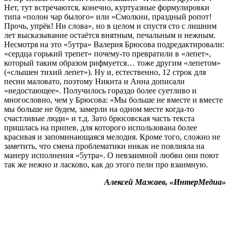
Нет, тут встречаются, конечно, куртуазные формулировки
типа «полон чар былого» или «Смолкни, праздный ропот!
Прочь, упрёк! Ни слова», но в целом и спустя сто с лишним
лет высказывание остаётся внятным, печальным и нежным.
Несмотря на это «5утра» Валерия Брюсова подредактировали:
«сердца горький трепет» почему-то превратили в «лепет»,
который таким образом рифмуется… тоже другим «лепетом»
(«слышен тихий лепет»). Ну и, естественно, 12 строк для
песни маловато, поэтому Никита и Анна дописали
«недостающее». Получилось гораздо более суетливо и
многословно, чем у Брюсова: «Мы больше не вместе и вместе
мы больше не будем, замерли на одном месте когда-то
счастливые люди» и т.д. Зато брюсовская часть текста
пришлась на припев, для которого использована более
красивая и запоминающаяся мелодия. Кроме того, сложно не
заметить, что смена проблематики никак не повлияла на
манеру исполнения «5утра». О невзаимной любви они поют
так же нежно и ласково, как до этого пели про взаимную.
Алексей Мажаев, «ИнтерМедиа»