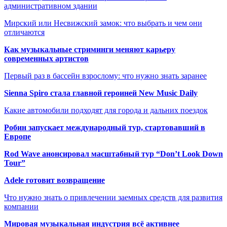
административном здании
Мирский или Несвижский замок: что выбрать и чем они
отличаются
Как музыкальные стриминги меняют карьеру
современных артистов
Первый раз в бассейн взрослому: что нужно знать заранее
Sienna Spiro стала главной героиней New Music Daily
Какие автомобили подходят для города и дальних поездок
Робин запускает международный тур, стартовавший в
Европе
Rod Wave анонсировал масштабный тур “Don’t Look Down
Tour”
Adele готовит возвращение
Что нужно знать о привлечении заемных средств для развития
компании
Мировая музыкальная индустрия всё активнее