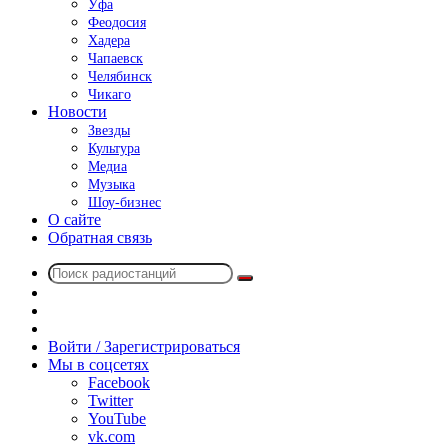
Уфа
Феодосия
Хадера
Чапаевск
Челябинск
Чикаго
Новости
Звезды
Культура
Медиа
Музыка
Шоу-бизнес
О сайте
Обратная связь
Поиск
Switch
радиостанций
skin
Sidebar
Случайное
радио
Войти / Зарегистрироваться
Мы в соцсетях
Facebook
Twitter
YouTube
vk.com