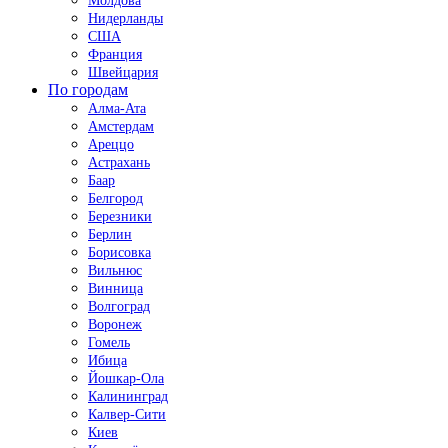
Молдова
Нидерланды
США
Франция
Швейцария
По городам
Алма-Ата
Амстердам
Ареццо
Астрахань
Баар
Белгород
Березники
Берлин
Борисовка
Вильнюс
Винница
Волгоград
Воронеж
Гомель
Ибица
Йошкар-Ола
Калининград
Калвер-Сити
Киев