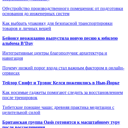
Обустройство производственного помещения: от подготовки
основания до инженерных систем
Как выбрать упаковку для безопасной транспортировки
товаров и личных вещей
Бейонсе неожиданно выпустила новую песню к юбилею
альбома B’Day
Интегративные центры благополучия: архитектура и
навигация
Почему низкий порог входа стал важным фактором в онлайн-
сервисах
Тейлор Свифт и Трэвис Келси поженились в Нью-Йорке
Как носимые гаджеты помогают следить за восстановлением
после тренировок
Тибетские поющие чаши: древняя практика медитации с
целительной силой
Британская группа Oasis готовится к масштабному туру
после воссоединения