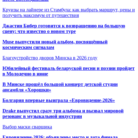
Круизы на лайнере из Стамбула: как выбрать маршрут, цены и
получить максимум от путешествия
Джастин Бибер готовится к возвращению на большую
сцену: что известно о новом туре
Muse выпустили новый альбом, посвящённый
космическим сигналам
Благоустройство дворов Минска в 2026 году
Юбилейный фестиваль беларуской песни и поэзии пройдет
в Молодечно в июне
В Минске прошёл большой концерт детской студии
ансамбля «Хорошки»
Болгария впервые выиграла «Евровидение-2026»
Drake выпустил сразу три альбома и вызвал мировой
резонанс в музыкальной индустрии
Выбор маски сварщика
Евровидение-2026: объявлены место и дата финала