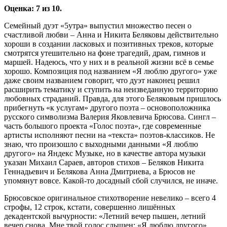
Оценка: 7 из 10.
Семейный дуэт «5утра» выпустил множество песен о
счастливой любви – Анна и Никита Беляковы действительно
хороши в создании ласковых и позитивных треков, которые
смотрятся утешительно на фоне трагедий, драм, гимнов и
маршей. Надеюсь, что у них и в реальной жизни всё в семье
хорошо. Композиция под названием «Я люблю другого» уже
даже своим названием говорит, что дуэт наконец решил
расширить тематику и ступить на неизведанную территорию
любовных страданий. Правда, для этого Беляковым пришлось
прибегнуть «к услугам» другого поэта – основоположника
русского символизма Валерия Яковлевича Брюсова. Сингл –
часть большого проекта «Голос поэта», где современные
артисты исполняют песни на «текста» поэтов-классиков. Не
знаю, что произошло с выходными данными «Я люблю
другого» на Яндекс Музыке, но в качестве автора музыки
указан Михаил Сараев, авторов стихов – Беляков Никита
Геннадьевич и Белякова Анна Дмитриева, а Брюсов не
упомянут вовсе. Какой-то досадный сбой случился, не иначе.
Брюсовское оригинальное стихотворение невелико – всего 4
строфы, 12 строк, кстати, совершенно лишённых
декадентской вычурности: «Летний вечер пышен, летний
вечер снова. Мне твой голос слышен: «Я люблю другого».