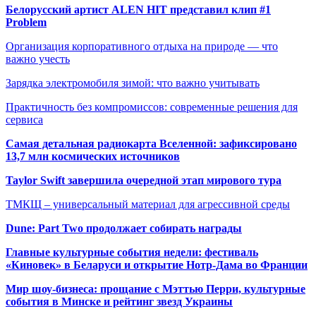
Белорусский артист ALEN HIT представил клип #1
Problem
Организация корпоративного отдыха на природе — что
важно учесть
Зарядка электромобиля зимой: что важно учитывать
Практичность без компромиссов: современные решения для
сервиса
Самая детальная радиокарта Вселенной: зафиксировано
13,7 млн космических источников
Taylor Swift завершила очередной этап мирового тура
ТМКЩ – универсальный материал для агрессивной среды
Dune: Part Two продолжает собирать награды
Главные культурные события недели: фестиваль
«Киновек» в Беларуси и открытие Нотр-Дама во Франции
Мир шоу-бизнеса: прощание с Мэттью Перри, культурные
события в Минске и рейтинг звезд Украины