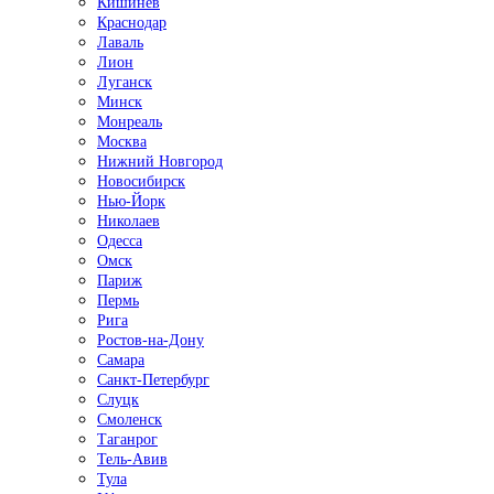
Кишинёв
Краснодар
Лаваль
Лион
Луганск
Минск
Монреаль
Москва
Нижний Новгород
Новосибирск
Нью-Йорк
Николаев
Одесса
Омск
Париж
Пермь
Рига
Ростов-на-Дону
Самара
Санкт-Петербург
Слуцк
Смоленск
Таганрог
Тель-Авив
Тула