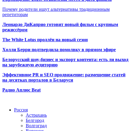
Почему родители ищут альтернативы традиционным
репетиторам
Леонардо ДиКаприо готовит новый фильм с крупным
режиссёром
The White Lotus продлён на новый сезон
Холли Берри подтвердила помолвк
у в прямом эфире
Белорусский шоу-бизнес и экспорт контента: есть ли выход
на зарубежную аудиторию
Эффективное PR и SEO продвижение:
размещение статей
на десятках порталов в Беларуси
Радио Аплюс Beat
Радио по странам
Россия
Астрахань
Белгород
Волгоград
Воронеж