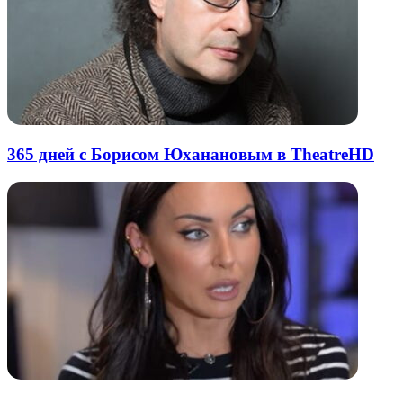
365 дней с Борисом Юханановым в TheatreHD