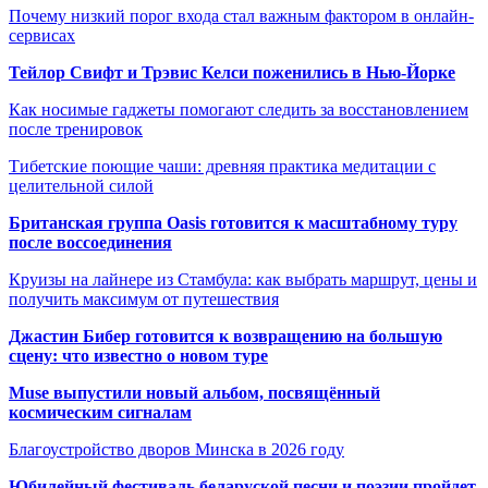
Почему низкий порог входа стал важным фактором в онлайн-
сервисах
Тейлор Свифт и Трэвис Келси поженились в Нью-Йорке
Как носимые гаджеты помогают следить за восстановлением
после тренировок
Тибетские поющие чаши: древняя практика медитации с
целительной силой
Британская группа Oasis готовится к масштабному туру
после воссоединения
Круизы на лайнере из Стамбула: как выбрать маршрут, цены и
получить максимум от путешествия
Джастин Бибер готовится к возвращению на большую
сцену: что известно о новом туре
Muse выпустили новый альбом, посвящённый
космическим сигналам
Благоустройство дворов Минска в 2026 году
Юбилейный фестиваль беларуской песни и поэзии пройдет