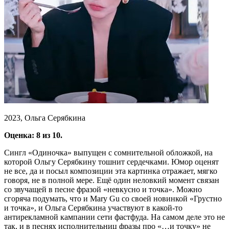
2023, Ольга Серябкина
Оценка: 8 из 10.
Сингл «Одиночка» выпущен с сомнительной обложкой, на
которой Ольгу Серябкину тошнит сердечками. Юмор оценят
не все, да и посыл композиции эта картинка отражает, мягко
говоря, не в полной мере. Ещё один неловкий момент связан
со звучащей в песне фразой «невкусно и точка». Можно
сгоряча подумать, что и Mary Gu со своей новинкой «Грустно
и точка», и Ольга Серябкина участвуют в какой-то
антирекламной кампании сети фастфуда. На самом деле это не
так, и в песнях исполнительниц фразы про «…и точку» не