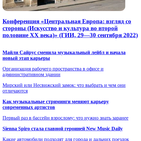
Конференция «Центральная Европа: взгляд со
стороны (Искусство и культура во второй
половине XX века)» (ГИИ, 29—30 сентября 2022)
Майли Сайрус сменила музыкальный лейбл и начала
новый этап карьеры
Организация рабочего пространства в офисе и
административном здании
Мирский или Несвижский замок: что выбрать и чем они
отличаются
Как музыкальные стриминги меняют карьеру
современных артистов
Первый раз в бассейн взрослому: что нужно знать заранее
Sienna Spiro стала главной героиней New Music Daily
Какие автомобили подходят для города и дальних поездок