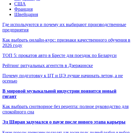
США
Франция
Швейцария
Где используются и почему их выбирают производственные
предприятия
Как выбрать онлайн-курс: признаки качественного обучения в
2026 году
ТОП 5: прокатов авто в Бресте для поездок по Беларуси
Рейтинг ритуальных агентств в Дзержинске
Почему подготовку к ЦТ и ЦЭ лучше начинать летом, а не
осенью
В мировой музыкальной индустрии появится новый
гигант
Как выбрать снотворное без рецепта: полное руководство для
спокойного сна
Эд Ширан задумался о паузе после нового этапа карьеры
Какие породы древесины подходят для доски пола: полный разбор и выбор