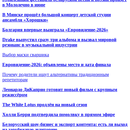
в Молодечно в июне
В Минске прошёл большой концерт детской студии
ансамбля «Хорошки»
Болгария впервые выиграла «Евровидение-2026»
Drake выпустил сразу три альбома и вызвал мировой
резонанс в музыкальной индустрии
Выбор маски сварщика
Евровидение-2026: объявлены место и дата финала
Почему родители ищут альтернативы традиционным
репетиторам
Леонардо ДиКаприо готовит новый фильм с крупным
режиссёром
The White Lotus продлён на новый сезон
Холли Берри подтвердила помолвк
у в прямом эфире
Белорусский шоу-бизнес и экспорт контента: есть ли выход
на зарубежную аудиторию