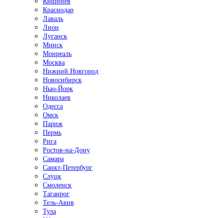
Кишинёв
Краснодар
Лаваль
Лион
Луганск
Минск
Монреаль
Москва
Нижний Новгород
Новосибирск
Нью-Йорк
Николаев
Одесса
Омск
Париж
Пермь
Рига
Ростов-на-Дону
Самара
Санкт-Петербург
Слуцк
Смоленск
Таганрог
Тель-Авив
Тула