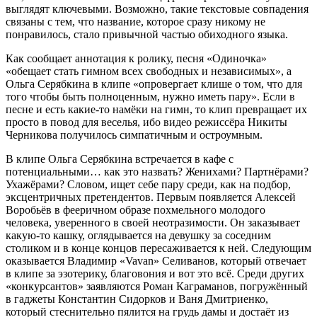
выглядят ключевыми. Возможно, такие текстовые совпадения
связаны с тем, что название, которое сразу никому не
понравилось, стало привычной частью обиходного языка.
Как сообщает аннотация к ролику, песня «Одиночка»
«обещает стать гимном всех свободных и независимых», а
Ольга Серябкина в клипе «опровергает клише о том, что для
того чтобы быть полноценным, нужно иметь пару». Если в
песне и есть какие-то намёки на гимн, то клип превращает их
просто в повод для веселья, ибо видео режиссёра Никиты
Черникова получилось симпатичным и остроумным.
В клипе Ольга Серябкина встречается в кафе с
потенциальными… как это назвать? Женихами? Партнёрами?
Ухажёрами? Словом, ищет себе пару среди, как на подбор,
эксцентричных претендентов. Первым появляется Алексей
Воробьёв в фееричном образе похмельного молодого
человека, уверенного в своей неотразимости. Он заказывает
какую-то кашку, оглядывается на девушку за соседним
столиком и в конце концов пересаживается к ней. Следующим
оказывается Владимир «Vavan» Селиванов, который отвечает
в клипе за эзотерику, благовония и вот это всё. Среди других
«конкурсантов» заявляются Роман Каграманов, погружённый
в гаджеты Константин Сидорков и Ваня Дмитриенко,
который стеснительно пялится на грудь дамы и достаёт из