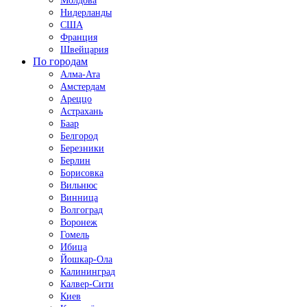
Молдова
Нидерланды
США
Франция
Швейцария
По городам
Алма-Ата
Амстердам
Ареццо
Астрахань
Баар
Белгород
Березники
Берлин
Борисовка
Вильнюс
Винница
Волгоград
Воронеж
Гомель
Ибица
Йошкар-Ола
Калининград
Калвер-Сити
Киев