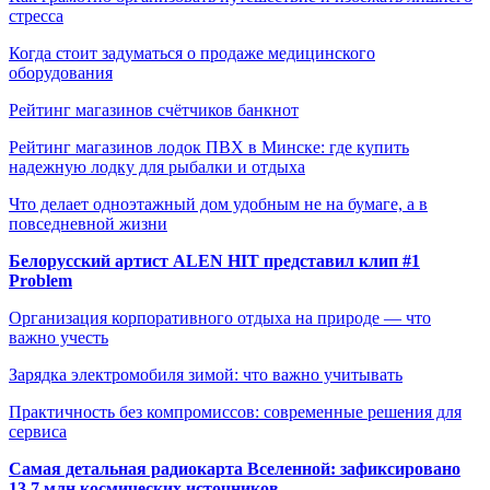
стресса
Когда стоит задуматься о продаже медицинского
оборудования
Рейтинг магазинов счётчиков банкнот
Рейтинг магазинов лодок ПВХ в Минске: где купить
надежную лодку для рыбалки и отдыха
Что делает одноэтажный дом удобным не на бумаге, а в
повседневной жизни
Белорусский артист ALEN HIT представил клип #1
Problem
Организация корпоративного отдыха на природе — что
важно учесть
Зарядка электромобиля зимой: что важно учитывать
Практичность без компромиссов: современные решения для
сервиса
Самая детальная радиокарта Вселенной: зафиксировано
13,7 млн космических источников