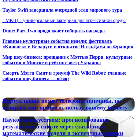
Taylor Swift завершила очередной этап мирового тура
ТМКЩ – универсальный материал для агрессивной среды
Dune: Part Two продолжает собирать награды
Главные культурные события недели: фестиваль
«Киновек» в Беларуси и открытие Нотр-Дама во Франции
Мир шоу-бизнеса: прощание с Мэттью Перри, культурные
события в Минске и рейтинг звезд Украины
Смерть Мэгги Смит и триумф The Wild Robot: главные
события шоу-бизнеса — обзор
Популярные радиостанции
Виртуальный
Виртуальный номер телефона: причины, по
номер
которым они приносят пользу вашему бизнесу
телефона:
причины,
Наукой
Наукой и искусством: прогнозирование
по
и
результатов в спорте через статистику,
которым
искусством:
математические модели и экспертные оценки
они
прогнозирование