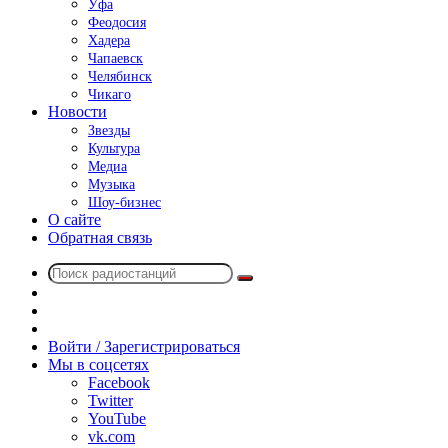
Уфа
Феодосия
Хадера
Чапаевск
Челябинск
Чикаго
Новости
Звезды
Культура
Медиа
Музыка
Шоу-бизнес
О сайте
Обратная связь
Поиск
Switch
радиостанций
skin
Sidebar
Случайное
радио
Войти / Зарегистрироваться
Мы в соцсетях
Facebook
Twitter
YouTube
vk.com