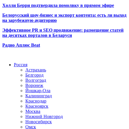
Холли Берри подтвердила помолвк
у в прямом эфире
Белорусский шоу-бизнес и экспорт контента: есть ли выход
на зарубежную аудиторию
Эффективное PR и SEO продвижение:
размещение статей
на десятках порталов в Беларуси
Радио Аплюс Beat
Радио по странам
Россия
Астрахань
Белгород
Волгоград
Воронеж
Йошкар-Ола
Калининград
Краснодар
Красноярск
Москва
Нижний Новгород
Новосибирск
Омск