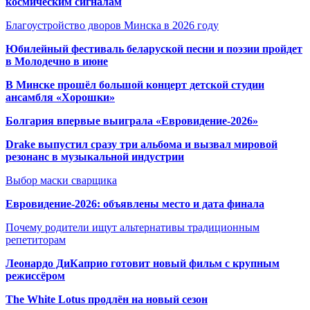
космическим сигналам
Благоустройство дворов Минска в 2026 году
Юбилейный фестиваль беларуской песни и поэзии пройдет
в Молодечно в июне
В Минске прошёл большой концерт детской студии
ансамбля «Хорошки»
Болгария впервые выиграла «Евровидение-2026»
Drake выпустил сразу три альбома и вызвал мировой
резонанс в музыкальной индустрии
Выбор маски сварщика
Евровидение-2026: объявлены место и дата финала
Почему родители ищут альтернативы традиционным
репетиторам
Леонардо ДиКаприо готовит новый фильм с крупным
режиссёром
The White Lotus продлён на новый сезон