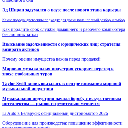
спокойного сна
Эд Ширан задумался о паузе после нового этапа карьеры
Какие породы древесины подходят для доски пола: полный разбор и выбор
Как продлить срок службы домашнего и рабочего компьютера
без лишних затрат
Взыскание задолженности с юридических лиц: стратегия
возврата активов
Почему оценка имущества важна перед продажей
Мировая музыкальная индустрия ускоряет переход к
эпохе глобальных туров
Taylor Swift вновь оказалась в центре внимания мировой
музыкальной индустрии
Музыкальная индустрия начала борьбу с искусственным
интеллектом — рынок стремительно меняется
Li Auto в Беларуси: официальный дистрибьютор 2026
Оборудование для производства: повышение эффективности