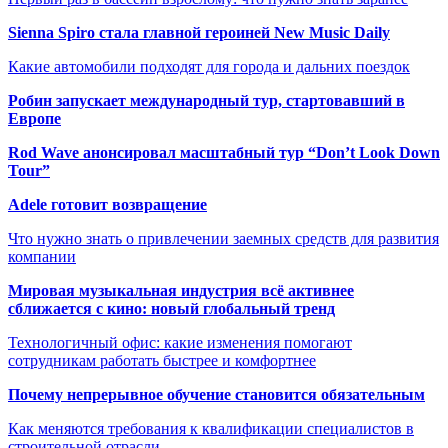
Sienna Spiro стала главной героиней New Music Daily
Какие автомобили подходят для города и дальних поездок
Робин запускает международный тур, стартовавший в
Европе
Rod Wave анонсировал масштабный тур “Don’t Look Down
Tour”
Adele готовит возвращение
Что нужно знать о привлечении заемных средств для развития
компании
Мировая музыкальная индустрия всё активнее
сближается с кино: новый глобальный тренд
Технологичный офис: какие изменения помогают
сотрудникам работать быстрее и комфортнее
Почему непрерывное обучение становится обязательным
Как меняются требования к квалификации специалистов в
строительной отрасли