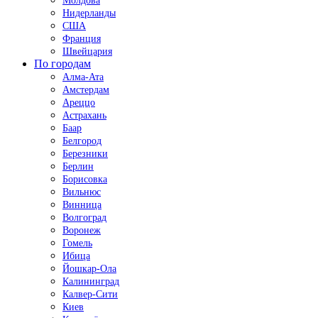
Молдова
Нидерланды
США
Франция
Швейцария
По городам
Алма-Ата
Амстердам
Ареццо
Астрахань
Баар
Белгород
Березники
Берлин
Борисовка
Вильнюс
Винница
Волгоград
Воронеж
Гомель
Ибица
Йошкар-Ола
Калининград
Калвер-Сити
Киев