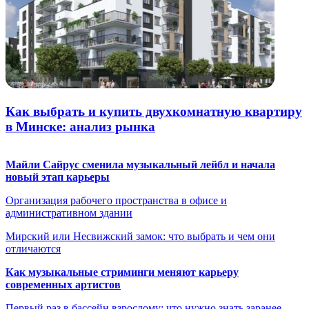
Как выбрать и купить двухкомнатную квартиру
в Минске: анализ рынка
Майли Сайрус сменила музыкальный лейбл и начала
новый этап карьеры
Организация рабочего пространства в офисе и
административном здании
Мирский или Несвижский замок: что выбрать и чем они
отличаются
Как музыкальные стриминги меняют карьеру
современных артистов
Первый раз в бассейн взрослому: что нужно знать заранее