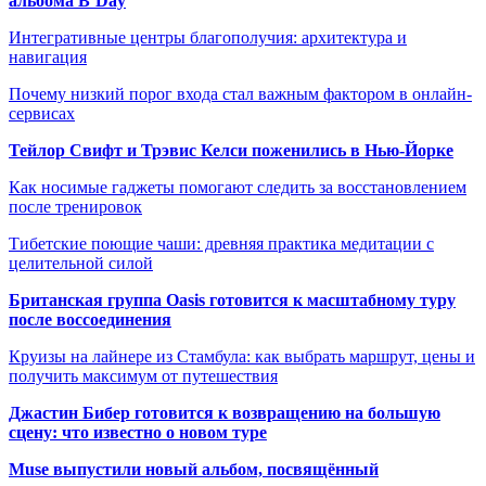
альбома B’Day
Интегративные центры благополучия: архитектура и
навигация
Почему низкий порог входа стал важным фактором в онлайн-
сервисах
Тейлор Свифт и Трэвис Келси поженились в Нью-Йорке
Как носимые гаджеты помогают следить за восстановлением
после тренировок
Тибетские поющие чаши: древняя практика медитации с
целительной силой
Британская группа Oasis готовится к масштабному туру
после воссоединения
Круизы на лайнере из Стамбула: как выбрать маршрут, цены и
получить максимум от путешествия
Джастин Бибер готовится к возвращению на большую
сцену: что известно о новом туре
Muse выпустили новый альбом, посвящённый