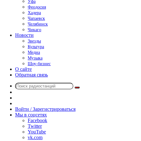
Уфа
Феодосия
Хадера
Чапаевск
Челябинск
Чикаго
Новости
Звезды
Культура
Медиа
Музыка
Шоу-бизнес
О сайте
Обратная связь
Поиск
Switch
радиостанций
skin
Sidebar
Случайное
радио
Войти / Зарегистрироваться
Мы в соцсетях
Facebook
Twitter
YouTube
vk.com