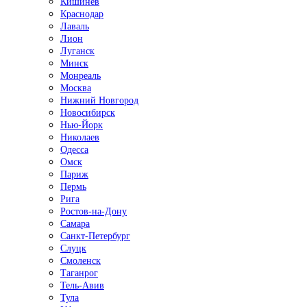
Кишинёв
Краснодар
Лаваль
Лион
Луганск
Минск
Монреаль
Москва
Нижний Новгород
Новосибирск
Нью-Йорк
Николаев
Одесса
Омск
Париж
Пермь
Рига
Ростов-на-Дону
Самара
Санкт-Петербург
Слуцк
Смоленск
Таганрог
Тель-Авив
Тула