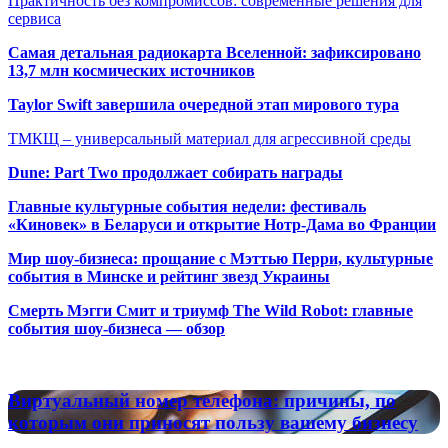
Практичность без компромиссов: современные решения для
сервиса
Самая детальная радиокарта Вселенной: зафиксировано
13,7 млн космических источников
Taylor Swift завершила очередной этап мирового тура
ТМКЩ – универсальный материал для агрессивной среды
Dune: Part Two продолжает собирать награды
Главные культурные события недели: фестиваль
«Киновек» в Беларуси и открытие Нотр-Дама во Франции
Мир шоу-бизнеса: прощание с Мэттью Перри, культурные
события в Минске и рейтинг звезд Украины
Смерть Мэгги Смит и триумф The Wild Robot: главные
события шоу-бизнеса — обзор
Популярные радиостанции
Виртуальный
Виртуальный номер телефона: причины, по
номер
которым они приносят пользу вашему бизнесу
телефона: