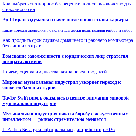
Как выбрать снотворное без рецепта: полное руководство для
спокойного сна
Эд Ширан задумался о паузе после нового этапа карьеры
Какие породы древесины подходят для доски пола: полный разбор и выбор
Как продлить срок службы домашнего и рабочего компьютера
без лишних затрат
Взыскание задолженности с юридических лиц: стратегия
возврата активов
Почему оценка имущества важна перед продажей
Мировая музыкальная индустрия ускоряет переход к
эпохе глобальных туров
Taylor Swift вновь оказалась в центре внимания мировой
музыкальной индустрии
Музыкальная индустрия начала борьбу с искусственным
интеллектом — рынок стремительно меняется
Li Auto в Беларуси: официальный дистрибьютор 2026