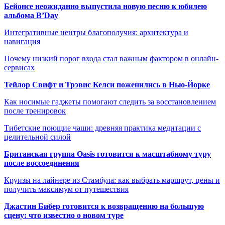
Бейонсе неожиданно выпустила новую песню к юбилею
альбома B’Day
Интегративные центры благополучия: архитектура и
навигация
Почему низкий порог входа стал важным фактором в онлайн-
сервисах
Тейлор Свифт и Трэвис Келси поженились в Нью-Йорке
Как носимые гаджеты помогают следить за восстановлением
после тренировок
Тибетские поющие чаши: древняя практика медитации с
целительной силой
Британская группа Oasis готовится к масштабному туру
после воссоединения
Круизы на лайнере из Стамбула: как выбрать маршрут, цены и
получить максимум от путешествия
Джастин Бибер готовится к возвращению на большую
сцену: что известно о новом туре