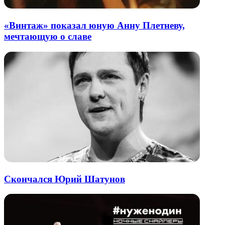
«Винтаж» показал юную Анну Плетневу,
мечтающую о славе
Скончался Юрий Шатунов