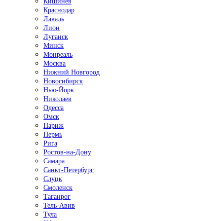
Кишинёв
Краснодар
Лаваль
Лион
Луганск
Минск
Монреаль
Москва
Нижний Новгород
Новосибирск
Нью-Йорк
Николаев
Одесса
Омск
Париж
Пермь
Рига
Ростов-на-Дону
Самара
Санкт-Петербург
Слуцк
Смоленск
Таганрог
Тель-Авив
Тула