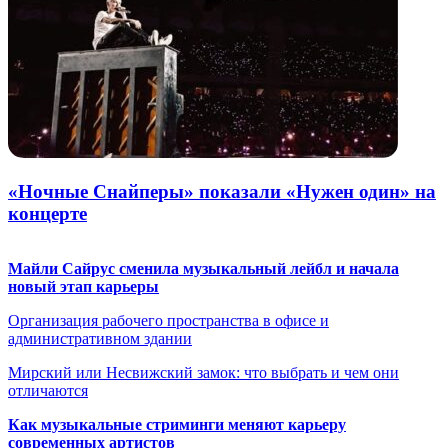
«Ночные Снайперы» показали «Нужен один» на
концерте
Майли Сайрус сменила музыкальный лейбл и начала
новый этап карьеры
Организация рабочего пространства в офисе и
административном здании
Мирский или Несвижский замок: что выбрать и чем они
отличаются
Как музыкальные стриминги меняют карьеру
современных артистов