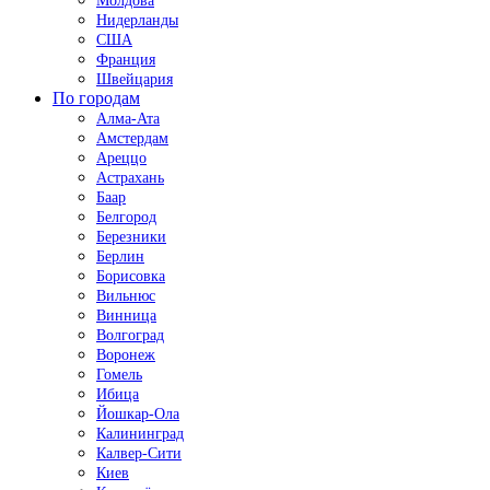
Молдова
Нидерланды
США
Франция
Швейцария
По городам
Алма-Ата
Амстердам
Ареццо
Астрахань
Баар
Белгород
Березники
Берлин
Борисовка
Вильнюс
Винница
Волгоград
Воронеж
Гомель
Ибица
Йошкар-Ола
Калининград
Калвер-Сити
Киев