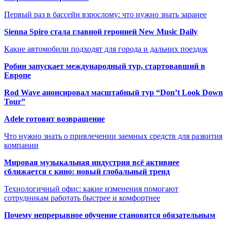
Первый раз в бассейн взрослому: что нужно знать заранее
Sienna Spiro стала главной героиней New Music Daily
Какие автомобили подходят для города и дальних поездок
Робин запускает международный тур, стартовавший в
Европе
Rod Wave анонсировал масштабный тур “Don’t Look Down
Tour”
Adele готовит возвращение
Что нужно знать о привлечении заемных средств для развития
компании
Мировая музыкальная индустрия всё активнее
сближается с кино: новый глобальный тренд
Технологичный офис: какие изменения помогают
сотрудникам работать быстрее и комфортнее
Почему непрерывное обучение становится обязательным