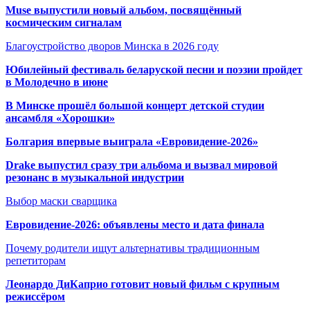
Muse выпустили новый альбом, посвящённый
космическим сигналам
Благоустройство дворов Минска в 2026 году
Юбилейный фестиваль беларуской песни и поэзии пройдет
в Молодечно в июне
В Минске прошёл большой концерт детской студии
ансамбля «Хорошки»
Болгария впервые выиграла «Евровидение-2026»
Drake выпустил сразу три альбома и вызвал мировой
резонанс в музыкальной индустрии
Выбор маски сварщика
Евровидение-2026: объявлены место и дата финала
Почему родители ищут альтернативы традиционным
репетиторам
Леонардо ДиКаприо готовит новый фильм с крупным
режиссёром