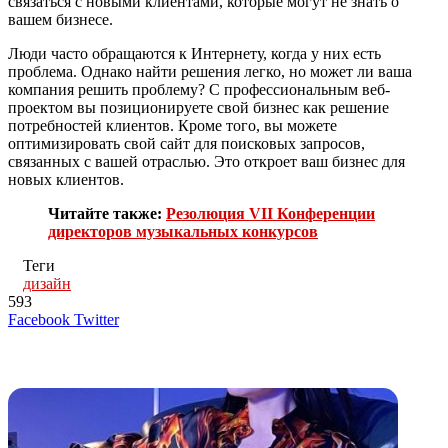
связаться с новыми клиентами, которые могут не знать о
вашем бизнесе.
Люди часто обращаются к Интернету, когда у них есть
проблема. Однако найти решения легко, но может ли ваша
компания решить проблему? С профессиональным веб-
проектом вы позиционируете свой бизнес как решение
потребностей клиентов. Кроме того, вы можете
оптимизировать свой сайт для поисковых запросов,
связанных с вашей отраслью. Это откроет ваш бизнес для
новых клиентов.
Читайте также:
Резолюция VII Конференции
директоров музыкальных конкурсов
Теги
дизайн
593
LinkedIn
Tumblr
Reddit
Вконтакте
Одноклассники
Skype
Messenger
Messenger
WhatsApp
Telegram
Viber
Line
Поделиться
Печатать
Facebook
Twitter
через
электронную
Похожие радио
почту