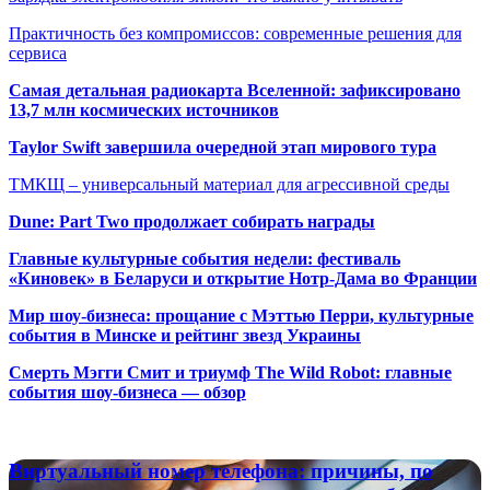
Практичность без компромиссов: современные решения для
сервиса
Самая детальная радиокарта Вселенной: зафиксировано
13,7 млн космических источников
Taylor Swift завершила очередной этап мирового тура
ТМКЩ – универсальный материал для агрессивной среды
Dune: Part Two продолжает собирать награды
Главные культурные события недели: фестиваль
«Киновек» в Беларуси и открытие Нотр-Дама во Франции
Мир шоу-бизнеса: прощание с Мэттью Перри, культурные
события в Минске и рейтинг звезд Украины
Смерть Мэгги Смит и триумф The Wild Robot: главные
события шоу-бизнеса — обзор
Популярные радиостанции
Виртуальный
Виртуальный номер телефона: причины, по
номер