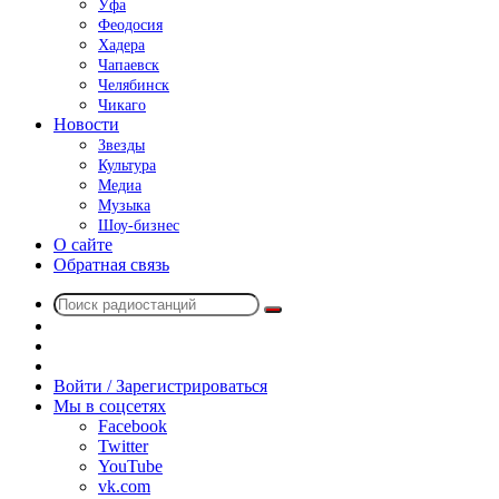
Уфа
Феодосия
Хадера
Чапаевск
Челябинск
Чикаго
Новости
Звезды
Культура
Медиа
Музыка
Шоу-бизнес
О сайте
Обратная связь
Поиск
Switch
радиостанций
skin
Sidebar
Случайное
радио
Войти / Зарегистрироваться
Мы в соцсетях
Facebook
Twitter
YouTube
vk.com