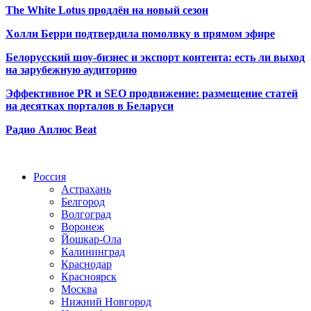
The White Lotus продлён на новый сезон
Холли Берри подтвердила помолвк
у в прямом эфире
Белорусский шоу-бизнес и экспорт контента: есть ли выход
на зарубежную аудиторию
Эффективное PR и SEO продвижение:
размещение статей
на десятках порталов в Беларуси
Радио Аплюс Beat
Радио по странам
Россия
Астрахань
Белгород
Волгоград
Воронеж
Йошкар-Ола
Калининград
Краснодар
Красноярск
Москва
Нижний Новгород