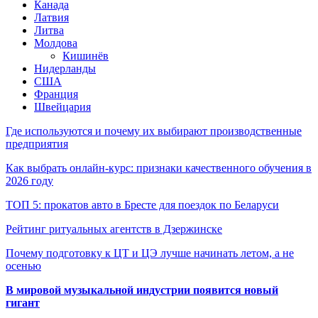
Канада
Латвия
Литва
Молдова
Кишинёв
Нидерланды
США
Франция
Швейцария
Где используются и почему их выбирают производственные
предприятия
Как выбрать онлайн-курс: признаки качественного обучения в
2026 году
ТОП 5: прокатов авто в Бресте для поездок по Беларуси
Рейтинг ритуальных агентств в Дзержинске
Почему подготовку к ЦТ и ЦЭ лучше начинать летом, а не
осенью
В мировой музыкальной индустрии появится новый
гигант