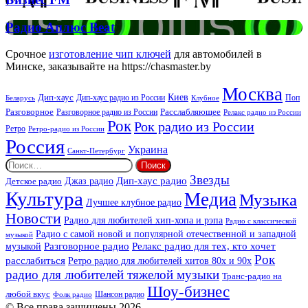
FM
Радио
Радио Аплюс Beat
Аплюс
Beat
Срочное
изготовление чип ключей
для автомобилей в
Минске, заказывайте на https://chasmaster.by
Москва
Киев
Дип-хаус
Дип-хаус радио из России
Клубное
Поп
Беларусь
Разговорное
Расслабляющее
Разговорное радио из России
Релакс радио из России
Рок
Рок радио из России
Ретро
Ретро-радио из России
Россия
Украина
Санкт-Петербург
Найти:
Звезды
Дип-хаус радио
Джаз радио
Детское радио
Культура
Медиа
Музыка
Лучшее клубное радио
Новости
Радио для любителей хип-хопа и рэпа
Радио с классической
Радио с самой новой и популярной отечественной и западной
музыкой
музыкой
Разговорное радио
Релакс радио для тех, кто хочет
Рок
расслабиться
Ретро радио для любителей хитов 80х и 90х
радио для любителей тяжелой музыки
Транс-радио на
Шоу-бизнес
любой вкус
Шансон радио
Фолк радио
© Все права защищены 2026