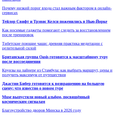
Почему низкий порог входа стал важным фактором в онлайн-
сервисах
Тейлор Свифт и Трэвис Келси поженились в Нью-Йорке
Как носимые гаджеты помогают следить за восстановлением
после тренировок
Тибетские поющие чаши: древняя практика медитации с
целительной силой
Британская группа Oasis готовится к масштабному туру
после воссоединения
Круизы на лайнере из Стамбула: как выбрать маршрут, цены и
получить максимум от путешествия
Джастин Бибер готовится к возвращению на большую
сцену: что известно о новом туре
Muse выпустили новый альбом, посвящённый
космическим сигналам
Благоустройство дворов Минска в 2026 году