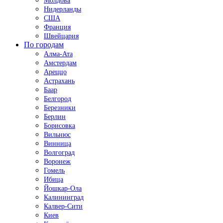
Молдова
Нидерланды
США
Франция
Швейцария
По городам
Алма-Ата
Амстердам
Ареццо
Астрахань
Баар
Белгород
Березники
Берлин
Борисовка
Вильнюс
Винница
Волгоград
Воронеж
Гомель
Ибица
Йошкар-Ола
Калининград
Калвер-Сити
Киев