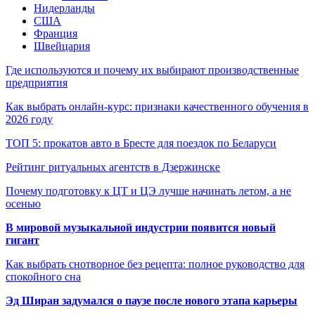
Нидерланды
США
Франция
Швейцария
Где используются и почему их выбирают производственные
предприятия
Как выбрать онлайн-курс: признаки качественного обучения в
2026 году
ТОП 5: прокатов авто в Бресте для поездок по Беларуси
Рейтинг ритуальных агентств в Дзержинске
Почему подготовку к ЦТ и ЦЭ лучше начинать летом, а не
осенью
В мировой музыкальной индустрии появится новый
гигант
Как выбрать снотворное без рецепта: полное руководство для
спокойного сна
Эд Ширан задумался о паузе после нового этапа карьеры