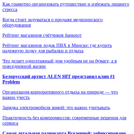
Как грамотно организовать путешествие и избежать лишнего
стресса
Когда стоит задуматься о продаже медицинского
оборудования
Рейтинг магазинов счётчиков банкнот
Рейтинг магазинов лодок ПВХ в Минске: где купить
надежную лодку для рыбалки и отдыха
Что делает одноэтажный дом удобным не на бумаге, а в
повседневной жизни
Белорусский артист ALEN HIT представил клип #1
Problem
Организация корпоративного отдыха на природе — что
важно учесть
Зарядка электромобиля зимой: что важно учитывать
Практичность без компромиссов: современные решения для
сервиса
Самая детальная радиокарта Вселенной: зафиксировано