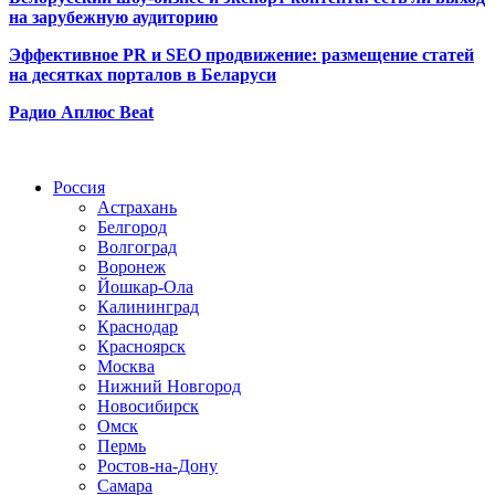
на зарубежную аудиторию
Эффективное PR и SEO продвижение:
размещение статей
на десятках порталов в Беларуси
Радио Аплюс Beat
Радио по странам
Россия
Астрахань
Белгород
Волгоград
Воронеж
Йошкар-Ола
Калининград
Краснодар
Красноярск
Москва
Нижний Новгород
Новосибирск
Омск
Пермь
Ростов-на-Дону
Самара