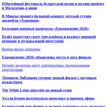
Юбилейный фестиваль беларуской песни и поэзии пройдет
в Молодечно в июне
В Минске прошёл большой концерт детской студии
ансамбля «Хорошки»
Болгария впервые выиграла «Евровидение-2026»
Drake выпустил сразу три альбома и вызвал мировой
резонанс в музыкальной индустрии
Выбор маски сварщика
Евровидение-2026: объявлены место и дата финала
Почему родители ищут альтернативы традиционным
репетиторам
Леонардо ДиКаприо готовит новый фильм с крупным
режиссёром
The White Lotus продлён на новый сезон
Холли Берри подтвердила помолвк
у в прямом эфире
Белорусский шоу-бизнес и экспорт контента: есть ли выход