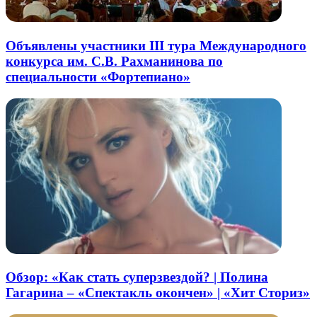
Объявлены участники III тура Международного
конкурса им. С.В. Рахманинова по
специальности «Фортепиано»
Обзор: «Как стать суперзвездой? | Полина
Гагарина – «Спектакль окончен» | «Хит Сториз»