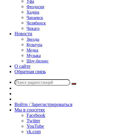
Уфа
Феодосия
Хадера
Чапаевск
Челябинск
Чикаго
Новости
Звезды
Культура
Медиа
Музыка
Шоу-бизнес
О сайте
Обратная связь
Поиск
Switch
радиостанций
skin
Sidebar
Случайное
радио
Войти / Зарегистрироваться
Мы в соцсетях
Facebook
Twitter
YouTube
vk.com