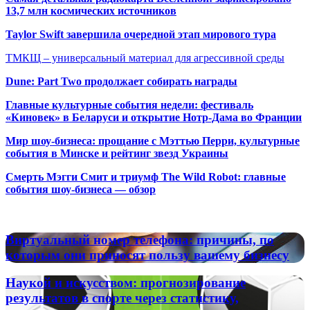
13,7 млн космических источников
Taylor Swift завершила очередной этап мирового тура
ТМКЩ – универсальный материал для агрессивной среды
Dune: Part Two продолжает собирать награды
Главные культурные события недели: фестиваль
«Киновек» в Беларуси и открытие Нотр-Дама во Франции
Мир шоу-бизнеса: прощание с Мэттью Перри, культурные
события в Минске и рейтинг звезд Украины
Смерть Мэгги Смит и триумф The Wild Robot: главные
события шоу-бизнеса — обзор
Популярные радиостанции
Виртуальный
Виртуальный номер телефона: причины, по
номер
которым они приносят пользу вашему бизнесу
телефона:
причины,
Наукой
Наукой и искусством: прогнозирование
по
и
результатов в спорте через статистику,
которым
искусством: