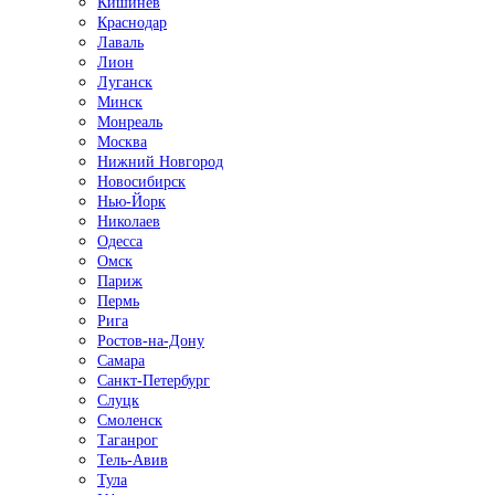
Кишинёв
Краснодар
Лаваль
Лион
Луганск
Минск
Монреаль
Москва
Нижний Новгород
Новосибирск
Нью-Йорк
Николаев
Одесса
Омск
Париж
Пермь
Рига
Ростов-на-Дону
Самара
Санкт-Петербург
Слуцк
Смоленск
Таганрог
Тель-Авив
Тула