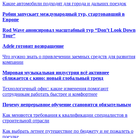
Какие автомобили подходят для города и дальних поездок
Робин запускает международный тур, стартовавший в
Европе
Rod Wave анонсировал масштабный тур “Don’t Look Down
Tour”
Adele готовит возвращение
Что нужно знать о привлечении заемных средств для развития
компании
Мировая музыкальная индустрия всё активнее
сближается с кино: новый глобальный тренд
Технологичный офис: какие изменения помогают
сотрудникам работать быстрее и комфортнее
Почему непрерывное обучение становится обязательным
Как меняются требования к квалификации специалистов в
строительной отрасли
Как выбрать летнее путешествие по бюджету и не пожалеть о
поездке