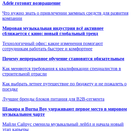
Adele готовит возвращение
Что нужно знать о привлечении заемных средств для развития
компании
Мировая музыкальная индустрия всё активнее
сближается с кино: новый глобальный тренд
Технологичный офис: какие изменения помогают
сотрудникам работать быстрее и комфортнее
Почему непрерывное обучение становится обязательным
Как меняются требования к квалификации специалистов в
строительной отрасли
Как выбрать летнее путешествие по бюджету и не пожалеть о
поездке
Лучшие бренды блоков питания для B2B-сегмента
Шакира и Burna Boy удерживают первое место в мировом
музыкальном чарте
Майли Сайрус сменила музыкальный лейбл и начала новый
этап карьеры