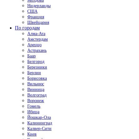
Молдова
Нидерланды
США
Франция
Швейцария
По городам
Алма-Ата
Амстердам
Ареццо
Астрахань
Баар
Белгород
Березники
Берлин
Борисовка
Вильнюс
Винница
Волгоград
Воронеж
Гомель
Ибица
Йошкар-Ола
Калининград
Калвер-Сити
Киев