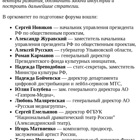
векторы развития, обозначить задачи индустрии и
построить дальнейшие стратегии
.
В оргкомитет по подготовке форума вошли:
Сергей Новиков
— начальник управления президента
РФ по общественным проектам,
Александр Журавский
— заместитель начальника
управления президента РФ по общественным проектам,
Алексей Русских
— губернатор Ульяновской области,
Роман Карманов
— генеральный директор
Президентского фонда культурных инициатив,
Надежда Преподобная
— статс-секретарь, заместитель
Министра культуры РФ,
Надежда Бойчевски
— директор департамента
цифровой дистрибьюции и лейбл-сервисов МТС,
Юлия Голубева
— зам. генерального директора АО
«Газпром-Медиа»,
Любовь Маляревская
— генеральный директор АО
«Русская медиагруппа»,
Сергей Емельянов
— директор ФГБУК
“Национальный драматический театр России”
(Александринский театр),
Игорь Матвиенко
— композитор, продюсер,
заслуженный артист России,
Татьяна Ившина
— исполнительный директор Фонда