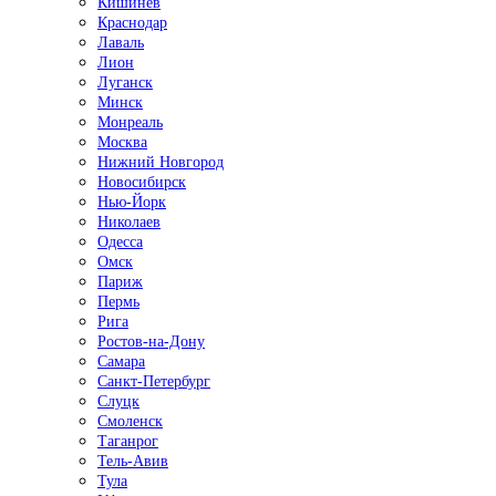
Кишинёв
Краснодар
Лаваль
Лион
Луганск
Минск
Монреаль
Москва
Нижний Новгород
Новосибирск
Нью-Йорк
Николаев
Одесса
Омск
Париж
Пермь
Рига
Ростов-на-Дону
Самара
Санкт-Петербург
Слуцк
Смоленск
Таганрог
Тель-Авив
Тула