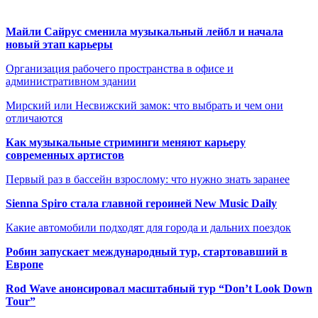
Майли Сайрус сменила музыкальный лейбл и начала
новый этап карьеры
Организация рабочего пространства в офисе и
административном здании
Мирский или Несвижский замок: что выбрать и чем они
отличаются
Как музыкальные стриминги меняют карьеру
современных артистов
Первый раз в бассейн взрослому: что нужно знать заранее
Sienna Spiro стала главной героиней New Music Daily
Какие автомобили подходят для города и дальних поездок
Робин запускает международный тур, стартовавший в
Европе
Rod Wave анонсировал масштабный тур “Don’t Look Down
Tour”