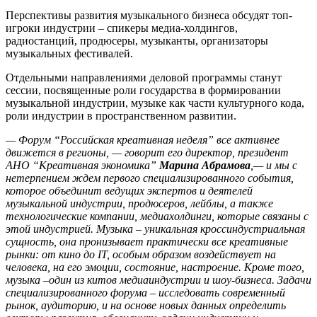
Перспективы развития музыкального бизнеса обсудят топ-
игроки индустрии – спикеры медиа-холдингов,
радиостанций, продюсеры, музыканты, организаторы
музыкальных фестивалей.
Отдельными направлениями деловой программы станут
сессии, посвященные роли государства в формировании
музыкальной индустрии, музыке как части культурного кода,
роли индустрии в пространственном развитии.
— Форум “Российская креативная неделя” все активнее
движется в регионы
, — говорит его директор, президент
АНО “Креативная экономика”
Марина Абрамова
,
— и мы с
нетерпением ждем первого специализированного события,
которое объединит ведущих экспертов и деятелей
музыкальной индустрии, продюсеров, лейблы, а также
технологические компании, медиахолдинги, которые связаны с
этой индустрией. Музыка – уникальная кроссиндустриальная
сущность, она пронизывает практически все креативные
рынки: от кино до IT, особым образом воздействует на
человека, на его эмоции, состояние, настроение. Кроме того,
музыка –
один из китов медиаиндустрии и шоу-бизнеса. Задачи
специализированного форума – исследовать современный
рынок, аудиторию, и на основе новых данных определить