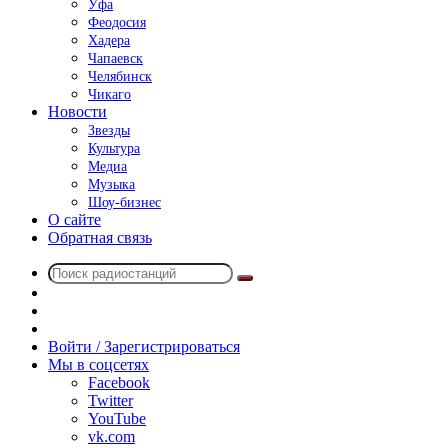
Уфа
Феодосия
Хадера
Чапаевск
Челябинск
Чикаго
Новости
Звезды
Культура
Медиа
Музыка
Шоу-бизнес
О сайте
Обратная связь
Поиск
Switch
радиостанций
skin
Sidebar
Случайное
радио
Войти / Зарегистрироваться
Мы в соцсетях
Facebook
Twitter
YouTube
vk.com