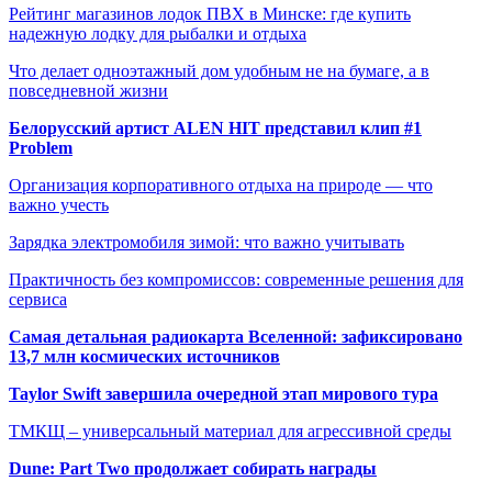
Рейтинг магазинов лодок ПВХ в Минске: где купить
надежную лодку для рыбалки и отдыха
Что делает одноэтажный дом удобным не на бумаге, а в
повседневной жизни
Белорусский артист ALEN HIT представил клип #1
Problem
Организация корпоративного отдыха на природе — что
важно учесть
Зарядка электромобиля зимой: что важно учитывать
Практичность без компромиссов: современные решения для
сервиса
Самая детальная радиокарта Вселенной: зафиксировано
13,7 млн космических источников
Taylor Swift завершила очередной этап мирового тура
ТМКЩ – универсальный материал для агрессивной среды
Dune: Part Two продолжает собирать награды