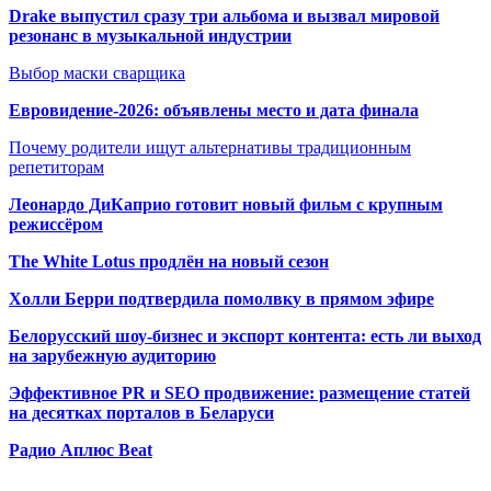
Drake выпустил сразу три альбома и вызвал мировой
резонанс в музыкальной индустрии
Выбор маски сварщика
Евровидение-2026: объявлены место и дата финала
Почему родители ищут альтернативы традиционным
репетиторам
Леонардо ДиКаприо готовит новый фильм с крупным
режиссёром
The White Lotus продлён на новый сезон
Холли Берри подтвердила помолвк
у в прямом эфире
Белорусский шоу-бизнес и экспорт контента: есть ли выход
на зарубежную аудиторию
Эффективное PR и SEO продвижение:
размещение статей
на десятках порталов в Беларуси
Радио Аплюс Beat
Радио по странам