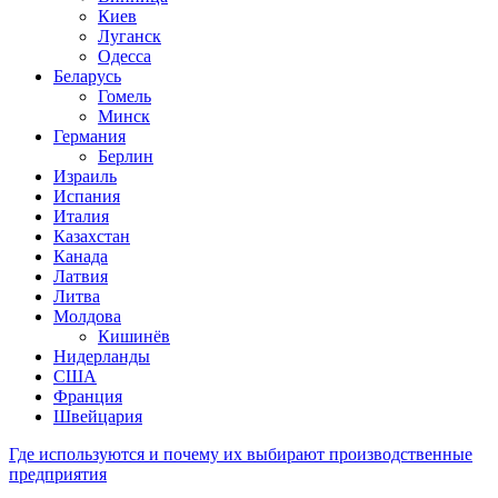
Киев
Луганск
Одесса
Беларусь
Гомель
Минск
Германия
Берлин
Израиль
Испания
Италия
Казахстан
Канада
Латвия
Литва
Молдова
Кишинёв
Нидерланды
США
Франция
Швейцария
Где используются и почему их выбирают производственные
предприятия