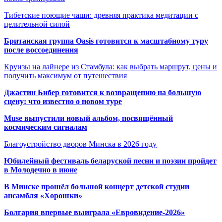
Тибетские поющие чаши: древняя практика медитации с
целительной силой
Британская группа Oasis готовится к масштабному туру
после воссоединения
Круизы на лайнере из Стамбула: как выбрать маршрут, цены и
получить максимум от путешествия
Джастин Бибер готовится к возвращению на большую
сцену: что известно о новом туре
Muse выпустили новый альбом, посвящённый
космическим сигналам
Благоустройство дворов Минска в 2026 году
Юбилейный фестиваль беларуской песни и поэзии пройдет
в Молодечно в июне
В Минске прошёл большой концерт детской студии
ансамбля «Хорошки»
Болгария впервые выиграла «Евровидение-2026»