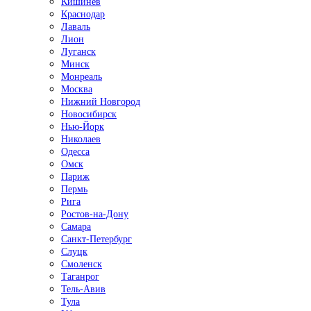
Кишинёв
Краснодар
Лаваль
Лион
Луганск
Минск
Монреаль
Москва
Нижний Новгород
Новосибирск
Нью-Йорк
Николаев
Одесса
Омск
Париж
Пермь
Рига
Ростов-на-Дону
Самара
Санкт-Петербург
Слуцк
Смоленск
Таганрог
Тель-Авив
Тула