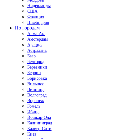
Молдова
Нидерланды
США
Франция
Швейцария
По городам
Алма-Ата
Амстердам
Ареццо
Астрахань
Баар
Белгород
Березники
Берлин
Борисовка
Вильнюс
Винница
Волгоград
Воронеж
Гомель
Ибица
Йошкар-Ола
Калининград
Калвер-Сити
Киев