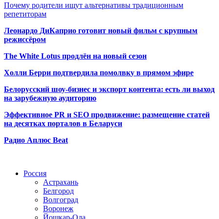
Почему родители ищут альтернативы традиционным
репетиторам
Леонардо ДиКаприо готовит новый фильм с крупным
режиссёром
The White Lotus продлён на новый сезон
Холли Берри подтвердила помолвк
у в прямом эфире
Белорусский шоу-бизнес и экспорт контента: есть ли выход
на зарубежную аудиторию
Эффективное PR и SEO продвижение:
размещение статей
на десятках порталов в Беларуси
Радио Аплюс Beat
Радио по странам
Россия
Астрахань
Белгород
Волгоград
Воронеж
Йошкар-Ола