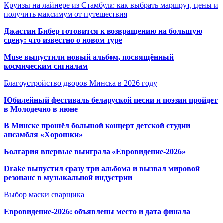
Круизы на лайнере из Стамбула: как выбрать маршрут, цены и
получить максимум от путешествия
Джастин Бибер готовится к возвращению на большую
сцену: что известно о новом туре
Muse выпустили новый альбом, посвящённый
космическим сигналам
Благоустройство дворов Минска в 2026 году
Юбилейный фестиваль беларуской песни и поэзии пройдет
в Молодечно в июне
В Минске прошёл большой концерт детской студии
ансамбля «Хорошки»
Болгария впервые выиграла «Евровидение-2026»
Drake выпустил сразу три альбома и вызвал мировой
резонанс в музыкальной индустрии
Выбор маски сварщика
Евровидение-2026: объявлены место и дата финала