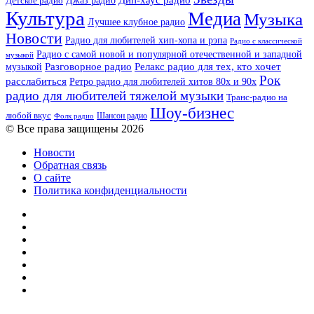
Дип-хаус радио
Джаз радио
Детское радио
Культура
Медиа
Музыка
Лучшее клубное радио
Новости
Радио для любителей хип-хопа и рэпа
Радио с классической
Радио с самой новой и популярной отечественной и западной
музыкой
музыкой
Разговорное радио
Релакс радио для тех, кто хочет
Рок
расслабиться
Ретро радио для любителей хитов 80х и 90х
радио для любителей тяжелой музыки
Транс-радио на
Шоу-бизнес
любой вкус
Шансон радио
Фолк радио
© Все права защищены 2026
Новости
Обратная связь
О сайте
Политика конфиденциальности
Facebook
Twitter
YouTube
vk.com
Одноклассники
Telegram
RSS
Кнопка