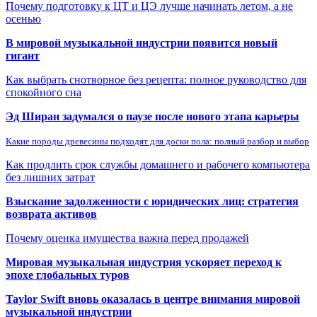
Почему подготовку к ЦТ и ЦЭ лучше начинать летом, а не
осенью
В мировой музыкальной индустрии появится новый
гигант
Как выбрать снотворное без рецепта: полное руководство для
спокойного сна
Эд Ширан задумался о паузе после нового этапа карьеры
Какие породы древесины подходят для доски пола: полный разбор и выбор
Как продлить срок службы домашнего и рабочего компьютера
без лишних затрат
Взыскание задолженности с юридических лиц: стратегия
возврата активов
Почему оценка имущества важна перед продажей
Мировая музыкальная индустрия ускоряет переход к
эпохе глобальных туров
Taylor Swift вновь оказалась в центре внимания мировой
музыкальной индустрии