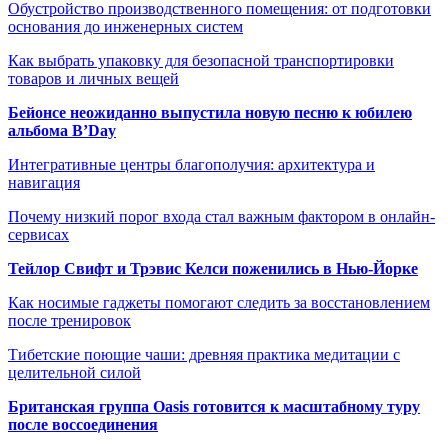
Обустройство производственного помещения: от подготовки
основания до инженерных систем
Как выбрать упаковку для безопасной транспортировки
товаров и личных вещей
Бейонсе неожиданно выпустила новую песню к юбилею
альбома B’Day
Интегративные центры благополучия: архитектура и
навигация
Почему низкий порог входа стал важным фактором в онлайн-
сервисах
Тейлор Свифт и Трэвис Келси поженились в Нью-Йорке
Как носимые гаджеты помогают следить за восстановлением
после тренировок
Тибетские поющие чаши: древняя практика медитации с
целительной силой
Британская группа Oasis готовится к масштабному туру
после воссоединения