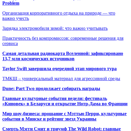
Problem
Организация корпоративного отдыха на природе — что
важно учесть
Зарядка электромобиля зимой: что важно учитывать
Практичность без компромиссов: современные решения для
сервиса
Самая детальная радиокарта Вселенной: зафиксировано
13,7 млн космических источников
Taylor Swift завершила очередной этап мирового тура
ТМКЩ – универсальный материал для агрессивной среды
Dune: Part Two продолжает собирать награды
Главные культурные события недели: фестиваль
«Киновек» в Беларуси и открытие Нотр-Дама во Франции
Мир шоу-бизнеса: прощание с Мэттью Перри, культурные
события в Минске и рейтинг звезд Украины
Смерть Мэгги Смит и триумф The Wild Robot: главные