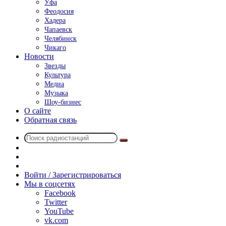
Уфа
Феодосия
Хадера
Чапаевск
Челябинск
Чикаго
Новости
Звезды
Культура
Медиа
Музыка
Шоу-бизнес
О сайте
Обратная связь
Поиск
Switch
радиостанций
skin
Sidebar
Случайное
радио
Войти / Зарегистрироваться
Мы в соцсетях
Facebook
Twitter
YouTube
vk.com