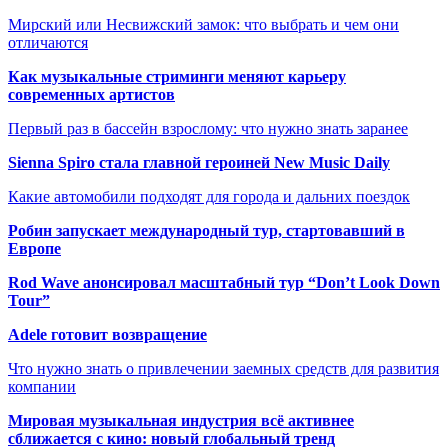
Мирский или Несвижский замок: что выбрать и чем они
отличаются
Как музыкальные стриминги меняют карьеру
современных артистов
Первый раз в бассейн взрослому: что нужно знать заранее
Sienna Spiro стала главной героиней New Music Daily
Какие автомобили подходят для города и дальних поездок
Робин запускает международный тур, стартовавший в
Европе
Rod Wave анонсировал масштабный тур “Don’t Look Down
Tour”
Adele готовит возвращение
Что нужно знать о привлечении заемных средств для развития
компании
Мировая музыкальная индустрия всё активнее
сближается с кино: новый глобальный тренд