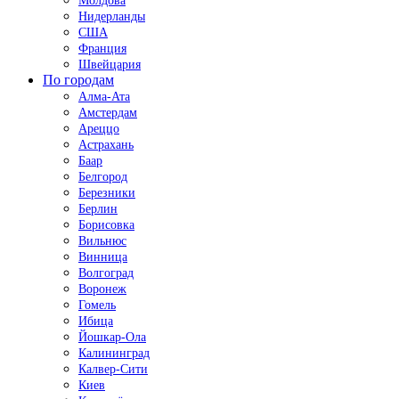
Молдова
Нидерланды
США
Франция
Швейцария
По городам
Алма-Ата
Амстердам
Ареццо
Астрахань
Баар
Белгород
Березники
Берлин
Борисовка
Вильнюс
Винница
Волгоград
Воронеж
Гомель
Ибица
Йошкар-Ола
Калининград
Калвер-Сити
Киев