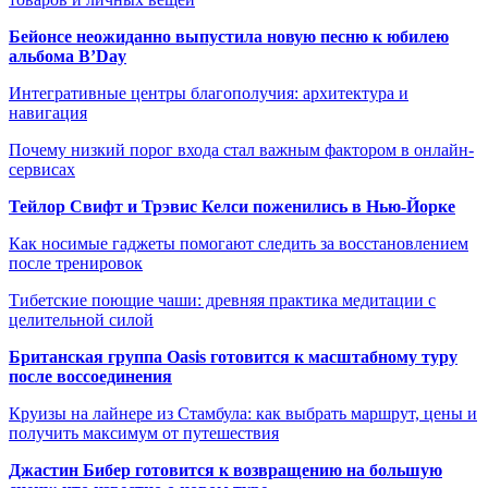
Бейонсе неожиданно выпустила новую песню к юбилею
альбома B’Day
Интегративные центры благополучия: архитектура и
навигация
Почему низкий порог входа стал важным фактором в онлайн-
сервисах
Тейлор Свифт и Трэвис Келси поженились в Нью-Йорке
Как носимые гаджеты помогают следить за восстановлением
после тренировок
Тибетские поющие чаши: древняя практика медитации с
целительной силой
Британская группа Oasis готовится к масштабному туру
после воссоединения
Круизы на лайнере из Стамбула: как выбрать маршрут, цены и
получить максимум от путешествия
Джастин Бибер готовится к возвращению на большую