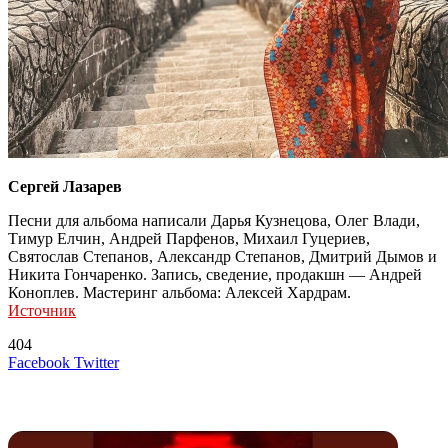
Сергей Лазарев
Песни для альбома написали Дарья Кузнецова, Олег Влади,
Тимур Елчин, Андрей Парфенов, Михаил Гуцериев,
Святослав Степанов, Александр Степанов, Дмитрий Дымов и
Никита Гончаренко. Запись, сведение, продакшн — Андрей
Коноплев. Мастеринг альбома: Алексей Хардрам.
Источник
404
LinkedIn
Tumblr
Reddit
Вконтакте
Одноклассники
Skype
Messenger
Messenger
WhatsApp
Telegram
Viber
Line
Поделиться
Печатать
Facebook
Twitter
через
электронную
Похожие радио
почту