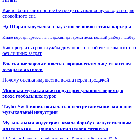
Как выбрать снотворное без рецепта: полное руководство для
спокойного сна
Эд Ширан задумался о паузе после нового этапа карьеры
Какие породы древесины подходят для доски пола: полный разбор и выбор
Как продлить срок службы домашнего и рабочего компьютера
без лишних затрат
Взыскание задолженности с юридических лиц: стратегия
возврата активов
Почему оценка имущества важна перед продажей
Мировая музыкальная индустрия ускоряет переход к
эпохе глобальных туров
Taylor Swift вновь оказалась в центре внимания мировой
музыкальной индустрии
Музыкальная индустрия начала борьбу с искусственным
интеллектом — рынок стремительно меняется
Li Auto в Беларуси: официальный дистрибьютор 2026