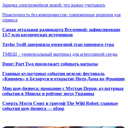
Зарядка электромобиля зимой: что важно учитывать
Практичность без компромиссов: современные решения для
сервиса
Самая детальная радиокарта Вселенной: зафиксировано
13,7 млн космических источников
Taylor Swift завершила очередной этап мирового тура
ТМКЩ – универсальный материал для агрессивной среды
Dune: Part Two продолжает собирать награды
Главные культурные события недели: фестиваль
«Киновек» в Беларуси и открытие Нотр-Дама во Франции
Мир шоу-бизнеса: прощание с Мэттью Перри, культурные
события в Минске и рейтинг звезд Украины
Смерть Мэгги Смит и триумф The Wild Robot: главные
события шоу-бизнеса — обзор
Популярные радиостанции