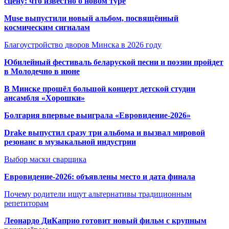
сцену: что известно о новом туре
Muse выпустили новый альбом, посвящённый
космическим сигналам
Благоустройство дворов Минска в 2026 году
Юбилейный фестиваль беларуской песни и поэзии пройдет
в Молодечно в июне
В Минске прошёл большой концерт детской студии
ансамбля «Хорошки»
Болгария впервые выиграла «Евровидение-2026»
Drake выпустил сразу три альбома и вызвал мировой
резонанс в музыкальной индустрии
Выбор маски сварщика
Евровидение-2026: объявлены место и дата финала
Почему родители ищут альтернативы традиционным
репетиторам
Леонардо ДиКаприо готовит новый фильм с крупным