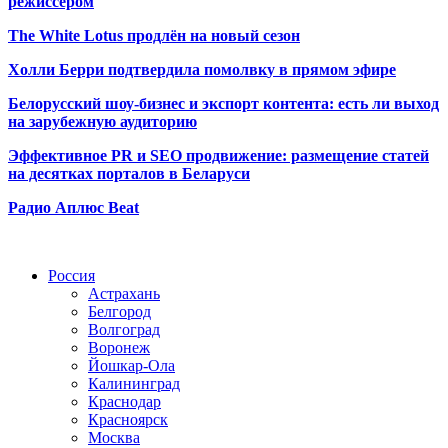
режиссёром
The White Lotus продлён на новый сезон
Холли Берри подтвердила помолвк
у в прямом эфире
Белорусский шоу-бизнес и экспорт контента: есть ли выход
на зарубежную аудиторию
Эффективное PR и SEO продвижение:
размещение статей
на десятках порталов в Беларуси
Радио Аплюс Beat
Радио по странам
Россия
Астрахань
Белгород
Волгоград
Воронеж
Йошкар-Ола
Калининград
Краснодар
Красноярск
Москва