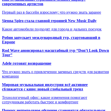
современных артистов
Первый раз в бассейн взрослому: что нужно знать заранее
Sienna Spiro стала главной героиней New Music Daily
Какие автомобили подходят для города и дальних поездок
Робин запускает международный тур, стартовавший в
Европе
Rod Wave анонсировал масштабный тур “Don’t Look Down
Tour”
Adele готовит возвращение
Что нужно знать о привлечении заемных средств для развития
компании
Мировая музыкальная индустрия всё активнее
сближается с кино: новый глобальный тренд
Технологичный офис: какие изменения помогают
сотрудникам работать быстрее и комфортнее
Почему непрерывное обучение становится обязательным