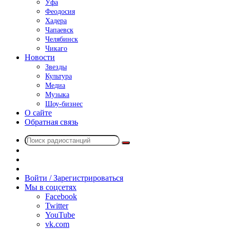
Уфа
Феодосия
Хадера
Чапаевск
Челябинск
Чикаго
Новости
Звезды
Культура
Медиа
Музыка
Шоу-бизнес
О сайте
Обратная связь
Поиск
Switch
радиостанций
skin
Sidebar
Случайное
радио
Войти / Зарегистрироваться
Мы в соцсетях
Facebook
Twitter
YouTube
vk.com