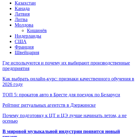
Казахстан
Канада
Латвия
Литва
Молдова
Кишинёв
Нидерланды
США
Франция
Швейцария
Где используются и почему их выбирают производственные
предприятия
Как выбрать онлайн-курс: признаки качественного обучения в
2026 году
ТОП 5: прокатов авто в Бресте для поездок по Беларуси
Рейтинг ритуальных агентств в Дзержинске
Почему подготовку к ЦТ и ЦЭ лучше начинать летом, а не
осенью
В мировой музыкальной индустрии появится новый
гигант