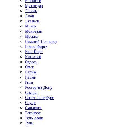
Кишинёв
Краснодар
Лаваль
Лион
Луганск
Минск
Монреаль
Москва
Нижний Новгород
Новосибирск
Нью-Йорк
Николаев
Одесса
Омск
Париж
Пермь
Рига
Ростов-на-Дону
Самара
Санкт-Петербург
Слуцк
Смоленск
Таганрог
Тель-Авив
Тула