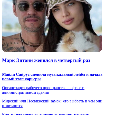
Марк Энтони женился в четвертый раз
Майли Сайрус сменила музыкальный лейбл и начала
новый этап карьеры
Организация рабочего пространства в офисе и
административном здании
Мирский или Несвижский замок: что выбрать и чем они
отличаются
Как музыкальные стриминги меняют карьеру