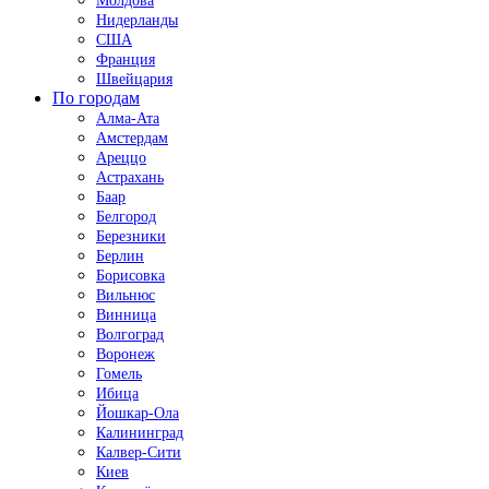
Молдова
Нидерланды
США
Франция
Швейцария
По городам
Алма-Ата
Амстердам
Ареццо
Астрахань
Баар
Белгород
Березники
Берлин
Борисовка
Вильнюс
Винница
Волгоград
Воронеж
Гомель
Ибица
Йошкар-Ола
Калининград
Калвер-Сити
Киев