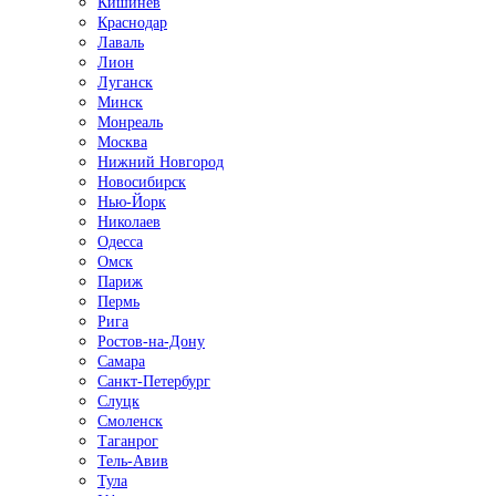
Кишинёв
Краснодар
Лаваль
Лион
Луганск
Минск
Монреаль
Москва
Нижний Новгород
Новосибирск
Нью-Йорк
Николаев
Одесса
Омск
Париж
Пермь
Рига
Ростов-на-Дону
Самара
Санкт-Петербург
Слуцк
Смоленск
Таганрог
Тель-Авив
Тула