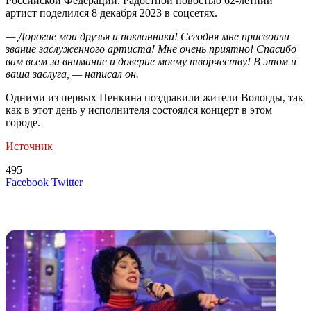
Российской Федерации. Радостной новостью 62-летний
артист поделился 8 декабря 2023 в соцсетях.
— Дорогие мои друзья и поклонники! Сегодня мне присвоили
звание заслуженного артиста! Мне очень приятно! Спасибо
вам всем за внимание и доверие моему творчеству! В этом и
ваша заслуга, — написал он.
Одними из первых Пенкина поздравили жители Вологды, так
как в этот день у исполнителя состоялся концерт в этом
городе.
Источник
495
LinkedIn
Tumblr
Reddit
Вконтакте
Одноклассники
Skype
Messenger
Messenger
WhatsApp
Telegram
Viber
Line
Поделиться
Печатать
Facebook
Twitter
через
электронную
Похожие радио
почту