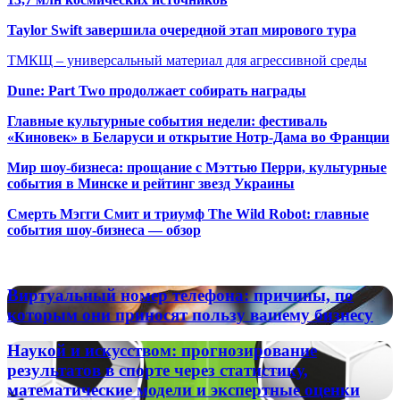
Taylor Swift завершила очередной этап мирового тура
ТМКЩ – универсальный материал для агрессивной среды
Dune: Part Two продолжает собирать награды
Главные культурные события недели: фестиваль
«Киновек» в Беларуси и открытие Нотр-Дама во Франции
Мир шоу-бизнеса: прощание с Мэттью Перри, культурные
события в Минске и рейтинг звезд Украины
Смерть Мэгги Смит и триумф The Wild Robot: главные
события шоу-бизнеса — обзор
Популярные радиостанции
Виртуальный
Виртуальный номер телефона: причины, по
номер
которым они приносят пользу вашему бизнесу
телефона:
причины,
Наукой
Наукой и искусством: прогнозирование
по
и
результатов в спорте через статистику,
которым
искусством:
математические модели и экспертные оценки
они
прогнозирование