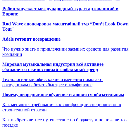
Робин запускает международный тур, стартовавший в
Европе
Rod Wave анонсировал масштабный тур “Don’t Look Down
Tour”
Adele готовит возвращение
Что нужно знать о привлечении заемных средств для развития
компании
Мировая музыкальная индустрия всё активнее
сближается с кино: новый глобальный тренд
Технологичный офис: какие изменения помогают
сотрудникам работать быстрее и комфортнее
Почему непрерывное обучение становится обязательным
Как меняются требования к квалификации специалистов в
строительной отрасли
Как выбрать летнее путешествие по бюджету и не пожалеть о
поездке