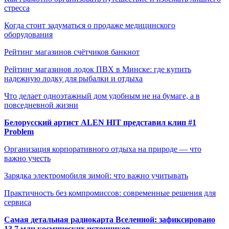
стресса
Когда стоит задуматься о продаже медицинского
оборудования
Рейтинг магазинов счётчиков банкнот
Рейтинг магазинов лодок ПВХ в Минске: где купить
надежную лодку для рыбалки и отдыха
Что делает одноэтажный дом удобным не на бумаге, а в
повседневной жизни
Белорусский артист ALEN HIT представил клип #1
Problem
Организация корпоративного отдыха на природе — что
важно учесть
Зарядка электромобиля зимой: что важно учитывать
Практичность без компромиссов: современные решения для
сервиса
Самая детальная радиокарта Вселенной: зафиксировано
13,7 млн космических источников