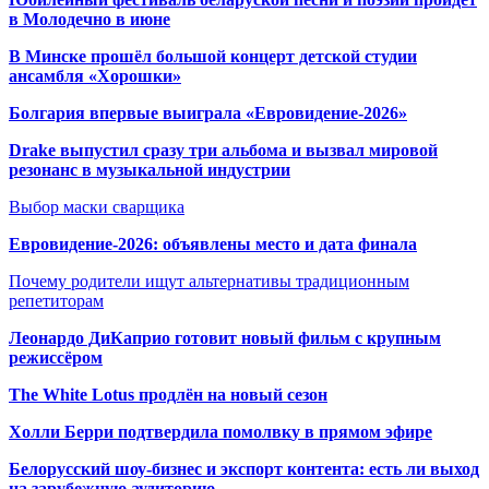
в Молодечно в июне
В Минске прошёл большой концерт детской студии
ансамбля «Хорошки»
Болгария впервые выиграла «Евровидение-2026»
Drake выпустил сразу три альбома и вызвал мировой
резонанс в музыкальной индустрии
Выбор маски сварщика
Евровидение-2026: объявлены место и дата финала
Почему родители ищут альтернативы традиционным
репетиторам
Леонардо ДиКаприо готовит новый фильм с крупным
режиссёром
The White Lotus продлён на новый сезон
Холли Берри подтвердила помолвк
у в прямом эфире
Белорусский шоу-бизнес и экспорт контента: есть ли выход
на зарубежную аудиторию