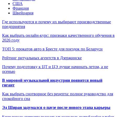
США
Франция
Швейцария
Где используются и почему их выбирают производственные
предприятия
Как выбрать онлайн-курс: признаки качественного обучения в
2026 году
ТОП 5: прокатов авто в Бресте для поездок по Беларуси
Рейтинг ритуальных агентств в Дзержинске
Почему подготовку к ЦТ и ЦЭ лучше начинать летом, а не
осенью
В мировой музыкальной индустрии появится новый
гигант
Как выбрать снотворное без рецепта: полное руководство для
спокойного сна
Эд Ширан задумался о паузе после нового этапа карьеры
Какие породы древесины подходят для доски пола: полный разбор и выбор