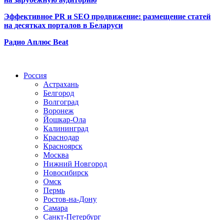
Эффективное PR и SEO продвижение:
размещение статей
на десятках порталов в Беларуси
Радио Аплюс Beat
Радио по странам
Россия
Астрахань
Белгород
Волгоград
Воронеж
Йошкар-Ола
Калининград
Краснодар
Красноярск
Москва
Нижний Новгород
Новосибирск
Омск
Пермь
Ростов-на-Дону
Самара
Санкт-Петербург