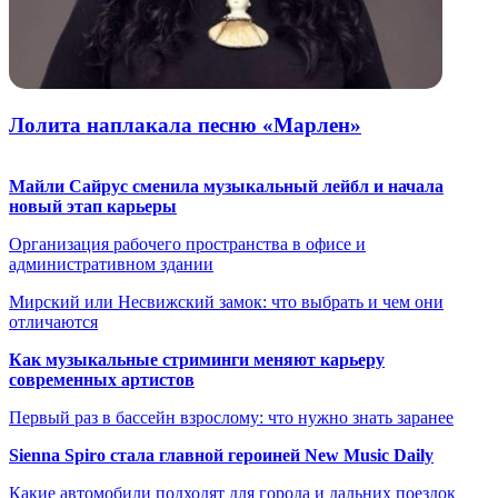
Лолита наплакала песню «Марлен»
Майли Сайрус сменила музыкальный лейбл и начала
новый этап карьеры
Организация рабочего пространства в офисе и
административном здании
Мирский или Несвижский замок: что выбрать и чем они
отличаются
Как музыкальные стриминги меняют карьеру
современных артистов
Первый раз в бассейн взрослому: что нужно знать заранее
Sienna Spiro стала главной героиней New Music Daily
Какие автомобили подходят для города и дальних поездок