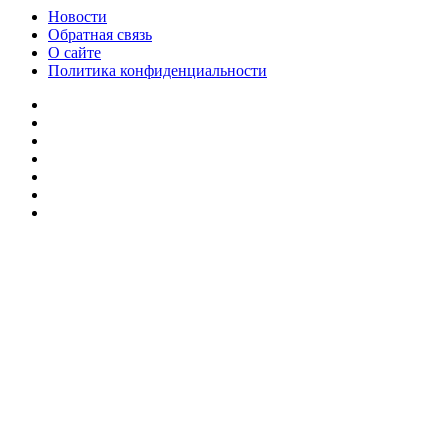
Новости
Обратная связь
О сайте
Политика конфиденциальности
Facebook
Twitter
YouTube
vk.com
Одноклассники
Telegram
RSS
Кнопка
«Наверх»