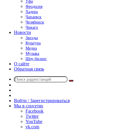
Уфа
Феодосия
Хадера
Чапаевск
Челябинск
Чикаго
Новости
Звезды
Культура
Медиа
Музыка
Шоу-бизнес
О сайте
Обратная связь
Поиск
Switch
радиостанций
skin
Sidebar
Случайное
радио
Войти / Зарегистрироваться
Мы в соцсетях
Facebook
Twitter
YouTube
vk.com