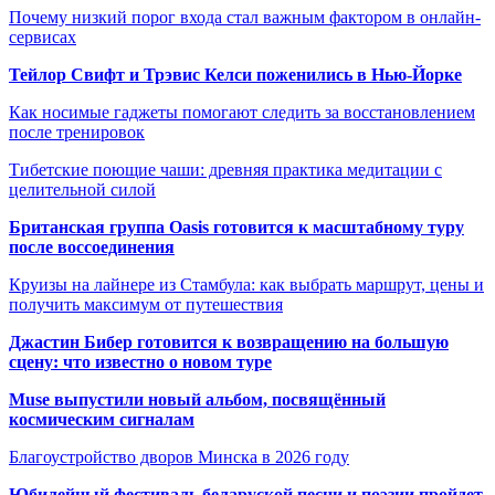
Почему низкий порог входа стал важным фактором в онлайн-
сервисах
Тейлор Свифт и Трэвис Келси поженились в Нью-Йорке
Как носимые гаджеты помогают следить за восстановлением
после тренировок
Тибетские поющие чаши: древняя практика медитации с
целительной силой
Британская группа Oasis готовится к масштабному туру
после воссоединения
Круизы на лайнере из Стамбула: как выбрать маршрут, цены и
получить максимум от путешествия
Джастин Бибер готовится к возвращению на большую
сцену: что известно о новом туре
Muse выпустили новый альбом, посвящённый
космическим сигналам
Благоустройство дворов Минска в 2026 году
Юбилейный фестиваль беларуской песни и поэзии пройдет