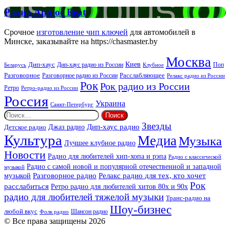
Радио
Радио Аплюс Beat
Аплюс
Beat
Срочное
изготовление чип ключей
для автомобилей в
Минске, заказывайте на https://chasmaster.by
Москва
Киев
Дип-хаус
Дип-хаус радио из России
Клубное
Поп
Беларусь
Разговорное
Расслабляющее
Разговорное радио из России
Релакс радио из России
Рок
Рок радио из России
Ретро
Ретро-радио из России
Россия
Украина
Санкт-Петербург
Найти:
Звезды
Дип-хаус радио
Джаз радио
Детское радио
Культура
Медиа
Музыка
Лучшее клубное радио
Новости
Радио для любителей хип-хопа и рэпа
Радио с классической
Радио с самой новой и популярной отечественной и западной
музыкой
музыкой
Разговорное радио
Релакс радио для тех, кто хочет
Рок
расслабиться
Ретро радио для любителей хитов 80х и 90х
радио для любителей тяжелой музыки
Транс-радио на
Шоу-бизнес
любой вкус
Шансон радио
Фолк радио
© Все права защищены 2026