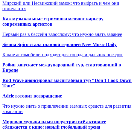
Мирский или Несвижский замок: что выбрать и чем они
отличаются
Как музыкальные стриминги меняют карьеру
современных артистов
Первый раз в бассейн взрослому: что нужно знать заранее
Sienna Spiro стала главной героиней New Music Daily
Какие автомобили подходят для города и дальних поездок
Робин запускает международный тур, стартовавший в
Европе
Rod Wave анонсировал масштабный тур “Don’t Look Down
Tour”
Adele готовит возвращение
Что нужно знать о привлечении заемных средств для развития
компании
Мировая музыкальная индустрия всё активнее
сближается с кино: новый глобальный тренд