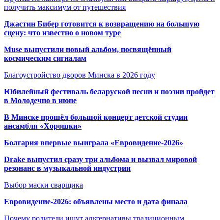
получить максимум от путешествия
Джастин Бибер готовится к возвращению на большую
сцену: что известно о новом туре
Muse выпустили новый альбом, посвящённый
космическим сигналам
Благоустройство дворов Минска в 2026 году
Юбилейный фестиваль беларуской песни и поэзии пройдет
в Молодечно в июне
В Минске прошёл большой концерт детской студии
ансамбля «Хорошки»
Болгария впервые выиграла «Евровидение-2026»
Drake выпустил сразу три альбома и вызвал мировой
резонанс в музыкальной индустрии
Выбор маски сварщика
Евровидение-2026: объявлены место и дата финала
Почему родители ищут альтернативы традиционным