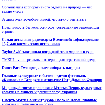
Организация корпоративного отдыха на природе — что
важно учесть
Зарядка электромобиля зимой: что важно учитывать
Практичность без компромиссов: современные решения для
сервиса
Самая детальная радиокарта Вселенной: зафиксировано
13,7 млн космических источников
Taylor Swift завершила очередной этап мирового тура
ТМКЩ – универсальный материал для агрессивной среды
Dune: Part Two продолжает собирать награды
Главные культурные события недели: фестиваль
«Киновек» в Беларуси и открытие Нотр-Дама во Франции
Мир шоу-бизнеса: прощание с Мэттью Перри, культурные
события в Минске и рейтинг звезд Украины
Смерть Мэгги Смит и триумф The Wild Robot: главные
события шоу-бизнеса — обзор