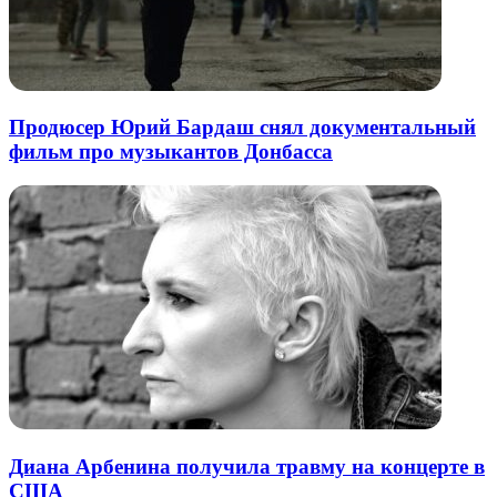
Продюсер Юрий Бардаш снял документальный
фильм про музыкантов Донбасса
Диана Арбенина получила травму на концерте в
США