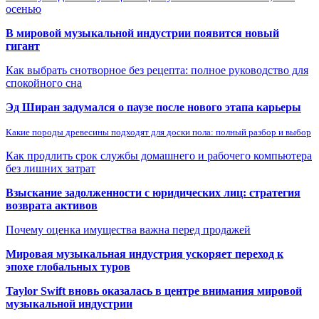
осенью
В мировой музыкальной индустрии появится новый
гигант
Как выбрать снотворное без рецепта: полное руководство для
спокойного сна
Эд Ширан задумался о паузе после нового этапа карьеры
Какие породы древесины подходят для доски пола: полный разбор и выбор
Как продлить срок службы домашнего и рабочего компьютера
без лишних затрат
Взыскание задолженности с юридических лиц: стратегия
возврата активов
Почему оценка имущества важна перед продажей
Мировая музыкальная индустрия ускоряет переход к
эпохе глобальных туров
Taylor Swift вновь оказалась в центре внимания мировой
музыкальной индустрии