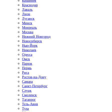
Кишинёв
Краснодар
Лаваль
Лион
Луганск
Минск
Монреаль
Москва
Нижний Новгород
Новосибирск
Нью-Йорк
Николаев
Одесса
Омск
Париж
Пермь
Рига
Ростов-на-Дону
Самара
Санкт-Петербург
Слуцк
Смоленск
Таганрог
Тель-Авив
Тула