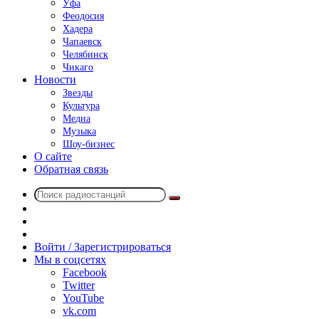
Уфа
Феодосия
Хадера
Чапаевск
Челябинск
Чикаго
Новости
Звезды
Культура
Медиа
Музыка
Шоу-бизнес
О сайте
Обратная связь
Поиск
Switch
радиостанций
skin
Sidebar
Случайное
радио
Войти / Зарегистрироваться
Мы в соцсетях
Facebook
Twitter
YouTube
vk.com