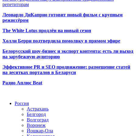
репетиторам
Леонардо ДиКаприо готовит новый фильм с крупным
режиссёром
The White Lotus продлён на новый сезон
Холли Берри подтвердила помолвк
у в прямом эфире
Белорусский шоу-бизнес и экспорт контента: есть ли выход
на зарубежную аудиторию
Эффективное PR и SEO продвижение:
размещение статей
на десятках порталов в Беларуси
Радио Аплюс Beat
Радио по странам
Россия
Астрахань
Белгород
Волгоград
Воронеж
Йошкар-Ола