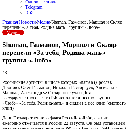
Одноклассники
Telegram
RSS
Главная
/
Новости
/
Медиа
/
Shaman, Газманов, Маршал и Скляр
перепели «За тебя, Родина-мать» группы «Любэ»
Медиа
Shaman, Газманов, Маршал и Скляр
перепели «За тебя, Родина-мать»
группы «Любэ»
431
Российские артисты, в числе которых Shaman (Ярослав
Дронов), Олег Газманов, Николай Расторгуев, Александр
Маршал, Александр Ф.Скляр по случаю Дня
государственного флага РФ исполнили песню группы
«Любэ» «За тебя, Родина-мать» и сняли на нее клип (смотреть
клип).
День Государственного флага Российской Федерации
ежегодно отмечается в России 22 августа. Он был установлен
на основании указа президента РФ от 20 августа 1994 года «О