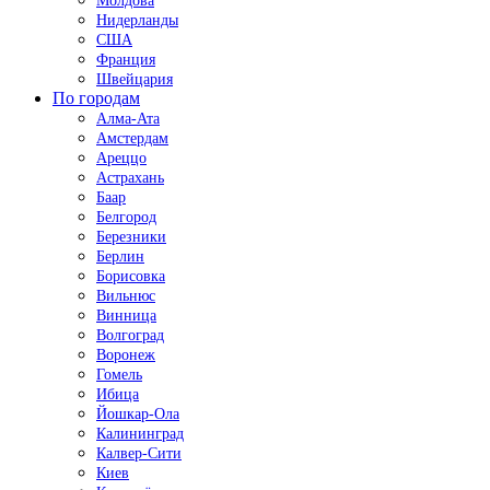
Молдова
Нидерланды
США
Франция
Швейцария
По городам
Алма-Ата
Амстердам
Ареццо
Астрахань
Баар
Белгород
Березники
Берлин
Борисовка
Вильнюс
Винница
Волгоград
Воронеж
Гомель
Ибица
Йошкар-Ола
Калининград
Калвер-Сити
Киев