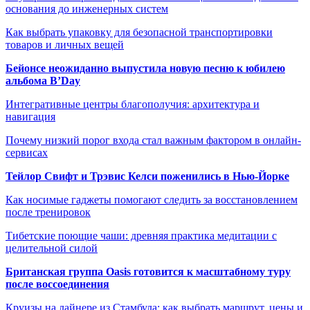
основания до инженерных систем
Как выбрать упаковку для безопасной транспортировки
товаров и личных вещей
Бейонсе неожиданно выпустила новую песню к юбилею
альбома B’Day
Интегративные центры благополучия: архитектура и
навигация
Почему низкий порог входа стал важным фактором в онлайн-
сервисах
Тейлор Свифт и Трэвис Келси поженились в Нью-Йорке
Как носимые гаджеты помогают следить за восстановлением
после тренировок
Тибетские поющие чаши: древняя практика медитации с
целительной силой
Британская группа Oasis готовится к масштабному туру
после воссоединения
Круизы на лайнере из Стамбула: как выбрать маршрут, цены и