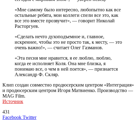
«Мне самому было интересно, любопытно как все
остальные ребята, мои коллеги спели все это, как
все это вместе прозвучит», — говорит Николай
Расторгуев.
«Сделать нечто духоподъемное и, главное,
искреннее, чтобы это не просто так, к месту, — это
очень важно!», — считает Олег Газманов.
«Эта песня мне нравится, я ее люблю, люблю,
когда ее исполняет Коля. Она мне близка, я
понимаю все, о чем в ней поется», — признается
Александр Ф. Скляр.
Клип создан совместно продюсерским центром «Интеграция»
и продюсерским центром Игоря Матвиенко. Производство —
MAG Film.
Источник
431
LinkedIn
Tumblr
Reddit
Вконтакте
Одноклассники
Skype
Messenger
Messenger
WhatsApp
Telegram
Viber
Line
Поделиться
Печатать
Facebook
Twitter
через
электронную
Похожие радио
почту