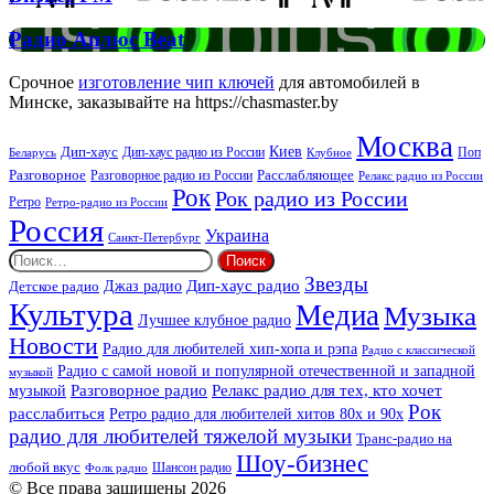
FM
Радио
Радио Аплюс Beat
Аплюс
Beat
Срочное
изготовление чип ключей
для автомобилей в
Минске, заказывайте на https://chasmaster.by
Москва
Киев
Дип-хаус
Дип-хаус радио из России
Клубное
Поп
Беларусь
Разговорное
Расслабляющее
Разговорное радио из России
Релакс радио из России
Рок
Рок радио из России
Ретро
Ретро-радио из России
Россия
Украина
Санкт-Петербург
Найти:
Звезды
Дип-хаус радио
Джаз радио
Детское радио
Культура
Медиа
Музыка
Лучшее клубное радио
Новости
Радио для любителей хип-хопа и рэпа
Радио с классической
Радио с самой новой и популярной отечественной и западной
музыкой
музыкой
Разговорное радио
Релакс радио для тех, кто хочет
Рок
расслабиться
Ретро радио для любителей хитов 80х и 90х
радио для любителей тяжелой музыки
Транс-радио на
Шоу-бизнес
любой вкус
Шансон радио
Фолк радио
© Все права защищены 2026