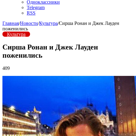
Одноклассники
Telegram
RSS
Главная
/
Новости
/
Культура
/
Сирша Ронан и Джек Лауден
поженились
Культура
Сирша Ронан и Джек Лауден
поженились
409