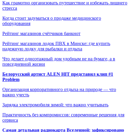
Как грамотно организовать путешествие и избежать лишнего
стресса
Когда стоит задуматься о продаже медицинского
оборудования
Рейтинг магазинов счётчиков банкнот
Рейтинг магазинов лодок ПВХ в Минске: где купить
надежную лодку для рыбалки и отдыха
Что делает одноэтажный дом удобным не на бумаге, а в
повседневной жизни
Белорусский артист ALEN HIT представил клип #1
Problem
Организация корпоративного отдыха на природе — что
важно учесть
Зарядка электромобиля зимой: что важно учитывать
Практичность без компромиссов: современные решения для
сервиса
Самая детальная радиокарта Вселенной: зафиксировано