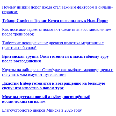
Почему низкий порог входа стал важным фактором в онлайн-
сервисах
Тейлор Свифт и Трэвис Келси поженились в Нью-Йорке
Как носимые гаджеты помогают следить за восстановлением
после тренировок
Тибетские поющие чаши: древняя практика медитации с
целительной силой
Британская группа Oasis готовится к масштабному туру
после воссоединения
Круизы на лайнере из Стамбула: как выбрать маршрут, цены и
получить максимум от путешествия
Джастин Бибер готовится к возвращению на большую
сцену: что известно о новом туре
Muse выпустили новый альбом, посвящённый
космическим сигналам
Благоустройство дворов Минска в 2026 году