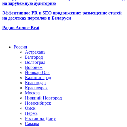
на зарубежную аудиторию
Эффективное PR и SEO продвижение:
размещение статей
на десятках порталов в Беларуси
Радио Аплюс Beat
Радио по странам
Россия
Астрахань
Белгород
Волгоград
Воронеж
Йошкар-Ола
Калининград
Краснодар
Красноярск
Москва
Нижний Новгород
Новосибирск
Омск
Пермь
Ростов-на-Дону
Самара