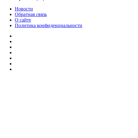
Новости
Обратная связь
О сайте
Политика конфиденциальности
Facebook
Twitter
YouTube
vk.com
Одноклассники
Telegram
RSS
Кнопка
«Наверх»