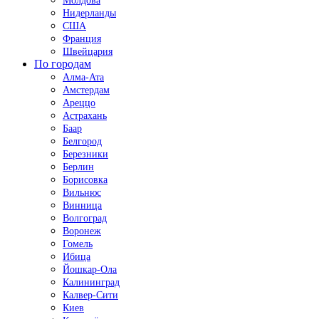
Молдова
Нидерланды
США
Франция
Швейцария
По городам
Алма-Ата
Амстердам
Ареццо
Астрахань
Баар
Белгород
Березники
Берлин
Борисовка
Вильнюс
Винница
Волгоград
Воронеж
Гомель
Ибица
Йошкар-Ола
Калининград
Калвер-Сити
Киев