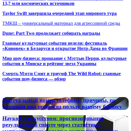
13,7 млн космических источников
Taylor Swift завершила очередной этап мирового тура
ТМКЩ – универсальный материал для агрессивной среды
Dune: Part Two продолжает собирать награды
Главные культурные события недели: фестиваль
«Киновек» в Беларуси и открытие Нотр-Дама во Франции
Мир шоу-бизнеса: прощание с Мэттью Перри, культурные
события в Минске и рейтинг звезд Украины
Смерть Мэгги Смит и триумф The Wild Robot: главные
события шоу-бизнеса — обзор
Популярные радиостанции
Виртуальный
Виртуальный номер телефона: причины, по
номер
которым они приносят пользу вашему бизнесу
телефона:
причины,
Наукой
Наукой и искусством: прогнозирование
по
и
результатов в спорте через статистику,
которым
искусством:
они