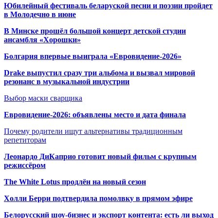
Юбилейный фестиваль беларуской песни и поэзии пройдет
в Молодечно в июне
В Минске прошёл большой концерт детской студии
ансамбля «Хорошки»
Болгария впервые выиграла «Евровидение-2026»
Drake выпустил сразу три альбома и вызвал мировой
резонанс в музыкальной индустрии
Выбор маски сварщика
Евровидение-2026: объявлены место и дата финала
Почему родители ищут альтернативы традиционным
репетиторам
Леонардо ДиКаприо готовит новый фильм с крупным
режиссёром
The White Lotus продлён на новый сезон
Холли Берри подтвердила помолвк
у в прямом эфире
Белорусский шоу-бизнес и экспорт контента: есть ли выход