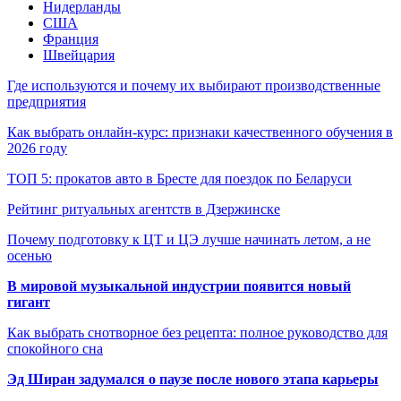
Нидерланды
США
Франция
Швейцария
Где используются и почему их выбирают производственные
предприятия
Как выбрать онлайн-курс: признаки качественного обучения в
2026 году
ТОП 5: прокатов авто в Бресте для поездок по Беларуси
Рейтинг ритуальных агентств в Дзержинске
Почему подготовку к ЦТ и ЦЭ лучше начинать летом, а не
осенью
В мировой музыкальной индустрии появится новый
гигант
Как выбрать снотворное без рецепта: полное руководство для
спокойного сна
Эд Ширан задумался о паузе после нового этапа карьеры