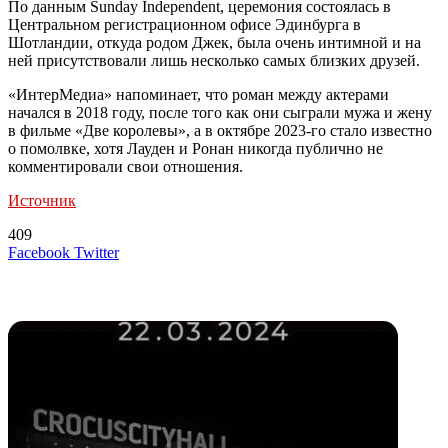
По данным Sunday Independent, церемония состоялась в
Центральном регистрационном офисе Эдинбурга в
Шотландии, откуда родом Джек, была очень интимной и на
ней присутствовали лишь несколько самых близких друзей.
«ИнтерМедиа» напоминает, что роман между актерами
начался в 2018 году, после того как они сыграли мужа и жену
в фильме «Две королевы», а в октябре 2023-го стало известно
о помолвке, хотя Лауден и Ронан никогда публично не
комментировали свои отношения.
Источник
409
LinkedIn
Tumblr
Reddit
Вконтакте
Одноклассники
Skype
Messenger
Messenger
WhatsApp
Telegram
Viber
Line
Поделиться
Печатать
Facebook
Twitter
через
электронную
Похожие радио
почту