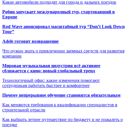
Какие автомобили подходят для города и дальних поездок
Робин запускает международный тур, стартовавший в
Европе
Rod Wave анонсировал масштабный тур “Don’t Look Down
Tour”
Adele готовит возвращение
Что нужно знать о привлечении заемных средств для развития
компании
Мировая музыкальная индустрия всё активнее
сближается с кино: новый глобальный тренд
Технологичный офис: какие изменения помогают
сотрудникам работать быстрее и комфортнее
Почему непрерывное обучение становится обязательным
Как меняются требования к квалификации специалистов в
строительной отрасли
Как выбрать летнее путешествие по бюджету и не пожалеть о
поездке