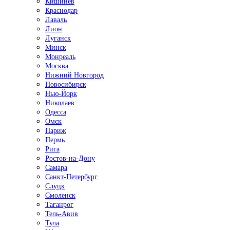
Кишинёв
Краснодар
Лаваль
Лион
Луганск
Минск
Монреаль
Москва
Нижний Новгород
Новосибирск
Нью-Йорк
Николаев
Одесса
Омск
Париж
Пермь
Рига
Ростов-на-Дону
Самара
Санкт-Петербург
Слуцк
Смоленск
Таганрог
Тель-Авив
Тула