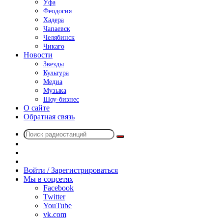
Уфа
Феодосия
Хадера
Чапаевск
Челябинск
Чикаго
Новости
Звезды
Культура
Медиа
Музыка
Шоу-бизнес
О сайте
Обратная связь
Поиск
Switch
радиостанций
skin
Sidebar
Случайное
радио
Войти / Зарегистрироваться
Мы в соцсетях
Facebook
Twitter
YouTube
vk.com