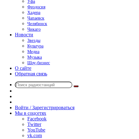
Уфа
Феодосия
Хадера
Чапаевск
Челябинск
Чикаго
Новости
Звезды
Культура
Медиа
Музыка
Шоу-бизнес
О сайте
Обратная связь
Поиск
Switch
радиостанций
skin
Sidebar
Случайное
радио
Войти / Зарегистрироваться
Мы в соцсетях
Facebook
Twitter
YouTube
vk.com