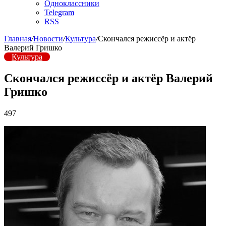
Одноклассники
Telegram
RSS
Главная
/
Новости
/
Культура
/
Скончался режиссёр и актёр
Валерий Гришко
Культура
Скончался режиссёр и актёр Валерий
Гришко
497