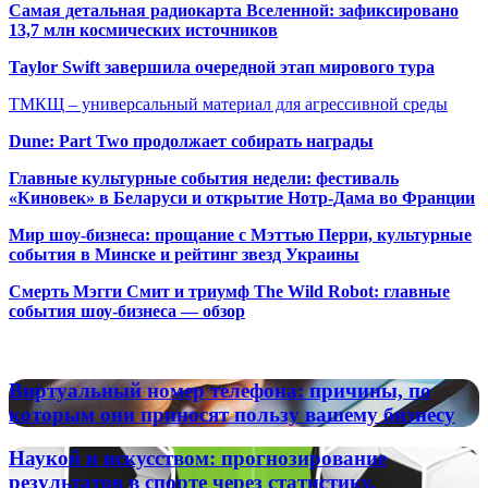
Самая детальная радиокарта Вселенной: зафиксировано
13,7 млн космических источников
Taylor Swift завершила очередной этап мирового тура
ТМКЩ – универсальный материал для агрессивной среды
Dune: Part Two продолжает собирать награды
Главные культурные события недели: фестиваль
«Киновек» в Беларуси и открытие Нотр-Дама во Франции
Мир шоу-бизнеса: прощание с Мэттью Перри, культурные
события в Минске и рейтинг звезд Украины
Смерть Мэгги Смит и триумф The Wild Robot: главные
события шоу-бизнеса — обзор
Популярные радиостанции
Виртуальный
Виртуальный номер телефона: причины, по
номер
которым они приносят пользу вашему бизнесу
телефона:
причины,
Наукой
Наукой и искусством: прогнозирование
по
и
результатов в спорте через статистику,
которым