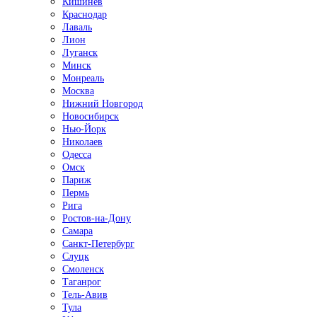
Кишинёв
Краснодар
Лаваль
Лион
Луганск
Минск
Монреаль
Москва
Нижний Новгород
Новосибирск
Нью-Йорк
Николаев
Одесса
Омск
Париж
Пермь
Рига
Ростов-на-Дону
Самара
Санкт-Петербург
Слуцк
Смоленск
Таганрог
Тель-Авив
Тула