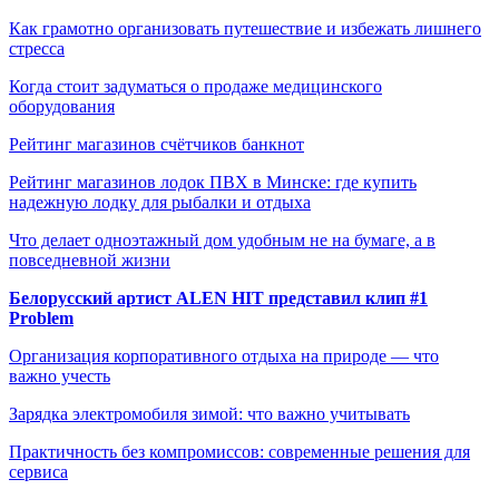
Как грамотно организовать путешествие и избежать лишнего
стресса
Когда стоит задуматься о продаже медицинского
оборудования
Рейтинг магазинов счётчиков банкнот
Рейтинг магазинов лодок ПВХ в Минске: где купить
надежную лодку для рыбалки и отдыха
Что делает одноэтажный дом удобным не на бумаге, а в
повседневной жизни
Белорусский артист ALEN HIT представил клип #1
Problem
Организация корпоративного отдыха на природе — что
важно учесть
Зарядка электромобиля зимой: что важно учитывать
Практичность без компромиссов: современные решения для
сервиса