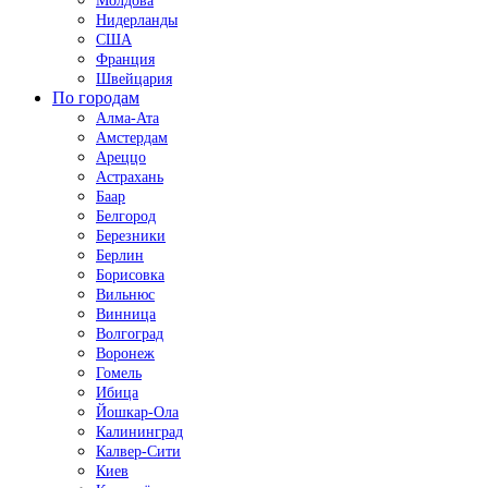
Молдова
Нидерланды
США
Франция
Швейцария
По городам
Алма-Ата
Амстердам
Ареццо
Астрахань
Баар
Белгород
Березники
Берлин
Борисовка
Вильнюс
Винница
Волгоград
Воронеж
Гомель
Ибица
Йошкар-Ола
Калининград
Калвер-Сити
Киев