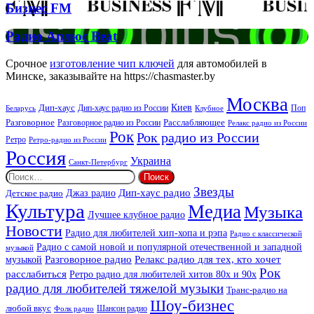
Бизнес
Бизнес FM
FM
Радио
Радио Аплюс Beat
Аплюс
Beat
Срочное
изготовление чип ключей
для автомобилей в
Минске, заказывайте на https://chasmaster.by
Москва
Киев
Дип-хаус
Дип-хаус радио из России
Клубное
Поп
Беларусь
Разговорное
Расслабляющее
Разговорное радио из России
Релакс радио из России
Рок
Рок радио из России
Ретро
Ретро-радио из России
Россия
Украина
Санкт-Петербург
Найти:
Звезды
Дип-хаус радио
Джаз радио
Детское радио
Культура
Медиа
Музыка
Лучшее клубное радио
Новости
Радио для любителей хип-хопа и рэпа
Радио с классической
Радио с самой новой и популярной отечественной и западной
музыкой
музыкой
Разговорное радио
Релакс радио для тех, кто хочет
Рок
расслабиться
Ретро радио для любителей хитов 80х и 90х
радио для любителей тяжелой музыки
Транс-радио на
Шоу-бизнес
любой вкус
Шансон радио
Фолк радио