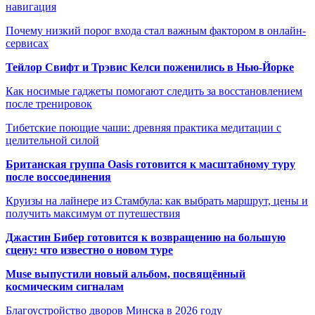
навигация
Почему низкий порог входа стал важным фактором в онлайн-
сервисах
Тейлор Свифт и Трэвис Келси поженились в Нью-Йорке
Как носимые гаджеты помогают следить за восстановлением
после тренировок
Тибетские поющие чаши: древняя практика медитации с
целительной силой
Британская группа Oasis готовится к масштабному туру
после воссоединения
Круизы на лайнере из Стамбула: как выбрать маршрут, цены и
получить максимум от путешествия
Джастин Бибер готовится к возвращению на большую
сцену: что известно о новом туре
Muse выпустили новый альбом, посвящённый
космическим сигналам
Благоустройство дворов Минска в 2026 году