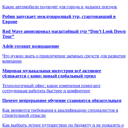
Какие автомобили подходят для города и дальних поездок
Робин запускает международный тур, стартовавший в
Европе
Rod Wave анонсировал масштабный тур “Don’t Look Down
Tour”
Adele готовит возвращение
Что нужно знать о привлечении заемных средств для развития
компании
Мировая музыкальная индустрия всё активнее
сближается с кино: новый глобальный тренд
Технологичный офис: какие изменения помогают
сотрудникам работать быстрее и комфортнее
Почему непрерывное обучение становится обязательным
Как меняются требования к квалификации специалистов в
строительной отрасли
Как выбрать летнее путешествие по бюджету и не пожалеть о