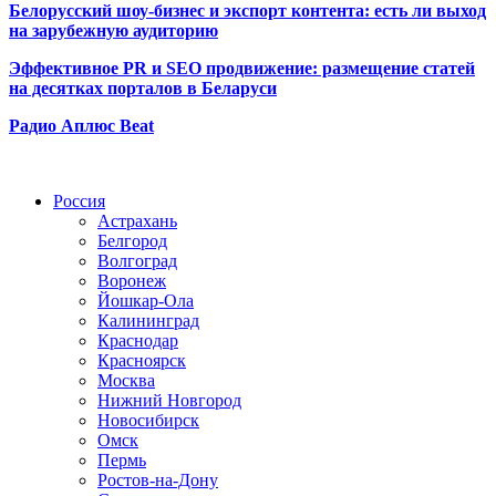
Белорусский шоу-бизнес и экспорт контента: есть ли выход
на зарубежную аудиторию
Эффективное PR и SEO продвижение:
размещение статей
на десятках порталов в Беларуси
Радио Аплюс Beat
Радио по странам
Россия
Астрахань
Белгород
Волгоград
Воронеж
Йошкар-Ола
Калининград
Краснодар
Красноярск
Москва
Нижний Новгород
Новосибирск
Омск
Пермь
Ростов-на-Дону