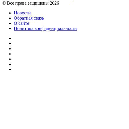
© Все права защищены 2026
Новости
Обратная связь
О сайте
Политика конфиденциальности
Facebook
Twitter
YouTube
vk.com
Одноклассники
Telegram
RSS
Кнопка
«Наверх»