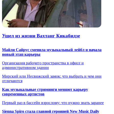
Ушел из жизни Вахтанг Кикабидзе
Майли Сайрус сменила музыкальный лейбл и начала
новый этап карьеры
Организация рабочего пространства в офисе и
административном здании
Мирский или Несвижский замок: что выбрать и чем они
отличаются
Как музыкальные стриминги меняют карьеру
современных артистов
Первый раз в бассейн взрослому: что нужно знать заранее
Sienna Spiro стала главной героиней New Music Daily