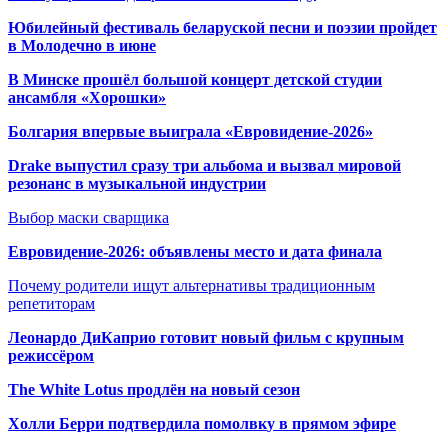
Юбилейный фестиваль беларуской песни и поэзии пройдет
в Молодечно в июне
В Минске прошёл большой концерт детской студии
ансамбля «Хорошки»
Болгария впервые выиграла «Евровидение-2026»
Drake выпустил сразу три альбома и вызвал мировой
резонанс в музыкальной индустрии
Выбор маски сварщика
Евровидение-2026: объявлены место и дата финала
Почему родители ищут альтернативы традиционным
репетиторам
Леонардо ДиКаприо готовит новый фильм с крупным
режиссёром
The White Lotus продлён на новый сезон
Холли Берри подтвердила помолвк
у в прямом эфире