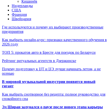
Кишинёв
Нидерланды
США
Франция
Швейцария
Где используются и почему их выбирают производственные
предприятия
Как выбрать онлайн-курс: признаки качественного обучения в
2026 году
ТОП 5: прокатов авто в Бресте для поездок по Беларуси
Рейтинг ритуальных агентств в Дзержинске
Почему подготовку к ЦТ и ЦЭ лучше начинать летом, а не
осенью
В мировой музыкальной индустрии появится новый
гигант
Как выбрать снотворное без рецепта: полное руководство для
спокойного сна
Эд Ширан задумался о паузе после нового этапа карьеры