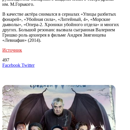
им. М.Горького.
В качестве актёра снимался в сериалах «Улицы разбитых
фонарей», «Убойная сила», «Литейный, 4», «Морские
дьяволы», «Опера-2. Хроники убойного отдела» и многих
других. Большой резонанс вызвала сыгранная Валерием
Гришко роль архиерея в фильме Андрея Звягинцева
«Левиафан» (2014).
Источник
497
LinkedIn
Tumblr
Reddit
Вконтакте
Одноклассники
Skype
Messenger
Messenger
WhatsApp
Telegram
Viber
Line
Поделиться
Печатать
Facebook
Twitter
через
электронную
Похожие радио
почту