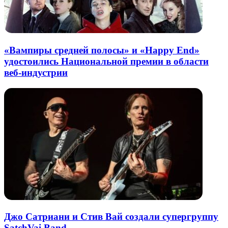
«Вампиры средней полосы» и «Happy End»
удостоились Национальной премии в области
веб-индустрии
Джо Сатриани и Стив Вай создали супергруппу
SatchVai Band