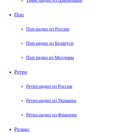
Транс-радио из Швейцарии
Поп
Поп-радио из России
Поп-радио из Беларуси
Поп радио из Молдовы
Ретро
Ретро-радио из России
Ретро-радио из Украины
Ретро-радио из Франции
Релакс