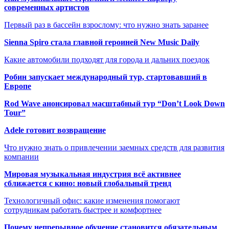
современных артистов
Первый раз в бассейн взрослому: что нужно знать заранее
Sienna Spiro стала главной героиней New Music Daily
Какие автомобили подходят для города и дальних поездок
Робин запускает международный тур, стартовавший в
Европе
Rod Wave анонсировал масштабный тур “Don’t Look Down
Tour”
Adele готовит возвращение
Что нужно знать о привлечении заемных средств для развития
компании
Мировая музыкальная индустрия всё активнее
сближается с кино: новый глобальный тренд
Технологичный офис: какие изменения помогают
сотрудникам работать быстрее и комфортнее
Почему непрерывное обучение становится обязательным