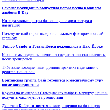
Бейонсе неожиданно выпустила новую песню к юбилею
альбома B’Day
Интегративные центры благополучия: архитектура и
навигация
Почему низкий порог входа стал важным фактором в онлайн-
сервисах
Тейлор Свифт и Трэвис Келси поженились в Нью-Йорке
Как носимые гаджеты помогают следить за восстановлением
после тренировок
Тибетские поющие чаши: древняя практика медитации с
целительной силой
Британская группа Oasis готовится к масштабному туру
после воссоединения
Круизы на лайнере из Стамбула: как выбрать маршрут, цены и
получить максимум от путешествия
Джастин Бибер готовится к возвращению на большую