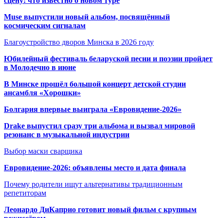
сцену: что известно о новом туре
Muse выпустили новый альбом, посвящённый
космическим сигналам
Благоустройство дворов Минска в 2026 году
Юбилейный фестиваль беларуской песни и поэзии пройдет
в Молодечно в июне
В Минске прошёл большой концерт детской студии
ансамбля «Хорошки»
Болгария впервые выиграла «Евровидение-2026»
Drake выпустил сразу три альбома и вызвал мировой
резонанс в музыкальной индустрии
Выбор маски сварщика
Евровидение-2026: объявлены место и дата финала
Почему родители ищут альтернативы традиционным
репетиторам
Леонардо ДиКаприо готовит новый фильм с крупным