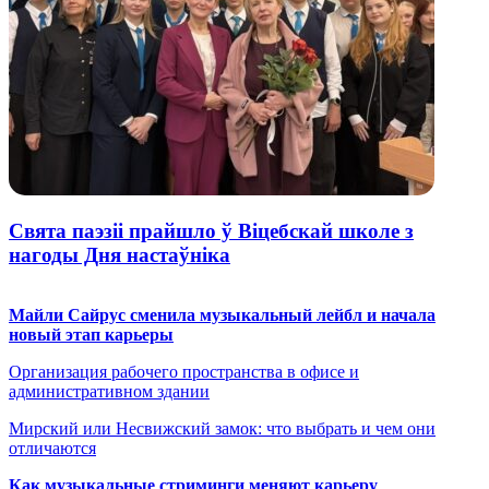
Свята паэзіі прайшло ў Віцебскай школе з
нагоды Дня настаўніка
Майли Сайрус сменила музыкальный лейбл и начала
новый этап карьеры
Организация рабочего пространства в офисе и
административном здании
Мирский или Несвижский замок: что выбрать и чем они
отличаются
Как музыкальные стриминги меняют карьеру