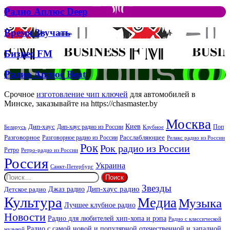
Елтона
Рок
Джона
Радио
Радио Аплюс Deep
та
Аплюс
Брітні
Deep
Время
Время Звучать
Спірс
Звучать
Бизнес
Бизнес FM
FM
Радио
Радио Аплюс Beat
Аплюс
Beat
Срочное
изготовление чип ключей
для автомобилей в
Минске, заказывайте на https://chasmaster.by
Москва
Киев
Дип-хаус
Дип-хаус радио из России
Клубное
Поп
Беларусь
Разговорное
Расслабляющее
Разговорное радио из России
Релакс радио из России
Рок
Рок радио из России
Ретро
Ретро-радио из России
Россия
Украина
Санкт-Петербург
Найти:
Звезды
Дип-хаус радио
Джаз радио
Детское радио
Культура
Медиа
Музыка
Лучшее клубное радио
Новости
Радио для любителей хип-хопа и рэпа
Радио с классической
Радио с самой новой и популярной отечественной и западной
музыкой