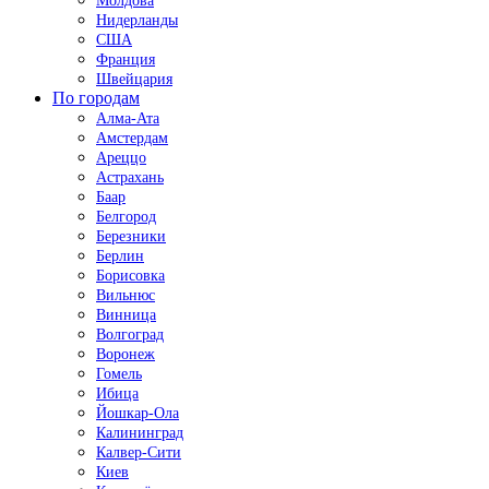
Молдова
Нидерланды
США
Франция
Швейцария
По городам
Алма-Ата
Амстердам
Ареццо
Астрахань
Баар
Белгород
Березники
Берлин
Борисовка
Вильнюс
Винница
Волгоград
Воронеж
Гомель
Ибица
Йошкар-Ола
Калининград
Калвер-Сити
Киев