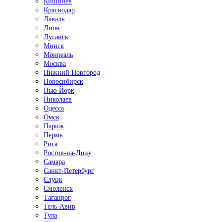
Кишинёв
Краснодар
Лаваль
Лион
Луганск
Минск
Монреаль
Москва
Нижний Новгород
Новосибирск
Нью-Йорк
Николаев
Одесса
Омск
Париж
Пермь
Рига
Ростов-на-Дону
Самара
Санкт-Петербург
Слуцк
Смоленск
Таганрог
Тель-Авив
Тула