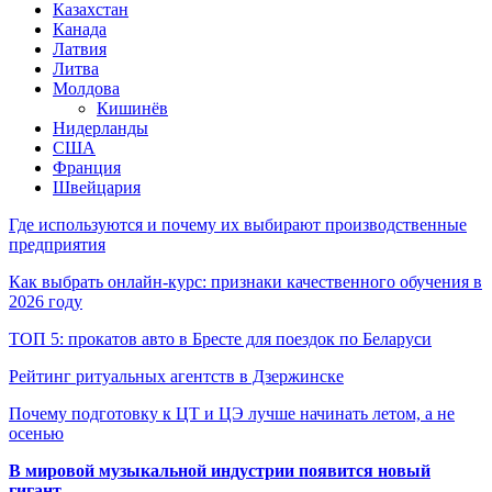
Казахстан
Канада
Латвия
Литва
Молдова
Кишинёв
Нидерланды
США
Франция
Швейцария
Где используются и почему их выбирают производственные
предприятия
Как выбрать онлайн-курс: признаки качественного обучения в
2026 году
ТОП 5: прокатов авто в Бресте для поездок по Беларуси
Рейтинг ритуальных агентств в Дзержинске
Почему подготовку к ЦТ и ЦЭ лучше начинать летом, а не
осенью
В мировой музыкальной индустрии появится новый
гигант