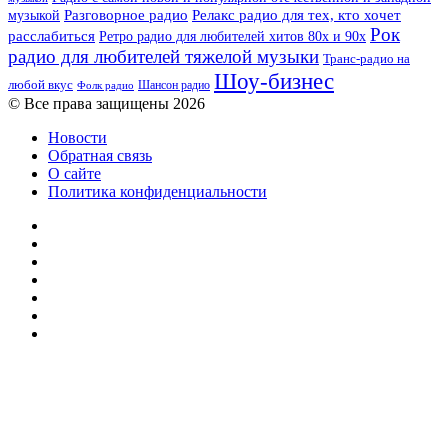
музыкой
Разговорное радио
Релакс радио для тех, кто хочет
Рок
расслабиться
Ретро радио для любителей хитов 80х и 90х
радио для любителей тяжелой музыки
Транс-радио на
Шоу-бизнес
любой вкус
Шансон радио
Фолк радио
© Все права защищены 2026
Новости
Обратная связь
О сайте
Политика конфиденциальности
Facebook
Twitter
YouTube
vk.com
Одноклассники
Telegram
RSS
Кнопка
«Наверх»