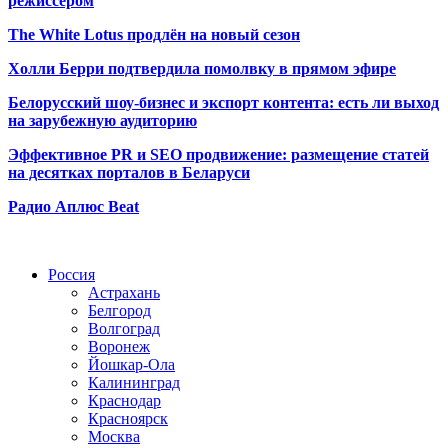
режиссёром
The White Lotus продлён на новый сезон
Холли Берри подтвердила помолвк
у в прямом эфире
Белорусский шоу-бизнес и экспорт контента: есть ли выход
на зарубежную аудиторию
Эффективное PR и SEO продвижение:
размещение статей
на десятках порталов в Беларуси
Радио Аплюс Beat
Радио по странам
Россия
Астрахань
Белгород
Волгоград
Воронеж
Йошкар-Ола
Калининград
Краснодар
Красноярск
Москва