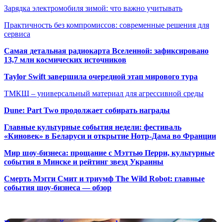
Зарядка электромобиля зимой: что важно учитывать
Практичность без компромиссов: современные решения для
сервиса
Самая детальная радиокарта Вселенной: зафиксировано
13,7 млн космических источников
Taylor Swift завершила очередной этап мирового тура
ТМКЩ – универсальный материал для агрессивной среды
Dune: Part Two продолжает собирать награды
Главные культурные события недели: фестиваль
«Киновек» в Беларуси и открытие Нотр-Дама во Франции
Мир шоу-бизнеса: прощание с Мэттью Перри, культурные
события в Минске и рейтинг звезд Украины
Смерть Мэгги Смит и триумф The Wild Robot: главные
события шоу-бизнеса — обзор
Популярные радиостанции