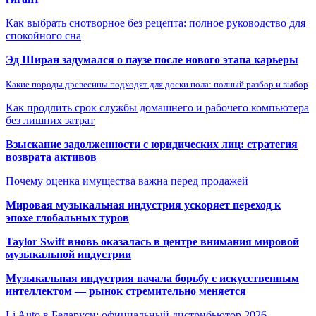
Как выбрать снотворное без рецепта: полное руководство для
спокойного сна
Эд Ширан задумался о паузе после нового этапа карьеры
Какие породы древесины подходят для доски пола: полный разбор и выбор
Как продлить срок службы домашнего и рабочего компьютера
без лишних затрат
Взыскание задолженности с юридических лиц: стратегия
возврата активов
Почему оценка имущества важна перед продажей
Мировая музыкальная индустрия ускоряет переход к
эпохе глобальных туров
Taylor Swift вновь оказалась в центре внимания мировой
музыкальной индустрии
Музыкальная индустрия начала борьбу с искусственным
интеллектом — рынок стремительно меняется
Li Auto в Беларуси: официальный дистрибьютор 2026