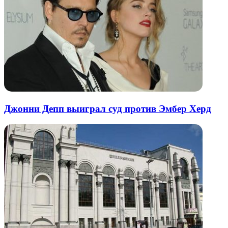
Джонни Депп выиграл суд против Эмбер Херд