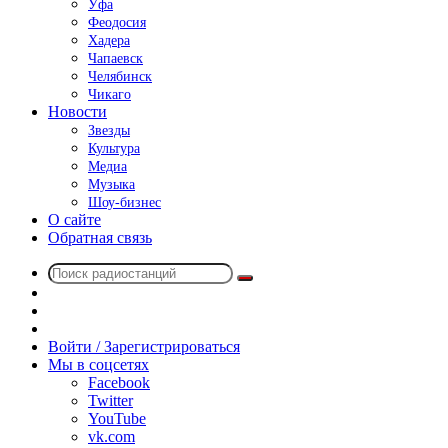
Уфа
Феодосия
Хадера
Чапаевск
Челябинск
Чикаго
Новости
Звезды
Культура
Медиа
Музыка
Шоу-бизнес
О сайте
Обратная связь
Поиск
Switch
радиостанций
skin
Sidebar
Случайное
радио
Войти / Зарегистрироваться
Мы в соцсетях
Facebook
Twitter
YouTube
vk.com