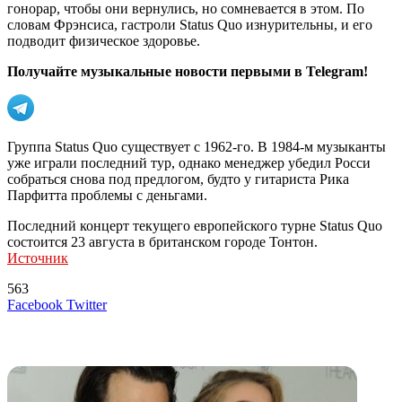
гонорар, чтобы они вернулись, но сомневается в этом. По
словам Фрэнсиса, гастроли Status Quo изнурительны, и его
подводит физическое здоровье.
Получайте музыкальные новости первыми в Telegram!
Группа Status Quo существует с 1962-го. В 1984-м музыканты
уже играли последний тур, однако менеджер убедил Росси
собраться снова под предлогом, будто у гитариста Рика
Парфитта проблемы с деньгами.
Последний концерт текущего европейского турне Status Quo
состоится 23 августа в британском городе Тонтон.
Источник
563
LinkedIn
Tumblr
Reddit
Вконтакте
Одноклассники
Skype
Messenger
Messenger
WhatsApp
Telegram
Viber
Line
Поделиться
Печатать
Facebook
Twitter
через
электронную
Похожие радио
почту