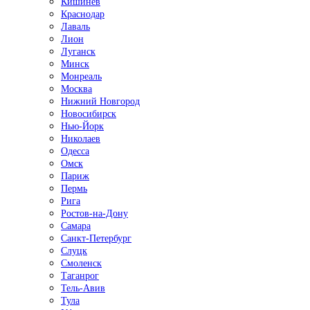
Кишинёв
Краснодар
Лаваль
Лион
Луганск
Минск
Монреаль
Москва
Нижний Новгород
Новосибирск
Нью-Йорк
Николаев
Одесса
Омск
Париж
Пермь
Рига
Ростов-на-Дону
Самара
Санкт-Петербург
Слуцк
Смоленск
Таганрог
Тель-Авив
Тула