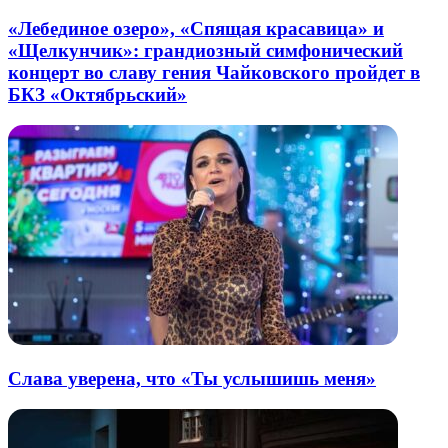
«Лебединое озеро», «Спящая красавица» и
«Щелкунчик»: грандиозный симфонический
концерт во славу гения Чайковского пройдет в
БКЗ «Октябрьский»
Слава уверена, что «Ты услышишь меня»