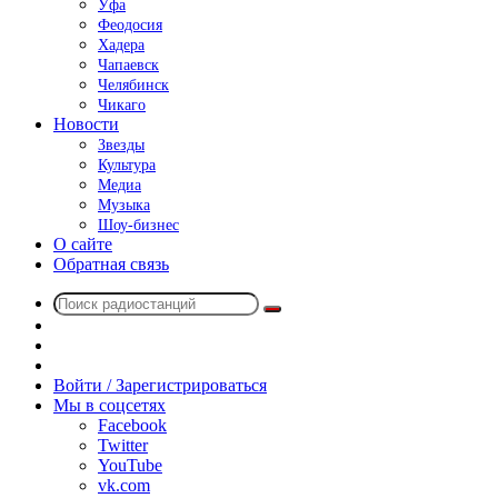
Уфа
Феодосия
Хадера
Чапаевск
Челябинск
Чикаго
Новости
Звезды
Культура
Медиа
Музыка
Шоу-бизнес
О сайте
Обратная связь
Поиск
Switch
радиостанций
skin
Sidebar
Случайное
радио
Войти / Зарегистрироваться
Мы в соцсетях
Facebook
Twitter
YouTube
vk.com