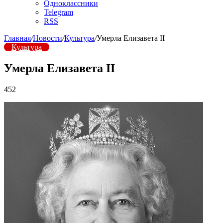
Одноклассники
Telegram
RSS
Главная
/
Новости
/
Культура
/
Умерла Елизавета II
Культура
Умерла Елизавета II
452