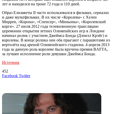
лет и находился на троне 72 года и 110 дней.
Образ Елизаветы II часто использовался в фильмах, сериалах
и даже мультфильмах. В их числе «Королева» с Хелен
Миррен, «Корона», «Спенсер», «Миньоны», «Королевский
корги». 27 июля 2012 года телевизионную трансляцию
церемонии открытия летних Олимпийских игр в Лондоне
начинал ролик с участием Джеймса Бонда (Дэниэл Крэйг) и
королевы. В конце ролика они оба прыгают с парашютами из
вертолёта над ареной Олимпийского стадиона. 4 апреля 2013
года за данную роль королеве была вручена премия BAFTA,
за лучшее исполнение роли девушки Джеймса Бонда.
Источник
452
LinkedIn
Tumblr
Reddit
Вконтакте
Одноклассники
Skype
Messenger
Messenger
WhatsApp
Telegram
Viber
Line
Поделиться
Печатать
Facebook
Twitter
через
электронную
Похожие радио
почту