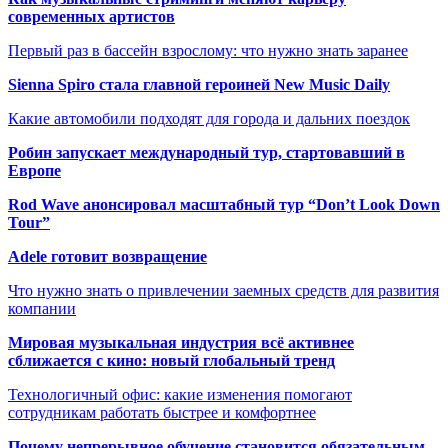
современных артистов
Первый раз в бассейн взрослому: что нужно знать заранее
Sienna Spiro стала главной героиней New Music Daily
Какие автомобили подходят для города и дальних поездок
Робин запускает международный тур, стартовавший в
Европе
Rod Wave анонсировал масштабный тур “Don’t Look Down
Tour”
Adele готовит возвращение
Что нужно знать о привлечении заемных средств для развития
компании
Мировая музыкальная индустрия всё активнее
сближается с кино: новый глобальный тренд
Технологичный офис: какие изменения помогают
сотрудникам работать быстрее и комфортнее
Почему непрерывное обучение становится обязательным