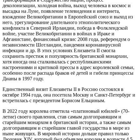
деколонизации, холодная война, выход человека в космос и
высадка на Луне, появление телевидения и интернета,
вхождение Великобритании в Европейский союз и выход из
него, урегулирование длительного этнополитического
конфликта в Северной Ирландии, победа в Фолклендской
войне, участие Великобритании в войнах в Ираке и
Афганистане, финансовый кризис 2008 года, референдум о
независимости Шотландии, пандемия коронавирусной
инфекции и др. В этих условиях Елизавета II смогла
сохранить престиж и популярность британской монархии,
хотя иногда она сталкивалась с республиканскими
настроениями и критикой прессы в адрес королевской семьи,
особенно после распада браков её детей и гибели принцессы
Дианы в 1997 году.
Единственный визит Елизаветы II в Россию состоялся в
октябре 1994 года, она посетила Москву и Санкт-Петербург и
встретилась с президентом Борисом Ельциным.
В 2022 году королева отметила «платиновый юбилей» (70-
летие) своего правления, став самым долгоправящим и
старейшим монархом в британской истории, а также самым
долгоправящим и старейшим главой государства в мире из
ныне живущих. В мировой истории дольше правил только
Людовик XIV, который был объявлен королем в возрасте 4,5