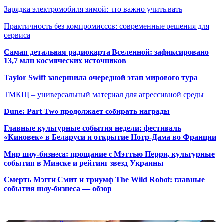
Зарядка электромобиля зимой: что важно учитывать
Практичность без компромиссов: современные решения для
сервиса
Самая детальная радиокарта Вселенной: зафиксировано
13,7 млн космических источников
Taylor Swift завершила очередной этап мирового тура
ТМКЩ – универсальный материал для агрессивной среды
Dune: Part Two продолжает собирать награды
Главные культурные события недели: фестиваль
«Киновек» в Беларуси и открытие Нотр-Дама во Франции
Мир шоу-бизнеса: прощание с Мэттью Перри, культурные
события в Минске и рейтинг звезд Украины
Смерть Мэгги Смит и триумф The Wild Robot: главные
события шоу-бизнеса — обзор
Популярные радиостанции