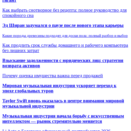
гигант
Как выбрать снотворное без рецепта: полное руководство для
спокойного сна
Эд Ширан задумался о паузе после нового этапа карьеры
Какие породы древесины подходят для доски пола: полный разбор и выбор
Как продлить срок службы домашнего и рабочего компьютера
без лишних затрат
Взыскание задолженности с юридических лиц: стратегия
возврата активов
Почему оценка имущества важна перед продажей
Мировая музыкальная индустрия ускоряет переход к
эпохе глобальных туров
Taylor Swift вновь оказалась в центре внимания мировой
музыкальной индустрии
Музыкальная индустрия начала борьбу с искусственным
интеллектом — рынок стремительно меняется