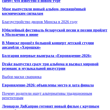
сцену: что известно о новом туре
Muse выпустили новый альбом, посвящённый
космическим сигналам
Благоустройство дворов Минска в 2026 году
Юбилейный фестиваль беларуской песни и поэзии пройдет
в Молодечно в июне
В Минске прошёл большой концерт детской студии
ансамбля «Хорошки»
Болгария впервые выиграла «Евровидение-2026»
Drake выпустил сразу три альбома и вызвал мировой
резонанс в музыкальной индустрии
Выбор маски сварщика
Евровидение-2026: объявлены место и дата финала
Почему родители ищут альтернативы традиционным
репетиторам
Леонардо ДиКаприо готовит новый фильм с крупным