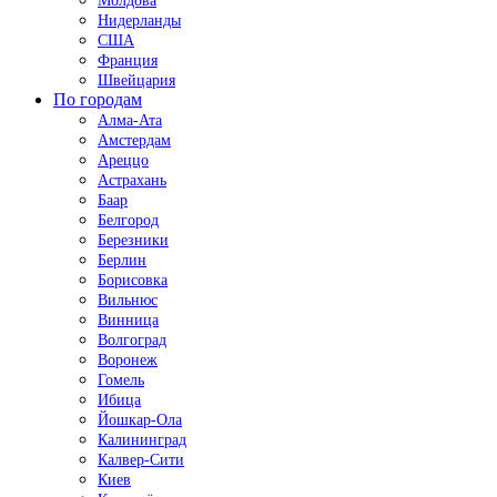
Молдова
Нидерланды
США
Франция
Швейцария
По городам
Алма-Ата
Амстердам
Ареццо
Астрахань
Баар
Белгород
Березники
Берлин
Борисовка
Вильнюс
Винница
Волгоград
Воронеж
Гомель
Ибица
Йошкар-Ола
Калининград
Калвер-Сити
Киев