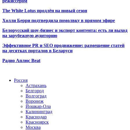
режиссёром
The White Lotus продлён на новый сезон
Холли Берри подтвердила помолвк
у в прямом эфире
Белорусский шоу-бизнес и экспорт контента: есть ли выход
на зарубежную аудиторию
Эффективное PR и SEO продвижение:
размещение статей
на десятках порталов в Беларуси
Радио Аплюс Beat
Радио по странам
Россия
Астрахань
Белгород
Волгоград
Воронеж
Йошкар-Ола
Калининград
Краснодар
Красноярск
Москва