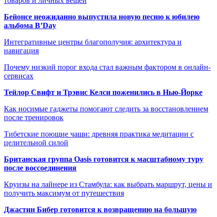
товаров и личных вещей
Бейонсе неожиданно выпустила новую песню к юбилею
альбома B’Day
Интегративные центры благополучия: архитектура и
навигация
Почему низкий порог входа стал важным фактором в онлайн-
сервисах
Тейлор Свифт и Трэвис Келси поженились в Нью-Йорке
Как носимые гаджеты помогают следить за восстановлением
после тренировок
Тибетские поющие чаши: древняя практика медитации с
целительной силой
Британская группа Oasis готовится к масштабному туру
после воссоединения
Круизы на лайнере из Стамбула: как выбрать маршрут, цены и
получить максимум от путешествия
Джастин Бибер готовится к возвращению на большую