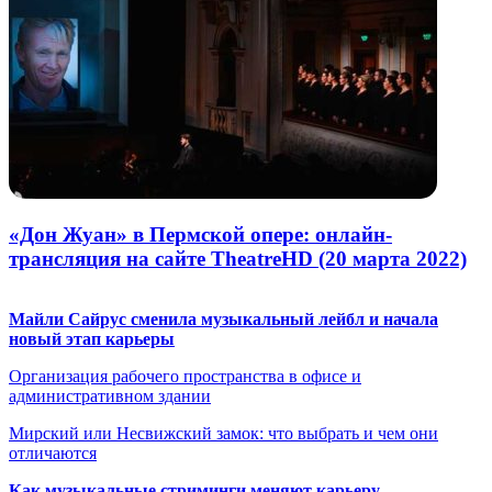
«Дон Жуан» в Пермской опере: онлайн-
трансляция на сайте TheatreHD (20 марта 2022)
Майли Сайрус сменила музыкальный лейбл и начала
новый этап карьеры
Организация рабочего пространства в офисе и
административном здании
Мирский или Несвижский замок: что выбрать и чем они
отличаются
Как музыкальные стриминги меняют карьеру