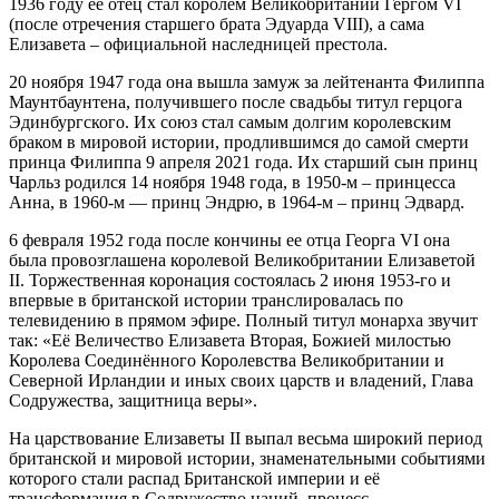
1936 году ее отец стал королем Великобритании Гергом VI
(после отречения старшего брата Эдуарда VIII), а сама
Елизавета – официальной наследницей престола.
20 ноября 1947 года она вышла замуж за лейтенанта Филиппа
Маунтбаунтена, получившего после свадьбы титул герцога
Эдинбургского. Их союз стал самым долгим королевским
браком в мировой истории, продлившимся до самой смерти
принца Филиппа 9 апреля 2021 года. Их старший сын принц
Чарльз родился 14 ноября 1948 года, в 1950-м – принцесса
Анна, в 1960-м — принц Эндрю, в 1964-м – принц Эдвард.
6 февраля 1952 года после кончины ее отца Георга VI она
была провозглашена королевой Великобритании Елизаветой
II. Торжественная коронация состоялась 2 июня 1953-го и
впервые в британской истории транслировалась по
телевидению в прямом эфире. Полный титул монарха звучит
так: «Её Величество Елизавета Вторая, Божией милостью
Королева Соединённого Королевства Великобритании и
Северной Ирландии и иных своих царств и владений, Глава
Содружества, защитница веры».
На царствование Елизаветы II выпал весьма широкий период
британской и мировой истории, знаменательными событиями
которого стали распад Британской империи и её
трансформация в Содружество наций, процесс