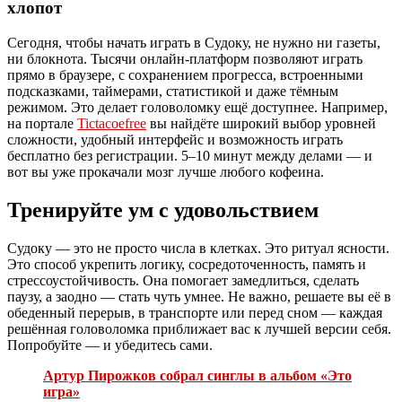
хлопот
Сегодня, чтобы начать играть в Судоку, не нужно ни газеты,
ни блокнота. Тысячи онлайн-платформ позволяют играть
прямо в браузере, с сохранением прогресса, встроенными
подсказками, таймерами, статистикой и даже тёмным
режимом. Это делает головоломку ещё доступнее. Например,
на портале
Tictacoefree
вы найдёте широкий выбор уровней
сложности, удобный интерфейс и возможность играть
бесплатно без регистрации. 5–10 минут между делами — и
вот вы уже прокачали мозг лучше любого кофеина.
Тренируйте ум с удовольствием
Судоку — это не просто числа в клетках. Это ритуал ясности.
Это способ укрепить логику, сосредоточенность, память и
стрессоустойчивость. Она помогает замедлиться, сделать
паузу, а заодно — стать чуть умнее. Не важно, решаете вы её в
обеденный перерыв, в транспорте или перед сном — каждая
решённая головоломка приближает вас к лучшей версии себя.
Попробуйте — и убедитесь сами.
Артур Пирожков собрал синглы в альбом «Это
игра»