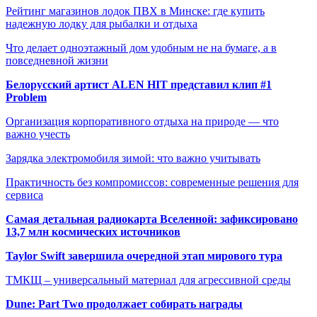
Рейтинг магазинов лодок ПВХ в Минске: где купить
надежную лодку для рыбалки и отдыха
Что делает одноэтажный дом удобным не на бумаге, а в
повседневной жизни
Белорусский артист ALEN HIT представил клип #1
Problem
Организация корпоративного отдыха на природе — что
важно учесть
Зарядка электромобиля зимой: что важно учитывать
Практичность без компромиссов: современные решения для
сервиса
Самая детальная радиокарта Вселенной: зафиксировано
13,7 млн космических источников
Taylor Swift завершила очередной этап мирового тура
ТМКЩ – универсальный материал для агрессивной среды
Dune: Part Two продолжает собирать награды