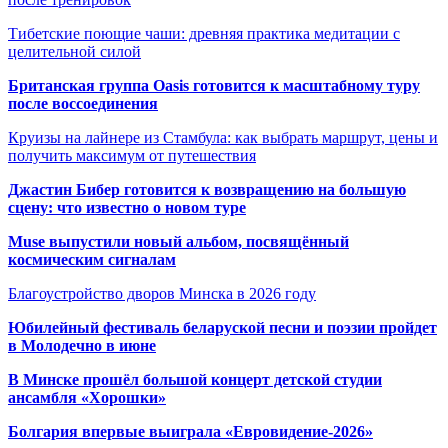
Тибетские поющие чаши: древняя практика медитации с
целительной силой
Британская группа Oasis готовится к масштабному туру
после воссоединения
Круизы на лайнере из Стамбула: как выбрать маршрут, цены и
получить максимум от путешествия
Джастин Бибер готовится к возвращению на большую
сцену: что известно о новом туре
Muse выпустили новый альбом, посвящённый
космическим сигналам
Благоустройство дворов Минска в 2026 году
Юбилейный фестиваль беларуской песни и поэзии пройдет
в Молодечно в июне
В Минске прошёл большой концерт детской студии
ансамбля «Хорошки»
Болгария впервые выиграла «Евровидение-2026»