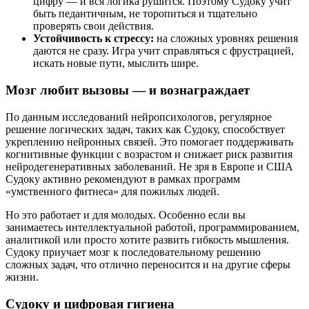
цифру — и вся логика рушится. Поэтому Судоку учит
быть педантичным, не торопиться и тщательно
проверять свои действия.
Устойчивость к стрессу:
на сложных уровнях решения
даются не сразу. Игра учит справляться с фрустрацией,
искать новые пути, мыслить шире.
Мозг любит вызовы — и вознаграждает
По данным исследований нейропсихологов, регулярное
решение логических задач, таких как Судоку, способствует
укреплению нейронных связей. Это помогает поддерживать
когнитивные функции с возрастом и снижает риск развития
нейродегенеративных заболеваний. Не зря в Европе и США
Судоку активно рекомендуют в рамках программ
«умственного фитнеса» для пожилых людей.
Но это работает и для молодых. Особенно если вы
занимаетесь интеллектуальной работой, программированием,
аналитикой или просто хотите развить гибкость мышления.
Судоку приучает мозг к последовательному решению
сложных задач, что отлично переносится и на другие сферы
жизни.
Судоку и цифровая гигиена