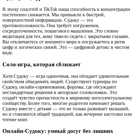
В эпоху соцсетей и TikTok наша способность к концентрации
постепенно снижается. Мы привыкли к быстрой,
поверхностной информации. Судоку — это
противоположность. Она требует погружения,
сосредоточенности, пошагового мышления. Это словно
медитация для тех, кому тяжело сидеть с закрытыми глазами.
Вы отключаетесь от внешнего мира и погружаетесь в ритм
цифр и логических связей. Это — цифровой детокс в чистом
виде.
Соло-игра, которая сближает
Хотя Судоку — игра одиночная, она обладает удивительным
свойством объединять людей. Существуют турниры по
Судоку, онлайн-соревнования, форумы, где обсуждают
нестандартные решения и авторские головоломки. Это
создаёт чувство причастности к мировому интеллектуальному
сообществу. Более того, многие родители начинают решать
Судоку вместе с детьми — это не только развивает малышей,
но и становится общей традицией, как вечерние настолки или
чтение книг.
Онлайн-Судоку: умный досуг без лишних