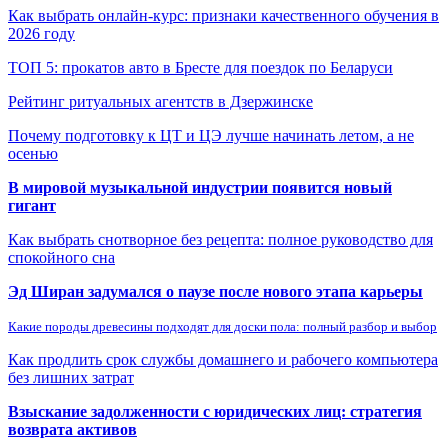
Как выбрать онлайн-курс: признаки качественного обучения в
2026 году
ТОП 5: прокатов авто в Бресте для поездок по Беларуси
Рейтинг ритуальных агентств в Дзержинске
Почему подготовку к ЦТ и ЦЭ лучше начинать летом, а не
осенью
В мировой музыкальной индустрии появится новый
гигант
Как выбрать снотворное без рецепта: полное руководство для
спокойного сна
Эд Ширан задумался о паузе после нового этапа карьеры
Какие породы древесины подходят для доски пола: полный разбор и выбор
Как продлить срок службы домашнего и рабочего компьютера
без лишних затрат
Взыскание задолженности с юридических лиц: стратегия
возврата активов