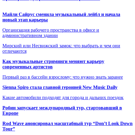
Майли Сайрус сменила музыкальный лейбл и начала
новый этап карьеры
Организация рабочего пространства в офисе и
административном здании
Мирский или Несвижский замок: что выбрать и чем они
отличаются
Как музыкальные стриминги меняют карьеру
современных артистов
Первый раз в бассейн взрослому: что нужно знать заранее
Sienna Spiro стала главной героиней New Music Daily
Какие автомобили подходят для города и дальних поездок
Робин запускает международный тур, стартовавший в
Европе
Rod Wave анонсировал масштабный тур “Don’t Look Down
Tour”