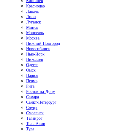
Кишинёв
Краснодар
Лаваль
Лион
Луганск
Минск
Монреаль
Москва
Нижний Новгород
Новосибирск
Нью-Йорк
Николаев
Одесса
Омск
Париж
Пермь
Рига
Ростов-на-Дону
Самара
Санкт-Петербург
Слуцк
Смоленск
Таганрог
Тель-Авив
Тула