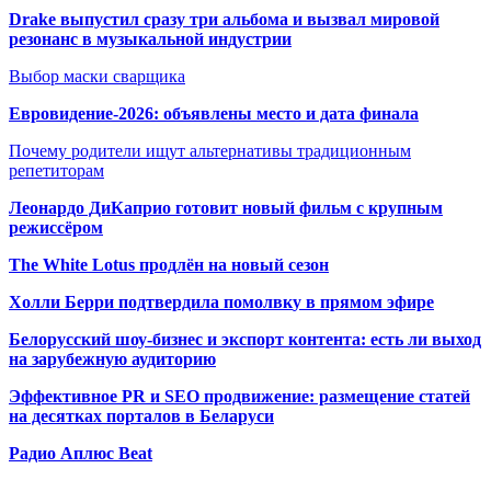
Drake выпустил сразу три альбома и вызвал мировой
резонанс в музыкальной индустрии
Выбор маски сварщика
Евровидение-2026: объявлены место и дата финала
Почему родители ищут альтернативы традиционным
репетиторам
Леонардо ДиКаприо готовит новый фильм с крупным
режиссёром
The White Lotus продлён на новый сезон
Холли Берри подтвердила помолвк
у в прямом эфире
Белорусский шоу-бизнес и экспорт контента: есть ли выход
на зарубежную аудиторию
Эффективное PR и SEO продвижение:
размещение статей
на десятках порталов в Беларуси
Радио Аплюс Beat
Радио по странам