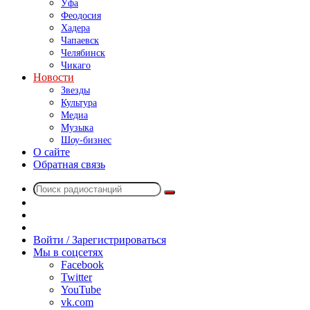
Уфа
Феодосия
Хадера
Чапаевск
Челябинск
Чикаго
Новости
Звезды
Культура
Медиа
Музыка
Шоу-бизнес
О сайте
Обратная связь
Поиск
Switch
радиостанций
skin
Sidebar
Случайное
радио
Войти / Зарегистрироваться
Мы в соцсетях
Facebook
Twitter
YouTube
vk.com