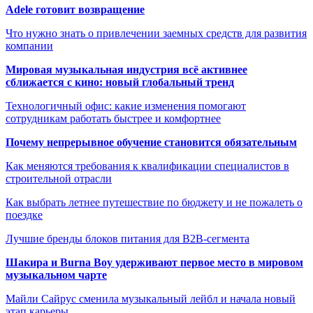
Adele готовит возвращение
Что нужно знать о привлечении заемных средств для развития
компании
Мировая музыкальная индустрия всё активнее
сближается с кино: новый глобальный тренд
Технологичный офис: какие изменения помогают
сотрудникам работать быстрее и комфортнее
Почему непрерывное обучение становится обязательным
Как меняются требования к квалификации специалистов в
строительной отрасли
Как выбрать летнее путешествие по бюджету и не пожалеть о
поездке
Лучшие бренды блоков питания для B2B-сегмента
Шакира и Burna Boy удерживают первое место в мировом
музыкальном чарте
Майли Сайрус сменила музыкальный лейбл и начала новый
этап карьеры