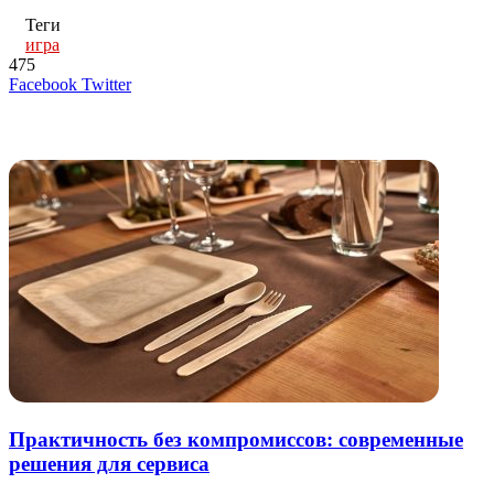
Теги
игра
475
LinkedIn
Tumblr
Reddit
Вконтакте
Одноклассники
Skype
Messenger
Messenger
WhatsApp
Telegram
Viber
Line
Поделиться
Печатать
Facebook
Twitter
через
электронную
Похожие радио
почту
Практичность без компромиссов: современные
решения для сервиса