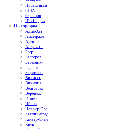
Молдова
Нидерланды
США
Франция
Швейцария
По городам
Алма-Ата
Амстердам
Ареццо
Астрахань
Баар
Белгород
Березники
Берлин
Борисовка
Вильнюс
Винница
Волгоград
Воронеж
Гомель
Ибица
Йошкар-Ола
Калининград
Калвер-Сити
Киев