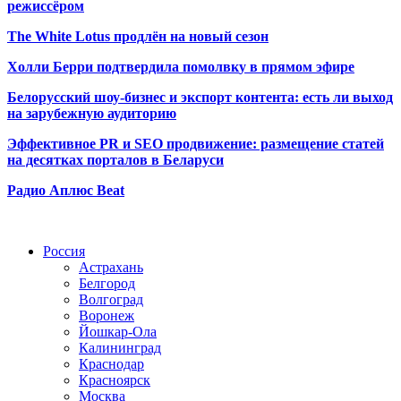
режиссёром
The White Lotus продлён на новый сезон
Холли Берри подтвердила помолвк
у в прямом эфире
Белорусский шоу-бизнес и экспорт контента: есть ли выход
на зарубежную аудиторию
Эффективное PR и SEO продвижение:
размещение статей
на десятках порталов в Беларуси
Радио Аплюс Beat
Радио по странам
Россия
Астрахань
Белгород
Волгоград
Воронеж
Йошкар-Ола
Калининград
Краснодар
Красноярск
Москва