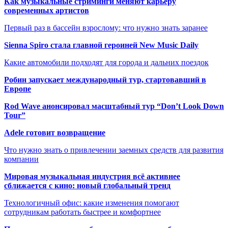
Как музыкальные стриминги меняют карьеру
современных артистов
Первый раз в бассейн взрослому: что нужно знать заранее
Sienna Spiro стала главной героиней New Music Daily
Какие автомобили подходят для города и дальних поездок
Робин запускает международный тур, стартовавший в
Европе
Rod Wave анонсировал масштабный тур “Don’t Look Down
Tour”
Adele готовит возвращение
Что нужно знать о привлечении заемных средств для развития
компании
Мировая музыкальная индустрия всё активнее
сближается с кино: новый глобальный тренд
Технологичный офис: какие изменения помогают
сотрудникам работать быстрее и комфортнее