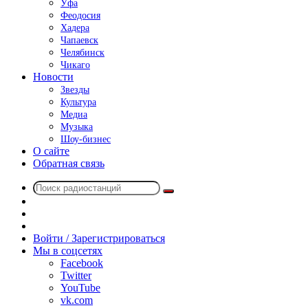
Уфа
Феодосия
Хадера
Чапаевск
Челябинск
Чикаго
Новости
Звезды
Культура
Медиа
Музыка
Шоу-бизнес
О сайте
Обратная связь
Поиск
Switch
радиостанций
skin
Sidebar
Случайное
радио
Войти / Зарегистрироваться
Мы в соцсетях
Facebook
Twitter
YouTube
vk.com