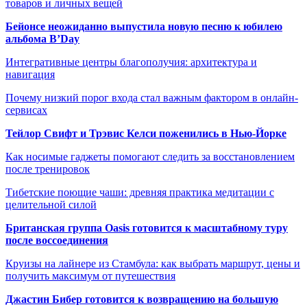
товаров и личных вещей
Бейонсе неожиданно выпустила новую песню к юбилею
альбома B’Day
Интегративные центры благополучия: архитектура и
навигация
Почему низкий порог входа стал важным фактором в онлайн-
сервисах
Тейлор Свифт и Трэвис Келси поженились в Нью-Йорке
Как носимые гаджеты помогают следить за восстановлением
после тренировок
Тибетские поющие чаши: древняя практика медитации с
целительной силой
Британская группа Oasis готовится к масштабному туру
после воссоединения
Круизы на лайнере из Стамбула: как выбрать маршрут, цены и
получить максимум от путешествия
Джастин Бибер готовится к возвращению на большую