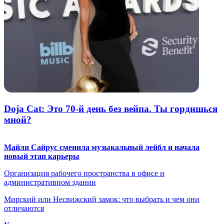
Doja Cat: Это 70-й день без вейпа. Ты гордишься
мной?
Майли Сайрус сменила музыкальный лейбл и начала
новый этап карьеры
Организация рабочего пространства в офисе и
административном здании
Мирский или Несвижский замок: что выбрать и чем они
отличаются