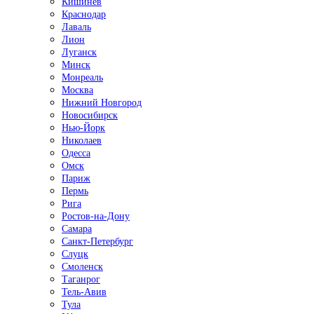
Кишинёв
Краснодар
Лаваль
Лион
Луганск
Минск
Монреаль
Москва
Нижний Новгород
Новосибирск
Нью-Йорк
Николаев
Одесса
Омск
Париж
Пермь
Рига
Ростов-на-Дону
Самара
Санкт-Петербург
Слуцк
Смоленск
Таганрог
Тель-Авив
Тула