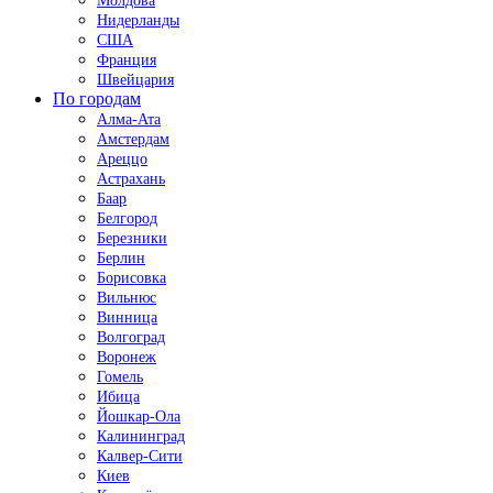
Молдова
Нидерланды
США
Франция
Швейцария
По городам
Алма-Ата
Амстердам
Ареццо
Астрахань
Баар
Белгород
Березники
Берлин
Борисовка
Вильнюс
Винница
Волгоград
Воронеж
Гомель
Ибица
Йошкар-Ола
Калининград
Калвер-Сити
Киев