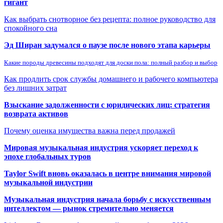
гигант
Как выбрать снотворное без рецепта: полное руководство для
спокойного сна
Эд Ширан задумался о паузе после нового этапа карьеры
Какие породы древесины подходят для доски пола: полный разбор и выбор
Как продлить срок службы домашнего и рабочего компьютера
без лишних затрат
Взыскание задолженности с юридических лиц: стратегия
возврата активов
Почему оценка имущества важна перед продажей
Мировая музыкальная индустрия ускоряет переход к
эпохе глобальных туров
Taylor Swift вновь оказалась в центре внимания мировой
музыкальной индустрии
Музыкальная индустрия начала борьбу с искусственным
интеллектом — рынок стремительно меняется