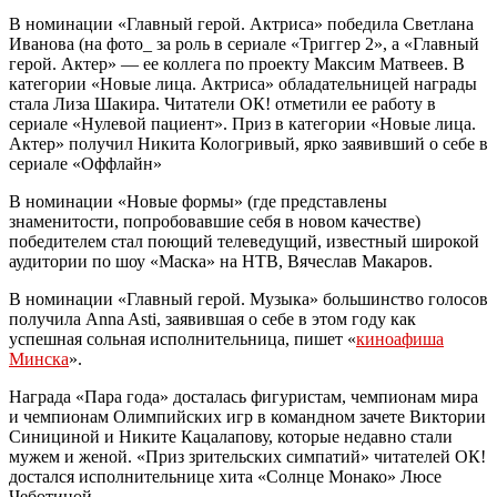
В номинации «Главный герой. Актриса» победила Светлана
Иванова (на фото_ за роль в сериале «Триггер 2», а «Главный
герой. Актер» — ее коллега по проекту Максим Матвеев. В
категории «Новые лица. Актриса» обладательницей награды
стала Лиза Шакира. Читатели ОК! отметили ее работу в
сериале «Нулевой пациент». Приз в категории «Новые лица.
Актер» получил Никита Кологривый, ярко заявивший о себе в
сериале «Оффлайн»
В номинации «Новые формы» (где представлены
знаменитости, попробовавшие себя в новом качестве)
победителем стал поющий телеведущий, известный широкой
аудитории по шоу «Маска» на НТВ, Вячеслав Макаров.
В номинации «Главный герой. Музыка» большинство голоcов
получила Anna Asti, заявившая о себе в этом году как
успешная сольная исполнительница, пишет «
киноафиша
Минска
».
Награда «Пара года» досталась фигуристам, чемпионам мира
и чемпионам Олимпийских игр в командном зачете Виктории
Синициной и Никите Кацалапову, которые недавно стали
мужем и женой. «Приз зрительских симпатий» читателей ОК!
достался исполнительнице хита «Солнце Монако» Люсе
Чеботиной.