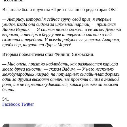
В финале были вручены «Призы главного редактора» ОК!
— Актрису, которой я сейчас вручу свой приз, я впервые
увидел, когда она сидела за школьной партой, — признался
Вадим Верник. — Я снимал тогда сюжет о ее маме. Девочка
выросла, и теперь я беру у нее интервью и снимаю о ней
сюжеты и передачи. И всегда радуюсь ее успехам. Актриса,
продюсер, шоураннер Дарья Мороз!
Вторым победителем стал Филипп Янковский.
— Мне очень приятно наблюдать, как развивается карьера
моего друга юности, — сказал Вадим. — У него несколько
международных наград, на популярных онлайн-платформах
один за другим выходят отличные проекты с ним в главной
роли, и я не перестаю удивляться, каким разным он может
быть.
541
LinkedIn
Tumblr
Reddit
Вконтакте
Одноклассники
Skype
Messenger
Messenger
WhatsApp
Telegram
Viber
Line
Поделиться
Печатать
Facebook
Twitter
через
электронную
Похожие радио
почту