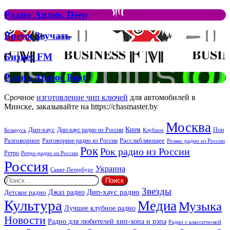
Аплюс
Елтона
Рок
Джона
Радио
Радио Аплюс Deep
та
Аплюс
Брітні
Deep
Время
Время Звучать
Спірс
Звучать
Бизнес
Бизнес FM
FM
Радио
Радио Аплюс Beat
Аплюс
Beat
Срочное
изготовление чип ключей
для автомобилей в
Минске, заказывайте на https://chasmaster.by
Москва
Киев
Дип-хаус
Дип-хаус радио из России
Клубное
Поп
Беларусь
Разговорное
Расслабляющее
Разговорное радио из России
Релакс радио из России
Рок
Рок радио из России
Ретро
Ретро-радио из России
Россия
Украина
Санкт-Петербург
Найти:
Звезды
Дип-хаус радио
Джаз радио
Детское радио
Культура
Медиа
Музыка
Лучшее клубное радио
Новости
Радио для любителей хип-хопа и рэпа
Радио с классической