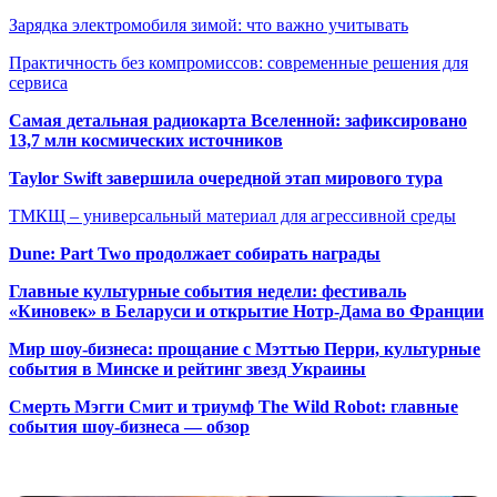
Зарядка электромобиля зимой: что важно учитывать
Практичность без компромиссов: современные решения для
сервиса
Самая детальная радиокарта Вселенной: зафиксировано
13,7 млн космических источников
Taylor Swift завершила очередной этап мирового тура
ТМКЩ – универсальный материал для агрессивной среды
Dune: Part Two продолжает собирать награды
Главные культурные события недели: фестиваль
«Киновек» в Беларуси и открытие Нотр-Дама во Франции
Мир шоу-бизнеса: прощание с Мэттью Перри, культурные
события в Минске и рейтинг звезд Украины
Смерть Мэгги Смит и триумф The Wild Robot: главные
события шоу-бизнеса — обзор
Популярные радиостанции