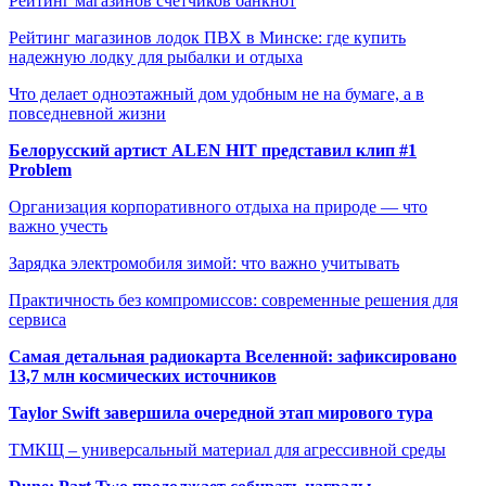
Рейтинг магазинов счётчиков банкнот
Рейтинг магазинов лодок ПВХ в Минске: где купить
надежную лодку для рыбалки и отдыха
Что делает одноэтажный дом удобным не на бумаге, а в
повседневной жизни
Белорусский артист ALEN HIT представил клип #1
Problem
Организация корпоративного отдыха на природе — что
важно учесть
Зарядка электромобиля зимой: что важно учитывать
Практичность без компромиссов: современные решения для
сервиса
Самая детальная радиокарта Вселенной: зафиксировано
13,7 млн космических источников
Taylor Swift завершила очередной этап мирового тура
ТМКЩ – универсальный материал для агрессивной среды