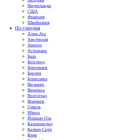
Молдова
Нидерланды
США
Франция
Швейцария
По городам
Алма-Ата
Амстердам
Ареццо
Астрахань
Баар
Белгород
Березники
Берлин
Борисовка
Вильнюс
Винница
Волгоград
Воронеж
Гомель
Ибица
Йошкар-Ола
Калининград
Калвер-Сити
Киев