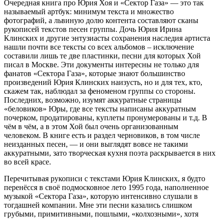
Очередная книга про Юрия Хоя и «Сектор Газа» — это так
называемый артбук: минимум текста и множество
фотографий, а львиную долю контента составляют сканы
рукописей текстов песен группы. Дочь Юрия Ирина
Клинских и другие энтузиасты сохранения наследия артиста
нашли почти все тексты со всех альбомов – исключение
составили лишь те две пластинки, песни для которых Хой
писал в Москве. Эти документы интересны не только для
фанатов «Сектора Газа», которые знают большинство
произведений Юрия Клинских наизусть, но и для тех, кто,
скажем так, наблюдал за феноменом группы со стороны.
Последних, возможно, изумят аккуратные страницы
«беловиков» Юры, где все тексты написаны аккуратным
почерком, продатированы, куплеты пронумерованы и т.д. В
чём в чём, а в этом Хой был очень организованным
человеком. В книге есть и раздел черновиков, в том числе
неизданных песен, — и они выглядят вовсе не такими
аккуратными, зато творческая кухня поэта раскрывается в них
во всей красе.
Перечитывая рукописи с текстами Юрия Клинских, я будто
перенёсся в своё подмосковное лето 1995 года, наполненное
музыкой «Сектора Газа», которую интенсивно слушали в
тогдашней компании. Мне эти песни казались слишком
грубыми, примитивными, пошлыми, «колхозными», хотя