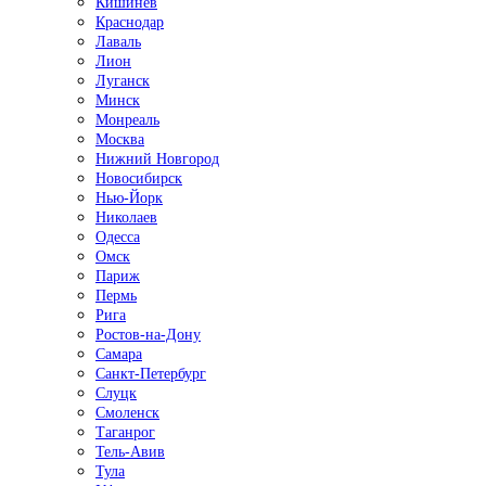
Кишинёв
Краснодар
Лаваль
Лион
Луганск
Минск
Монреаль
Москва
Нижний Новгород
Новосибирск
Нью-Йорк
Николаев
Одесса
Омск
Париж
Пермь
Рига
Ростов-на-Дону
Самара
Санкт-Петербург
Слуцк
Смоленск
Таганрог
Тель-Авив
Тула