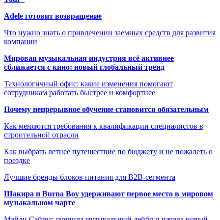
Adele готовит возвращение
Что нужно знать о привлечении заемных средств для развития
компании
Мировая музыкальная индустрия всё активнее
сближается с кино: новый глобальный тренд
Технологичный офис: какие изменения помогают
сотрудникам работать быстрее и комфортнее
Почему непрерывное обучение становится обязательным
Как меняются требования к квалификации специалистов в
строительной отрасли
Как выбрать летнее путешествие по бюджету и не пожалеть о
поездке
Лучшие бренды блоков питания для B2B-сегмента
Шакира и Burna Boy удерживают первое место в мировом
музыкальном чарте
Майли Сайрус сменила музыкальный лейбл и начала новый