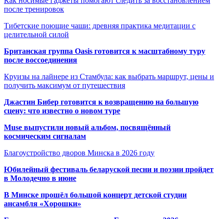
Как носимые гаджеты помогают следить за восстановлением
после тренировок
Тибетские поющие чаши: древняя практика медитации с
целительной силой
Британская группа Oasis готовится к масштабному туру
после воссоединения
Круизы на лайнере из Стамбула: как выбрать маршрут, цены и
получить максимум от путешествия
Джастин Бибер готовится к возвращению на большую
сцену: что известно о новом туре
Muse выпустили новый альбом, посвящённый
космическим сигналам
Благоустройство дворов Минска в 2026 году
Юбилейный фестиваль беларуской песни и поэзии пройдет
в Молодечно в июне
В Минске прошёл большой концерт детской студии
ансамбля «Хорошки»