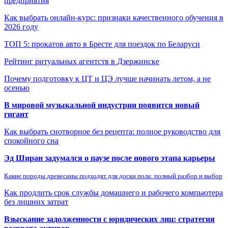
предприятия
Как выбрать онлайн-курс: признаки качественного обучения в
2026 году
ТОП 5: прокатов авто в Бресте для поездок по Беларуси
Рейтинг ритуальных агентств в Дзержинске
Почему подготовку к ЦТ и ЦЭ лучше начинать летом, а не
осенью
В мировой музыкальной индустрии появится новый
гигант
Как выбрать снотворное без рецепта: полное руководство для
спокойного сна
Эд Ширан задумался о паузе после нового этапа карьеры
Какие породы древесины подходят для доски пола: полный разбор и выбор
Как продлить срок службы домашнего и рабочего компьютера
без лишних затрат
Взыскание задолженности с юридических лиц: стратегия