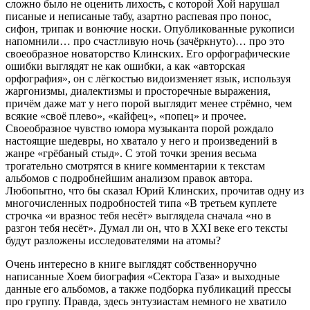
сложно было не оценить лихость, с которой Хой нарушал
писаные и неписаные табу, азартно распевая про понос,
сифон, трипак и вонючие носки. Опубликованные рукописи
напомнили… про счастливую ночь (зачёркнуто)… про это
своеобразное новаторство Клинских. Его орфографические
ошибки выглядят не как ошибки, а как «авторская
орфография», он с лёгкостью видоизменяет язык, используя
жаргонизмы, диалектизмы и просторечные выражения,
причём даже мат у него порой выглядит менее стрёмно, чем
всякие «своё плево», «кайфец», «попец» и прочее.
Своеобразное чувство юмора музыканта порой рождало
настоящие шедевры, но хватало у него и произведений в
жанре «грёбаный стыд». С этой точки зрения весьма
трогательно смотрятся в книге комментарии к текстам
альбомов с подробнейшим анализом правок автора.
Любопытно, что бы сказал Юрий Клинских, прочитав одну из
многочисленных подробностей типа «В третьем куплете
строчка «и вразнос тебя несёт» выглядела сначала «но в
разгон тебя несёт». Думал ли он, что в XXI веке его тексты
будут разложены исследователями на атомы?
Очень интересно в книге выглядят собственноручно
написанные Хоем биография «Сектора Газа» и выходные
данные его альбомов, а также подборка публикаций прессы
про группу. Правда, здесь энтузиастам немного не хватило