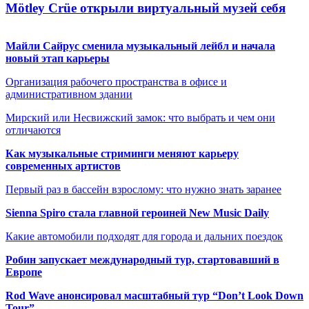
Mötley Crüe открыли виртуальный музей себя
Майли Сайрус сменила музыкальный лейбл и начала
новый этап карьеры
Организация рабочего пространства в офисе и
административном здании
Мирский или Несвижский замок: что выбрать и чем они
отличаются
Как музыкальные стриминги меняют карьеру
современных артистов
Первый раз в бассейн взрослому: что нужно знать заранее
Sienna Spiro стала главной героиней New Music Daily
Какие автомобили подходят для города и дальних поездок
Робин запускает международный тур, стартовавший в
Европе
Rod Wave анонсировал масштабный тур “Don’t Look Down
Tour”