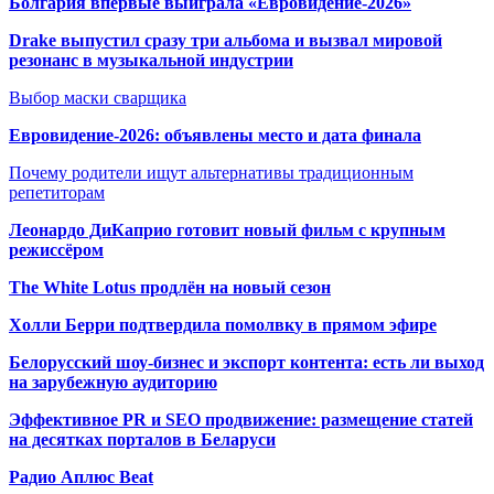
Болгария впервые выиграла «Евровидение-2026»
Drake выпустил сразу три альбома и вызвал мировой
резонанс в музыкальной индустрии
Выбор маски сварщика
Евровидение-2026: объявлены место и дата финала
Почему родители ищут альтернативы традиционным
репетиторам
Леонардо ДиКаприо готовит новый фильм с крупным
режиссёром
The White Lotus продлён на новый сезон
Холли Берри подтвердила помолвк
у в прямом эфире
Белорусский шоу-бизнес и экспорт контента: есть ли выход
на зарубежную аудиторию
Эффективное PR и SEO продвижение:
размещение статей
на десятках порталов в Беларуси
Радио Аплюс Beat