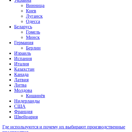
Украина
Винница
Киев
Луганск
Одесса
Беларусь
Гомель
Минск
Германия
Берлин
Израиль
Испания
Италия
Казахстан
Канада
Латвия
Литва
Молдова
Кишинёв
Нидерланды
США
Франция
Швейцария
Где используются и почему их выбирают производственные