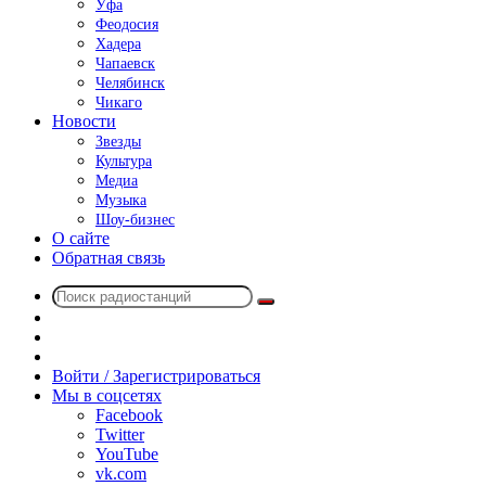
Уфа
Феодосия
Хадера
Чапаевск
Челябинск
Чикаго
Новости
Звезды
Культура
Медиа
Музыка
Шоу-бизнес
О сайте
Обратная связь
Поиск
Switch
радиостанций
skin
Sidebar
Случайное
радио
Войти / Зарегистрироваться
Мы в соцсетях
Facebook
Twitter
YouTube
vk.com