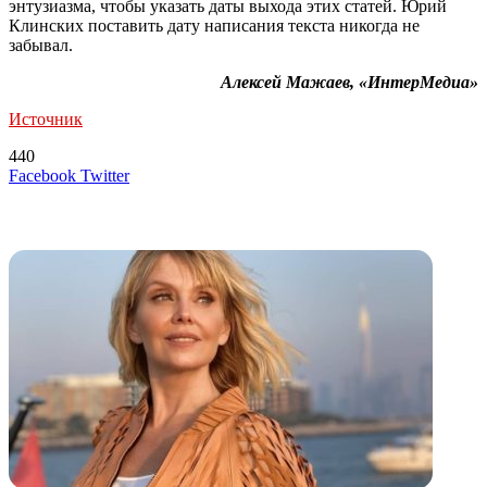
энтузиазма, чтобы указать даты выхода этих статей. Юрий
Клинских поставить дату написания текста никогда не
забывал.
Алексей Мажаев, «ИнтерМедиа»
Источник
440
LinkedIn
Tumblr
Reddit
Вконтакте
Одноклассники
Skype
Messenger
Messenger
WhatsApp
Telegram
Viber
Line
Поделиться
Печатать
Facebook
Twitter
через
электронную
Похожие радио
почту