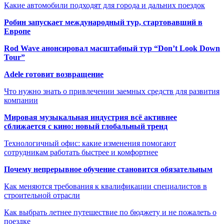
Какие автомобили подходят для города и дальних поездок
Робин запускает международный тур, стартовавший в
Европе
Rod Wave анонсировал масштабный тур “Don’t Look Down
Tour”
Adele готовит возвращение
Что нужно знать о привлечении заемных средств для развития
компании
Мировая музыкальная индустрия всё активнее
сближается с кино: новый глобальный тренд
Технологичный офис: какие изменения помогают
сотрудникам работать быстрее и комфортнее
Почему непрерывное обучение становится обязательным
Как меняются требования к квалификации специалистов в
строительной отрасли
Как выбрать летнее путешествие по бюджету и не пожалеть о
поездке