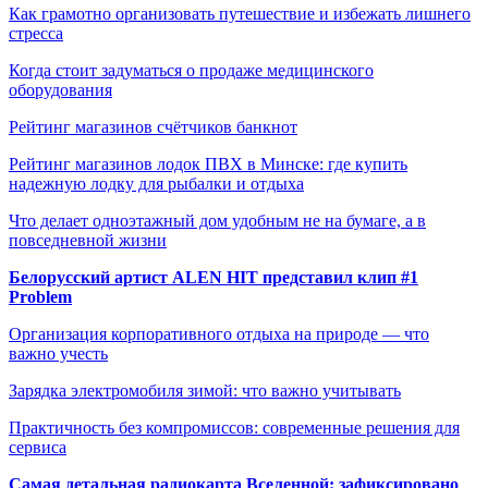
Как грамотно организовать путешествие и избежать лишнего
стресса
Когда стоит задуматься о продаже медицинского
оборудования
Рейтинг магазинов счётчиков банкнот
Рейтинг магазинов лодок ПВХ в Минске: где купить
надежную лодку для рыбалки и отдыха
Что делает одноэтажный дом удобным не на бумаге, а в
повседневной жизни
Белорусский артист ALEN HIT представил клип #1
Problem
Организация корпоративного отдыха на природе — что
важно учесть
Зарядка электромобиля зимой: что важно учитывать
Практичность без компромиссов: современные решения для
сервиса
Самая детальная радиокарта Вселенной: зафиксировано