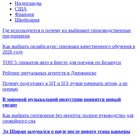
Нидерланды
США
Франция
Швейцария
Где используются и почему их выбирают производственные
предприятия
Как выбрать онлайн-курс: признаки качественного обучения в
2026 году
ТОП 5: прокатов авто в Бресте для поездок по Беларуси
Рейтинг ритуальных агентств в Дзержинске
Почему подготовку к ЦТ и ЦЭ лучше начинать летом, а не
осенью
В мировой музыкальной индустрии появится новый
гигант
Как выбрать снотворное без рецепта: полное руководство для
спокойного сна
Эд Ширан задумался о паузе после нового этапа карьеры