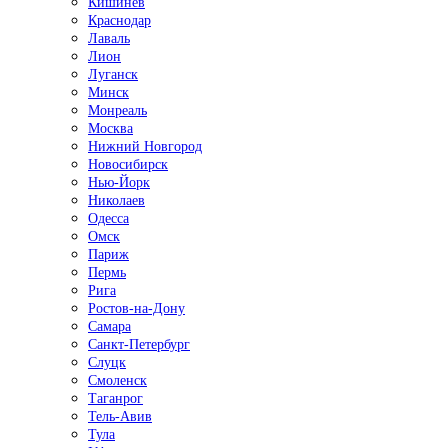
Кишинёв
Краснодар
Лаваль
Лион
Луганск
Минск
Монреаль
Москва
Нижний Новгород
Новосибирск
Нью-Йорк
Николаев
Одесса
Омск
Париж
Пермь
Рига
Ростов-на-Дону
Самара
Санкт-Петербург
Слуцк
Смоленск
Таганрог
Тель-Авив
Тула