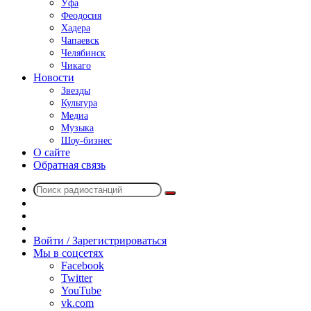
Уфа
Феодосия
Хадера
Чапаевск
Челябинск
Чикаго
Новости
Звезды
Культура
Медиа
Музыка
Шоу-бизнес
О сайте
Обратная связь
Поиск
Switch
радиостанций
skin
Sidebar
Случайное
радио
Войти / Зарегистрироваться
Мы в соцсетях
Facebook
Twitter
YouTube
vk.com