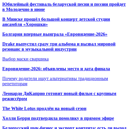
Юбилейный фестиваль беларуской песни и поэзии пройдет
в Молодечно в июне
В Минске прошёл большой концерт детской студии
ансамбля «Хорошки»
Болгария впервые выиграла «Евровидение-2026»
Drake выпустил сразу три альбома и вызвал мировой
резонанс в музыкальной индустрии
Выбор маски сварщика
Евровидение-2026: объявлены место и дата финала
Почему родители ищут альтернативы традиционным
репетиторам
Леонардо ДиКаприо готовит новый фильм с крупным
режиссёром
The White Lotus продлён на новый сезон
Холли Берри подтвердила помолвк
у в прямом эфире
Белорусский шоу-бизнес и экспорт контента: есть ли выход