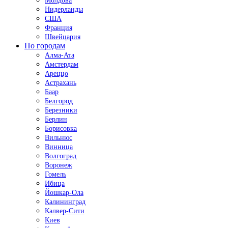
Молдова
Нидерланды
США
Франция
Швейцария
По городам
Алма-Ата
Амстердам
Ареццо
Астрахань
Баар
Белгород
Березники
Берлин
Борисовка
Вильнюс
Винница
Волгоград
Воронеж
Гомель
Ибица
Йошкар-Ола
Калининград
Калвер-Сити
Киев