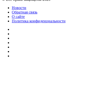
Новости
Обратная связь
О сайте
Политика конфиденциальности
Facebook
Twitter
YouTube
vk.com
Одноклассники
Telegram
RSS
Кнопка
«Наверх»