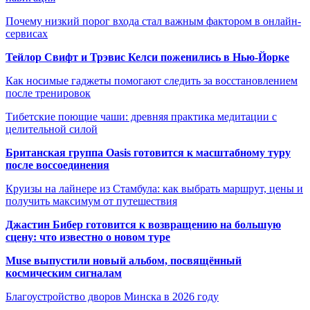
Почему низкий порог входа стал важным фактором в онлайн-
сервисах
Тейлор Свифт и Трэвис Келси поженились в Нью-Йорке
Как носимые гаджеты помогают следить за восстановлением
после тренировок
Тибетские поющие чаши: древняя практика медитации с
целительной силой
Британская группа Oasis готовится к масштабному туру
после воссоединения
Круизы на лайнере из Стамбула: как выбрать маршрут, цены и
получить максимум от путешествия
Джастин Бибер готовится к возвращению на большую
сцену: что известно о новом туре
Muse выпустили новый альбом, посвящённый
космическим сигналам
Благоустройство дворов Минска в 2026 году