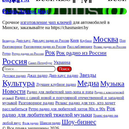
FM
Радио
Радио Аплюс Beat
Аплюс
Beat
Срочное
изготовление чип ключей
для автомобилей в
Минске, заказывайте на https://chasmaster.by
Москва
Киев
Дип-хаус
Дип-хаус радио из России
Клубное
Поп
Беларусь
Разговорное
Расслабляющее
Разговорное радио из России
Релакс радио из России
Рок
Рок радио из России
Ретро
Ретро-радио из России
Россия
Украина
Санкт-Петербург
Найти:
Звезды
Дип-хаус радио
Джаз радио
Детское радио
Культура
Медиа
Музыка
Лучшее клубное радио
Новости
Радио для любителей хип-хопа и рэпа
Радио с классической
Радио с самой новой и популярной отечественной и западной
музыкой
музыкой
Разговорное радио
Релакс радио для тех, кто хочет
Рок
расслабиться
Ретро радио для любителей хитов 80х и 90х
радио для любителей тяжелой музыки
Транс-радио на
Шоу-бизнес
любой вкус
Шансон радио
Фолк радио
© Все права защищены 2026