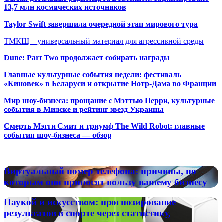
13,7 млн космических источников
Taylor Swift завершила очередной этап мирового тура
ТМКЩ – универсальный материал для агрессивной среды
Dune: Part Two продолжает собирать награды
Главные культурные события недели: фестиваль
«Киновек» в Беларуси и открытие Нотр-Дама во Франции
Мир шоу-бизнеса: прощание с Мэттью Перри, культурные
события в Минске и рейтинг звезд Украины
Смерть Мэгги Смит и триумф The Wild Robot: главные
события шоу-бизнеса — обзор
Популярные радиостанции
Виртуальный
Виртуальный номер телефона: причины, по
номер
которым они приносят пользу вашему бизнесу
телефона:
причины,
Наукой
Наукой и искусством: прогнозирование
по
и
результатов в спорте через статистику,
которым
искусством: