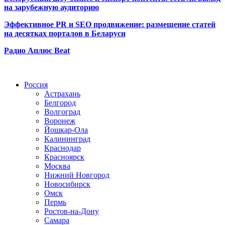
на зарубежную аудиторию
Эффективное PR и SEO продвижение:
размещение статей
на десятках порталов в Беларуси
Радио Аплюс Beat
Радио по странам
Россия
Астрахань
Белгород
Волгоград
Воронеж
Йошкар-Ола
Калининград
Краснодар
Красноярск
Москва
Нижний Новгород
Новосибирск
Омск
Пермь
Ростов-на-Дону
Самара