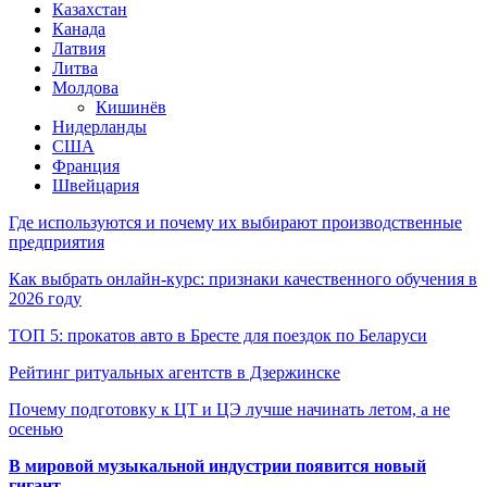
Казахстан
Канада
Латвия
Литва
Молдова
Кишинёв
Нидерланды
США
Франция
Швейцария
Где используются и почему их выбирают производственные
предприятия
Как выбрать онлайн-курс: признаки качественного обучения в
2026 году
ТОП 5: прокатов авто в Бресте для поездок по Беларуси
Рейтинг ритуальных агентств в Дзержинске
Почему подготовку к ЦТ и ЦЭ лучше начинать летом, а не
осенью
В мировой музыкальной индустрии появится новый
гигант