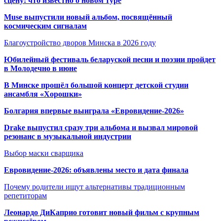
сцену: что известно о новом туре
Muse выпустили новый альбом, посвящённый
космическим сигналам
Благоустройство дворов Минска в 2026 году
Юбилейный фестиваль беларуской песни и поэзии пройдет
в Молодечно в июне
В Минске прошёл большой концерт детской студии
ансамбля «Хорошки»
Болгария впервые выиграла «Евровидение-2026»
Drake выпустил сразу три альбома и вызвал мировой
резонанс в музыкальной индустрии
Выбор маски сварщика
Евровидение-2026: объявлены место и дата финала
Почему родители ищут альтернативы традиционным
репетиторам
Леонардо ДиКаприо готовит новый фильм с крупным