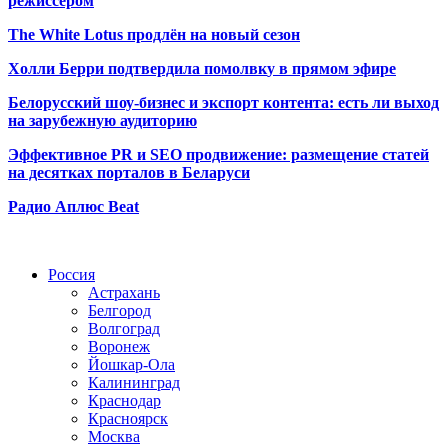
режиссёром
The White Lotus продлён на новый сезон
Холли Берри подтвердила помолвк
у в прямом эфире
Белорусский шоу-бизнес и экспорт контента: есть ли выход
на зарубежную аудиторию
Эффективное PR и SEO продвижение:
размещение статей
на десятках порталов в Беларуси
Радио Аплюс Beat
Радио по странам
Россия
Астрахань
Белгород
Волгоград
Воронеж
Йошкар-Ола
Калининград
Краснодар
Красноярск
Москва