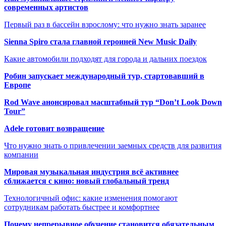
современных артистов
Первый раз в бассейн взрослому: что нужно знать заранее
Sienna Spiro стала главной героиней New Music Daily
Какие автомобили подходят для города и дальних поездок
Робин запускает международный тур, стартовавший в
Европе
Rod Wave анонсировал масштабный тур “Don’t Look Down
Tour”
Adele готовит возвращение
Что нужно знать о привлечении заемных средств для развития
компании
Мировая музыкальная индустрия всё активнее
сближается с кино: новый глобальный тренд
Технологичный офис: какие изменения помогают
сотрудникам работать быстрее и комфортнее
Почему непрерывное обучение становится обязательным