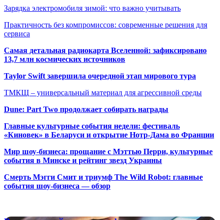
Зарядка электромобиля зимой: что важно учитывать
Практичность без компромиссов: современные решения для
сервиса
Самая детальная радиокарта Вселенной: зафиксировано
13,7 млн космических источников
Taylor Swift завершила очередной этап мирового тура
ТМКЩ – универсальный материал для агрессивной среды
Dune: Part Two продолжает собирать награды
Главные культурные события недели: фестиваль
«Киновек» в Беларуси и открытие Нотр-Дама во Франции
Мир шоу-бизнеса: прощание с Мэттью Перри, культурные
события в Минске и рейтинг звезд Украины
Смерть Мэгги Смит и триумф The Wild Robot: главные
события шоу-бизнеса — обзор
Популярные радиостанции