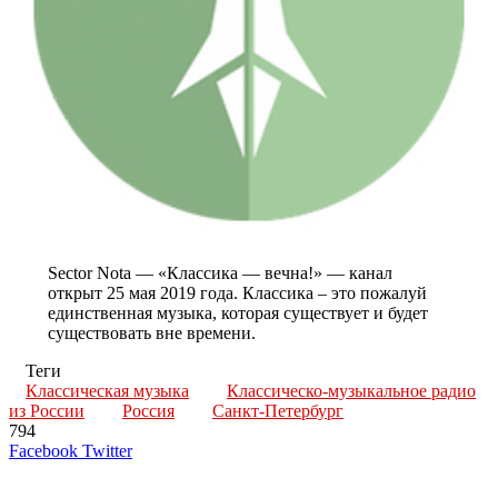
Sector Nota — «Классика — вечна!» — канал
открыт 25 мая 2019 года. Классика – это пожалуй
единственная музыка, которая существует и будет
существовать вне времени.
Теги
Классическая музыка
Классическо-музыкальное радио
из России
Россия
Санкт-Петербург
794
LinkedIn
Tumblr
Reddit
Вконтакте
Одноклассники
Skype
Messenger
Messenger
WhatsApp
Telegram
Viber
Line
Поделиться
Печатать
Facebook
Twitter
через
электронную
Похожие радио