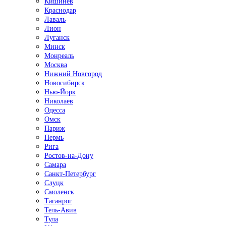
Кишинёв
Краснодар
Лаваль
Лион
Луганск
Минск
Монреаль
Москва
Нижний Новгород
Новосибирск
Нью-Йорк
Николаев
Одесса
Омск
Париж
Пермь
Рига
Ростов-на-Дону
Самара
Санкт-Петербург
Слуцк
Смоленск
Таганрог
Тель-Авив
Тула