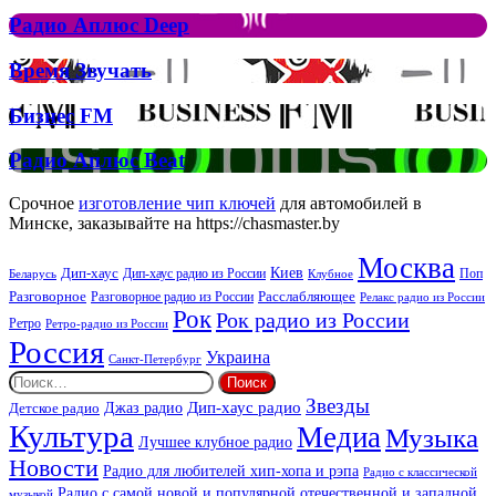
Елтона
Рок
Джона
Радио
Радио Аплюс Deep
та
Аплюс
Брітні
Deep
Время
Время Звучать
Спірс
Звучать
Бизнес
Бизнес FM
FM
Радио
Радио Аплюс Beat
Аплюс
Beat
Срочное
изготовление чип ключей
для автомобилей в
Минске, заказывайте на https://chasmaster.by
Москва
Киев
Дип-хаус
Дип-хаус радио из России
Клубное
Поп
Беларусь
Разговорное
Расслабляющее
Разговорное радио из России
Релакс радио из России
Рок
Рок радио из России
Ретро
Ретро-радио из России
Россия
Украина
Санкт-Петербург
Найти:
Звезды
Дип-хаус радио
Джаз радио
Детское радио
Культура
Медиа
Музыка
Лучшее клубное радио
Новости
Радио для любителей хип-хопа и рэпа
Радио с классической
Радио с самой новой и популярной отечественной и западной
музыкой