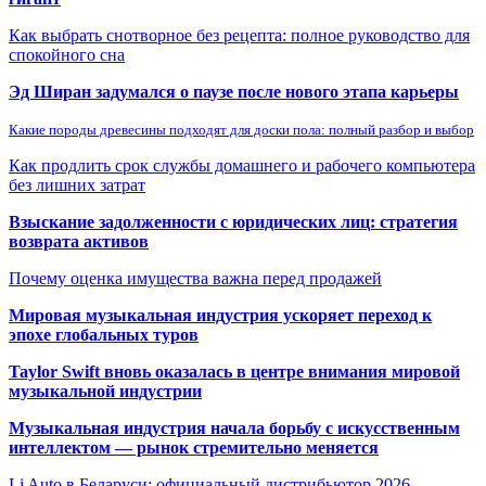
Как выбрать снотворное без рецепта: полное руководство для
спокойного сна
Эд Ширан задумался о паузе после нового этапа карьеры
Какие породы древесины подходят для доски пола: полный разбор и выбор
Как продлить срок службы домашнего и рабочего компьютера
без лишних затрат
Взыскание задолженности с юридических лиц: стратегия
возврата активов
Почему оценка имущества важна перед продажей
Мировая музыкальная индустрия ускоряет переход к
эпохе глобальных туров
Taylor Swift вновь оказалась в центре внимания мировой
музыкальной индустрии
Музыкальная индустрия начала борьбу с искусственным
интеллектом — рынок стремительно меняется
Li Auto в Беларуси: официальный дистрибьютор 2026