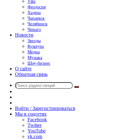
Уфа
Феодосия
Хадера
Чапаевск
Челябинск
Чикаго
Новости
Звезды
Культура
Медиа
Музыка
Шоу-бизнес
О сайте
Обратная связь
Поиск
Switch
радиостанций
skin
Sidebar
Случайное
радио
Войти / Зарегистрироваться
Мы в соцсетях
Facebook
Twitter
YouTube
vk.com