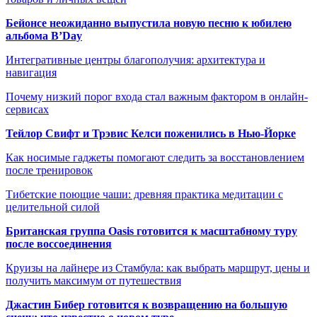
Бейонсе неожиданно выпустила новую песню к юбилею
альбома B’Day
Интегративные центры благополучия: архитектура и
навигация
Почему низкий порог входа стал важным фактором в онлайн-
сервисах
Тейлор Свифт и Трэвис Келси поженились в Нью-Йорке
Как носимые гаджеты помогают следить за восстановлением
после тренировок
Тибетские поющие чаши: древняя практика медитации с
целительной силой
Британская группа Oasis готовится к масштабному туру
после воссоединения
Круизы на лайнере из Стамбула: как выбрать маршрут, цены и
получить максимум от путешествия
Джастин Бибер готовится к возвращению на большую