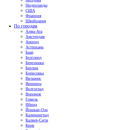
Молдова
Нидерланды
США
Франция
Швейцария
По городам
Алма-Ата
Амстердам
Ареццо
Астрахань
Баар
Белгород
Березники
Берлин
Борисовка
Вильнюс
Винница
Волгоград
Воронеж
Гомель
Ибица
Йошкар-Ола
Калининград
Калвер-Сити
Киев