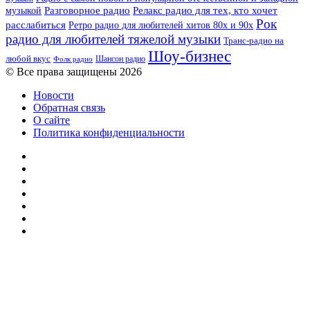
музыкой
Разговорное радио
Релакс радио для тех, кто хочет
Рок
расслабиться
Ретро радио для любителей хитов 80х и 90х
радио для любителей тяжелой музыки
Транс-радио на
Шоу-бизнес
любой вкус
Шансон радио
Фолк радио
© Все права защищены 2026
Новости
Обратная связь
О сайте
Политика конфиденциальности
Facebook
Twitter
YouTube
vk.com
Одноклассники
Telegram
RSS
Кнопка
«Наверх»