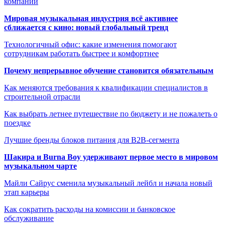
компании
Мировая музыкальная индустрия всё активнее
сближается с кино: новый глобальный тренд
Технологичный офис: какие изменения помогают
сотрудникам работать быстрее и комфортнее
Почему непрерывное обучение становится обязательным
Как меняются требования к квалификации специалистов в
строительной отрасли
Как выбрать летнее путешествие по бюджету и не пожалеть о
поездке
Лучшие бренды блоков питания для B2B-сегмента
Шакира и Burna Boy удерживают первое место в мировом
музыкальном чарте
Майли Сайрус сменила музыкальный лейбл и начала новый
этап карьеры
Как сократить расходы на комиссии и банковское
обслуживание