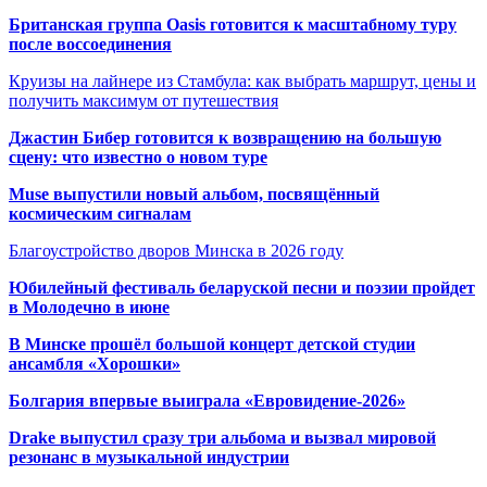
Британская группа Oasis готовится к масштабному туру
после воссоединения
Круизы на лайнере из Стамбула: как выбрать маршрут, цены и
получить максимум от путешествия
Джастин Бибер готовится к возвращению на большую
сцену: что известно о новом туре
Muse выпустили новый альбом, посвящённый
космическим сигналам
Благоустройство дворов Минска в 2026 году
Юбилейный фестиваль беларуской песни и поэзии пройдет
в Молодечно в июне
В Минске прошёл большой концерт детской студии
ансамбля «Хорошки»
Болгария впервые выиграла «Евровидение-2026»
Drake выпустил сразу три альбома и вызвал мировой
резонанс в музыкальной индустрии