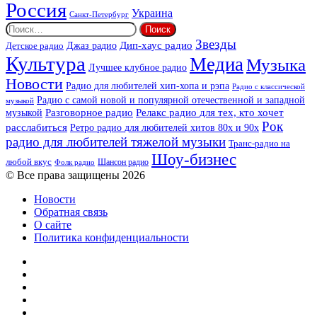
Россия
Украина
Санкт-Петербург
Найти:
Звезды
Дип-хаус радио
Джаз радио
Детское радио
Культура
Медиа
Музыка
Лучшее клубное радио
Новости
Радио для любителей хип-хопа и рэпа
Радио с классической
Радио с самой новой и популярной отечественной и западной
музыкой
музыкой
Разговорное радио
Релакс радио для тех, кто хочет
Рок
расслабиться
Ретро радио для любителей хитов 80х и 90х
радио для любителей тяжелой музыки
Транс-радио на
Шоу-бизнес
любой вкус
Шансон радио
Фолк радио
© Все права защищены 2026
Новости
Обратная связь
О сайте
Политика конфиденциальности
Facebook
Twitter
YouTube
vk.com
Одноклассники