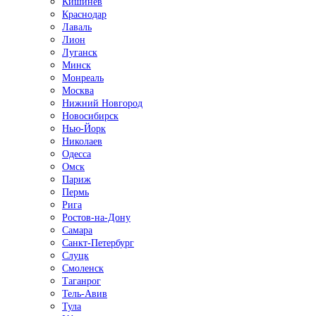
Кишинёв
Краснодар
Лаваль
Лион
Луганск
Минск
Монреаль
Москва
Нижний Новгород
Новосибирск
Нью-Йорк
Николаев
Одесса
Омск
Париж
Пермь
Рига
Ростов-на-Дону
Самара
Санкт-Петербург
Слуцк
Смоленск
Таганрог
Тель-Авив
Тула