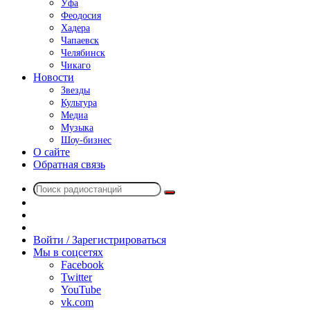
Уфа
Феодосия
Хадера
Чапаевск
Челябинск
Чикаго
Новости
Звезды
Культура
Медиа
Музыка
Шоу-бизнес
О сайте
Обратная связь
Поиск
Switch
радиостанций
skin
Sidebar
Случайное
радио
Войти / Зарегистрироваться
Мы в соцсетях
Facebook
Twitter
YouTube
vk.com