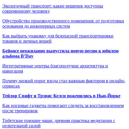
Экологичный транспорт: какие решения доступны
современному человеку
Обустройство производственного помещения: от подготовки
основания до инженерных систем
Как выбрать упаковку для безопасной транспортировки
товаров и личных вещей
Бейонсе неожиданно выпустила новую песню к юбилею
альбома B’Day
Интегративные центры благополучия: архитектура и
навигация
Почему низкий порог входа стал важным фактором в онлайн-
сервисах
Тейлор Свифт и Трэвис Келси поженились в Нью-Йорке
Как носимые гаджеты помогают следить за восстановлением
после тренировок
Тибетские поющие чаши: древняя практика медитации с
целительной силой