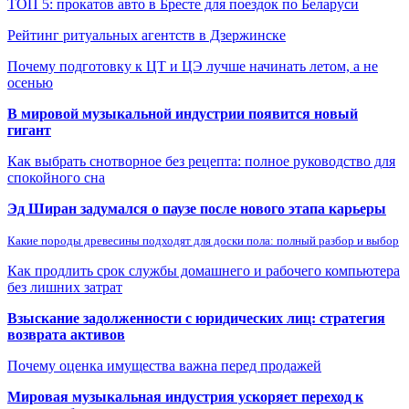
ТОП 5: прокатов авто в Бресте для поездок по Беларуси
Рейтинг ритуальных агентств в Дзержинске
Почему подготовку к ЦТ и ЦЭ лучше начинать летом, а не
осенью
В мировой музыкальной индустрии появится новый
гигант
Как выбрать снотворное без рецепта: полное руководство для
спокойного сна
Эд Ширан задумался о паузе после нового этапа карьеры
Какие породы древесины подходят для доски пола: полный разбор и выбор
Как продлить срок службы домашнего и рабочего компьютера
без лишних затрат
Взыскание задолженности с юридических лиц: стратегия
возврата активов
Почему оценка имущества важна перед продажей
Мировая музыкальная индустрия ускоряет переход к