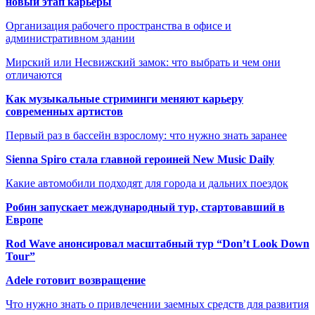
новый этап карьеры
Организация рабочего пространства в офисе и
административном здании
Мирский или Несвижский замок: что выбрать и чем они
отличаются
Как музыкальные стриминги меняют карьеру
современных артистов
Первый раз в бассейн взрослому: что нужно знать заранее
Sienna Spiro стала главной героиней New Music Daily
Какие автомобили подходят для города и дальних поездок
Робин запускает международный тур, стартовавший в
Европе
Rod Wave анонсировал масштабный тур “Don’t Look Down
Tour”
Adele готовит возвращение
Что нужно знать о привлечении заемных средств для развития