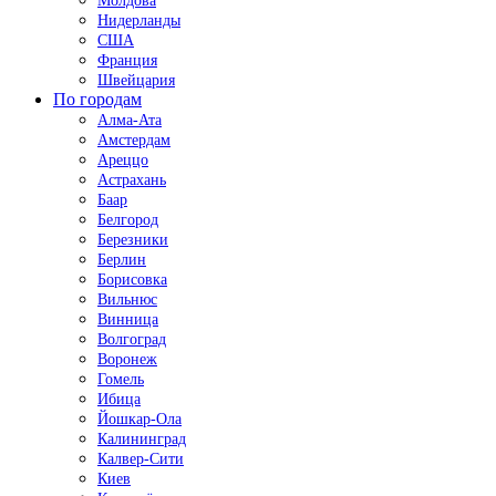
Молдова
Нидерланды
США
Франция
Швейцария
По городам
Алма-Ата
Амстердам
Ареццо
Астрахань
Баар
Белгород
Березники
Берлин
Борисовка
Вильнюс
Винница
Волгоград
Воронеж
Гомель
Ибица
Йошкар-Ола
Калининград
Калвер-Сити
Киев