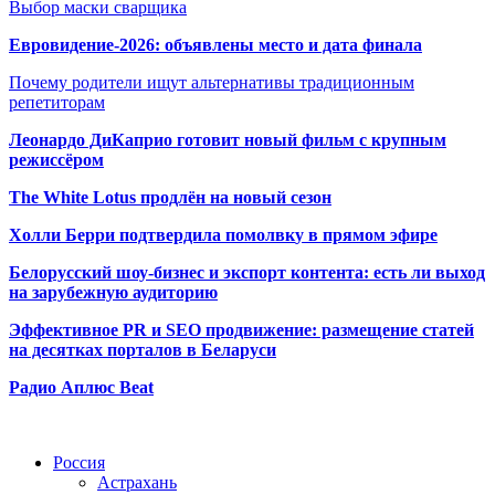
Выбор маски сварщика
Евровидение-2026: объявлены место и дата финала
Почему родители ищут альтернативы традиционным
репетиторам
Леонардо ДиКаприо готовит новый фильм с крупным
режиссёром
The White Lotus продлён на новый сезон
Холли Берри подтвердила помолвк
у в прямом эфире
Белорусский шоу-бизнес и экспорт контента: есть ли выход
на зарубежную аудиторию
Эффективное PR и SEO продвижение:
размещение статей
на десятках порталов в Беларуси
Радио Аплюс Beat
Радио по странам
Россия
Астрахань