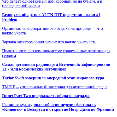
Что делает одноэтажный дом удобным не на бумаге, а в
повседневной жизни
Белорусский артист ALEN HIT представил клип #1
Problem
Организация корпоративного отдыха на природе — что
важно учесть
Зарядка электромобиля зимой: что важно учитывать
Практичность без компромиссов: современные решения для
сервиса
Самая детальная радиокарта Вселенной: зафиксировано
13,7 млн космических источников
Taylor Swift завершила очередной этап мирового тура
ТМКЩ – универсальный материал для агрессивной среды
Dune: Part Two продолжает собирать награды
Главные культурные события недели: фестиваль
«Киновек» в Беларуси и открытие Нотр-Дама во Франции