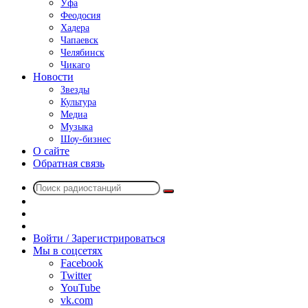
Уфа
Феодосия
Хадера
Чапаевск
Челябинск
Чикаго
Новости
Звезды
Культура
Медиа
Музыка
Шоу-бизнес
О сайте
Обратная связь
Поиск
Switch
радиостанций
skin
Sidebar
Случайное
радио
Войти / Зарегистрироваться
Мы в соцсетях
Facebook
Twitter
YouTube
vk.com