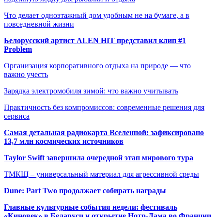
Что делает одноэтажный дом удобным не на бумаге, а в
повседневной жизни
Белорусский артист ALEN HIT представил клип #1
Problem
Организация корпоративного отдыха на природе — что
важно учесть
Зарядка электромобиля зимой: что важно учитывать
Практичность без компромиссов: современные решения для
сервиса
Самая детальная радиокарта Вселенной: зафиксировано
13,7 млн космических источников
Taylor Swift завершила очередной этап мирового тура
ТМКЩ – универсальный материал для агрессивной среды
Dune: Part Two продолжает собирать награды
Главные культурные события недели: фестиваль
«Киновек» в Беларуси и открытие Нотр-Дама во Франции