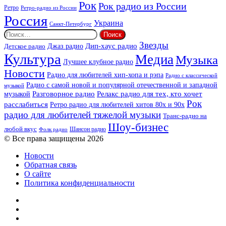
Рок
Рок радио из России
Ретро
Ретро-радио из России
Россия
Украина
Санкт-Петербург
Найти:
Звезды
Дип-хаус радио
Джаз радио
Детское радио
Культура
Медиа
Музыка
Лучшее клубное радио
Новости
Радио для любителей хип-хопа и рэпа
Радио с классической
Радио с самой новой и популярной отечественной и западной
музыкой
музыкой
Разговорное радио
Релакс радио для тех, кто хочет
Рок
расслабиться
Ретро радио для любителей хитов 80х и 90х
радио для любителей тяжелой музыки
Транс-радио на
Шоу-бизнес
любой вкус
Шансон радио
Фолк радио
© Все права защищены 2026
Новости
Обратная связь
О сайте
Политика конфиденциальности
Facebook
Twitter
YouTube