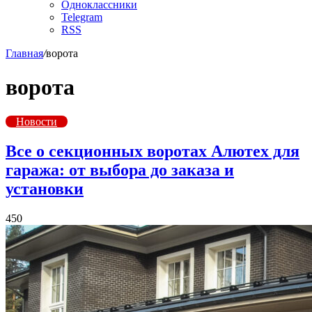
Одноклассники
Telegram
RSS
Главная
/
ворота
ворота
Новости
Все о секционных воротах Алютех для
гаража: от выбора до заказа и
установки
450