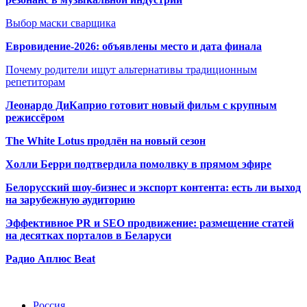
Выбор маски сварщика
Евровидение-2026: объявлены место и дата финала
Почему родители ищут альтернативы традиционным
репетиторам
Леонардо ДиКаприо готовит новый фильм с крупным
режиссёром
The White Lotus продлён на новый сезон
Холли Берри подтвердила помолвк
у в прямом эфире
Белорусский шоу-бизнес и экспорт контента: есть ли выход
на зарубежную аудиторию
Эффективное PR и SEO продвижение:
размещение статей
на десятках порталов в Беларуси
Радио Аплюс Beat
Радио по странам
Россия