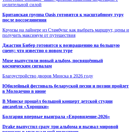
целительной силой
Британская группа Oasis готовится к масштабному туру
после воссоединения
Круизы на лайнере из Стамбула: как выбрать маршрут, цены и
получить максимум от путешествия
Джастин Бибер готовится к возвращению на большую
сцену: что известно о новом туре
Muse выпустили новый альбом, посвящённый
космическим сигналам
Благоустройство дворов Минска в 2026 году
Юбилейный фестиваль беларуской песни и поэзии пройдет
в Молодечно в июне
В Минске прошёл большой концерт детской студии
ансамбля «Хорошки»
Болгария впервые выиграла «Евровидение-2026»
Drake выпустил сразу три альбома и вызвал мировой
резонанс в музыкальной индустрии