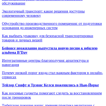
обслуживание
Экологичный транспорт: какие решения доступны
современному человеку
Обустройство производственного помещения: от подготовки
основания до инженерных систем
Как выбрать упаковку для безопасной транспортировки
товаров и личных вещей
Бейонсе неожиданно выпустила новую песню к юбилею
альбома B’Day
Интегративные центры благополучия: архитектура и
навигация
Почему низкий порог входа стал важным фактором в онлайн-
сервисах
Тейлор Свифт и Трэвис Келси поженились в Нью-Йорке
Как носимые гаджеты помогают следить за восстановлением
после тренировок
Тибетские поющие чаши: древняя практика медитации с