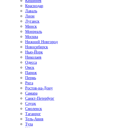
Кишинёв
Краснодар
Лаваль
Лион
Луганск
Минск
Монреаль
Москва
Нижний Новгород
Новосибирск
Нью-Йорк
Николаев
Одесса
Омск
Париж
Пермь
Рига
Ростов-на-Дону
Самара
Санкт-Петербург
Слуцк
Смоленск
Таганрог
Тель-Авив
Тула