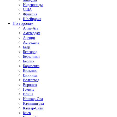
Молдова
Нидерланды
США
Франция
Швейцария
По городам
Алма-Ата
Амстердам
Ареццо
Астрахань
Баар
Белгород
Березники
Берлин
Борисовка
Вильнюс
Винница
Волгоград
Воронеж
Гомель
Ибица
Йошкар-Ола
Калининград
Калвер-Сити
Киев