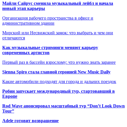
Майли Сайрус сменила музыкальный лейбл и начала
новый этап карьеры
Организация рабочего пространства в офисе и
административном здании
Мирский или Несвижский замок: что выбрать и чем они
отличаются
Как музыкальные стриминги меняют карьеру
современных артистов
Первый раз в бассейн взрослому: что нужно знать заранее
Sienna Spiro стала главной героиней New Music Daily
Какие автомобили подходят для города и дальних поездок
Робин запускает международный тур, стартовавший в
Европе
Rod Wave анонсировал масштабный тур “Don’t Look Down
Tour”
Adele готовит возвращение