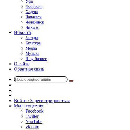
Уфа
Феодосия
Хадера
Чапаевск
Челябинск
Чикаго
Новости
Звезды
Культура
Медиа
Музыка
Шоу-бизнес
О сайте
Обратная связь
Поиск
Switch
радиостанций
skin
Sidebar
Случайное
радио
Войти / Зарегистрироваться
Мы в соцсетях
Facebook
Twitter
YouTube
vk.com