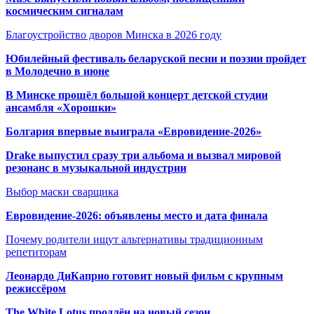
космическим сигналам
Благоустройство дворов Минска в 2026 году
Юбилейный фестиваль беларуской песни и поэзии пройдет
в Молодечно в июне
В Минске прошёл большой концерт детской студии
ансамбля «Хорошки»
Болгария впервые выиграла «Евровидение-2026»
Drake выпустил сразу три альбома и вызвал мировой
резонанс в музыкальной индустрии
Выбор маски сварщика
Евровидение-2026: объявлены место и дата финала
Почему родители ищут альтернативы традиционным
репетиторам
Леонардо ДиКаприо готовит новый фильм с крупным
режиссёром
The White Lotus продлён на новый сезон