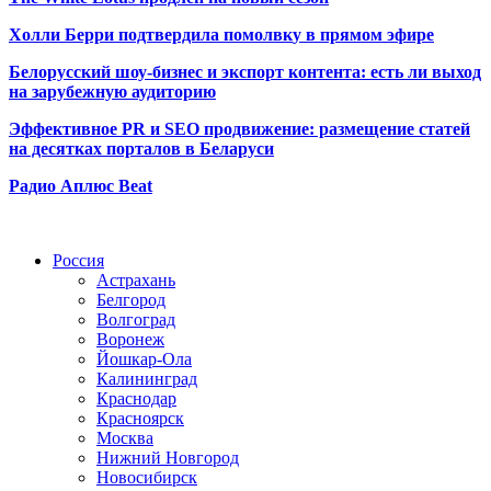
Холли Берри подтвердила помолвк
у в прямом эфире
Белорусский шоу-бизнес и экспорт контента: есть ли выход
на зарубежную аудиторию
Эффективное PR и SEO продвижение:
размещение статей
на десятках порталов в Беларуси
Радио Аплюс Beat
Радио по странам
Россия
Астрахань
Белгород
Волгоград
Воронеж
Йошкар-Ола
Калининград
Краснодар
Красноярск
Москва
Нижний Новгород
Новосибирск