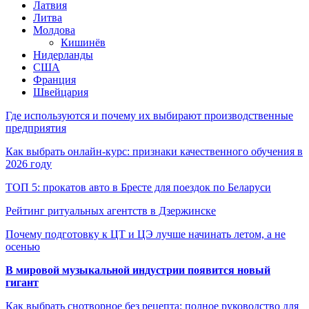
Латвия
Литва
Молдова
Кишинёв
Нидерланды
США
Франция
Швейцария
Где используются и почему их выбирают производственные
предприятия
Как выбрать онлайн-курс: признаки качественного обучения в
2026 году
ТОП 5: прокатов авто в Бресте для поездок по Беларуси
Рейтинг ритуальных агентств в Дзержинске
Почему подготовку к ЦТ и ЦЭ лучше начинать летом, а не
осенью
В мировой музыкальной индустрии появится новый
гигант
Как выбрать снотворное без рецепта: полное руководство для