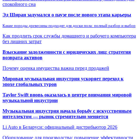
спокойного сна
Эд Ширан задумался о паузе после нового этапа карьеры
Какие породы древесины подходят для доски пола: полный разбор и выбор
Как продлить срок службы домашнего и рабочего компьютера
без лишних затрат
Взыскание задолженности с юридических лиц: стратегия
возврата активов
Почему оценка имущества важна перед продажей
Мировая музыкальная индустрия ускоряет переход к
эпохе глобальных туров
Taylor Swift вновь оказалась в центре внимания мировой
музыкальной индустрии
Музыкальная индустрия начала борьбу с искусственным
интеллектом — рынок стремительно меняется
Li Auto в Беларуси: официальный дистрибьютор 2026
Оборудование для производства: повышение эффективности