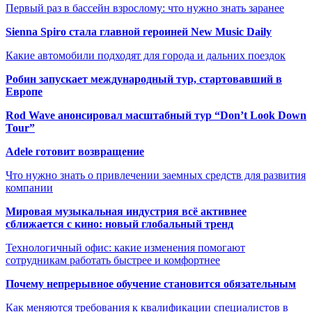
Первый раз в бассейн взрослому: что нужно знать заранее
Sienna Spiro стала главной героиней New Music Daily
Какие автомобили подходят для города и дальних поездок
Робин запускает международный тур, стартовавший в
Европе
Rod Wave анонсировал масштабный тур “Don’t Look Down
Tour”
Adele готовит возвращение
Что нужно знать о привлечении заемных средств для развития
компании
Мировая музыкальная индустрия всё активнее
сближается с кино: новый глобальный тренд
Технологичный офис: какие изменения помогают
сотрудникам работать быстрее и комфортнее
Почему непрерывное обучение становится обязательным
Как меняются требования к квалификации специалистов в