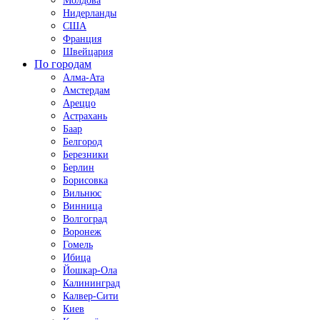
Молдова
Нидерланды
США
Франция
Швейцария
По городам
Алма-Ата
Амстердам
Ареццо
Астрахань
Баар
Белгород
Березники
Берлин
Борисовка
Вильнюс
Винница
Волгоград
Воронеж
Гомель
Ибица
Йошкар-Ола
Калининград
Калвер-Сити
Киев