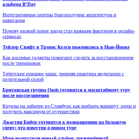
альбома B’Day
Интегративные центры благополучия: архитектура и
навигация
Почему низкий порог входа стал важным фактором в онлайн-
сервисах
Тейлор Свифт и Трэвис Келси поженились в Нью-Йорке
Как носимые гаджеты помогают следить за восстановлением
после тренировок
Тибетские поющие чаши: древняя практика медитации с
целительной силой
Британская группа Oasis готовится к масштабному туру
после воссоединения
Круизы на лайнере из Стамбула: как выбрать маршрут, цены и
получить максимум от путешествия
Джастин Бибер готовится к возвращению на большую
сцену: что известно о новом туре
Muse выпустили новый альбом, посвящённый