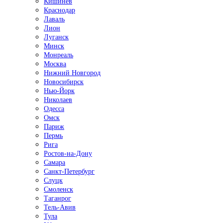
Кишинёв
Краснодар
Лаваль
Лион
Луганск
Минск
Монреаль
Москва
Нижний Новгород
Новосибирск
Нью-Йорк
Николаев
Одесса
Омск
Париж
Пермь
Рига
Ростов-на-Дону
Самара
Санкт-Петербург
Слуцк
Смоленск
Таганрог
Тель-Авив
Тула