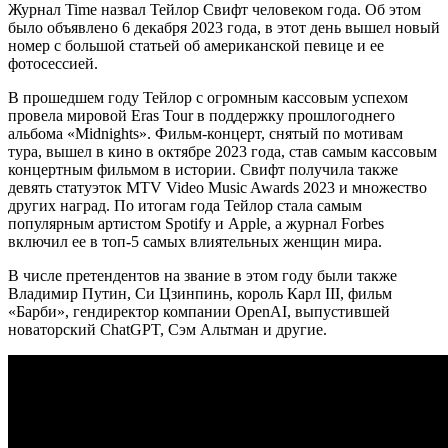
Журнал Time назвал Тейлор Свифт человеком года. Об этом
было объявлено 6 декабря 2023 года, в этот день вышел новый
номер с большой статьей об американской певице и ее
фотосессией.
В прошедшем году Тейлор с огромным кассовым успехом
провела мировой Eras Tour в поддержку прошлогоднего
альбома «Midnights». Фильм-концерт, снятый по мотивам
тура, вышел в кино в октябре 2023 года, став самым кассовым
концертным фильмом в истории. Свифт получила также
девять статуэток MTV Video Music Awards 2023 и множество
других наград. По итогам года Тейлор стала самым
популярным артистом Spotify и Apple, а журнал Forbes
включил ее в топ-5 самых влиятельных женщин мира.
В числе претендентов на звание в этом году были также
Владимир Путин, Си Цзинпинь, король Карл III, фильм
«Барби», гендиректор компании OpenAI, выпустившей
новаторский ChatGPT, Сэм Альтман и другие.