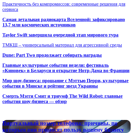
Практичность без компромиссов: современные решения для
сервиса
Самая детальная радиокарта Вселенной: зафиксировано
13,7 млн космических источников
Taylor Swift завершила очередной этап мирового тура
ТМКЩ – универсальный материал для агрессивной среды
Dune: Part Two продолжает собирать награды
Главные культурные события недели: фестиваль
«Киновек» в Беларуси и открытие Нотр-Дама во Франции
Мир шоу-бизнеса: прощание с Мэттью Перри, культурные
события в Минске и рейтинг звезд Украины
Смерть Мэгги Смит и триумф The Wild Robot: главные
события шоу-бизнеса — обзор
Популярные радиостанции
Виртуальный
Виртуальный номер телефона: причины, по
номер
которым они приносят пользу вашему бизнесу
телефона: