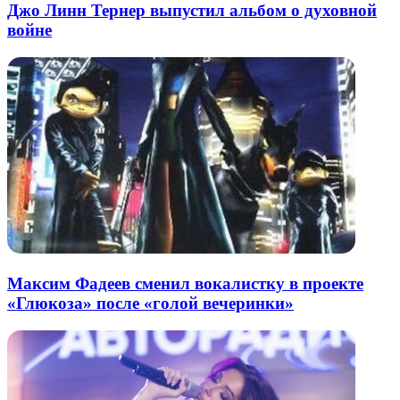
Джо Линн Тернер выпустил альбом о духовной
войне
Максим Фадеев сменил вокалистку в проекте
«Глюкоза» после «голой вечеринки»