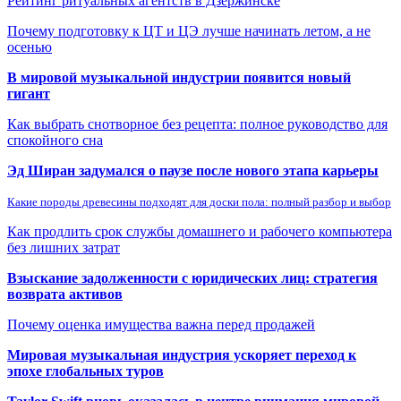
Рейтинг ритуальных агентств в Дзержинске
Почему подготовку к ЦТ и ЦЭ лучше начинать летом, а не
осенью
В мировой музыкальной индустрии появится новый
гигант
Как выбрать снотворное без рецепта: полное руководство для
спокойного сна
Эд Ширан задумался о паузе после нового этапа карьеры
Какие породы древесины подходят для доски пола: полный разбор и выбор
Как продлить срок службы домашнего и рабочего компьютера
без лишних затрат
Взыскание задолженности с юридических лиц: стратегия
возврата активов
Почему оценка имущества важна перед продажей
Мировая музыкальная индустрия ускоряет переход к
эпохе глобальных туров