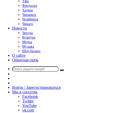
Уфа
Феодосия
Хадера
Чапаевск
Челябинск
Чикаго
Новости
Звезды
Культура
Медиа
Музыка
Шоу-бизнес
О сайте
Обратная связь
Поиск
Switch
радиостанций
skin
Sidebar
Случайное
радио
Войти / Зарегистрироваться
Мы в соцсетях
Facebook
Twitter
YouTube
vk.com