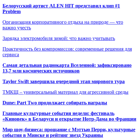
Белорусский артист ALEN HIT представил клип #1
Problem
Организация корпоративного отдыха на природе — что
важно учесть
Зарядка электромобиля зимой: что важно учитывать
Практичность без компромиссов: современные решения для
сервиса
Самая детальная радиокарта Вселенной: зафиксировано
13,7 млн космических источников
Taylor Swift завершила очередной этап мирового тура
ТМКЩ – универсальный материал для агрессивной среды
Dune: Part Two продолжает собирать награды
Главные культурные события недели: фестиваль
«Киновек» в Беларуси и открытие Нотр-Дама во Франции
Мир шоу-бизнеса: прощание с Мэттью Перри, культурные
события в Минске и рейтинг звезд Украины