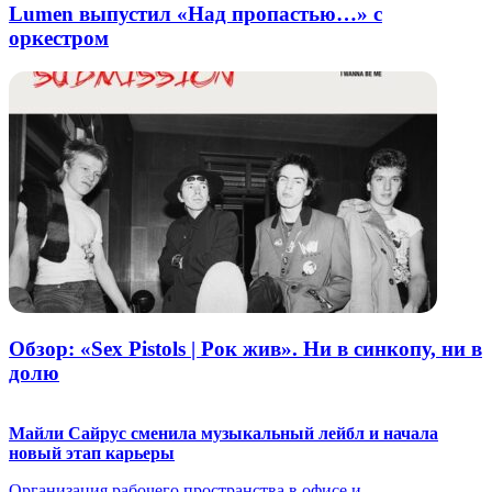
Lumen выпустил «Над пропастью…» с
оркестром
Обзор: «Sex Pistols | Рок жив». Ни в синкопу, ни в
долю
Майли Сайрус сменила музыкальный лейбл и начала
новый этап карьеры
Организация рабочего пространства в офисе и