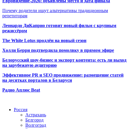
Евровидение-2026: объявлены место и дата финала
Почему родители ищут альтернативы традиционным
репетиторам
Леонардо ДиКаприо готовит новый фильм с крупным
режиссёром
The White Lotus продлён на новый сезон
Холли Берри подтвердила помолвк
у в прямом эфире
Белорусский шоу-бизнес и экспорт контента: есть ли выход
на зарубежную аудиторию
Эффективное PR и SEO продвижение:
размещение статей
на десятках порталов в Беларуси
Радио Аплюс Beat
Радио по странам
Россия
Астрахань
Белгород
Волгоград