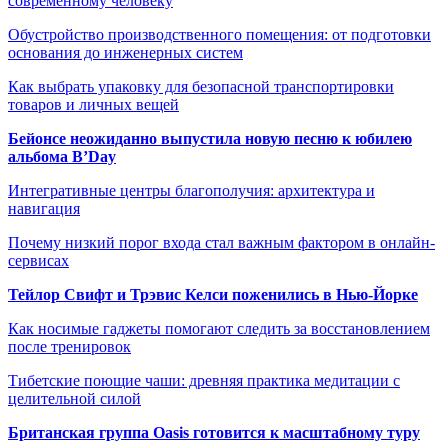
современному человеку
Обустройство производственного помещения: от подготовки
основания до инженерных систем
Как выбрать упаковку для безопасной транспортировки
товаров и личных вещей
Бейонсе неожиданно выпустила новую песню к юбилею
альбома B’Day
Интегративные центры благополучия: архитектура и
навигация
Почему низкий порог входа стал важным фактором в онлайн-
сервисах
Тейлор Свифт и Трэвис Келси поженились в Нью-Йорке
Как носимые гаджеты помогают следить за восстановлением
после тренировок
Тибетские поющие чаши: древняя практика медитации с
целительной силой
Британская группа Oasis готовится к масштабному туру