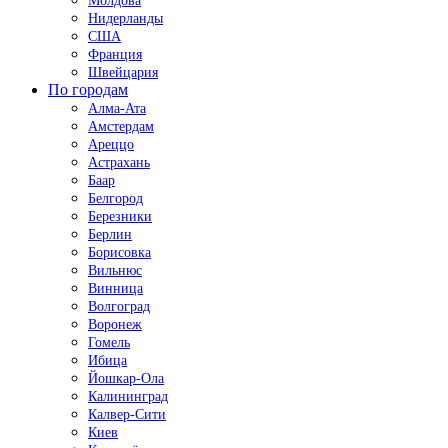
Молдова
Нидерланды
США
Франция
Швейцария
По городам
Алма-Ата
Амстердам
Ареццо
Астрахань
Баар
Белгород
Березники
Берлин
Борисовка
Вильнюс
Винница
Волгоград
Воронеж
Гомель
Ибица
Йошкар-Ола
Калининград
Калвер-Сити
Киев