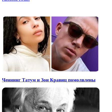
через
электронную
Похожие радио
почту
Ченнинг Татум и Зои Кравиц помолвлены