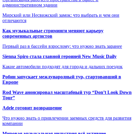
административном здании
Мирский или Несвижский замок: что выбрать и чем они
отличаются
Как музыкальные стриминги меняют карьеру
современных артистов
Первый раз в бассейн взрослому: что нужно знать заранее
Sienna Spiro стала главной героиней New Music Daily
Какие автомобили подходят для города и дальних поездок
Робин запускает международный тур, стартовавший в
Европе
Rod Wave анонсировал масштабный тур “Don’t Look Down
Tour”
Adele готовит возвращение
Что нужно знать о привлечении заемных средств для развития
компании
Мировая музыкальная индустрия всё активнее