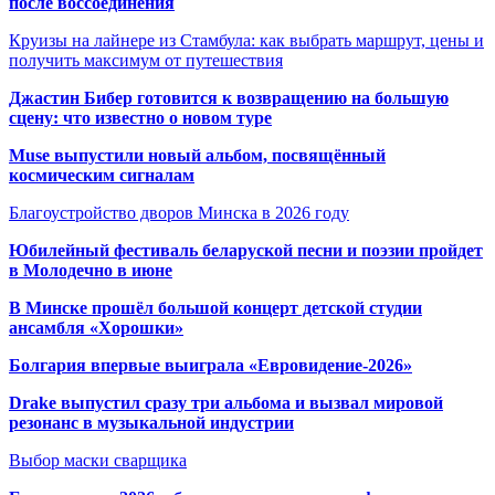
после воссоединения
Круизы на лайнере из Стамбула: как выбрать маршрут, цены и
получить максимум от путешествия
Джастин Бибер готовится к возвращению на большую
сцену: что известно о новом туре
Muse выпустили новый альбом, посвящённый
космическим сигналам
Благоустройство дворов Минска в 2026 году
Юбилейный фестиваль беларуской песни и поэзии пройдет
в Молодечно в июне
В Минске прошёл большой концерт детской студии
ансамбля «Хорошки»
Болгария впервые выиграла «Евровидение-2026»
Drake выпустил сразу три альбома и вызвал мировой
резонанс в музыкальной индустрии
Выбор маски сварщика