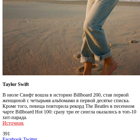
Taylor Swift
В июле Свифт вошла в историю Billboard 200, став первой
женщиной с четырьмя альбомами в первой десятке списка.
Кроме того, певица повторила рекорд The Beatles в песенном
чарте Billboard Hot 100: сразу три ее сингла оказались в топ-10
хит-парада.
Источник
391
LinkedIn
Tumblr
Reddit
Вконтакте
Одноклассники
Skype
Messenger
Messenger
WhatsApp
Telegram
Viber
Line
Поделиться
Печатать
Facebook
Twitter