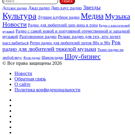
Найти:
Звезды
Дип-хаус радио
Джаз радио
Детское радио
Культура
Медиа
Музыка
Лучшее клубное радио
Новости
Радио для любителей хип-хопа и рэпа
Радио с классической
Радио с самой новой и популярной отечественной и западной
музыкой
музыкой
Разговорное радио
Релакс радио для тех, кто хочет
Рок
расслабиться
Ретро радио для любителей хитов 80х и 90х
радио для любителей тяжелой музыки
Транс-радио на
Шоу-бизнес
любой вкус
Шансон радио
Фолк радио
© Все права защищены 2026
Новости
Обратная связь
О сайте
Политика конфиденциальности
Facebook
Twitter
YouTube
vk.com
Одноклассники
Telegram
RSS