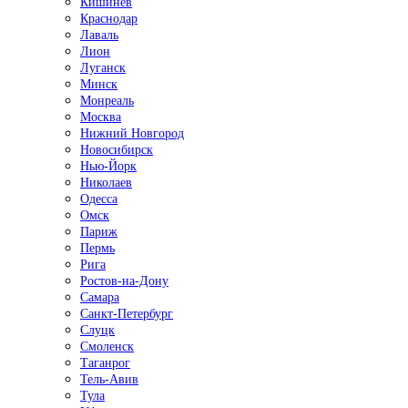
Кишинёв
Краснодар
Лаваль
Лион
Луганск
Минск
Монреаль
Москва
Нижний Новгород
Новосибирск
Нью-Йорк
Николаев
Одесса
Омск
Париж
Пермь
Рига
Ростов-на-Дону
Самара
Санкт-Петербург
Слуцк
Смоленск
Таганрог
Тель-Авив
Тула