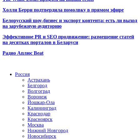
Холли Берри подтвердила помолвк
у в прямом эфире
Белорусский шоу-бизнес и экспорт контента: есть ли выход
на зарубежную аудиторию
Эффективное PR и SEO продвижение:
размещение статей
на десятках порталов в Беларуси
Радио Аплюс Beat
Радио по странам
Россия
Астрахань
Белгород
Волгоград
Воронеж
Йошкар-Ола
Калининград
Краснодар
Красноярск
Москва
Нижний Новгород
Новосибирск