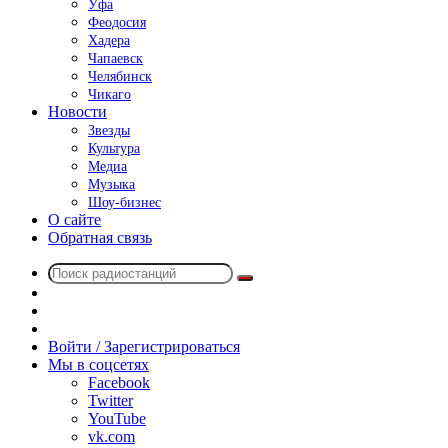
Уфа
Феодосия
Хадера
Чапаевск
Челябинск
Чикаго
Новости
Звезды
Культура
Медиа
Музыка
Шоу-бизнес
О сайте
Обратная связь
Поиск
Switch
радиостанций
skin
Sidebar
Случайное
радио
Войти / Зарегистрироваться
Мы в соцсетях
Facebook
Twitter
YouTube
vk.com