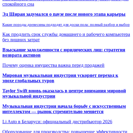
спокойного сна
Эд Ширан задумался о паузе после нового этапа карьеры
Какие породы древесины подходят для доски пола: полный разбор и выбор
Как продлить срок службы домашнего и рабочего компьютера
без лишних затрат
Взыскание задолженности с юридических лиц: стратегия
возврата активов
Почему оценка имущества важна перед продажей
Мировая музыкальная индустрия ускоряет переход к
эпохе глобальных туров
Taylor Swift вновь оказалась в центре внимания мировой
музыкальной индустрии
Музыкальная индустрия начала борьбу с искусственным
интеллектом — рынок стремительно меняется
Li Auto в Беларуси: официальный дистрибьютор 2026
Оборудование для производства: повышение эффективности