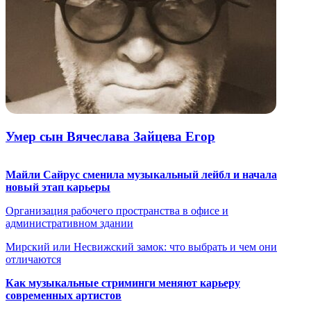
Умер сын Вячеслава Зайцева Егор
Майли Сайрус сменила музыкальный лейбл и начала
новый этап карьеры
Организация рабочего пространства в офисе и
административном здании
Мирский или Несвижский замок: что выбрать и чем они
отличаются
Как музыкальные стриминги меняют карьеру
современных артистов