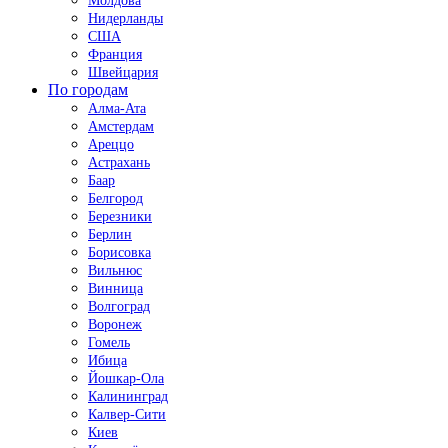
Молдова
Нидерланды
США
Франция
Швейцария
По городам
Алма-Ата
Амстердам
Ареццо
Астрахань
Баар
Белгород
Березники
Берлин
Борисовка
Вильнюс
Винница
Волгоград
Воронеж
Гомель
Ибица
Йошкар-Ола
Калининград
Калвер-Сити
Киев