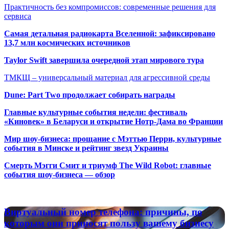
Практичность без компромиссов: современные решения для
сервиса
Самая детальная радиокарта Вселенной: зафиксировано
13,7 млн космических источников
Taylor Swift завершила очередной этап мирового тура
ТМКЩ – универсальный материал для агрессивной среды
Dune: Part Two продолжает собирать награды
Главные культурные события недели: фестиваль
«Киновек» в Беларуси и открытие Нотр-Дама во Франции
Мир шоу-бизнеса: прощание с Мэттью Перри, культурные
события в Минске и рейтинг звезд Украины
Смерть Мэгги Смит и триумф The Wild Robot: главные
события шоу-бизнеса — обзор
Популярные радиостанции
Виртуальный
Виртуальный номер телефона: причины, по
номер
которым они приносят пользу вашему бизнесу
телефона: