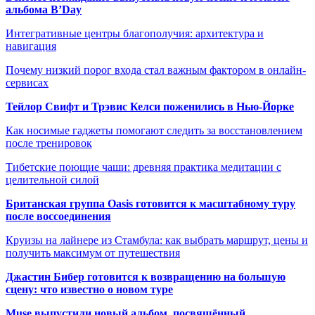
альбома B’Day
Интегративные центры благополучия: архитектура и
навигация
Почему низкий порог входа стал важным фактором в онлайн-
сервисах
Тейлор Свифт и Трэвис Келси поженились в Нью-Йорке
Как носимые гаджеты помогают следить за восстановлением
после тренировок
Тибетские поющие чаши: древняя практика медитации с
целительной силой
Британская группа Oasis готовится к масштабному туру
после воссоединения
Круизы на лайнере из Стамбула: как выбрать маршрут, цены и
получить максимум от путешествия
Джастин Бибер готовится к возвращению на большую
сцену: что известно о новом туре
Muse выпустили новый альбом, посвящённый