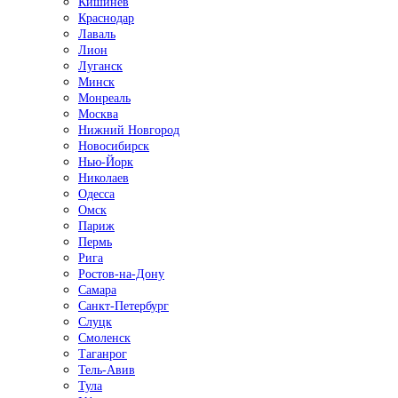
Кишинёв
Краснодар
Лаваль
Лион
Луганск
Минск
Монреаль
Москва
Нижний Новгород
Новосибирск
Нью-Йорк
Николаев
Одесса
Омск
Париж
Пермь
Рига
Ростов-на-Дону
Самара
Санкт-Петербург
Слуцк
Смоленск
Таганрог
Тель-Авив
Тула