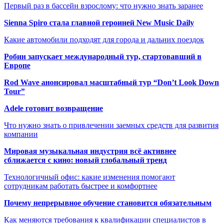
Первый раз в бассейн взрослому: что нужно знать заранее
Sienna Spiro стала главной героиней New Music Daily
Какие автомобили подходят для города и дальних поездок
Робин запускает международный тур, стартовавший в
Европе
Rod Wave анонсировал масштабный тур “Don’t Look Down
Tour”
Adele готовит возвращение
Что нужно знать о привлечении заемных средств для развития
компании
Мировая музыкальная индустрия всё активнее
сближается с кино: новый глобальный тренд
Технологичный офис: какие изменения помогают
сотрудникам работать быстрее и комфортнее
Почему непрерывное обучение становится обязательным
Как меняются требования к квалификации специалистов в