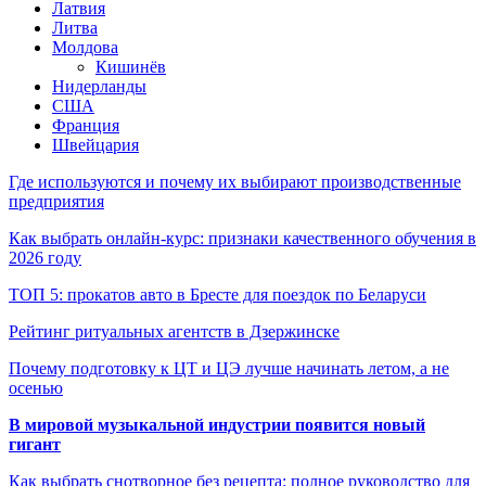
Латвия
Литва
Молдова
Кишинёв
Нидерланды
США
Франция
Швейцария
Где используются и почему их выбирают производственные
предприятия
Как выбрать онлайн-курс: признаки качественного обучения в
2026 году
ТОП 5: прокатов авто в Бресте для поездок по Беларуси
Рейтинг ритуальных агентств в Дзержинске
Почему подготовку к ЦТ и ЦЭ лучше начинать летом, а не
осенью
В мировой музыкальной индустрии появится новый
гигант
Как выбрать снотворное без рецепта: полное руководство для