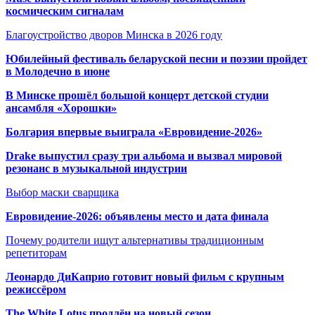
космическим сигналам
Благоустройство дворов Минска в 2026 году
Юбилейный фестиваль беларуской песни и поэзии пройдет
в Молодечно в июне
В Минске прошёл большой концерт детской студии
ансамбля «Хорошки»
Болгария впервые выиграла «Евровидение-2026»
Drake выпустил сразу три альбома и вызвал мировой
резонанс в музыкальной индустрии
Выбор маски сварщика
Евровидение-2026: объявлены место и дата финала
Почему родители ищут альтернативы традиционным
репетиторам
Леонардо ДиКаприо готовит новый фильм с крупным
режиссёром
The White Lotus продлён на новый сезон