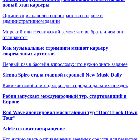
новый этап карьеры
Организация рабочего пространства в офисе и
административном здании
Мирский или Несвижский замок: что выбрать и чем они
отличаются
Как музыкальные стриминги меняют карьеру
современных артистов
Первый раз в бассейн взрослому: что нужно знать заранее
Sienna Spiro стала главной героиней New Music Daily
Какие автомобили подходят для города и дальних поездок
Робин запускает международный тур, стартовавший в
Европе
Rod Wave анонсировал масштабный тур “Don’t Look Down
Tour”
Adele готовит возвращение
Что нужно знать о привлечении заемных средств для развития