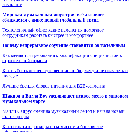
компании
Мировая музыкальная индустрия всё активнее
сближается с кино: новый глобальный тренд
Технологичный офис: какие изменения помогают
сотрудникам работать быстрее и комфортнее
Почему непрерывное обучение становится обязательным
Как меняются требования к квалификации специалистов в
строительной отрасли
Как выбрать летнее путешествие по бюджету и не пожалеть о
поездке
Лучшие бренды блоков питания для B2B-сегмента
Шакира и Burna Boy удерживают первое место в мировом
музыкальном чарте
Майли Сайрус сменила музыкальный лейбл и начала новый
этап карьеры
Как сократить расходы на комиссии и банковское
обслуживание