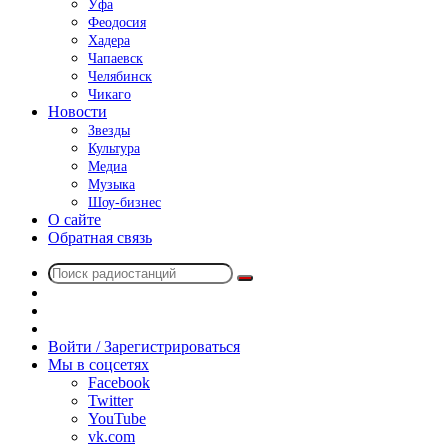
Уфа
Феодосия
Хадера
Чапаевск
Челябинск
Чикаго
Новости
Звезды
Культура
Медиа
Музыка
Шоу-бизнес
О сайте
Обратная связь
Поиск
Switch
радиостанций
skin
Sidebar
Случайное
радио
Войти / Зарегистрироваться
Мы в соцсетях
Facebook
Twitter
YouTube
vk.com