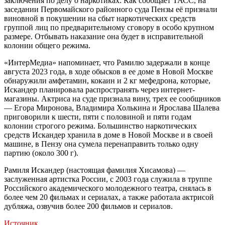
заключения по делу о наркотиках. Как сообщает ТАСС, на
заседании Первомайского районного суда Пензы её признали
виновной в покушении на сбыт наркотических средств
группой лиц по предварительному сговору в особо крупном
размере. Отбывать наказание она будет в исправительной
колонии общего режима.
«ИнтерМедиа» напоминает, что Рамилю задержали в конце
августа 2023 года, в ходе обысков в ее доме в Новой Москве
обнаружили амфетамин, кокаин и 2 кг мефедрона, которые,
Искандер планировала распространять через интернет-
магазины. Актриса на суде признала вину, трех ее сообщников
— Егора Миронова, Владимира Холькина и Ярослава Шалева
приговорили к шести, пяти с половиной и пяти годам
колонии строгого режима. Большинство наркотических
средств Искандер хранила в доме в Новой Москве и в своей
машине, в Пензу она сумела перенаправить только одну
партию (около 300 г).
Рамиля Искандер (настоящая фамилия Хисамова) —
заслуженная артистка России, с 2003 года служила в труппе
Российского академического молодежного театра, снялась в
более чем 20 фильмах и сериалах, а также работала актрисой
дубляжа, озвучив более 200 фильмов и сериалов.
Источник