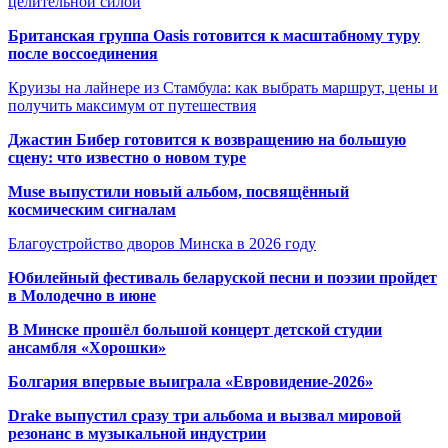
целительной силой
Британская группа Oasis готовится к масштабному туру
после воссоединения
Круизы на лайнере из Стамбула: как выбрать маршрут, цены и
получить максимум от путешествия
Джастин Бибер готовится к возвращению на большую
сцену: что известно о новом туре
Muse выпустили новый альбом, посвящённый
космическим сигналам
Благоустройство дворов Минска в 2026 году
Юбилейный фестиваль беларуской песни и поэзии пройдет
в Молодечно в июне
В Минске прошёл большой концерт детской студии
ансамбля «Хорошки»
Болгария впервые выиграла «Евровидение-2026»
Drake выпустил сразу три альбома и вызвал мировой
резонанс в музыкальной индустрии