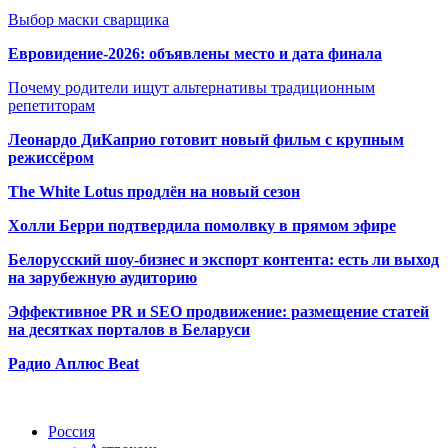
Выбор маски сварщика
Евровидение-2026: объявлены место и дата финала
Почему родители ищут альтернативы традиционным
репетиторам
Леонардо ДиКаприо готовит новый фильм с крупным
режиссёром
The White Lotus продлён на новый сезон
Холли Берри подтвердила помолвк
у в прямом эфире
Белорусский шоу-бизнес и экспорт контента: есть ли выход
на зарубежную аудиторию
Эффективное PR и SEO продвижение:
размещение статей
на десятках порталов в Беларуси
Радио Аплюс Beat
Радио по странам
Россия