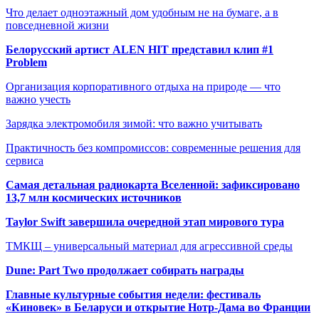
Что делает одноэтажный дом удобным не на бумаге, а в
повседневной жизни
Белорусский артист ALEN HIT представил клип #1
Problem
Организация корпоративного отдыха на природе — что
важно учесть
Зарядка электромобиля зимой: что важно учитывать
Практичность без компромиссов: современные решения для
сервиса
Самая детальная радиокарта Вселенной: зафиксировано
13,7 млн космических источников
Taylor Swift завершила очередной этап мирового тура
ТМКЩ – универсальный материал для агрессивной среды
Dune: Part Two продолжает собирать награды
Главные культурные события недели: фестиваль
«Киновек» в Беларуси и открытие Нотр-Дама во Франции