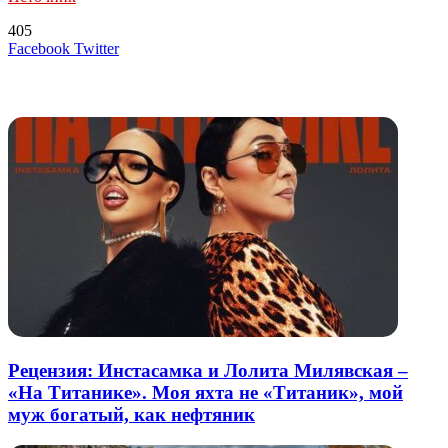
405
LinkedIn
Tumblr
Reddit
Вконтакте
Одноклассники
Skype
Messenger
Messenger
WhatsApp
Telegram
Viber
Line
Поделиться
Печатать
Facebook
Twitter
через
электронную
Похожие радио
почту
Рецензия: Инстасамка и Лолита Милявская –
«На Титанике». Моя яхта не «Титаник», мой
муж богатый, как нефтяник