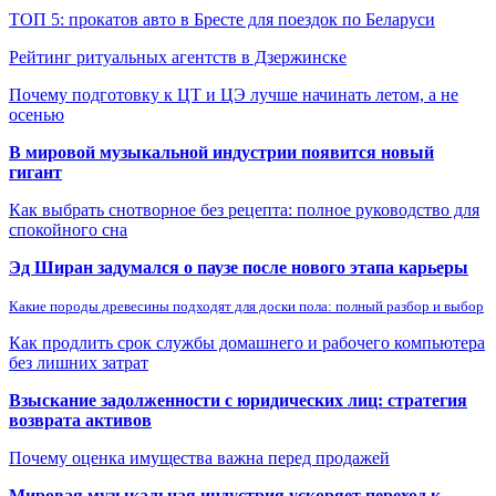
ТОП 5: прокатов авто в Бресте для поездок по Беларуси
Рейтинг ритуальных агентств в Дзержинске
Почему подготовку к ЦТ и ЦЭ лучше начинать летом, а не
осенью
В мировой музыкальной индустрии появится новый
гигант
Как выбрать снотворное без рецепта: полное руководство для
спокойного сна
Эд Ширан задумался о паузе после нового этапа карьеры
Какие породы древесины подходят для доски пола: полный разбор и выбор
Как продлить срок службы домашнего и рабочего компьютера
без лишних затрат
Взыскание задолженности с юридических лиц: стратегия
возврата активов
Почему оценка имущества важна перед продажей
Мировая музыкальная индустрия ускоряет переход к