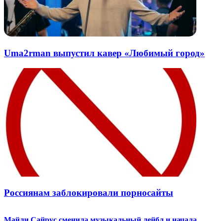
Uma2rman выпустил кавер «Любимый город»
Россиянам заблокировали порносайты
Майли Сайрус сменила музыкальный лейбл и начала