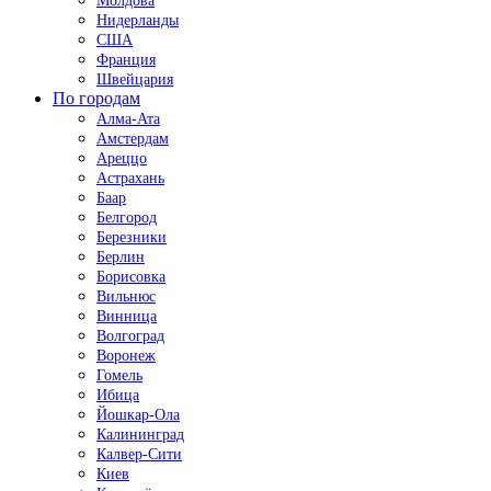
Молдова
Нидерланды
США
Франция
Швейцария
По городам
Алма-Ата
Амстердам
Ареццо
Астрахань
Баар
Белгород
Березники
Берлин
Борисовка
Вильнюс
Винница
Волгоград
Воронеж
Гомель
Ибица
Йошкар-Ола
Калининград
Калвер-Сити
Киев