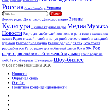
Ретро
Ретро-радио из России
Россия
Украина
Санкт-Петербург
Найти:
Звезды
Дип-хаус радио
Джаз радио
Детское радио
Культура
Медиа
Музыка
Лучшее клубное радио
Новости
Радио для любителей хип-хопа и рэпа
Радио с классической
Радио с самой новой и популярной отечественной и западной
музыкой
музыкой
Разговорное радио
Релакс радио для тех, кто хочет
Рок
расслабиться
Ретро радио для любителей хитов 80х и 90х
радио для любителей тяжелой музыки
Транс-радио на
Шоу-бизнес
любой вкус
Шансон радио
Фолк радио
© Все права защищены 2026
Новости
Обратная связь
О сайте
Политика конфиденциальности
Facebook
Twitter
YouTube
vk.com