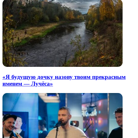
«Я будущую дочку назову твоим прекрасным
именем — Лучёса»