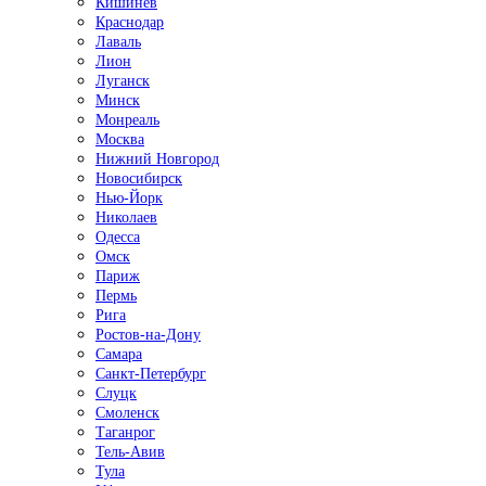
Кишинёв
Краснодар
Лаваль
Лион
Луганск
Минск
Монреаль
Москва
Нижний Новгород
Новосибирск
Нью-Йорк
Николаев
Одесса
Омск
Париж
Пермь
Рига
Ростов-на-Дону
Самара
Санкт-Петербург
Слуцк
Смоленск
Таганрог
Тель-Авив
Тула