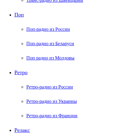
Транс-радио из Швейцарии
Поп
Поп-радио из России
Поп-радио из Беларуси
Поп радио из Молдовы
Ретро
Ретро-радио из России
Ретро-радио из Украины
Ретро-радио из Франции
Релакс